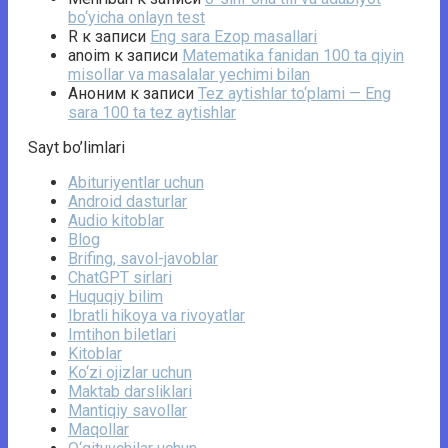
bo‘yicha onlayn test
R
к записи
Eng sara Ezop masallari
anoim
к записи
Matematika fanidan 100 ta qiyin
misollar va masalalar yechimi bilan
Аноним
к записи
Tez aytishlar to‘plami — Eng
sara 100 ta tez aytishlar
Sayt bo’limlari
Abituriyentlar uchun
Android dasturlar
Audio kitoblar
Blog
Brifing, savol-javoblar
ChatGPT sirlari
Huquqiy bilim
Ibratli hikoya va rivoyatlar
Imtihon biletlari
Kitoblar
Ko‘zi ojizlar uchun
Maktab darsliklari
Mantiqiy savollar
Maqollar