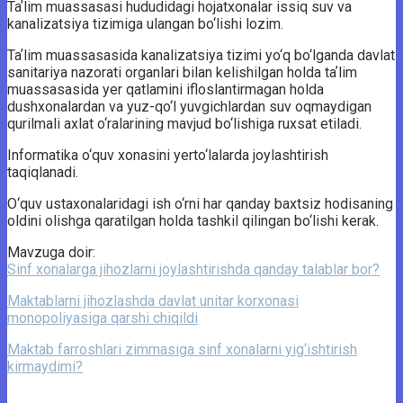
Taʼlim muassasasi hududidagi hojatxonalar issiq suv va
kanalizatsiya tizimiga ulangan bo‘lishi lozim.
Taʼlim muassasasida kanalizatsiya tizimi yo‘q bo‘lganda davlat
sanitariya nazorati organlari bilan kelishilgan holda taʼlim
muassasasida yer qatlamini ifloslantirmagan holda
dushxonalardan va yuz-qo‘l yuvgichlardan suv oqmaydigan
qurilmali axlat o‘ralarining mavjud bo‘lishiga ruxsat etiladi.
Informatika o‘quv xonasini yerto‘lalarda joylashtirish
taqiqlanadi.
O‘quv ustaxonalaridagi ish o‘rni har qanday baxtsiz hodisaning
oldini olishga qaratilgan holda tashkil qilingan bo‘lishi kerak.
Mavzuga doir:
Sinf xonalarga jihozlarni joylashtirishda qanday talablar bor?
Maktablarni jihozlashda davlat unitar korxonasi
monopoliyasiga qarshi chiqildi
Maktab farroshlari zimmasiga sinf xonalarni yig‘ishtirish
kirmaydimi?