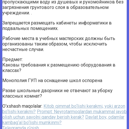
пропускающими воду из душевых и рукомойников без
загрязнения грунтового слоя в образовательном
учреждении. .
Запрещается размещать кабинеты информатики в
подвальных помещениях.
Рабочие места в учебных мастерских должны быть
организованы таким образом, чтобы исключить
несчастные случаи.
Предмет:
Каковы требования к размещению оборудования в
классах?
Монополия ГУП на оснащение школ оспорена
Разве школьные дворники не отвечают за уборку
классных комнат?
O‘xshash maqolalar:
Kitob qimmat bo‘lishi kerakmi, yoki arzon
bo‘lishi kerakmi?
Prompt: Neyrotarmoqlardan mukammal javob
olish uchun savolni qanday berish kerak?
Davlat boy, odamlar
kambag‘al bo‘lishi mumkinmi?
Telegramda o‘qish