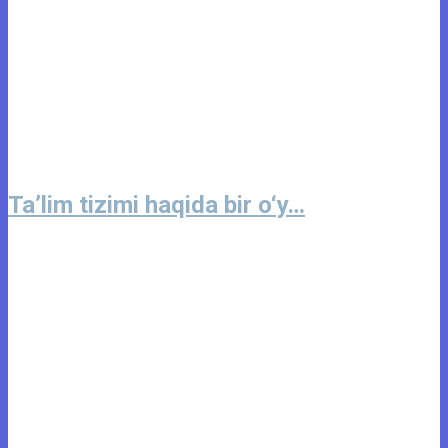
Ta’lim tizimi haqida bir o‘y…