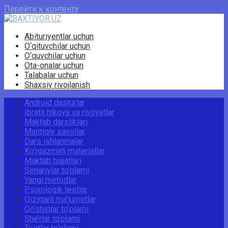
Перейти к контенту
Abituriyentlar uchun
O‘qituvchilar uchun
O‘quvchilar uchun
Ota-onalar uchun
Talabalar uchun
Shaxsiy rivojlanish
Android dasturlar
Ibratli hikoya va rivoyatlar
Maktab darsliklari
Mantiqiy savollar
Dars ishlanmalar
Ko‘rgazmali materiallar
Maktab hujjatlari
Senariylar to‘plami
Yangi metodlar
Psixologik testlar
Qiziqarli ma’lumotlar
Qo‘shiqlar to‘plami
She’rlar to‘plami