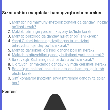
Sizni ushbu maqolalar ham qiziqtirishi mumkin:
Maktabning ma’muriy-metodik xonalarida qanday jihozlar
bo‘lishi kerak?
Maktab ta’miriga yordam ixtiyoriy bo‘lishi kerak
Maktab psixologida qanday hujjatlar bo‘lishi kerak?
Yangi O‘zbekistonning rivojlangan ta’lim tizimi
bitiruvchisi qanday bo‘lishi kerak?
Maktab darsliklari o‘g‘irligi qancha bo‘lishi kerak?
Maktab oʻqituvchilari qanday hujjatlarni yuritishi kerak?
Ibrat vaqti: Kishining nechta do‘sti bo‘lishi kerak?
O‘qituvchilar maktabga qanday kiyimda kelishlari kerak?
Bola o‘qimishli bo‘lishi uchun ota-ona ham qo‘liga kitob
olishi kerak
Sinf xonalarga jihozlarni joylashtirishda qanday talablar
bor?
Рейтинг