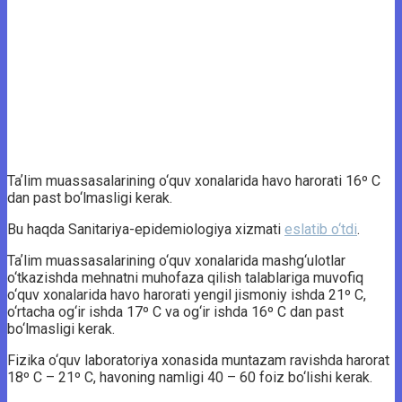
Taʼlim muassasalarining o‘quv xonalarida havo harorati 16º C
dan past bo‘lmasligi kerak.
Bu haqda Sanitariya-epidemiologiya xizmati
eslatib o‘tdi
.
Taʼlim muassasalarining o‘quv xonalarida mashg‘ulotlar
o‘tkazishda mehnatni muhofaza qilish talablariga muvofiq
o‘quv xonalarida havo harorati yengil jismoniy ishda 21º C,
o‘rtacha og‘ir ishda 17º C va og‘ir ishda 16º C dan past
bo‘lmasligi kerak.
Fizika o‘quv laboratoriya xonasida muntazam ravishda harorat
18º C – 21º C, havoning namligi 40 – 60 foiz bo‘lishi kerak.