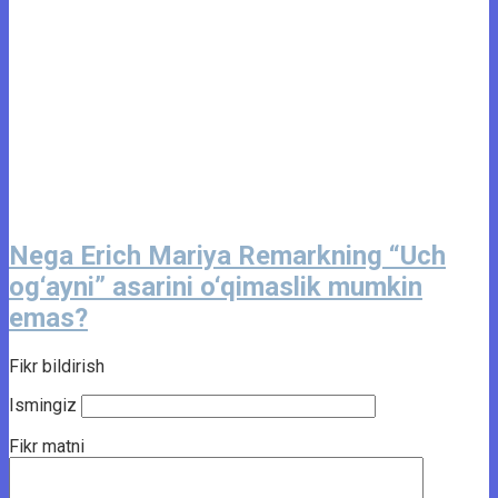
Nega Erich Mariya Remarkning “Uch
og‘ayni” asarini o‘qimaslik mumkin
emas?
Fikr bildirish
Ismingiz
Fikr matni