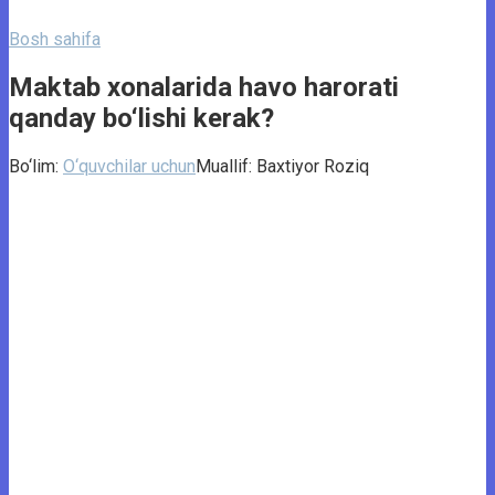
Bosh sahifa
Maktab xonalarida havo harorati
qanday bo‘lishi kerak?
Bo‘lim:
O‘quvchilar uchun
Muallif:
Baxtiyor Roziq