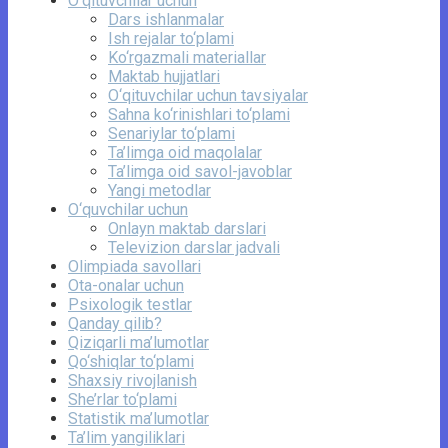
O‘qituvchilar uchun
Dars ishlanmalar
Ish rejalar to‘plami
Ko‘rgazmali materiallar
Maktab hujjatlari
O‘qituvchilar uchun tavsiyalar
Sahna ko‘rinishlari to‘plami
Senariylar to‘plami
Ta’limga oid maqolalar
Ta’limga oid savol-javoblar
Yangi metodlar
O‘quvchilar uchun
Onlayn maktab darslari
Televizion darslar jadvali
Olimpiada savollari
Ota-onalar uchun
Psixologik testlar
Qanday qilib?
Qiziqarli ma’lumotlar
Qo‘shiqlar to‘plami
Shaxsiy rivojlanish
She’rlar to‘plami
Statistik ma’lumotlar
Ta’lim yangiliklari