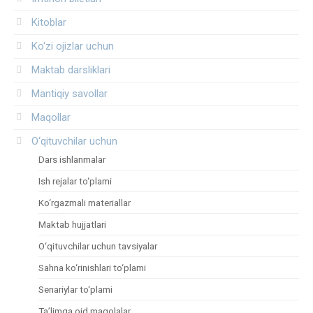
Kitoblar
Ko‘zi ojizlar uchun
Maktab darsliklari
Mantiqiy savollar
Maqollar
O‘qituvchilar uchun
Dars ishlanmalar
Ish rejalar to‘plami
Ko‘rgazmali materiallar
Maktab hujjatlari
O‘qituvchilar uchun tavsiyalar
Sahna ko‘rinishlari to‘plami
Senariylar to‘plami
Ta’limga oid maqolalar