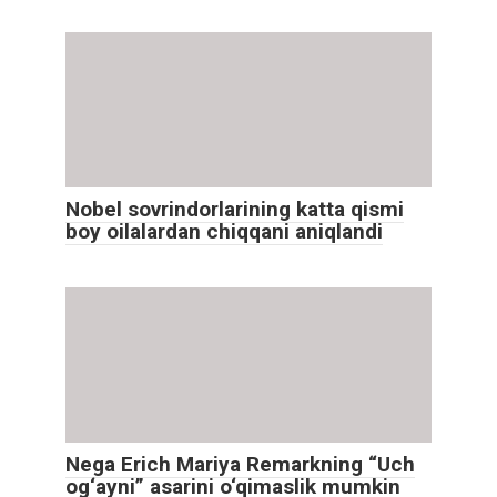
Nobel sovrindorlarining katta qismi
boy oilalardan chiqqani aniqlandi
Nega Erich Mariya Remarkning “Uch
og‘ayni” asarini o‘qimaslik mumkin