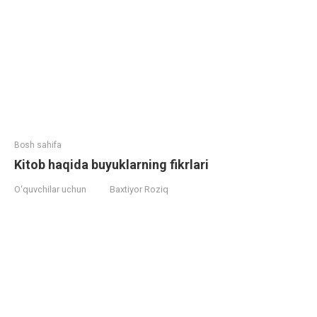
Bosh sahifa
Kitob haqida buyuklarning fikrlari
O‘quvchilar uchun
Baxtiyor Roziq