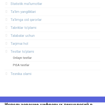
Statistik ma’lumotlar
Ta’lim yangiliklari
Ta’limga oid qarorlar
Tabriklar to'plami
Talabalar uchun
Tarjimai hol
Testlar to‘plami
Onlayn testlar
PISA testlar
Texnika olami
Использование цифровых технологий в