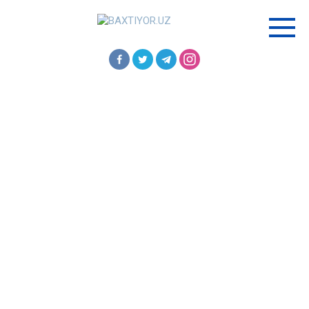
Перейти
к
контенту