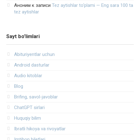
Аноним
к записи
Tez aytishlar to‘plami — Eng sara 100 ta
tez aytishlar
Sayt bo’limlari
Abituriyentlar uchun
Android dasturlar
Audio kitoblar
Blog
Brifing, savol-javoblar
ChatGPT sirlari
Huquqiy bilim
Ibratli hikoya va rivoyatlar
Imtihon biletlari