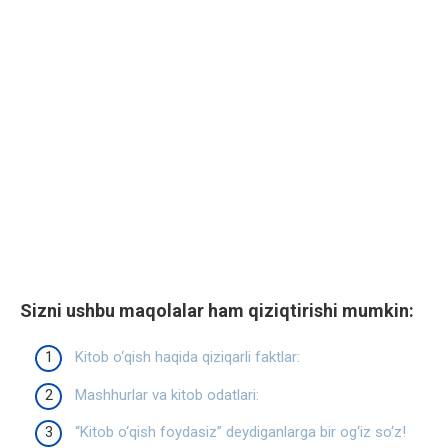
Sizni ushbu maqolalar ham qiziqtirishi mumkin:
Kitob o‘qish haqida qiziqarli faktlar:
Mashhurlar va kitob odatlari:
“Kitob o‘qish foydasiz” deydiganlarga bir og‘iz so‘z!