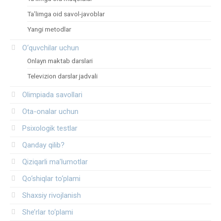
Ta’limga oid savol-javoblar
Yangi metodlar
O‘quvchilar uchun
Onlayn maktab darslari
Televizion darslar jadvali
Olimpiada savollari
Ota-onalar uchun
Psixologik testlar
Qanday qilib?
Qiziqarli ma’lumotlar
Qo‘shiqlar to‘plami
Shaxsiy rivojlanish
She’rlar to‘plami