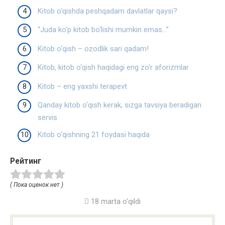
Kitob o‘qishda peshqadam davlatlar qaysi?
“Juda ko‘p kitob bo‘lishi mumkin emas…”
Kitob o‘qish – ozodlik sari qadam!
Kitob, kitob o‘qish haqidagi eng zo‘r aforizmlar
Kitob – eng yaxshi terapevt
Qanday kitob o‘qish kerak, sizga tavsiya beradigan
servis
Kitob o‘qishning 21 foydasi haqida
Рейтинг
( Пока оценок нет )
18 marta o'qildi