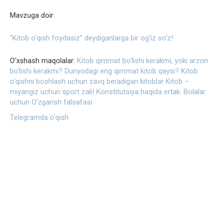
Mavzuga doir:
“Kitob o‘qish foydasiz” deydiganlarga bir og‘iz so‘z!
O‘xshash maqolalar:
Kitob qimmat bo‘lishi kerakmi, yoki arzon
bo‘lishi kerakmi?
Dunyodagi eng qimmat kitob qaysi?
Kitob
o‘qishni boshlash uchun zavq beradigan kitoblar
Kitob –
miyangiz uchun sport zali!
Konstitutsiya haqida ertak. Bolalar
uchun
O‘zgarish falsafasi
Telegramda o‘qish