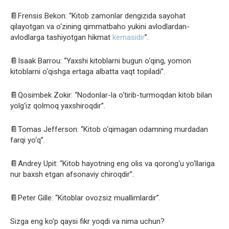
📔Frensis Bekon: “Kitob zamonlar dengizida sayohat
qilayotgan va o‘zining qimmatbaho yukini avlodlardan-
avlodlarga tashiyotgan hikmat
kemasidir
”.
📔Isaak Barrou: “Yaxshi kitoblarni bugun o‘qing, yomon
kitoblarni o‘qishga ertaga albatta vaqt topiladi”.
📔Qosimbek Zokir: “Nodonlar-la o‘tirib-turmoqdan kitob bilan
yolg‘iz qolmoq yaxshiroqdir”.
📔Tomas Jefferson: “Kitob o‘qimagan
odamning murdadan
farqi yo‘q”.
📔Andrey Upit: “Kitob hayotning eng olis va qorong‘u yo‘llariga
nur baxsh etgan afsonaviy chiroqdir”.
📔Peter Gille: “Kitoblar ovozsiz muallimlardir”.
Sizga eng ko‘p qaysi fikr yoqdi va nima uchun?