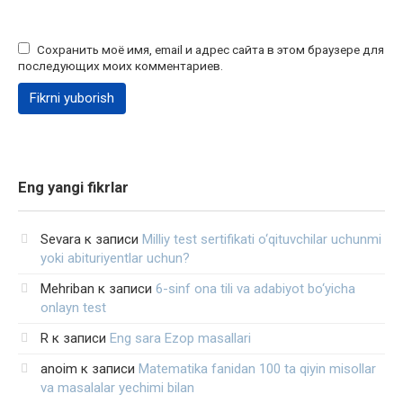
Сохранить моё имя, email и адрес сайта в этом браузере для
последующих моих комментариев.
Eng yangi fikrlar
Sevara
к записи
Milliy test sertifikati o‘qituvchilar uchunmi
yoki abituriyentlar uchun?
Mehriban
к записи
6-sinf ona tili va adabiyot bo‘yicha
onlayn test
R
к записи
Eng sara Ezop masallari
anoim
к записи
Matematika fanidan 100 ta qiyin misollar
va masalalar yechimi bilan