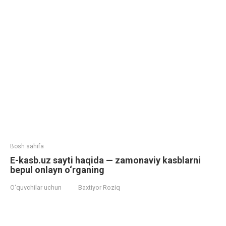
Bosh sahifa
E-kasb.uz sayti haqida — zamonaviy kasblarni
bepul onlayn o‘rganing
O‘quvchilar uchun
Baxtiyor Roziq