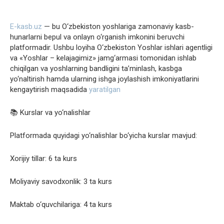
E-kasb.uz
— bu O‘zbekiston yoshlariga zamonaviy kasb-
hunarlarni bepul va onlayn o‘rganish imkonini beruvchi
platformadir. Ushbu loyiha O‘zbekiston Yoshlar ishlari agentligi
va «Yoshlar – kelajagimiz» jamg‘armasi tomonidan ishlab
chiqilgan va yoshlarning bandligini ta’minlash, kasbga
yo‘naltirish hamda ularning ishga joylashish imkoniyatlarini
kengaytirish maqsadida
yaratilgan
📚 Kurslar va yo‘nalishlar
Platformada quyidagi yo‘nalishlar bo‘yicha kurslar mavjud:
Xorijiy tillar: 6 ta kurs
Moliyaviy savodxonlik: 3 ta kurs
Maktab o‘quvchilariga: 4 ta kurs