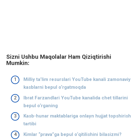
Sizni Ushbu Maqolalar Ham Qiziqtirishi
Mumkin:
Milliy ta’lim resurslari YouTube kanali zamonaviy
kasblarni bepul o‘rgatmoqda
Ibrat Farzandlari YouTube kanalida chet tillarini
bepul o‘rganing
Kasb-hunar maktablariga onlayn hujjat topshirish
tartibi
Kimlar “prava”ga bepul o‘qitilishini bilasizmi?