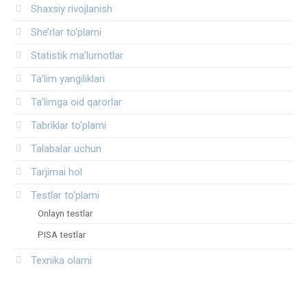
Shaxsiy rivojlanish
She’rlar to‘plami
Statistik ma’lumotlar
Ta’lim yangiliklari
Ta’limga oid qarorlar
Tabriklar to'plami
Talabalar uchun
Tarjimai hol
Testlar to‘plami
Onlayn testlar
PISA testlar
Texnika olami