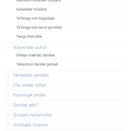
Sahna ko‘rinishlari to‘plami
Senariylar to‘plami
Ta’limga oid maqolalar
Ta’limga oid savol-javoblar
Yangi metodlar
O‘quvchilar uchun
Onlayn maktab darslari
Televizion darslar jadvali
Olimpiada savollari
Ota-onalar uchun
Psixologik testlar
Qanday qilib?
Qiziqarli ma’lumotlar
Qo‘shiqlar to‘plami