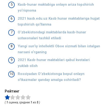
Kasb-hunar maktabiga onlayn ariza topshirish
yo‘riqnoma
2021 kasb.edu.uz Kasb hunar maktablariga hujjat
topshirish qo‘llanma
O‘zbekistondagi maktablarda kasb-hunar
ustaxonalari tashkil etiladi
Yangi sun’iy intellektli Oboe xizmati bilan istalgan
narsani o‘rganing
2021 Kasb-hunar maktablari qabul kvotalari
yuklab olish
Rossiyadan O‘zbekistonga bepul onlayn
o‘tkazmalar qanday amalga oshiriladi?
Рейтинг
(
1
оценка, среднее
1
из
5
)