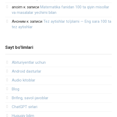
anoim
к записи
Matematika fanidan 100 ta qiyin misollar
va masalalar yechimi bilan
Аноним
к записи
Tez aytishlar to‘plami — Eng sara 100 ta
tez aytishlar
Sayt bo’limlari
Abituriyentlar uchun
Android dasturlar
Audio kitoblar
Blog
Brifing, savol-javoblar
ChatGPT sirlari
Huquqiy bilim