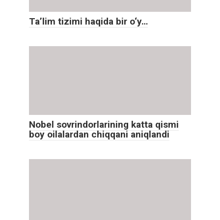
Ta’lim tizimi haqida bir o‘y…
Nobel sovrindorlarining katta qismi
boy oilalardan chiqqani aniqlandi