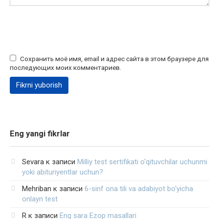
Сохранить моё имя, email и адрес сайта в этом браузере для
последующих моих комментариев.
Eng yangi fikrlar
Sevara
к записи
Milliy test sertifikati o‘qituvchilar uchunmi
yoki abituriyentlar uchun?
Mehriban
к записи
6-sinf ona tili va adabiyot bo‘yicha
onlayn test
R
к записи
Eng sara Ezop masallari