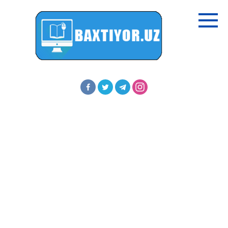
Перейти
к
контенту