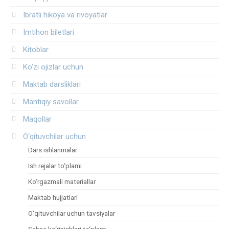
Ibratli hikoya va rivoyatlar
Imtihon biletlari
Kitoblar
Ko‘zi ojizlar uchun
Maktab darsliklari
Mantiqiy savollar
Maqollar
O‘qituvchilar uchun
Dars ishlanmalar
Ish rejalar to‘plami
Ko‘rgazmali materiallar
Maktab hujjatlari
O‘qituvchilar uchun tavsiyalar