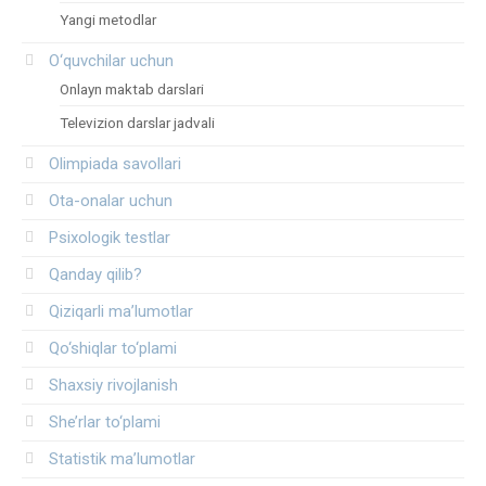
Yangi metodlar
O‘quvchilar uchun
Onlayn maktab darslari
Televizion darslar jadvali
Olimpiada savollari
Ota-onalar uchun
Psixologik testlar
Qanday qilib?
Qiziqarli ma’lumotlar
Qo‘shiqlar to‘plami
Shaxsiy rivojlanish
She’rlar to‘plami
Statistik ma’lumotlar