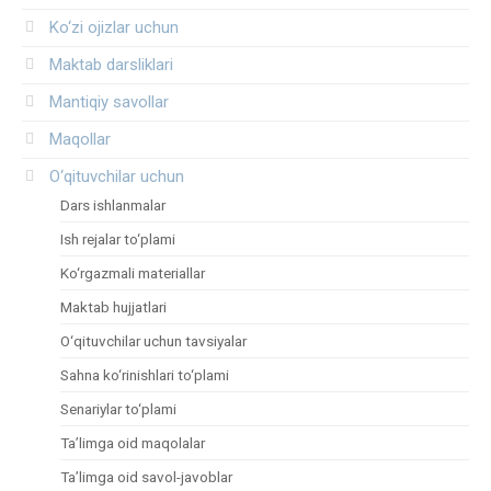
Ko‘zi ojizlar uchun
Maktab darsliklari
Mantiqiy savollar
Maqollar
O‘qituvchilar uchun
Dars ishlanmalar
Ish rejalar to‘plami
Ko‘rgazmali materiallar
Maktab hujjatlari
O‘qituvchilar uchun tavsiyalar
Sahna ko‘rinishlari to‘plami
Senariylar to‘plami
Ta’limga oid maqolalar
Ta’limga oid savol-javoblar