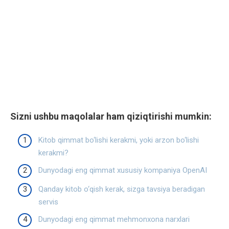
Sizni ushbu maqolalar ham qiziqtirishi mumkin:
Kitob qimmat bo‘lishi kerakmi, yoki arzon bo‘lishi
kerakmi?
Dunyodagi eng qimmat xususiy kompaniya OpenAI
Qanday kitob o‘qish kerak, sizga tavsiya beradigan
servis
Dunyodagi eng qimmat mehmonxona narxlari