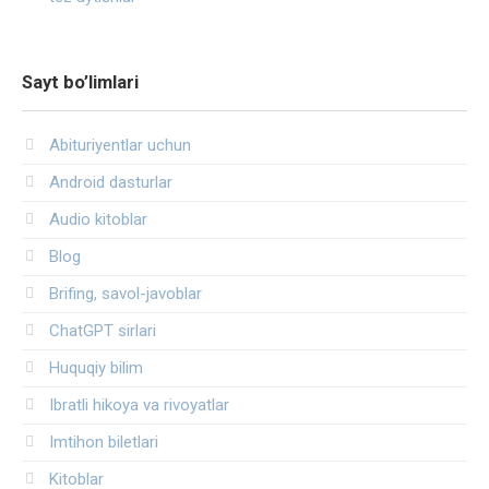
Sayt bo’limlari
Abituriyentlar uchun
Android dasturlar
Audio kitoblar
Blog
Brifing, savol-javoblar
ChatGPT sirlari
Huquqiy bilim
Ibratli hikoya va rivoyatlar
Imtihon biletlari
Kitoblar