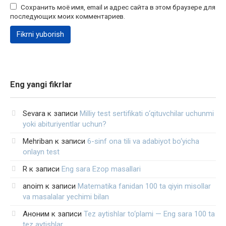
Сохранить моё имя, email и адрес сайта в этом браузере для
последующих моих комментариев.
Eng yangi fikrlar
Sevara
к записи
Milliy test sertifikati o‘qituvchilar uchunmi
yoki abituriyentlar uchun?
Mehriban
к записи
6-sinf ona tili va adabiyot bo‘yicha
onlayn test
R
к записи
Eng sara Ezop masallari
anoim
к записи
Matematika fanidan 100 ta qiyin misollar
va masalalar yechimi bilan
Аноним
к записи
Tez aytishlar to‘plami — Eng sara 100 ta
tez aytishlar