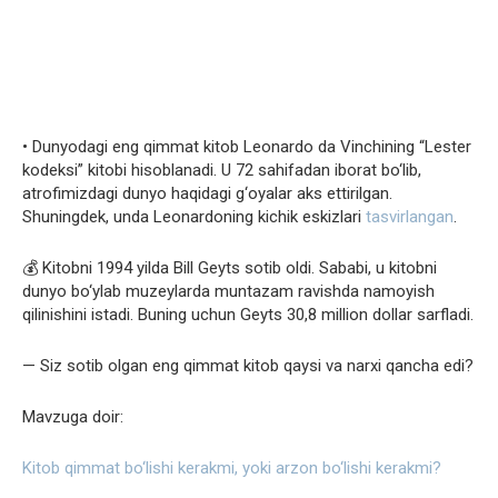
• Dunyodagi eng qimmat kitob Leonardo da Vinchining “Lester
kodeksi” kitobi hisoblanadi. U 72 sahifadan iborat bo‘lib,
atrofimizdagi dunyo haqidagi g‘oyalar aks ettirilgan.
Shuningdek, unda Leonardoning kichik eskizlari
tasvirlangan
.
💰 Kitobni 1994 yilda Bill Geyts sotib oldi. Sababi, u kitobni
dunyo bo‘ylab muzeylarda muntazam ravishda namoyish
qilinishini istadi. Buning uchun Geyts 30,8 million dollar sarfladi.
— Siz sotib olgan eng qimmat kitob qaysi va narxi qancha edi?
Mavzuga doir:
Kitob qimmat bo‘lishi kerakmi, yoki arzon bo‘lishi kerakmi?