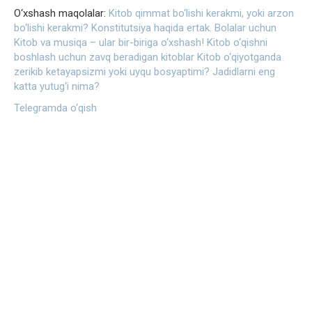
O‘xshash maqolalar:
Kitob qimmat bo‘lishi kerakmi, yoki arzon
bo‘lishi kerakmi?
Konstitutsiya haqida ertak. Bolalar uchun
Kitob va musiqa – ular bir-biriga o‘xshash!
Kitob o‘qishni
boshlash uchun zavq beradigan kitoblar
Kitob o‘qiyotganda
zerikib ketayapsizmi yoki uyqu bosyaptimi?
Jadidlarni eng
katta yutug‘i nima?
Telegramda o‘qish