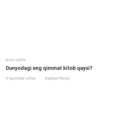
Bosh sahifa
Dunyodagi eng qimmat kitob qaysi?
O‘quvchilar uchun
Baxtiyor Roziq