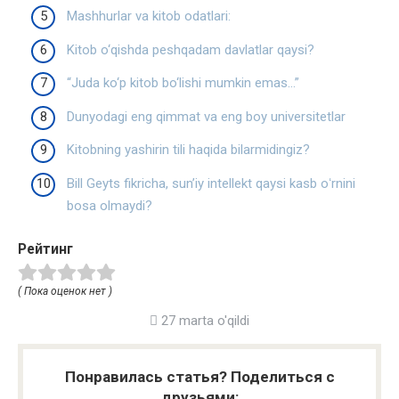
Mashhurlar va kitob odatlari:
Kitob o‘qishda peshqadam davlatlar qaysi?
“Juda ko‘p kitob bo‘lishi mumkin emas…”
Dunyodagi eng qimmat va eng boy universitetlar
Kitobning yashirin tili haqida bilarmidingiz?
Bill Geyts fikricha, sunʼiy intellekt qaysi kasb oʻrnini
bosa olmaydi?
Рейтинг
( Пока оценок нет )
27 marta o'qildi
Понравилась статья? Поделиться с
друзьями: