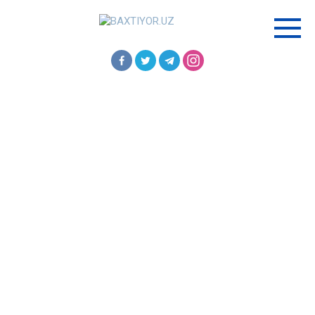
Перейти
к
контенту