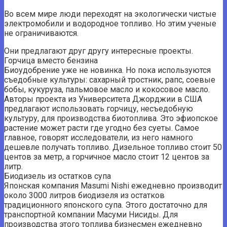
Во всем мире люди переходят на экологически чистые
электромобили и водородное топливо. Но этим ученые
не ограничиваются.
Они предлагают друг другу интересные проекты.
Горчица вместо бензина
Биоудобрение уже не новинка. Но пока используются
съедобные культуры: сахарный тростник, рапс, соевые
бобы, кукуруза, пальмовое масло и кокосовое масло.
Авторы проекта из Университета Джорджии в США
предлагают использовать горчицу, несъедобную
культуру, для производства биотоплива. Это эфиопское
растение может расти где угодно без суеты. Самое
главное, говорят исследователи, из него намного
дешевле получать топливо. Дизельное топливо стоит 50
центов за метр, а горчичное масло стоит 12 центов за
литр.
Биодизель из остатков супа
Японская компания Masumi Nishi ежедневно производит
около 3000 литров биодизеля из остатков
традиционного японского супа. Этого достаточно для
транспортной компании Масуми Нисиды. Для
производства этого топлива бизнесмен ежедневно