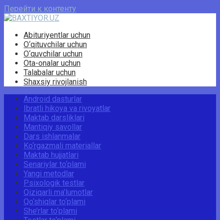
Перейти к контенту
Abituriyentlar uchun
O‘qituvchilar uchun
O‘quvchilar uchun
Ota-onalar uchun
Talabalar uchun
Shaxsiy rivojlanish
Android dasturlar
Ibratli hikoya va rivoyatlar
Maktab darsliklari
Mantiqiy savollar
Dars ishlanmalar
Ko‘rgazmali materiallar
Maktab hujjatlari
Senariylar to‘plami
Yangi metodlar
Psixologik testlar
Qiziqarli ma’lumotlar
Qo‘shiqlar to‘plami
She’rlar to‘plami