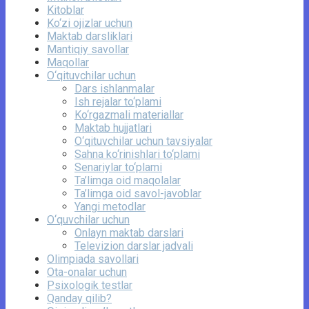
Kitoblar
Ko‘zi ojizlar uchun
Maktab darsliklari
Mantiqiy savollar
Maqollar
O‘qituvchilar uchun
Dars ishlanmalar
Ish rejalar to‘plami
Ko‘rgazmali materiallar
Maktab hujjatlari
O‘qituvchilar uchun tavsiyalar
Sahna ko‘rinishlari to‘plami
Senariylar to‘plami
Ta’limga oid maqolalar
Ta’limga oid savol-javoblar
Yangi metodlar
O‘quvchilar uchun
Onlayn maktab darslari
Televizion darslar jadvali
Olimpiada savollari
Ota-onalar uchun
Psixologik testlar
Qanday qilib?