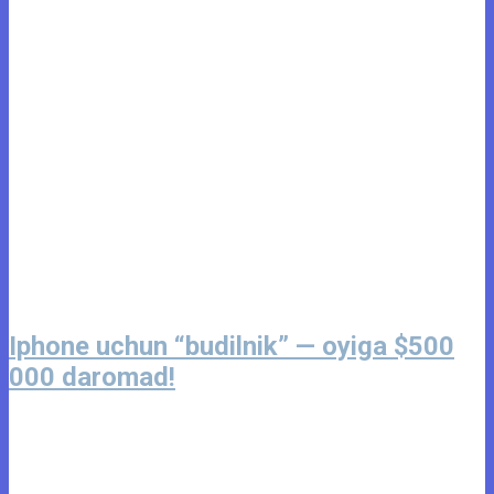
Iphone uchun “budilnik” — oyiga $500
000 daromad!