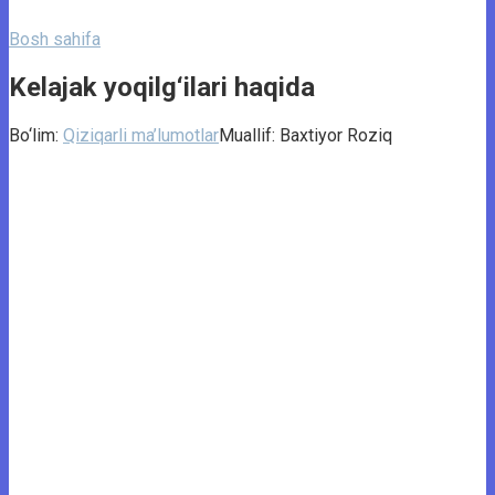
Bosh sahifa
Kelajak yoqilg‘ilari haqida
Bo‘lim:
Qiziqarli ma’lumotlar
Muallif:
Baxtiyor Roziq