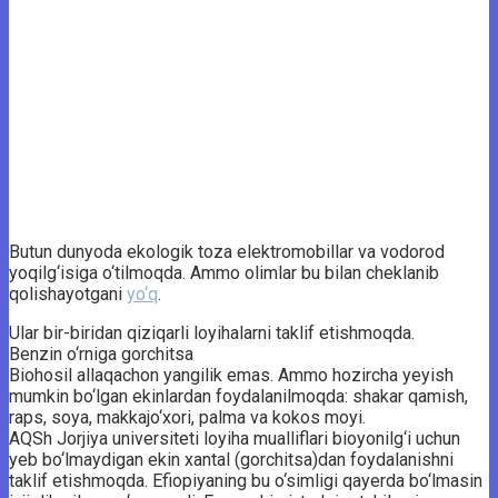
Butun dunyoda ekologik toza elektromobillar va vodorod
yoqilg‘isiga o‘tilmoqda. Ammo olimlar bu bilan cheklanib
qolishayotgani
yo‘q
.
Ular bir-biridan qiziqarli loyihalarni taklif etishmoqda.
Benzin o‘rniga gorchitsa
Biohosil allaqachon yangilik emas. Ammo hozircha yeyish
mumkin bo‘lgan ekinlardan foydalanilmoqda: shakar qamish,
raps, soya, makkajo‘xori, palma va kokos moyi.
AQSh Jorjiya universiteti loyiha mualliflari bioyonilg‘i uchun
yeb bo‘lmaydigan ekin xantal (gorchitsa)dan foydalanishni
taklif etishmoqda. Efiopiyaning bu o‘simligi qayerda bo‘lmasin