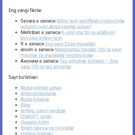
Eng yangi fikrlar
Sevara
к записи
Milliy test sertifikati o‘qituvchilar
uchunmi yoki abituriyentlar uchun?
Mehriban
к записи
6-sinf ona tili va adabiyot
bo‘yicha onlayn test
R
к записи
Eng sara Ezop masallari
anoim
к записи
Matematika fanidan 100 ta qiyin
misollar va masalalar yechimi bilan
Аноним
к записи
Tez aytishlar to‘plami — Eng
sara 100 ta tez aytishlar
Sayt bo’limlari
Abituriyentlar uchun
Android dasturlar
Audio kitoblar
Blog
Brifing, savol-javoblar
ChatGPT sirlari
Huquqiy bilim
Ibratli hikoya va rivoyatlar
Imtihon biletlari