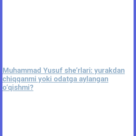
Muhammad Yusuf she’rlari: yurakdan
chiqqanmi yoki odatga aylangan
o‘qishmi?