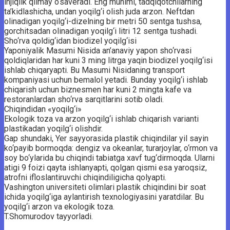
injiqlik qilmay o‘saveradi. Eng muhimi, tadqiqotchilarning
ta’kidlashicha, undan yoqilg‘i olish juda arzon. Neftdan
olinadigan yoqilg‘i-dizelning bir metri 50 sentga tushsa,
gorchitsadan olinadigan yoqilg‘i litri 12 sentga tushadi.
Sho‘rva qoldig‘idan biodizel yoqilg‘isi
Yaponiyalik Masumi Nisida an’anaviy yapon sho‘rvasi
qoldiqlaridan har kuni 3 ming litrga yaqin biodizel yoqilg‘isi
ishlab chiqaryapti. Bu Masumi Nisidaning transport
kompaniyasi uchun bemalol yetadi. Bunday yoqilg‘i ishlab
chiqarish uchun biznesmen har kuni 2 mingta kafe va
restoranlardan sho‘rva sarqitlarini sotib oladi.
Chiqindidan «yoqilg‘i»
Ekologik toza va arzon yoqilg‘i ishlab chiqarish varianti
plastikadan yoqilg‘i olishdir.
Gap shundaki, Yer sayyorasida plastik chiqindilar yil sayin
ko‘payib bormoqda: dengiz va okeanlar, turarjoylar, o‘rmon va
soy bo‘ylarida bu chiqindi tabiatga xavf tug‘dirmoqda. Ularni
atigi 9 foizi qayta ishlanyapti, qolgan qismi esa yaroqsiz,
atrofni ifloslantiruvchi chiqindiligicha qolyapti.
Vashington universiteti olimlari plastik chiqindini bir soat
ichida yoqilg‘iga aylantirish texnologiyasini yaratdilar. Bu
yoqilg‘i arzon va ekologik toza.
T.Shomurodov tayyorladi.