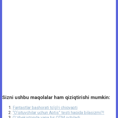
Sizni ushbu maqolalar ham qiziqtirishi mumkin:
Fantastlar bashorati to‘g‘ri chiqyapti
​​“O‘qituvchilar uchun Aptis” testi haqida bilasizmi?!
Oʻzbekistonda yana bir OTM ochiladi