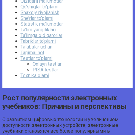
Qiziqarli ma’lumotlar
Qo‘shiqlar to‘plami
Shaxsiy rivojlanish
She’rlar to‘plami
Statistik ma’lumotlar
Ta’lim yangiliklari
Ta’limga oid qarorlar
Tabriklar to'plami
Talabalar uchun
Tarjimai hol
Testlar to‘plami
Onlayn testlar
PISA testlar
Texnika olami
Рост популярности электронных
учебников: Причины и перспективы
С развитием цифровых технологий и увеличением
доступности электронных устройств, электронные
учебники становятся все более популярными в