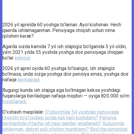
2026 yil aprelda 60 yoshga to‘laman. Ayol kishiman. Hech
qaerda ishlamaganman. Pensiyaga chiqish uchun nima
qilishim kerak?
Agarda sizda kamida 7 yil ish stajingiz bo‘lganida 5 yil oldin,
ya’ni 2021 yilda 55 yoshda yoshga doir pensiyaga chiqqan
bo‘lar
edingiz
.
2026 yil aprel oyida 60 yoshga to‘lsangiz, ish stajingiz
bo‘lmasa, unda sizga yoshga doir pensiya emas, yoshga doir
nafaqa
tayinlanadi.
Bugungi kunda ish stajiga ega bo‘lmagan keksa yoshdagi
fuqarolarga beriladigan nafaqa miqdori — oyiga 820 000 so‘m
hisoblanadi.
O‘xshash maqolalar:
O‘qituvchilar 54 yoshdan pensiyaga
chiqishi to‘g‘risidagi qoida hali ham kuchdami?
Pensiya
tayinlashda o‘rtacha ish haqi qanday aniqlanadi?
Xususiyda
ishlayman, dekret puli olishim mumkinmi?
Bog‘cha remontga