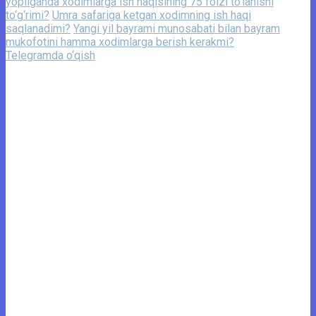
yopilganda xodimlarga ish haqisining 75 foizi to‘lanishi
to‘g‘rimi?
Umra safariga ketgan xodimning ish haqi
saqlanadimi?
Yangi yil bayrami munosabati bilan bayram
mukofotini hamma xodimlarga berish kerakmi?
Telegramda o‘qish