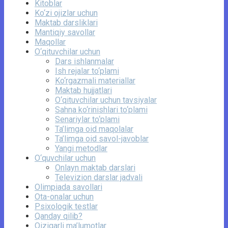
Kitoblar
Ko‘zi ojizlar uchun
Maktab darsliklari
Mantiqiy savollar
Maqollar
O‘qituvchilar uchun
Dars ishlanmalar
Ish rejalar to‘plami
Ko‘rgazmali materiallar
Maktab hujjatlari
O‘qituvchilar uchun tavsiyalar
Sahna ko‘rinishlari to‘plami
Senariylar to‘plami
Ta’limga oid maqolalar
Ta’limga oid savol-javoblar
Yangi metodlar
O‘quvchilar uchun
Onlayn maktab darslari
Televizion darslar jadvali
Olimpiada savollari
Ota-onalar uchun
Psixologik testlar
Qanday qilib?
Qiziqarli ma’lumotlar