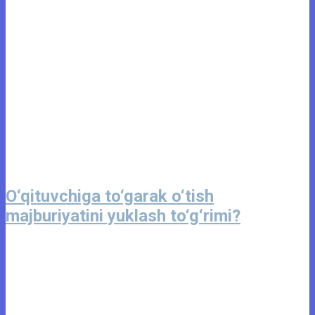
O‘qituvchiga to‘garak o‘tish
majburiyatini yuklash to‘g‘rimi?