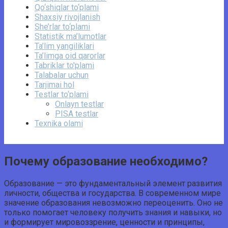
Qo‘shiqlar to‘plami
Shaxsiy rivojlanish
She’rlar to‘plami
Statistik ma’lumotlar
Ta’lim yangiliklari
Ta’limga oid qarorlar
Tabriklar to'plami
Talabalar uchun
Tarjimai hol
Testlar to‘plami
Onlayn testlar
PISA testlar
Texnika olami
Почему образование необходимо?
Образование — это фундаментальный элемент развития
личности, общества и государства. В современном мире
значение образования невозможно переоценить. Оно не
только помогает человеку получить знания и навыки, но
и формирует мировоззрение, ценности и принципы,