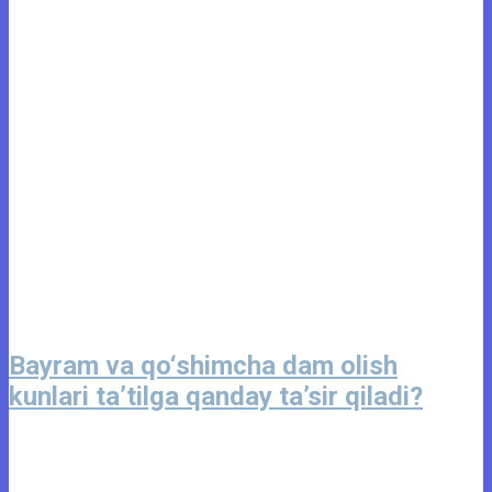
Bayram va qo‘shimcha dam olish
kunlari ta’tilga qanday ta’sir qiladi?