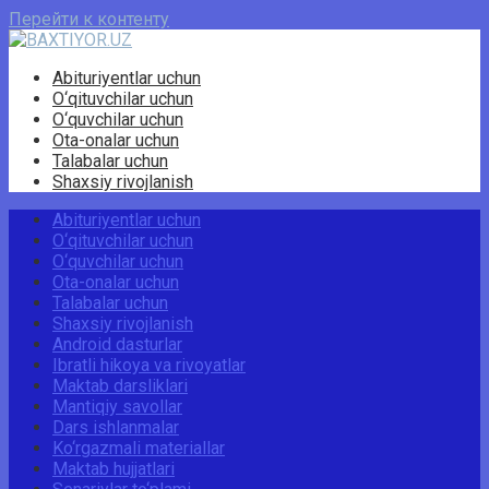
Перейти к контенту
Abituriyentlar uchun
O‘qituvchilar uchun
O‘quvchilar uchun
Ota-onalar uchun
Talabalar uchun
Shaxsiy rivojlanish
Abituriyentlar uchun
O‘qituvchilar uchun
O‘quvchilar uchun
Ota-onalar uchun
Talabalar uchun
Shaxsiy rivojlanish
Android dasturlar
Ibratli hikoya va rivoyatlar
Maktab darsliklari
Mantiqiy savollar
Dars ishlanmalar
Ko‘rgazmali materiallar
Maktab hujjatlari