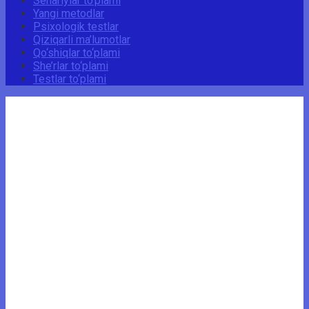
Senariylar to‘plami
Yangi metodlar
Psixologik testlar
Qiziqarli ma’lumotlar
Qo‘shiqlar to‘plami
She’rlar to‘plami
Testlar to‘plami