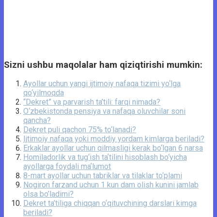
Sizni ushbu maqolalar ham qiziqtirishi mumkin:
Ayollar uchun yangi ijtimoiy nafaqa tizimi yo‘lga
qo‘yilmoqda
“Dekret” va parvarish ta’tili: farqi nimada?
O‘zbekistonda pensiya va nafaqa oluvchilar soni
qancha?
Dekret puli qachon 75% to‘lanadi?
Ijtimoiy nafaqa yoki moddiy yordam kimlarga beriladi?
Erkaklar ayollar uchun qilmasligi kerak bo‘lgan 6 narsa
Homiladorlik va tug‘ish taʼtilini hisoblash bo‘yicha
ayollarga foydali maʼlumot
8-mart ayollar uchun tabriklar va tilaklar to‘plami
Nogiron farzand uchun 1 kun dam olish kunini jamlab
olsa bo’ladimi?
Dekret ta’tiliga chiqqan o‘qituvchining darslari kimga
beriladi?