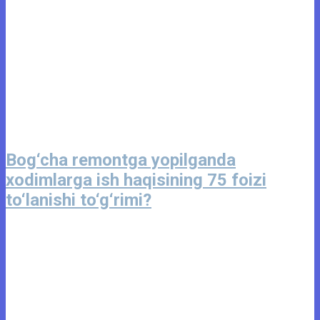
Bog‘cha remontga yopilganda
xodimlarga ish haqisining 75 foizi
to‘lanishi to‘g‘rimi?