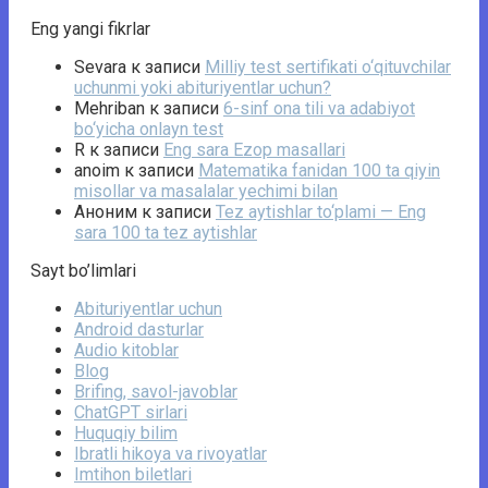
Eng yangi fikrlar
Sevara
к записи
Milliy test sertifikati o‘qituvchilar
uchunmi yoki abituriyentlar uchun?
Mehriban
к записи
6-sinf ona tili va adabiyot
bo‘yicha onlayn test
R
к записи
Eng sara Ezop masallari
anoim
к записи
Matematika fanidan 100 ta qiyin
misollar va masalalar yechimi bilan
Аноним
к записи
Tez aytishlar to‘plami — Eng
sara 100 ta tez aytishlar
Sayt bo’limlari
Abituriyentlar uchun
Android dasturlar
Audio kitoblar
Blog
Brifing, savol-javoblar
ChatGPT sirlari
Huquqiy bilim
Ibratli hikoya va rivoyatlar
Imtihon biletlari