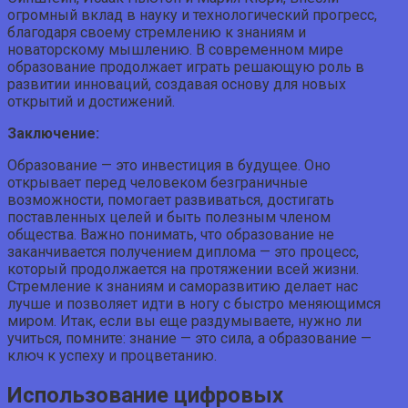
огромный вклад в науку и технологический прогресс,
благодаря своему стремлению к знаниям и
новаторскому мышлению. В современном мире
образование продолжает играть решающую роль в
развитии инноваций, создавая основу для новых
открытий и достижений.
Заключение:
Образование — это инвестиция в будущее. Оно
открывает перед человеком безграничные
возможности, помогает развиваться, достигать
поставленных целей и быть полезным членом
общества. Важно понимать, что образование не
заканчивается получением диплома — это процесс,
который продолжается на протяжении всей жизни.
Стремление к знаниям и саморазвитию делает нас
лучше и позволяет идти в ногу с быстро меняющимся
миром. Итак, если вы еще раздумываете, нужно ли
учиться, помните: знание — это сила, а образование —
ключ к успеху и процветанию.
Использование цифровых