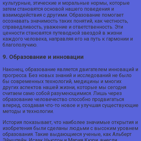
культурные, этические и моральные нормы, которые
затем становятся основой нашего поведения и
взаимодействия с другими. Образование помогает
осознавать значимость таких понятий, как честность,
справедливость, уважение и ответственность. Эти
ценности становятся путеводной звездой в жизни
каждого человека, направляя его на путь к гармонии и
благополучию.
9. Образование и инновации
Наконец, образование является двигателем инноваций и
прогресса. Без новых знаний и исследований не было
бы современных технологий, медицины и многих
других аспектов нашей жизни, которые мы сегодня
считаем само собой разумеющимися. Лишь через
образование человечество способно продвигаться
вперед, создавая что-то новое и улучшая существующие
методы и технологии.
История показывает, что наиболее значимые открытия и
изобретения были сделаны людьми с высоким уровнем
образования. Такие выдающиеся ученые, как Альберт
Эйнштейн, Исаак Ньютон и Мария Кюри, внесли