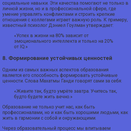
социальные навыки. Эти качества помогают не только в
личной жизни, но и в профессиональной сфере, где
умение управлять конфликтами и строить крепкие
отношения с коллегами играет важную роль. К примеру,
известный психолог Дэниел Гоулман утверждает:
«Успех в жизни на 80% зависит от
эмоционального интеллекта и только на 20%
от IQ.»
8. Формирование устойчивых ценностей
Одним из самых важных аспектов образования
является его способность формировать устойчивые
ценности. Слова Махатмы Ганди говорят сами за себя:
«Живите так, будто умрёте завтра. Учитесь так,
будто будете жить вечно.»
Образование не только учит нас, как быть
профессионалами, но и как быть хорошими людьми, как
жить в гармонии с собой и окружающими.
Через образовательный процесс мы впитываем