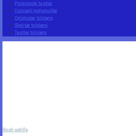
Psixologik testlar
Qiziqarli ma’lumotlar
Qo‘shiqlar to‘plami
She’rlar to‘plami
Testlar to‘plami
Bosh sahifa