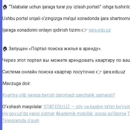
🏠 “Talabalar uchun ijaraga turar joy izlash portali” ishga tushirild
Ushbu portal orqali o‘zingizga ma’qul xonadonda ijara shartnom
Ijaraga xonadonni onlayn qidirish tizimi 👉
ijara.edu.uz
🏠 Запущен «Портал поиска жилья в аренду».
Через этот портал вы можете арендовать квартиру по в
Система онлайн поиска квартир посуточно 👉 ijara.edu.uz
Mavzuga doir:
Kvartira olib ijaraga berish daromadi qanchalik samarali?
O‘xshash maqolalar:
STAT.EDU.UZ — oliy va kasbiy ta’lim bo‘yic
my.gov.uz’da yangi xizmat
Akademik mobillik: qisqa qo‘llanma
T
Telegramda o‘qish