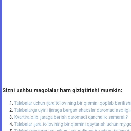
Sizni ushbu maqolalar ham qiziqtirishi mumkin:
Talabalar uchun ijara to‘lovining bir qismini qoplab berilish
Talabalarga uyini ijaraga bergan shaxslar daromad asolig‘
Kvartira olib ijaraga berish daromadi qanchalik samarali?
Talabalar ijara to‘lovining bir qismini qaytarish uchun my.g