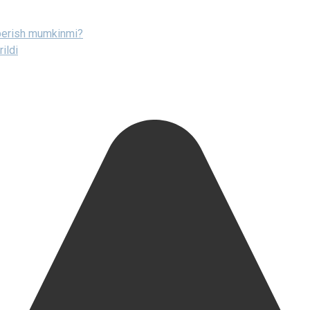
 berish mumkinmi?
rildi