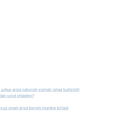
i uchun ariza yuborish xizmati ishga tushirildi!
idan ozod etiladimi?
ov.uz orqali ariza berishi mumkin bo’ladi