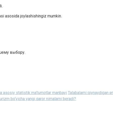
i.
asi asosida joylashishingiz mumkin.
ашему выбору.
ha asosiy statistik ma’lumotlar manbayi
Talabalarni qiynaydigan e
urizm bo‘yicha yangi qaror nimalarni beradi?