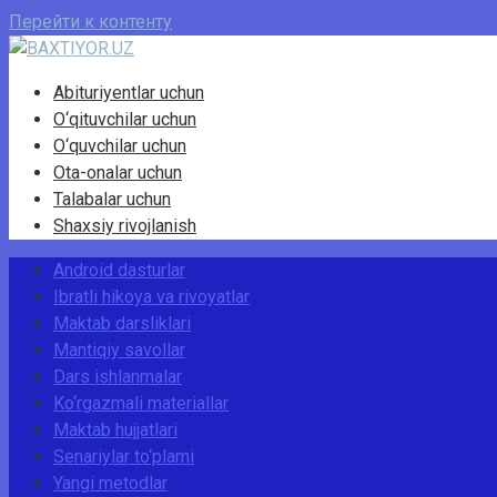
Перейти к контенту
Abituriyentlar uchun
O‘qituvchilar uchun
O‘quvchilar uchun
Ota-onalar uchun
Talabalar uchun
Shaxsiy rivojlanish
Android dasturlar
Ibratli hikoya va rivoyatlar
Maktab darsliklari
Mantiqiy savollar
Dars ishlanmalar
Ko‘rgazmali materiallar
Maktab hujjatlari
Senariylar to‘plami
Yangi metodlar