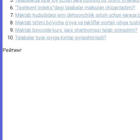
Talabalarga turar joy uchun ijara pulining bir qismi to‘lanadi
“Tashkent Indeks”dagi talabalar majburan chiqariladimi?
Maktab hududidagi erni dehqonchilik qilish uchun ijaraga
Maktab ta’limi bo‘yicha g‘oya va takliflar portali ishga tushi
Maktab binosida kurs: ijara shartnomasi talab qilinadimi?
Talabalar turar joyiga kimlar joylashtiriladi?
Рейтинг