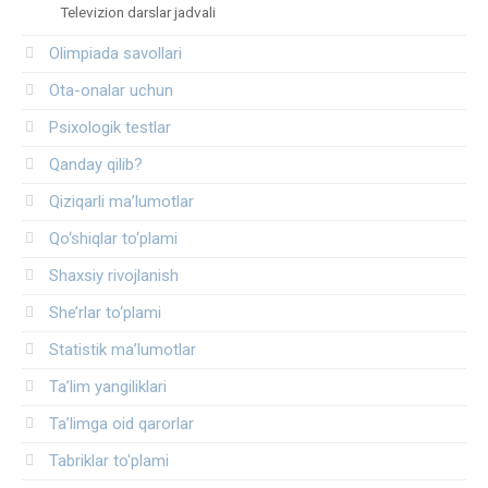
Televizion darslar jadvali
Olimpiada savollari
Ota-onalar uchun
Psixologik testlar
Qanday qilib?
Qiziqarli ma’lumotlar
Qo‘shiqlar to‘plami
Shaxsiy rivojlanish
She’rlar to‘plami
Statistik ma’lumotlar
Ta’lim yangiliklari
Ta’limga oid qarorlar
Tabriklar to'plami