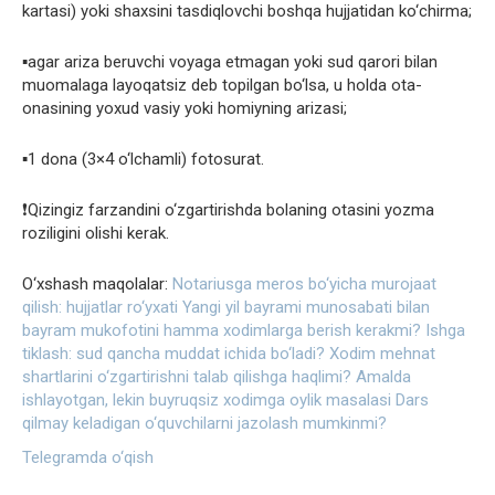
kartasi) yoki shaxsini tasdiqlovchi boshqa hujjatidan ko‘chirma;
▪️agar ariza beruvchi voyaga etmagan yoki sud qarori bilan
muomalaga layoqatsiz deb topilgan bo‘lsa, u holda ota-
onasining yoxud vasiy yoki homiyning arizasi;
▪️1 dona (3×4 o‘lchamli) fotosurat.
❗️Qizingiz farzandini o‘zgartirishda bolaning otasini yozma
roziligini olishi kerak.
O‘xshash maqolalar:
Notariusga meros bo‘yicha murojaat
qilish: hujjatlar ro‘yxati
Yangi yil bayrami munosabati bilan
bayram mukofotini hamma xodimlarga berish kerakmi?
Ishga
tiklash: sud qancha muddat ichida bo‘ladi?
Xodim mehnat
shartlarini o‘zgartirishni talab qilishga haqlimi?
Amalda
ishlayotgan, lekin buyruqsiz xodimga oylik masalasi
Dars
qilmay keladigan o‘quvchilarni jazolash mumkinmi?
Telegramda o‘qish