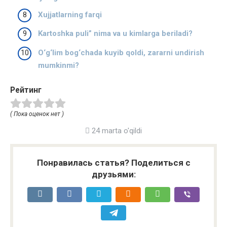
Xujjatlarning farqi
Kartoshka puli” nima va u kimlarga beriladi?
O‘g‘lim bog‘chada kuyib qoldi, zararni undirish
mumkinmi?
Рейтинг
( Пока оценок нет )
24 marta o'qildi
Понравилась статья? Поделиться с
друзьями: