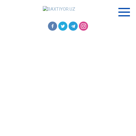
Перейти
к
контенту