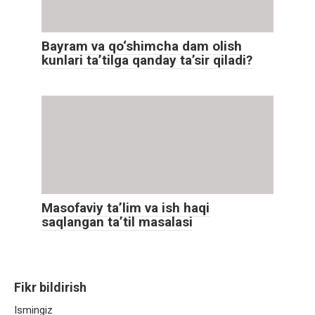
Bayram va qo‘shimcha dam olish
kunlari ta’tilga qanday ta’sir qiladi?
Masofaviy ta’lim va ish haqi
saqlangan ta’til masalasi
Fikr bildirish
Ismingiz