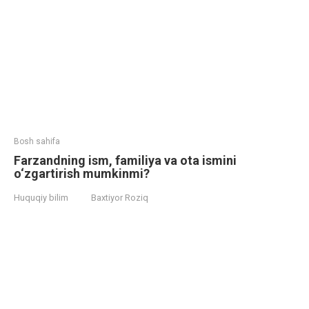
Bosh sahifa
Farzandning ism, familiya va ota ismini
o‘zgartirish mumkinmi?
Huquqiy bilim
Baxtiyor Roziq