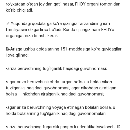
ro‘yxatdan o‘tgan joyidan qat’i nazar, FHDY organi tomonidan
ko‘rib chiqiladi.
✅ Yuqoridagi qoidalarga ko‘ra qizingiz farzandining ism
familiyasini o‘zgartirsa bo‘ladi. Bunda qizingiz ham FHDYo
organiga ariza berishi kerak.
📝Arizga ushbu qoidalarning 151-moddasiga ko‘ra quyidagilar
ilova qilinadi:
▪️ariza beruvchining tug‘ilganlik haqidagi guvohnomasi;
▪️agar ariza beruvchi nikohda turgan bo‘lsa, u holda nikoh
tuzilganligi haqidagi guvohnomasi, agar nikohdan ajratilgan
bo‘lsa — nikohdan ajralganlik haqidagi guvohnomasi;
▪️agar ariza beruvchining voyaga etmagan bolalari bo‘lsa, u
holda bolalarining tug‘ilganlik haqidagi guvohnomalari;
▪️ariza beruvchining fuqarolik pasporti (identifikatsiyalovchi ID-