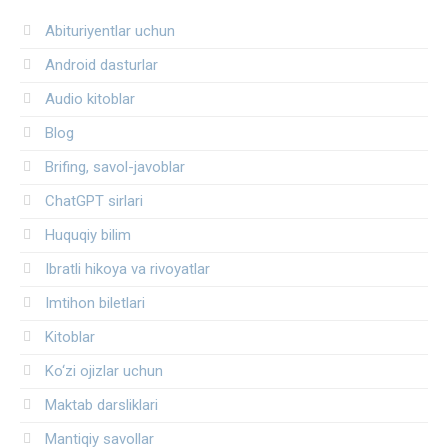
Abituriyentlar uchun
Android dasturlar
Audio kitoblar
Blog
Brifing, savol-javoblar
ChatGPT sirlari
Huquqiy bilim
Ibratli hikoya va rivoyatlar
Imtihon biletlari
Kitoblar
Ko‘zi ojizlar uchun
Maktab darsliklari
Mantiqiy savollar