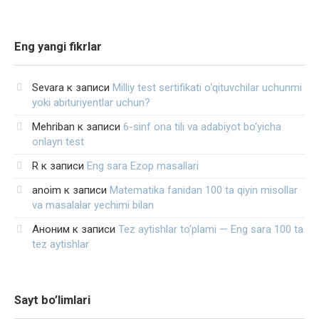
Eng yangi fikrlar
Sevara
к записи
Milliy test sertifikati o‘qituvchilar uchunmi
yoki abituriyentlar uchun?
Mehriban
к записи
6-sinf ona tili va adabiyot bo‘yicha
onlayn test
R
к записи
Eng sara Ezop masallari
anoim
к записи
Matematika fanidan 100 ta qiyin misollar
va masalalar yechimi bilan
Аноним
к записи
Tez aytishlar to‘plami — Eng sara 100 ta
tez aytishlar
Sayt bo’limlari