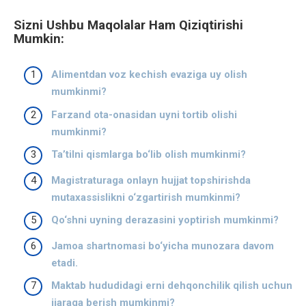
Sizni Ushbu Maqolalar Ham Qiziqtirishi
Mumkin:
Alimentdan voz kechish evaziga uy olish
mumkinmi?
Farzand ota-onasidan uyni tortib olishi
mumkinmi?
Taʼtilni qismlarga bo‘lib olish mumkinmi?
Magistraturaga onlayn hujjat topshirishda
mutaxassislikni o‘zgartirish mumkinmi?
Qo‘shni uyning derazasini yoptirish mumkinmi?
Jamoa shartnomasi bo‘yicha munozara davom
etadi.
Maktab hududidagi erni dehqonchilik qilish uchun
ijaraga berish mumkinmi?