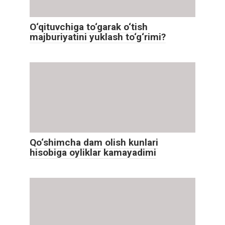
O‘qituvchiga to‘garak o‘tish
majburiyatini yuklash to‘g‘rimi?
Qo‘shimcha dam olish kunlari
hisobiga oyliklar kamayadimi