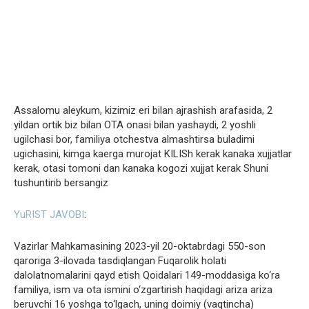
Assalomu aleykum, kizimiz eri bilan ajrashish arafasida, 2
yildan ortik biz bilan OTA onasi bilan yashaydi, 2 yoshli
ugilchasi bor, familiya otchestva almashtirsa buladimi
ugichasini, kimga kaerga murojat KILISh kerak kanaka xujjatlar
kerak, otasi tomoni dan kanaka kogozi xujjat kerak Shuni
tushuntirib bersangiz
YuRIST JAVOBI
:
Vazirlar Mahkamasining 2023-yil 20-oktabrdagi 550-son
qaroriga 3-ilovada tasdiqlangan Fuqarolik holati
dalolatnomalarini qayd etish Qoidalari 149-moddasiga ko‘ra
familiya, ism va ota ismini o‘zgartirish haqidagi ariza ariza
beruvchi 16 yoshga to‘lgach, uning doimiy (vaqtincha)