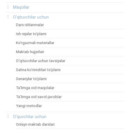
Maqollar
O‘qituvchilar uchun
Dars ishlanmalar
Ish rejalar to‘plami
Ko‘rgazmali materiallar
Maktab hujjatlari
O‘qituvchilar uchun tavsiyalar
Sahna ko‘rinishlari to‘plami
Senariylar to‘plami
Ta’limga oid maqolalar
Ta’limga oid savol-javoblar
Yangi metodlar
O‘quvchilar uchun
Onlayn maktab darslari