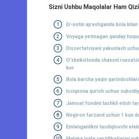
Sizni Ushbu Maqolalar Ham Qizi
Er-xotin ajrashganda bola bilan 
Voyaga yetmagan qanday huquq
Dissertatsiyani yakunlash uchun 
O‘zbekistonda shaxsni ruxsatsiz
bor
Bola barcha yaqin qarindoshlari
Issiqxona qurish uchun subsidiy
Jamoat fondini tashkil etish ta
Nogiron farzand uchun 1 kun da
Emlanganlikni tasdiqlovchi elekt
Malaka toifa sertifikatlarini yuk