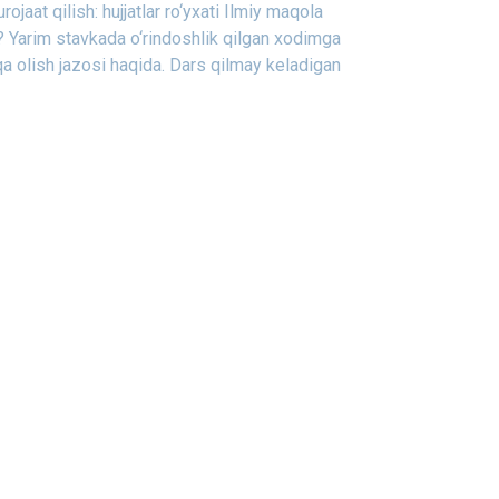
aat qilish: hujjatlar ro‘yxati
Ilmiy maqola
?
Yarim stavkada o‘rindoshlik qilgan xodimga
 olish jazosi haqida.
Dars qilmay keladigan