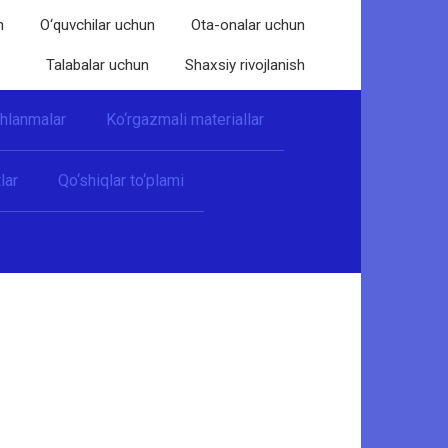
n
O‘quvchilar uchun
Ota-onalar uchun
Talabalar uchun
Shaxsiy rivojlanish
shlanmalar
Ko‘rgazmali materiallar
lar
Qo‘shiqlar to‘plami