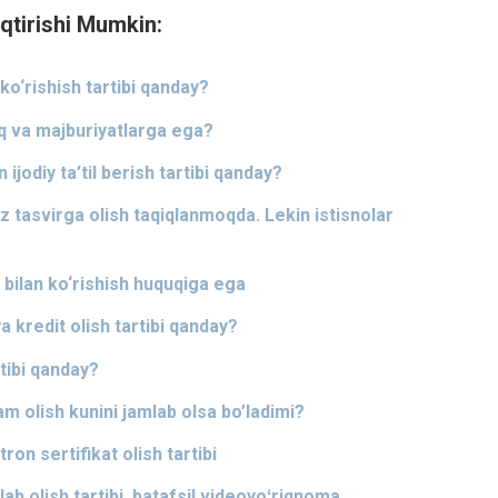
qtirishi Mumkin:
ko‘rishish tartibi qanday?
 va majburiyatlarga ega?
ijodiy ta’til berish tartibi qanday?
 tasvirga olish taqiqlanmoqda. Lekin istisnolar
 bilan ko‘rishish huquqiga ega
a kredit olish tartibi qanday?
rtibi qanday?
m olish kunini jamlab olsa bo’ladimi?
ron sertifikat olish tartibi
lab olish tartibi, batafsil videoyoʻriqnoma