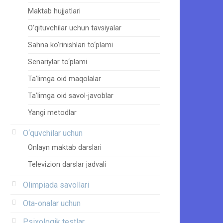
Maktab hujjatlari
O‘qituvchilar uchun tavsiyalar
Sahna ko‘rinishlari to‘plami
Senariylar to‘plami
Ta’limga oid maqolalar
Ta’limga oid savol-javoblar
Yangi metodlar
O‘quvchilar uchun
Onlayn maktab darslari
Televizion darslar jadvali
Olimpiada savollari
Ota-onalar uchun
Psixologik testlar