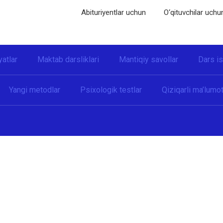
Abituriyentlar uchun
O‘qituvchilar uchu
yatlar
Maktab darsliklari
Mantiqiy savollar
Dars i
Yangi metodlar
Psixologik testlar
Qiziqarli ma’lumot