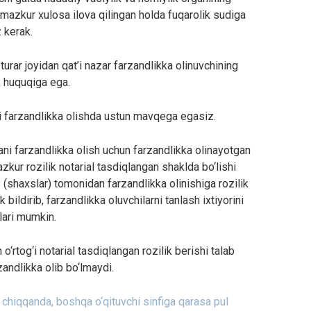
 mazkur xulosa ilova qilingan holda fuqarolik sudiga
 kerak.
ar joyidan qat’i nazar farzandlikka olinuvchining
k huquqiga ega.
i farzandlikka olishda ustun mavqega egasiz.
i farzandlikka olish uchun farzandlikka olinayotgan
azkur rozilik notarial tasdiqlangan shaklda bo‘lishi
(shaxslar) tomonidan farzandlikka olinishiga rozilik
 bildirib, farzandlikka oluvchilarni tanlash ixtiyorini
lari mumkin.
‘rtog‘i notarial tasdiqlangan rozilik berishi talab
zandlikka olib bo‘lmaydi.
 chiqqanda, boshqa o‘qituvchi sinfiga qarasa pul