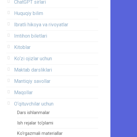
ChatGPT sirlari
Huquqiy bilim
Ibratli hikoya va rivoyatlar
Imtihon biletlari
Kitoblar
Ko‘zi ojizlar uchun
Maktab darsliklari
Mantiqiy savollar
Maqollar
O‘qituvchilar uchun
Dars ishlanmalar
Ish rejalar to‘plami
Ko‘rgazmali materiallar