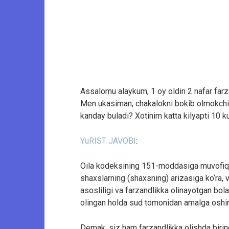
Assalomu alaykum, 1 oy oldin 2 nafar farz
Men ukasiman, chakalokni bokib olmokchi
kanday buladi? Xotinim katta kilyapti 10 k
YuRIST JAVOBI
:
Oila kodeksining 151-moddasiga muvofiq fa
shaxslarning (shaxsning) arizasiga ko‘ra, v
asosliligi va farzandlikka olinayotgan bola
olingan holda sud tomonidan amalga oshiri
Demak, siz ham farzandlikka olishda birin