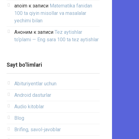
anoim
к записи
Matematika fanidan
100 ta qiyin misollar va masalalar
yechimi bilan
Аноним
к записи
Tez aytishlar
to‘plami — Eng sara 100 ta tez aytishlar
Sayt bo’limlari
Abituriyentlar uchun
Android dasturlar
Audio kitoblar
Blog
Brifing, savol-javoblar