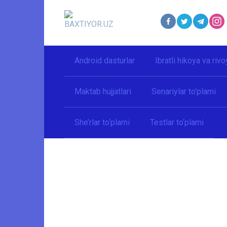
Перейти
к
контенту
Android dasturlar
Ibratli hikoya va rivo
Maktab hujjatlari
Senariylar to‘plami
She’rlar to‘plami
Testlar to‘plami