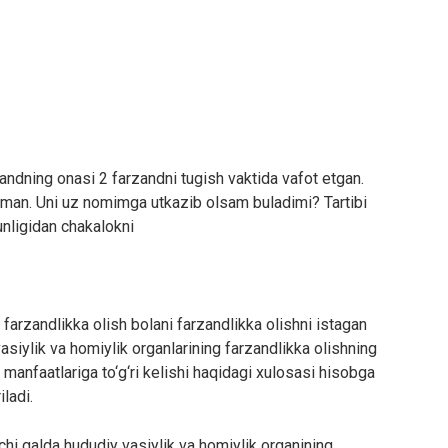
andning onasi 2 farzandni tugish vaktida vafot etgan.
man. Uni uz nomimga utkazib olsam buladimi? Tartibi
unligidan chakalokni
rzandlikka olish bolani farzandlikka olishni istagan
asiylik va homiylik organlarining farzandlikka olishning
 manfaatlariga to‘g‘ri kelishi haqidagi xulosasi hisobga
ladi.
chi galda hududiy vasiylik va homiylik organining