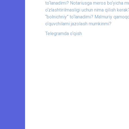
to‘lanadimi?
Notariusga meros bo‘yicha muroj
o‘zlashtirilmasligi uchun nima qilish kerak
“bolnichniy” to‘lanadimi?
Ma’muriy qamoqqa
o‘quvchilarni jazolash mumkinmi?
Telegramda o‘qish