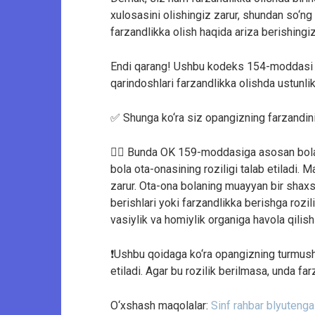
xulosasini olishingiz zarur, shundan so‘ng
farzandlikka olish haqida ariza berishingiz
Endi qarang! Ushbu kodeks 154-moddasi tur
qarindoshlari farzandlikka olishda ustunli
✅ Shunga ko‘ra siz opangizning farzandin
💁‍♂ Bunda OK 159-moddasiga asosan bolan
bola ota-onasining roziligi talab etiladi. M
zarur. Ota-ona bolaning muayyan bir shaxs 
berishlari yoki farzandlikka berishga rozilik
vasiylik va homiylik organiga havola qilish
❗️Ushbu qoidaga ko‘ra opangizning turmush o
etiladi. Agar bu rozilik berilmasa, unda far
O‘xshash maqolalar:
Sinf rahbar blyutenga