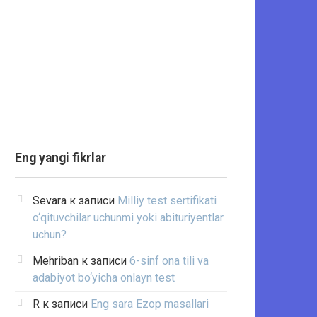
Eng yangi fikrlar
Sevara
к записи
Milliy test sertifikati
o‘qituvchilar uchunmi yoki abituriyentlar
uchun?
Mehriban
к записи
6-sinf ona tili va
adabiyot bo‘yicha onlayn test
R
к записи
Eng sara Ezop masallari