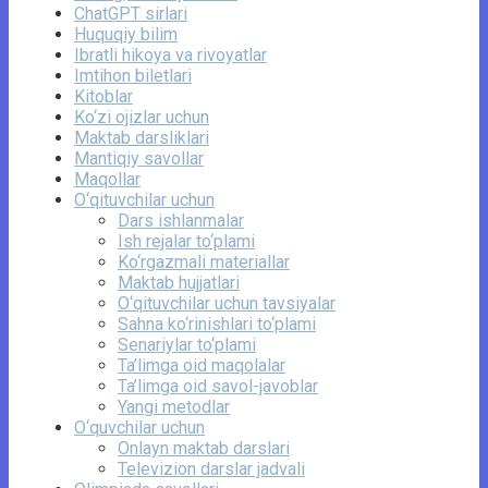
ChatGPT sirlari
Huquqiy bilim
Ibratli hikoya va rivoyatlar
Imtihon biletlari
Kitoblar
Ko‘zi ojizlar uchun
Maktab darsliklari
Mantiqiy savollar
Maqollar
O‘qituvchilar uchun
Dars ishlanmalar
Ish rejalar to‘plami
Ko‘rgazmali materiallar
Maktab hujjatlari
O‘qituvchilar uchun tavsiyalar
Sahna ko‘rinishlari to‘plami
Senariylar to‘plami
Ta’limga oid maqolalar
Ta’limga oid savol-javoblar
Yangi metodlar
O‘quvchilar uchun
Onlayn maktab darslari
Televizion darslar jadvali