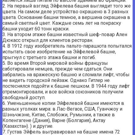
является лишь пятым по высоте зданием во Франции.
2. На первый взгляд Эйфелева башня выглядит того же
цвета. На самом деле устройство окрашено в 3 разных
цвета. Основание башни темное, а вершина окрашена в
самый светлый цвет. Каждые семь лет на покраску
башни уходит 60 тонн краски.
3. На втором этаже башни известный шеф-повар Ален
Дюкасс открыл для клиентов ресторан.
4. В 1912 году изобретатель пальто-парашюта попытался
испытать свое изобретение на Эйфелевой башне,
прыгнул с третьего этажа башни и погиб.
5. Во время Второй мировой войны французы
саботировали немцев, прежде чем сдаться. Они
забрались на вражескую башню и сломали лифт, чтобы
не видеть городской пейзаж. Однако Гитлер не
постеснялся подойти к башне пешком. В 1944 году лифт
отремонтировали, и все войска союзников получили
свободный доступ.
6. Уменьшенные копии Эйфелевой башни имеются в
разных уголках мира: в Лас-Вегасе, США, Гуанчжоу и
Шэньчжэне, Китае, Слобожи, Румынии, а также в
Копенгагене (Дания), Варне (Болгария), Актау
(Казахстан). ) и другие.
7. Густав Эйфель выгравировал на башне имена 72