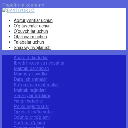
Перейти к контенту
Abituriyentlar uchun
O‘qituvchilar uchun
O‘quvchilar uchun
Ota-onalar uchun
Talabalar uchun
Shaxsiy rivojlanish
Android dasturlar
Ibratli hikoya va rivoyatlar
Maktab darsliklari
Mantiqiy savollar
Dars ishlanmalar
Ko‘rgazmali materiallar
Maktab hujjatlari
Senariylar to‘plami
Yangi metodlar
Psixologik testlar
Qiziqarli ma’lumotlar
Qo‘shiqlar to‘plami
She’rlar to‘plami