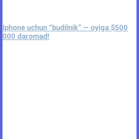
Iphone uchun “budilnik” — oyiga $500
000 daromad!