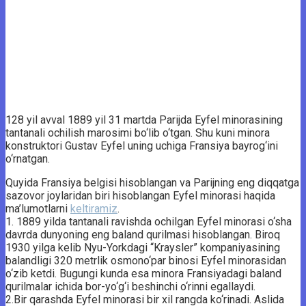
128 yil avval 1889 yil 31 martda Parijda Eyfel minorasining
tantanali ochilish marosimi bo‘lib o‘tgan. Shu kuni minora
konstruktori Gustav Eyfel uning uchiga Fransiya bayrog‘ini
o‘rnatgan.
Quyida Fransiya belgisi hisoblangan va Parijning eng diqqatga
sazovor joylaridan biri hisoblangan Eyfel minorasi haqida
ma’lumotlarni
keltiramiz
.
1. 1889 yilda tantanali ravishda ochilgan Eyfel minorasi o‘sha
davrda dunyoning eng baland qurilmasi hisoblangan. Biroq
1930 yilga kelib Nyu-Yorkdagi “Kraysler” kompaniyasining
balandligi 320 metrlik osmono‘par binosi Eyfel minorasidan
o‘zib ketdi. Bugungi kunda esa minora Fransiyadagi baland
qurilmalar ichida bor-yo‘g‘i beshinchi o‘rinni egallaydi.
2.Bir qarashda Eyfel minorasi bir xil rangda ko‘rinadi. Aslida