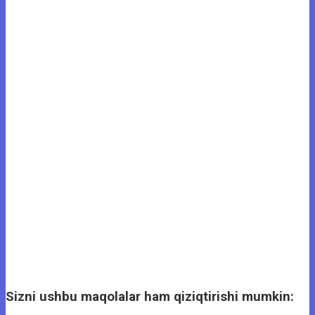
Sizni ushbu maqolalar ham qiziqtirishi mumkin: