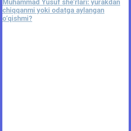
Muhammad Yusuf she’rlari: yurakdan
chiqqanmi yoki odatga aylangan
o‘qishmi?