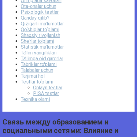
Olimpiada savollari
Ota-onalar uchun
Psixologik testlar
Qanday qilib?
Qiziqarli ma’lumotlar
Qo‘shiqlar to‘plami
Shaxsiy rivojlanish
She’rlar to‘plami
Statistik ma’lumotlar
Ta’lim yangiliklari
Ta’limga oid qarorlar
Tabriklar to'plami
Talabalar uchun
Tarjimai hol
Testlar to‘plami
Onlayn testlar
PISA testlar
Texnika olami
Связь между образованием и
социальными сетями: Влияние и