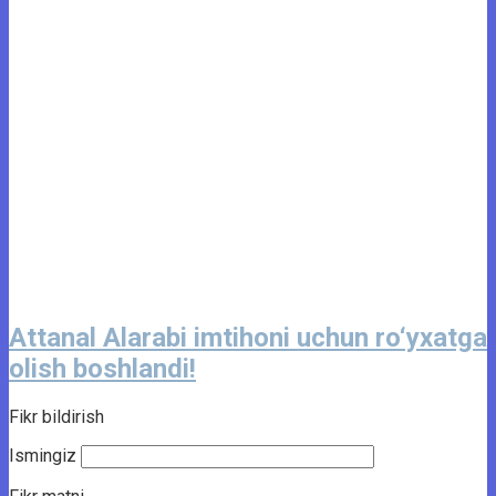
Attanal Alarabi imtihoni uchun ro‘yxatga
olish boshlandi!
Fikr bildirish
Ismingiz