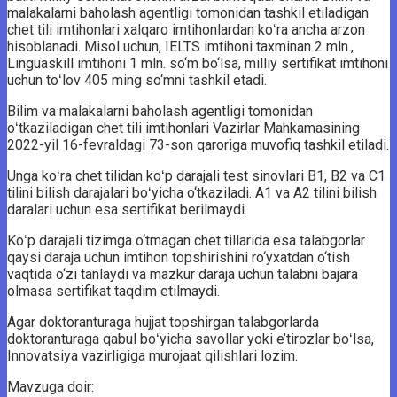
malakalarni baholash agentligi tomonidan tashkil etiladigan
chet tili imtihonlari xalqaro imtihonlardan koʻra ancha arzon
hisoblanadi. Misol uchun, IELTS imtihoni taxminan 2 mln.,
Linguaskill imtihoni 1 mln. so‘m bo‘lsa, milliy sertifikat imtihoni
uchun toʻlov 405 ming so‘mni tashkil etadi.
Bilim va malakalarni baholash agentligi tomonidan
oʻtkaziladigan chet tili imtihonlari Vazirlar Mahkamasining
2022-yil 16-fevraldagi 73-son qaroriga muvofiq tashkil etiladi.
Unga koʻra chet tilidan koʻp darajali test sinovlari B1, B2 va C1
tilini bilish darajalari boʻyicha o‘tkaziladi. A1 va A2 tilini bilish
daralari uchun esa sertifikat berilmaydi.
Koʻp darajali tizimga o‘tmagan chet tillarida esa talabgorlar
qaysi daraja uchun imtihon topshirishini ro‘yxatdan o‘tish
vaqtida o‘zi tanlaydi va mazkur daraja uchun talabni bajara
olmasa sertifikat taqdim etilmaydi.
Agar doktoranturaga hujjat topshirgan talabgorlarda
doktoranturaga qabul boʻyicha savollar yoki e’tirozlar boʻlsa,
Innovatsiya vazirligiga murojaat qilishlari lozim.
Mavzuga doir: