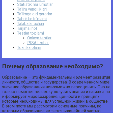
Statistik ma’lumotlar
Ta’lim yangiliklari
Ta’limga oid qarorlar
Tabriklar to'plami
Talabalar uchun
Tarjimai hol
Testlar to‘plami
Onlayn testlar
PISA testlar
Texnika olami
Почему образование необходимо?
Образование — это фундаментальный элемент развития
личности, общества и государства. В современном мире
значение образования невозможно переоценить. Оно не
только помогает человеку получить знания и навыки, но
и формирует мировоззрение, ценности и принципы,
которые необходимы для успешной жизни в обществе.
В этом посте мы рассмотрим основные причины, по
которым образование является важнейшей частью