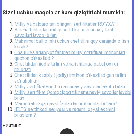
Sizni ushbu maqolalar ham qiziqtirishi mumkin:
Milliy va xalqaro tan olingan sertifikatlar ROʻYXATI
Barcha fanlardan milliy sertifikat namunaviy test
savollari javobi bilan
Maksimal ball olishi uchun chet tilini qay darajada bilish
kerak?
Ona tili va adabiyot fanidan milliy sertifikat imtihonlari
qachon o‘tkaziladi?
Chet tilidan ijodiy ta’lim yo‘nalishlariga qabul oxirgi
muddati
Chet tilidan kasbiy (ijodiy) imtihon o‘tkaziladigan ta’lim
yo‘nalishlari
Milliy sertifikatRus tili namunaviy savollar javobi bilan
Milliy sertifikat Qoraqalpoq tili namunaviy savollar javobi
bilan
Magistraturaga qaysi fanlardan imtihonlar bo‘ladi?
IELTS sertifikati seriyasi va raqami qaysi ekanini
bilasizmi?
Рейтинг