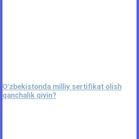
O‘zbekistonda milliy sertifikat olish
qanchalik qiyin?