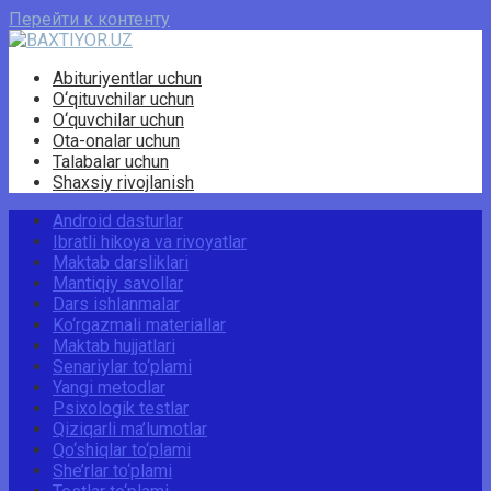
Перейти к контенту
Abituriyentlar uchun
O‘qituvchilar uchun
O‘quvchilar uchun
Ota-onalar uchun
Talabalar uchun
Shaxsiy rivojlanish
Android dasturlar
Ibratli hikoya va rivoyatlar
Maktab darsliklari
Mantiqiy savollar
Dars ishlanmalar
Ko‘rgazmali materiallar
Maktab hujjatlari
Senariylar to‘plami
Yangi metodlar
Psixologik testlar
Qiziqarli ma’lumotlar
Qo‘shiqlar to‘plami
She’rlar to‘plami