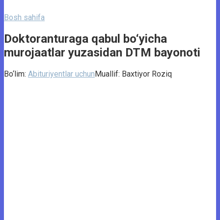
Bosh sahifa
Doktoranturaga qabul bo‘yicha
murojaatlar yuzasidan DTM bayonoti
Bo‘lim:
Abituriyentlar uchun
Muallif:
Baxtiyor Roziq