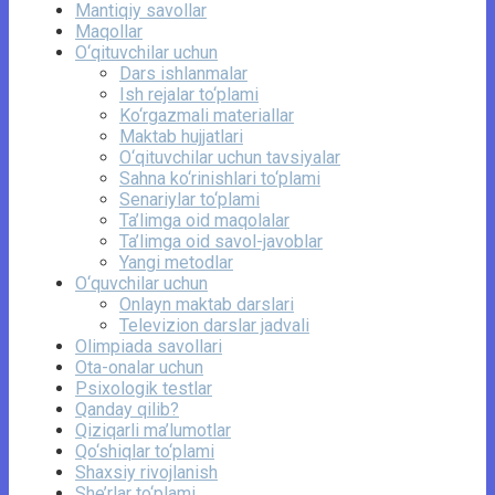
Mantiqiy savollar
Maqollar
O‘qituvchilar uchun
Dars ishlanmalar
Ish rejalar to‘plami
Ko‘rgazmali materiallar
Maktab hujjatlari
O‘qituvchilar uchun tavsiyalar
Sahna ko‘rinishlari to‘plami
Senariylar to‘plami
Ta’limga oid maqolalar
Ta’limga oid savol-javoblar
Yangi metodlar
O‘quvchilar uchun
Onlayn maktab darslari
Televizion darslar jadvali
Olimpiada savollari
Ota-onalar uchun
Psixologik testlar
Qanday qilib?
Qiziqarli ma’lumotlar
Qo‘shiqlar to‘plami
Shaxsiy rivojlanish
She’rlar to‘plami