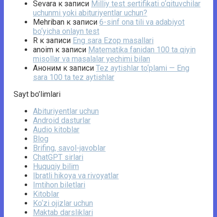
Sevara
к записи
Milliy test sertifikati o‘qituvchilar
uchunmi yoki abituriyentlar uchun?
Mehriban
к записи
6-sinf ona tili va adabiyot
bo‘yicha onlayn test
R
к записи
Eng sara Ezop masallari
anoim
к записи
Matematika fanidan 100 ta qiyin
misollar va masalalar yechimi bilan
Аноним
к записи
Tez aytishlar to‘plami — Eng
sara 100 ta tez aytishlar
Sayt bo’limlari
Abituriyentlar uchun
Android dasturlar
Audio kitoblar
Blog
Brifing, savol-javoblar
ChatGPT sirlari
Huquqiy bilim
Ibratli hikoya va rivoyatlar
Imtihon biletlari
Kitoblar
Ko‘zi ojizlar uchun
Maktab darsliklari