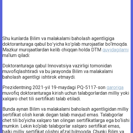
Shu kunlarda Bilim va malakalarni baholash agentligiga
doktoranturaga qabul boʻyicha koʻplab murojaatlar bo‘lmoqda.
Mazkur murojaatlardan kelib chiqqan holda DTM
quyidagilarni
maʼlum qiladi:
Doktoranturaga qabul Innovatsiya vazirligi tomonidan
muvofiqlashtiradi va bu jarayonda Bilim va malakalarni
baholash agentligi ishtirok etmaydi.
Prezidentning 2021-yil 19-maydagi PQ-5117-son
qaroriga
muvofiq doktoranturaga kirish uchun talabgorlardan milliy yoki
xalqaro chet tili sertifikati talab etiladi.
Bunda aynan Bilim va malakalarni baholash agentligidan milliy
sertifikat olish kerak degan talab mavjud emas. Talabgorlar
chet tili bo‘yicha xalqaro tan olingan sertifikatlarga ega bo‘lishi
mumkin. Lekin ko‘plab talabgorlar xalqaro sertifikat emas,
balki milliy sertifikat olishni afzal bilmoqda. Chunki Bilim va