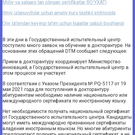
Milliy va xalqaro tan olingan sertifikatlar ROʻYXATI
Ilmiy izlanuvchilar uchun amaliy kurs tashkil etilmoqda
Oliy ta’limdan keyingi ta’lim uchun hujjatlar qabuli boshlandi
В эти дни в Государственный испытательный центр
поступило много заявок на обучение в докторантуре. На
основании этих обращений DTM сообщает следующее:
Прием в докторантуру координирует Министерство
инноваций, а Государственный испытательный центр в
этом процессе не участвует.
В соответствии с Указом Президента № PQ-5117 от 19
мая 2021 года для поступления в докторантуру
абитуриентам необходимо наличие национального или
международного сертификата по иностранному языку.
Нет необходимости получать национальный сертификат
от Государственного испытательного центра. Кандидаты
могут иметь международно признанные сертификаты
владения иностранным языком. Но многие абитуриенты
предпочитают получить национальный сертификат, а не