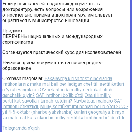
Если у соискателей, подавших документы в
докторантуру, есть вопросы или возражения
относительно приема в докторантуру, им следует
обратиться в Министерство инноваций.
Предмет:
ПЕРЕЧЕНЬ национальных и международных
сертификатов
Организуется практический курс для исследователей
Начался прием документов на послесреднее
образование
O‘xshash maqolalar:
Bakalavrga kirish test sinovlarida
imtihonlarsiz maksimal ball beriladigan chet tili sertifikatlari
ro‘yxati yangilandi
O‘zbekistonda milliy sertifikat olish
qanchalik qiyin?
SAT imtihoni bo‘lib o‘tdi
Ona tili milliy
sertifikat savollari tarqab ketdimi?
Navbatdagi xalqaro SAT
imtihoni o‘tkazildi.
Milliy sertifikat imtihonlari bo‘lib o‘tdi 2025-
yil 4-5-oktabr (shanba-yakshanba) kunlari geografiya, kimyo
va matematika fanlaridan milliy sertifikat imtihoni bo‘lib o‘tdi.
Telegramda o‘qish