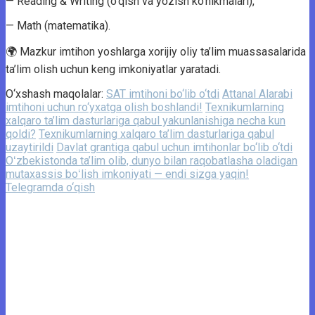
— Reading & Writing (o‘qish va yozish ko‘nikmalari),
— Math (matematika).
🌍 Mazkur imtihon yoshlarga xorijiy oliy ta’lim muassasalarida
ta’lim olish uchun keng imkoniyatlar yaratadi.
O‘xshash maqolalar:
SAT imtihoni bo‘lib o‘tdi
Attanal Alarabi
imtihoni uchun ro‘yxatga olish boshlandi!
Texnikumlarning
xalqaro ta’lim dasturlariga qabul yakunlanishiga necha kun
qoldi?
Texnikumlarning xalqaro ta’lim dasturlariga qabul
uzaytirildi
Davlat grantiga qabul uchun imtihonlar bo‘lib o‘tdi
Oʻzbekistonda ta’lim olib, dunyo bilan raqobatlasha oladigan
mutaxassis boʻlish imkoniyati — endi sizga yaqin!
Telegramda o‘qish