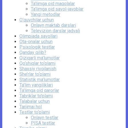
Ta’limga oid maqolalar
Ta’limga oid savol-javoblar
Yangi metodlar
O‘quvchilar uchun
Onlayn maktab darslari
Televizion darslar jadvali
Olimpiada savollari
Ota-onalar uchun
Psixologik testlar
Qanday qilib?
Qiziqarli ma’lumotlar
Qo‘shiqlar to‘plami
Shaxsiy rivojlanish
She’rlar to‘plami
Statistik ma’lumotlar
Ta’lim yangiliklari
Ta’limga oid qarorlar
Tabriklar to'plami
Talabalar uchun
Tarjimai hol
Testlar to‘plami
Onlayn testlar
PISA testlar