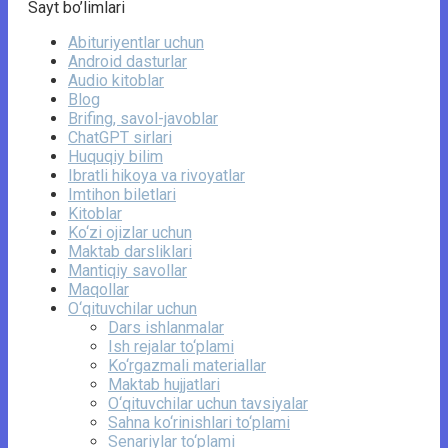
Sayt bo’limlari
Abituriyentlar uchun
Android dasturlar
Audio kitoblar
Blog
Brifing, savol-javoblar
ChatGPT sirlari
Huquqiy bilim
Ibratli hikoya va rivoyatlar
Imtihon biletlari
Kitoblar
Ko‘zi ojizlar uchun
Maktab darsliklari
Mantiqiy savollar
Maqollar
O‘qituvchilar uchun
Dars ishlanmalar
Ish rejalar to‘plami
Ko‘rgazmali materiallar
Maktab hujjatlari
O‘qituvchilar uchun tavsiyalar
Sahna ko‘rinishlari to‘plami
Senariylar to‘plami