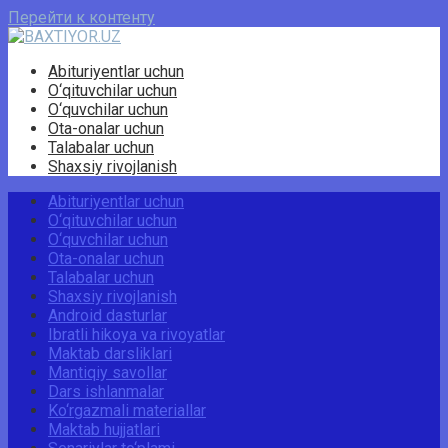
Перейти к контенту
Abituriyentlar uchun
O‘qituvchilar uchun
O‘quvchilar uchun
Ota-onalar uchun
Talabalar uchun
Shaxsiy rivojlanish
Abituriyentlar uchun
O‘qituvchilar uchun
O‘quvchilar uchun
Ota-onalar uchun
Talabalar uchun
Shaxsiy rivojlanish
Android dasturlar
Ibratli hikoya va rivoyatlar
Maktab darsliklari
Mantiqiy savollar
Dars ishlanmalar
Ko‘rgazmali materiallar
Maktab hujjatlari