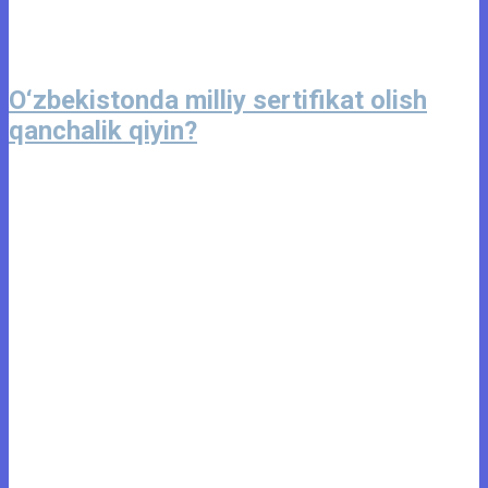
O‘zbekistonda milliy sertifikat olish
qanchalik qiyin?