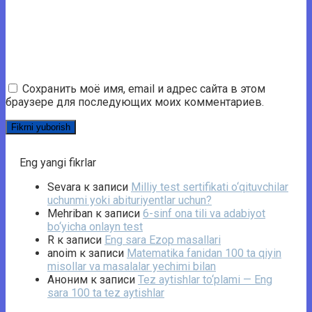
Сохранить моё имя, email и адрес сайта в этом
браузере для последующих моих комментариев.
Eng yangi fikrlar
Sevara
к записи
Milliy test sertifikati o‘qituvchilar
uchunmi yoki abituriyentlar uchun?
Mehriban
к записи
6-sinf ona tili va adabiyot
bo‘yicha onlayn test
R
к записи
Eng sara Ezop masallari
anoim
к записи
Matematika fanidan 100 ta qiyin
misollar va masalalar yechimi bilan
Аноним
к записи
Tez aytishlar to‘plami — Eng
sara 100 ta tez aytishlar