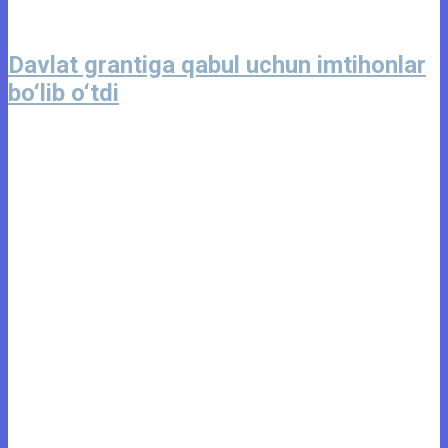
Davlat grantiga qabul uchun imtihonlar
bo‘lib o‘tdi