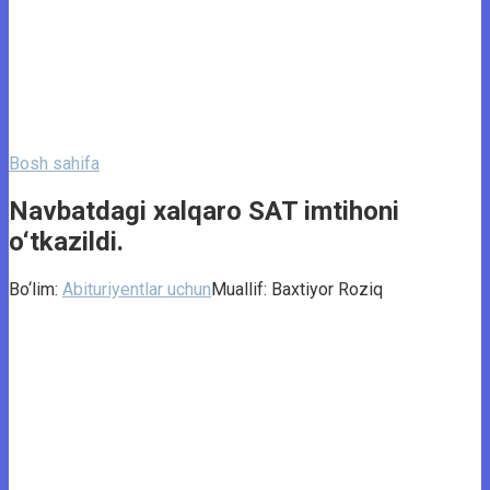
Bosh sahifa
Navbatdagi xalqaro SAT imtihoni
o‘tkazildi.
Bo‘lim:
Abituriyentlar uchun
Muallif:
Baxtiyor Roziq