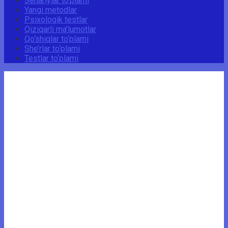
Senariylar to‘plami
Yangi metodlar
Psixologik testlar
Qiziqarli ma’lumotlar
Qo‘shiqlar to‘plami
She’rlar to‘plami
Testlar to‘plami