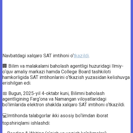
Navbatdagi xalqaro SAT imtihoni o‘
tkazildi
.
🏢 Bilim va malakalarni baholash agentligi huzuridagi Ilmiy-
o‘quv amaliy markazi hamda College Board tashkiloti
hamkorligida SAT imtihonlarini o‘tkazish yuzasidan kelishuvga
erishilgan edi.
📅 Bugun, 2025-yil 4-oktabr kuni, Bilimni baholash
agentligining Farg‘ona va Namangan viloyatlaridagi
bo‘limlarida elektron shaklda xalqaro SAT imtihoni o‘tkazildi.
💻Imtihonda talabgorlar ikki asosiy bo‘limdan iborat
topshiriqlarni ishlashdi: