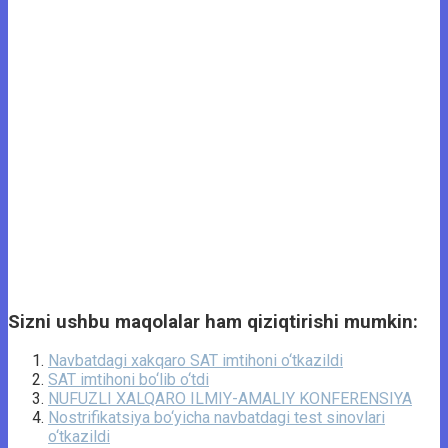
Sizni ushbu maqolalar ham qiziqtirishi mumkin:
Navbatdagi xakqaro SAT imtihoni o‘tkazildi
SAT imtihoni bo‘lib o‘tdi
NUFUZLI XALQARO ILMIY-AMALIY KONFERENSIYA
Nostrifikatsiya bo‘yicha navbatdagi test sinovlari
o‘tkazildi