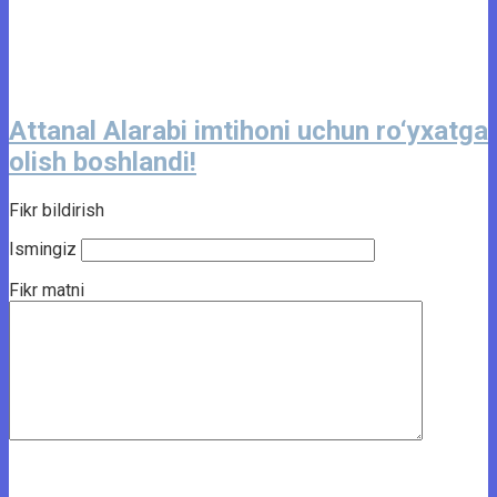
Attanal Alarabi imtihoni uchun ro‘yxatga
olish boshlandi!
Fikr bildirish
Ismingiz
Fikr matni