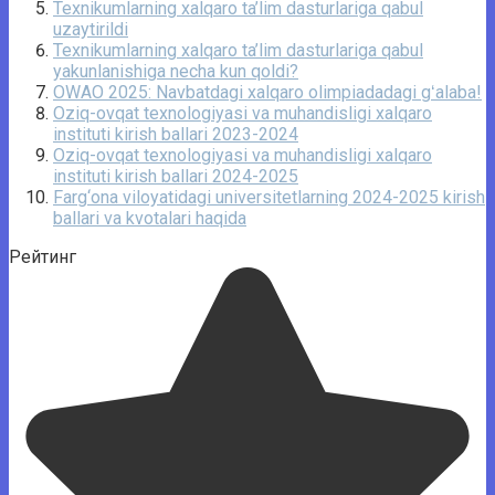
Texnikumlarning xalqaro ta’lim dasturlariga qabul
uzaytirildi
Texnikumlarning xalqaro ta’lim dasturlariga qabul
yakunlanishiga necha kun qoldi?
OWAO 2025: Navbatdagi xalqaro olimpiadadagi gʻalaba!
Oziq-ovqat texnologiyasi va muhandisligi xalqaro
instituti kirish ballari 2023-2024
Oziq-ovqat texnologiyasi va muhandisligi xalqaro
instituti kirish ballari 2024-2025
Farg‘ona viloyatidagi universitetlarning 2024-2025 kirish
ballari va kvotalari haqida
Рейтинг