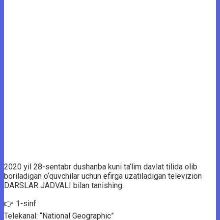
2020 yil 28-sentabr dushanba kuni ta’lim davlat tilida olib
boriladigan o‘quvchilar uchun efirga uzatiladigan televizion
DARSLAR JADVALI bilan tanishing.
👉 1-sinf
Telekanal: “National Geographic”