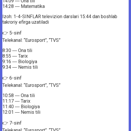
14:09 ― Ona tili
14:28 ― Matematika
Izoh: 1-4-SINFLAR televizion darslari 15:44 dan boshlab
takroriy efirga uzatiladi
👉 5-sinf
Telekanal: “Eurosport”, “TVS”
8:30 ― Ona tili
8:55 ― Tarix
9:16 ― Biologiya
9:34 ― Nemis tili
👉 6-sinf
Telekanal: “Eurosport”, “TVS”
10:58 ― Ona tili
11:17 ― Tarix
11:40 ― Biologiya
12:01 ― Nemis tili
👉 7-sinf
Telekanal: “Eurosport”, “TVS”