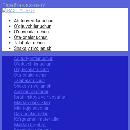
Перейти к контенту
Abituriyentlar uchun
O‘qituvchilar uchun
O‘quvchilar uchun
Ota-onalar uchun
Talabalar uchun
Shaxsiy rivojlanish
Abituriyentlar uchun
O‘qituvchilar uchun
O‘quvchilar uchun
Ota-onalar uchun
Talabalar uchun
Shaxsiy rivojlanish
Android dasturlar
Ibratli hikoya va rivoyatlar
Maktab darsliklari
Mantiqiy savollar
Dars ishlanmalar
Ko‘rgazmali materiallar
Maktab hujjatlari