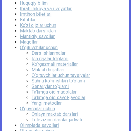
Huquqiy bilim
Ibratli hikoya va rivoyatlar
Imtihon biletlari
Kitoblar
Ko‘zi ojizlar uchun
Maktab darsliklari
Mantiqiy savollar
Maqollar
O‘qituvchilar uchun
Dars ishlanmalar
Ish rejalar to‘plami
Ko‘rgazmali materiallar
Maktab hujjatlari
O‘qituvchilar uchun tavsiyalar
Sahna ko‘rinishlari to‘plami
Senariylar to‘plami
Ta’limga oid maqolalar
Ta’limga oid savol-javoblar
Yangi metodlar
O‘quvchilar uchun
Onlayn maktab darslari
Televizion darslar jadvali
Olimpiada savollari
Ota-onalar uchun