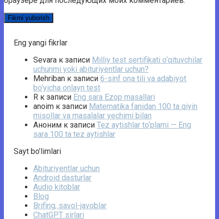
браузере для последующих моих комментариев.
Eng yangi fikrlar
Sevara
к записи
Milliy test sertifikati o‘qituvchilar
uchunmi yoki abituriyentlar uchun?
Mehriban
к записи
6-sinf ona tili va adabiyot
bo‘yicha onlayn test
R
к записи
Eng sara Ezop masallari
anoim
к записи
Matematika fanidan 100 ta qiyin
misollar va masalalar yechimi bilan
Аноним
к записи
Tez aytishlar to‘plami — Eng
sara 100 ta tez aytishlar
Sayt bo’limlari
Abituriyentlar uchun
Android dasturlar
Audio kitoblar
Blog
Brifing, savol-javoblar
ChatGPT sirlari