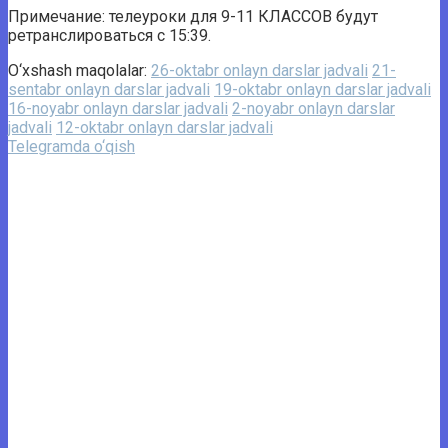
Примечание: телеуроки для 9-11 КЛАССОВ будут
ретранслироваться с 15:39.
O‘xshash maqolalar:
26-oktabr onlayn darslar jadvali
21-
sentabr onlayn darslar jadvali
19-oktabr onlayn darslar jadvali
16-noyabr onlayn darslar jadvali
2-noyabr onlayn darslar
jadvali
12-oktabr onlayn darslar jadvali
Telegramda o‘qish