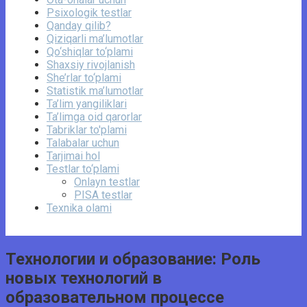
Psixologik testlar
Qanday qilib?
Qiziqarli ma’lumotlar
Qo‘shiqlar to‘plami
Shaxsiy rivojlanish
She’rlar to‘plami
Statistik ma’lumotlar
Ta’lim yangiliklari
Ta’limga oid qarorlar
Tabriklar to'plami
Talabalar uchun
Tarjimai hol
Testlar to‘plami
Onlayn testlar
PISA testlar
Texnika olami
Технологии и образование: Роль
новых технологий в
образовательном процессе