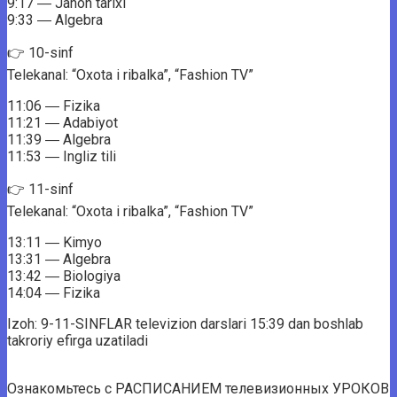
9:17 ― Jahon tarixi
9:33 ― Algebra
👉 10-sinf
Telekanal: “Oxota i ribalka”, “Fashion TV”
11:06 ― Fizika
11:21 ― Adabiyot
11:39 ― Algebra
11:53 ― Ingliz tili
👉 11-sinf
Telekanal: “Oxota i ribalka”, “Fashion TV”
13:11 ― Kimyo
13:31 ― Algebra
13:42 ― Biologiya
14:04 ― Fizika
Izoh: 9-11-SINFLAR televizion darslari 15:39 dan boshlab
takroriy efirga uzatiladi
Ознакомьтесь с РАСПИСАНИЕМ телевизионных УРОКОВ