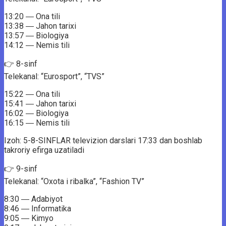
13:20 ― Ona tili
13:38 ― Jahon tarixi
13:57 ― Biologiya
14:12 ― Nemis tili
👉 8-sinf
Telekanal: “Eurosport”, “TVS”
15:22 ― Ona tili
15:41 ― Jahon tarixi
16:02 ― Biologiya
16:15 ― Nemis tili
Izoh: 5-8-SINFLAR televizion darslari 17:33 dan boshlab
takroriy efirga uzatiladi
👉 9-sinf
Telekanal: “Oxota i ribalka”, “Fashion TV”
8:30 ― Adabiyot
8:46 ― Informatika
9:05 ― Kimyo