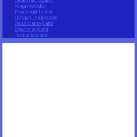
Senariylar to‘plami
Yangi metodlar
Psixologik testlar
Qiziqarli ma’lumotlar
Qo‘shiqlar to‘plami
She’rlar to‘plami
Testlar to‘plami