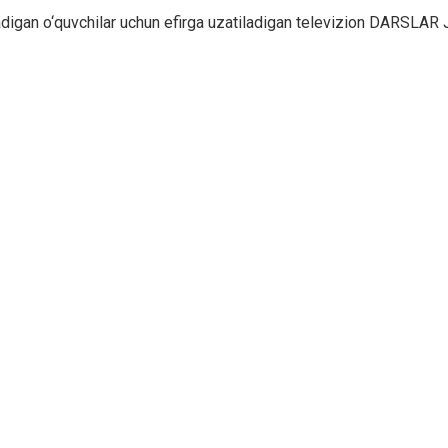
iladigan o‘quvchilar uchun efirga uzatiladigan televizion DARSLAR