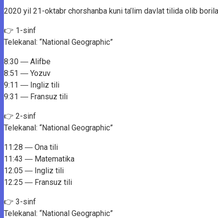
2020 yil 21-oktabr chorshanba kuni ta’lim davlat tilida olib bor
👉 1-sinf
Telekanal: “National Geographic”
8:30 ― Alifbe
8:51 ― Yozuv
9:11 ― Ingliz tili
9:31 ― Fransuz tili
👉 2-sinf
Telekanal: “National Geographic”
11:28 ― Ona tili
11:43 ― Matematika
12:05 ― Ingliz tili
12:25 ― Fransuz tili
👉 3-sinf
Telekanal: “National Geographic”