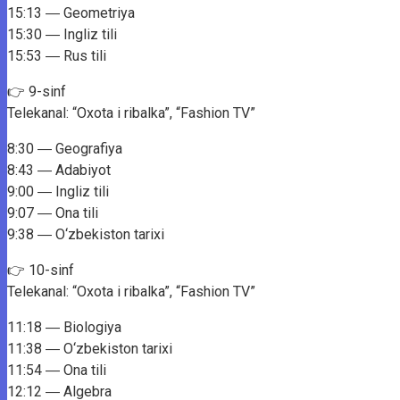
15:13 ― Geometriya
15:30 ― Ingliz tili
15:53 ― Rus tili
👉 9-sinf
Telekanal: “Oxota i ribalka”, “Fashion TV”
8:30 ― Geografiya
8:43 ― Adabiyot
9:00 ― Ingliz tili
9:07 ― Ona tili
9:38 ― O‘zbekiston tarixi
👉 10-sinf
Telekanal: “Oxota i ribalka”, “Fashion TV”
11:18 ― Biologiya
11:38 ― O‘zbekiston tarixi
11:54 ― Ona tili
12:12 ― Algebra