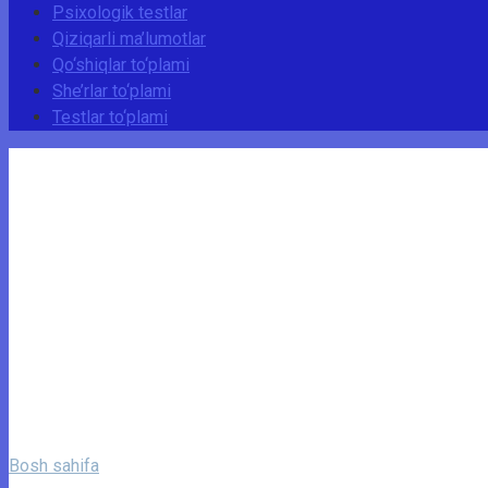
Psixologik testlar
Qiziqarli ma’lumotlar
Qo‘shiqlar to‘plami
She’rlar to‘plami
Testlar to‘plami
Bosh sahifa