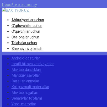
Перейти к контенту
Abituriyentlar uchun
O‘qituvchilar uchun
O‘quvchilar uchun
Ota-onalar uchun
Talabalar uchun
Shaxsiy rivojlanish
Android dasturlar
Ibratli hikoya va rivoyatlar
Maktab darsliklari
Mantiqiy savollar
Dars ishlanmalar
Ko‘rgazmali materiallar
Maktab hujjatlari
Senariylar to‘plami
Yangi metodlar