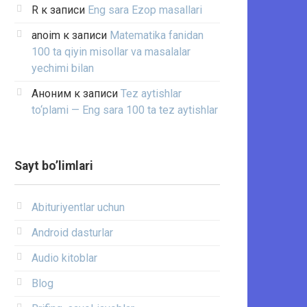
R
к записи
Eng sara Ezop masallari
anoim
к записи
Matematika fanidan
100 ta qiyin misollar va masalalar
yechimi bilan
Аноним
к записи
Tez aytishlar
to‘plami — Eng sara 100 ta tez aytishlar
Sayt bo’limlari
Abituriyentlar uchun
Android dasturlar
Audio kitoblar
Blog