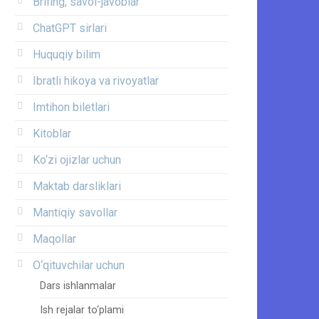
Brifing, savol-javoblar
ChatGPT sirlari
Huquqiy bilim
Ibratli hikoya va rivoyatlar
Imtihon biletlari
Kitoblar
Ko‘zi ojizlar uchun
Maktab darsliklari
Mantiqiy savollar
Maqollar
O‘qituvchilar uchun
Dars ishlanmalar
Ish rejalar to‘plami