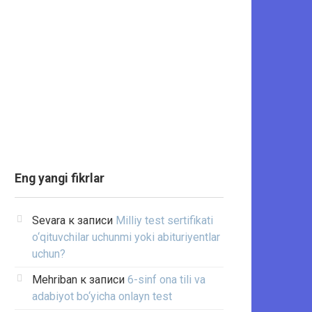
Eng yangi fikrlar
Sevara
к записи
Milliy test sertifikati
o‘qituvchilar uchunmi yoki abituriyentlar
uchun?
Mehriban
к записи
6-sinf ona tili va
adabiyot bo‘yicha onlayn test