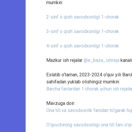
mumkin:
2-sinf o qish savodxonligi 1-chorak
3-sinf o qish savodxonligi 1-chorak
4-sinf o qish savodxonligi 1-chorak
Mazkur ish rejalar
@e_baza_ishreja
kanali
Eslatib o‘taman, 2023-2024 o‘quv yili Barc
sahifadan yuklab olishingiz mumkin:
Barcha fanlardan 1 chorak uchun ish rejal
Mavzuga doir:
Ona tili va savodxonlik fanidan to‘garak huj
O‘quvchining savodxonligi ona tili fani o‘q