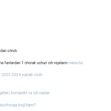
dan olindi.
ha fanlardan 1 chorak uchun ish rejalarni
mana bu
ar 2023-2024 yuklab olish
jatlari, konspekt va ish rejalar
ituvchisiga bog‘liqmi?