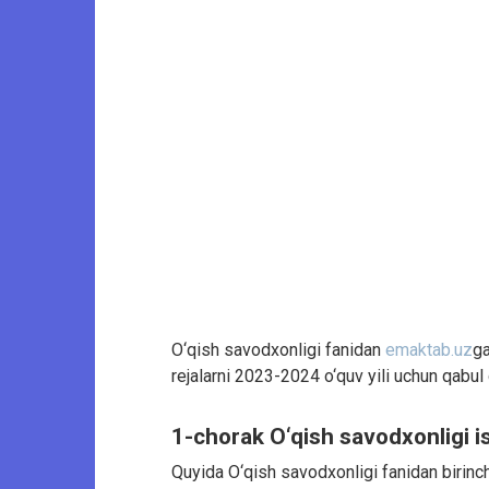
O‘qish savodxonligi fanidan
emaktab.uz
ga
rejalarni 2023-2024 o‘quv yili uchun qabul 
1-chorak O‘qish savodxonligi is
Quyida O‘qish savodxonligi fanidan birinchi