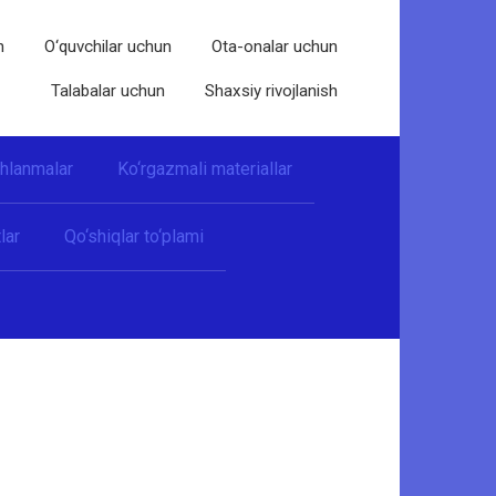
n
O‘quvchilar uchun
Ota-onalar uchun
Talabalar uchun
Shaxsiy rivojlanish
shlanmalar
Ko‘rgazmali materiallar
lar
Qo‘shiqlar to‘plami