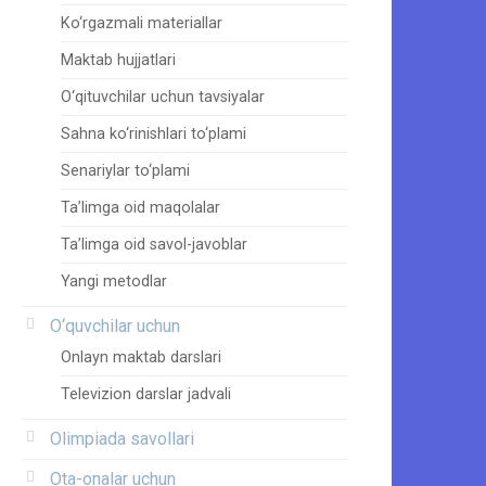
Ko‘rgazmali materiallar
Maktab hujjatlari
O‘qituvchilar uchun tavsiyalar
Sahna ko‘rinishlari to‘plami
Senariylar to‘plami
Ta’limga oid maqolalar
Ta’limga oid savol-javoblar
Yangi metodlar
O‘quvchilar uchun
Onlayn maktab darslari
Televizion darslar jadvali
Olimpiada savollari
Ota-onalar uchun