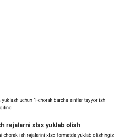
 yuklash uchun 1-chorak barcha sinflar tayyor ish
qiling.
h rejalarni xlsx yuklab olish
 chorak ish rejalarini xlsx formatda yuklab olishingiz