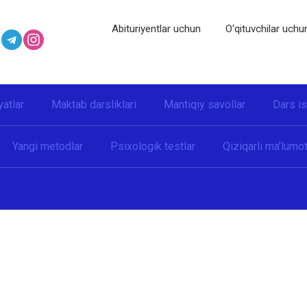
Abituriyentlar uchun
O‘qituvchilar uchu
yatlar
Maktab darsliklari
Mantiqiy savollar
Dars i
Yangi metodlar
Psixologik testlar
Qiziqarli ma’lumot