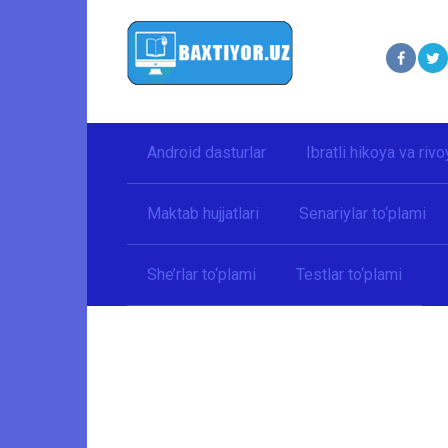
Перейти
к
контенту
Android dasturlar
Ibratli hikoya va rivo
Maktab hujjatlari
Senariylar to‘plami
She’rlar to‘plami
Testlar to‘plami