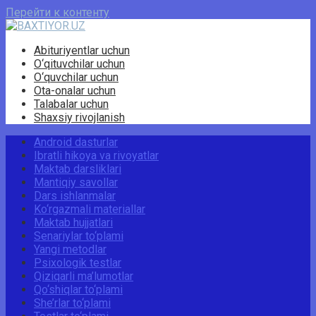
Перейти к контенту
Abituriyentlar uchun
O‘qituvchilar uchun
O‘quvchilar uchun
Ota-onalar uchun
Talabalar uchun
Shaxsiy rivojlanish
Android dasturlar
Ibratli hikoya va rivoyatlar
Maktab darsliklari
Mantiqiy savollar
Dars ishlanmalar
Ko‘rgazmali materiallar
Maktab hujjatlari
Senariylar to‘plami
Yangi metodlar
Psixologik testlar
Qiziqarli ma’lumotlar
Qo‘shiqlar to‘plami
She’rlar to‘plami