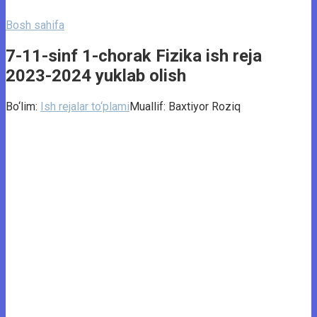
Bosh sahifa
7-11-sinf 1-chorak Fizika ish reja
2023-2024 yuklab olish
Bo‘lim:
Ish rejalar to‘plami
Muallif:
Baxtiyor Roziq