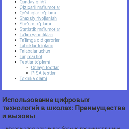
Qanday qilib?
Qiziqarli ma’lumotlar
Qo‘shiqlar to‘plami
Shaxsiy rivojlanish
She’rlar to‘plami
Statistik ma’lumotlar
Ta’lim yangiliklari
Ta’limga oid qarorlar
Tabriklar to'plami
Talabalar uchun
Tarjimai hol
Testlar to‘plami
Onlayn testlar
PISA testlar
Texnika olami
Использование цифровых
технологий в школах: Преимущества
и вызовы
Цифровые технологии все больше проникают в нашу