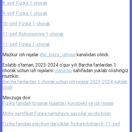
8-sinf Fizika 1-chorak
9-sinf Fizika 1-chorak
10-sinf Fizika 1-chorak
11-sinf Astronomiya 1-chorak
11-sinf Fizika 1-chorak
Mazkur ish rejalar
@e_baza_ishreja
kanalidan olindi.
Eslatib o‘taman, 2023-2024 o‘quv yili Barcha fanlardan 1
chorak uchun ish rejalarni
mana bu
sahifadan yuklab olishingiz
mumkin:
Barcha fanlardan 1 chorak uchun ish rejalar 2023-2024 yuklab
olish
Mavzuga doir:
Fizika fanidan to‘garak hujjatlari, konspekt va ish rejalar
Milliy sertifikat Fizika namunaviy savollar javobi bilan
Fizika fanidan electron darsliklar, fizika kitoblari 6-11-sinf