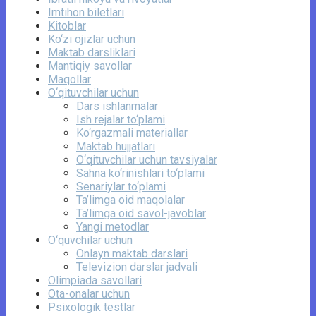
Imtihon biletlari
Kitoblar
Ko‘zi ojizlar uchun
Maktab darsliklari
Mantiqiy savollar
Maqollar
O‘qituvchilar uchun
Dars ishlanmalar
Ish rejalar to‘plami
Ko‘rgazmali materiallar
Maktab hujjatlari
O‘qituvchilar uchun tavsiyalar
Sahna ko‘rinishlari to‘plami
Senariylar to‘plami
Ta’limga oid maqolalar
Ta’limga oid savol-javoblar
Yangi metodlar
O‘quvchilar uchun
Onlayn maktab darslari
Televizion darslar jadvali
Olimpiada savollari
Ota-onalar uchun
Psixologik testlar