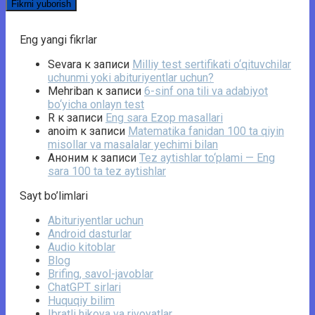
Eng yangi fikrlar
Sevara
к записи
Milliy test sertifikati o‘qituvchilar
uchunmi yoki abituriyentlar uchun?
Mehriban
к записи
6-sinf ona tili va adabiyot
bo‘yicha onlayn test
R
к записи
Eng sara Ezop masallari
anoim
к записи
Matematika fanidan 100 ta qiyin
misollar va masalalar yechimi bilan
Аноним
к записи
Tez aytishlar to‘plami — Eng
sara 100 ta tez aytishlar
Sayt bo’limlari
Abituriyentlar uchun
Android dasturlar
Audio kitoblar
Blog
Brifing, savol-javoblar
ChatGPT sirlari
Huquqiy bilim
Ibratli hikoya va rivoyatlar