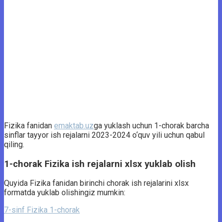
Fizika fanidan
emaktab.uz
ga yuklash uchun 1-chorak barcha
sinflar tayyor ish rejalarni 2023-2024 o‘quv yili uchun qabul
qiling.
1-chorak Fizika ish rejalarni xlsx yuklab olish
Quyida Fizika fanidan birinchi chorak ish rejalarini xlsx
formatda yuklab olishingiz mumkin:
7-sinf Fizika 1-chorak