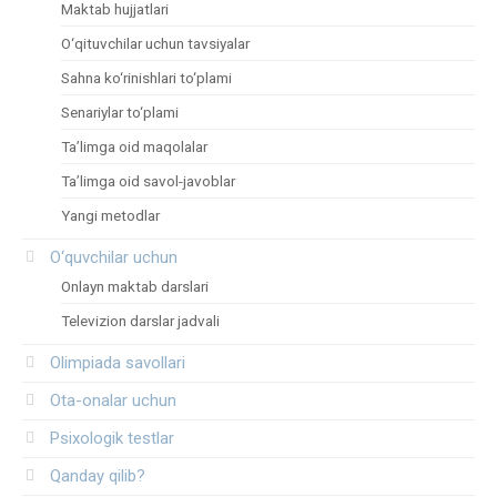
Maktab hujjatlari
O‘qituvchilar uchun tavsiyalar
Sahna ko‘rinishlari to‘plami
Senariylar to‘plami
Ta’limga oid maqolalar
Ta’limga oid savol-javoblar
Yangi metodlar
O‘quvchilar uchun
Onlayn maktab darslari
Televizion darslar jadvali
Olimpiada savollari
Ota-onalar uchun
Psixologik testlar
Qanday qilib?