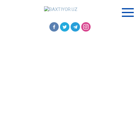
Перейти
к
контенту