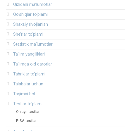
Qiziqarli ma’lumotlar
Qo‘shiqlar to‘plami
Shaxsiy rivojlanish
She’rlar to‘plami
Statistik ma’lumotlar
Ta’lim yangiliklari
Ta’limga oid qarorlar
Tabriklar to'plami
Talabalar uchun
Tarjimai hol
Testlar to‘plami
Onlayn testlar
PISA testlar