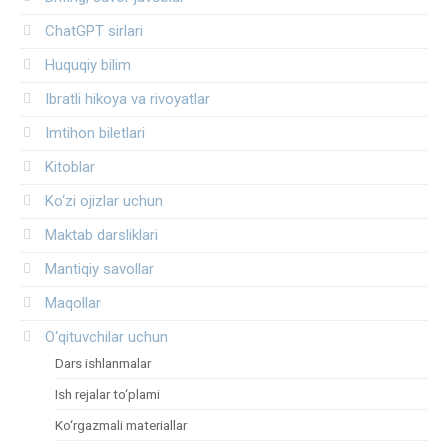
ChatGPT sirlari
Huquqiy bilim
Ibratli hikoya va rivoyatlar
Imtihon biletlari
Kitoblar
Ko‘zi ojizlar uchun
Maktab darsliklari
Mantiqiy savollar
Maqollar
O‘qituvchilar uchun
Dars ishlanmalar
Ish rejalar to‘plami
Ko‘rgazmali materiallar