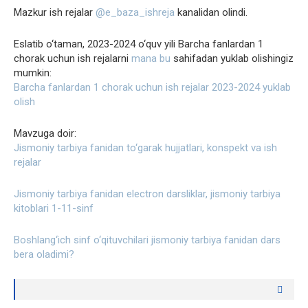
Mazkur ish rejalar
@e_baza_ishreja
kanalidan olindi.
Eslatib o‘taman, 2023-2024 o‘quv yili Barcha fanlardan 1
chorak uchun ish rejalarni
mana bu
sahifadan yuklab olishingiz
mumkin:
Barcha fanlardan 1 chorak uchun ish rejalar 2023-2024 yuklab
olish
Mavzuga doir:
Jismoniy tarbiya fanidan to‘garak hujjatlari, konspekt va ish
rejalar
Jismoniy tarbiya fanidan electron darsliklar, jismoniy tarbiya
kitoblari 1-11-sinf
Boshlang‘ich sinf o‘qituvchilari jismoniy tarbiya fanidan dars
bera oladimi?