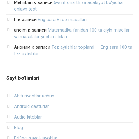
Mehriban
к записи
6-sinf ona tili va adabiyot bo‘yicha
onlayn test
R
к записи
Eng sara Ezop masallari
anoim
к записи
Matematika fanidan 100 ta qiyin misollar
va masalalar yechimi bilan
Аноним
к записи
Tez aytishlar to‘plami — Eng sara 100 ta
tez aytishlar
Sayt bo’limlari
Abituriyentlar uchun
Android dasturlar
Audio kitoblar
Blog
Brifing, savol-javoblar