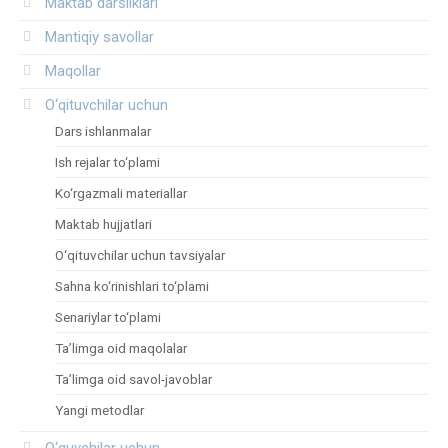
Maktab darsliklari
Mantiqiy savollar
Maqollar
O‘qituvchilar uchun
Dars ishlanmalar
Ish rejalar to‘plami
Ko‘rgazmali materiallar
Maktab hujjatlari
O‘qituvchilar uchun tavsiyalar
Sahna ko‘rinishlari to‘plami
Senariylar to‘plami
Ta’limga oid maqolalar
Ta’limga oid savol-javoblar
Yangi metodlar
O‘quvchilar uchun