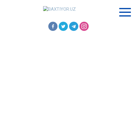
Перейти
к
контенту