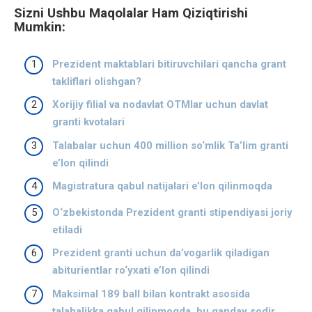
Sizni Ushbu Maqolalar Ham Qiziqtirishi
Mumkin:
Prezident maktablari bitiruvchilari qancha grant
takliflari olishgan?
Xorijiy filial va nodavlat OTMlar uchun davlat
granti kvotalari
Talabalar uchun 400 million so‘mlik Ta’lim granti
e’lon qilindi
Magistratura qabul natijalari e’lon qilinmoqda
O‘zbekistonda Prezident granti stipendiyasi joriy
etiladi
Prezident granti uchun da’vogarlik qiladigan
abiturientlar ro‘yxati e’lon qilindi
Maksimal 189 ball bilan kontrakt asosida
talabalikka qabul qilinmoqda, bu qanday sodir