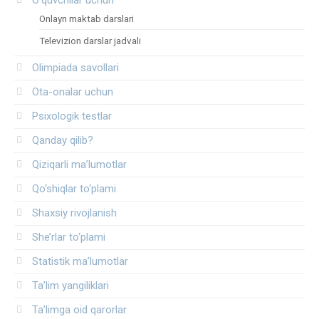
Onlayn maktab darslari
Televizion darslar jadvali
Olimpiada savollari
Ota-onalar uchun
Psixologik testlar
Qanday qilib?
Qiziqarli ma’lumotlar
Qo‘shiqlar to‘plami
Shaxsiy rivojlanish
She’rlar to‘plami
Statistik ma’lumotlar
Ta’lim yangiliklari
Ta’limga oid qarorlar