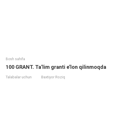
Bosh sahifa
100 GRANT. Ta’lim granti e’lon qilinmoqda
Talabalar uchun
Baxtiyor Roziq