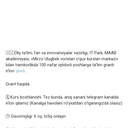
🇺🇿Oliy taʼlim, fan va innovatsiyalar vazirligi, IT Park, MAAB
akademiyasi, «Mirzo Ulugbek vorislari o’quv kurslari markazi»
bilan hamkorlikda 100 nafar iqtidorli yoshlarga ta’lim granti
e’lon
qiladi
.
Grant haqida:
🗓 Kurs boshlanishi: Tez kunda, aniq sanani telegram kanalda
e’lon qilamiz (Kanalga havolani ro’yxatdan o’tganingizda olasiz)
🕒 Davomiyligi: 6 oy, to‘liq onlayn