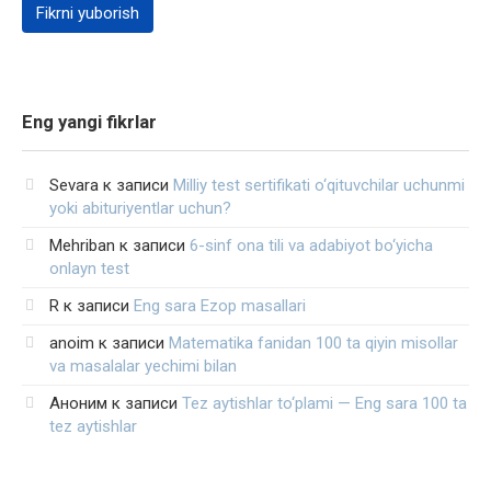
Eng yangi fikrlar
Sevara
к записи
Milliy test sertifikati o‘qituvchilar uchunmi
yoki abituriyentlar uchun?
Mehriban
к записи
6-sinf ona tili va adabiyot bo‘yicha
onlayn test
R
к записи
Eng sara Ezop masallari
anoim
к записи
Matematika fanidan 100 ta qiyin misollar
va masalalar yechimi bilan
Аноним
к записи
Tez aytishlar to‘plami — Eng sara 100 ta
tez aytishlar