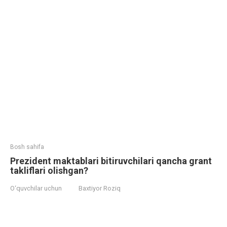
Bosh sahifa
Prezident maktablari bitiruvchilari qancha grant
takliflari olishgan?
O‘quvchilar uchun
Baxtiyor Roziq