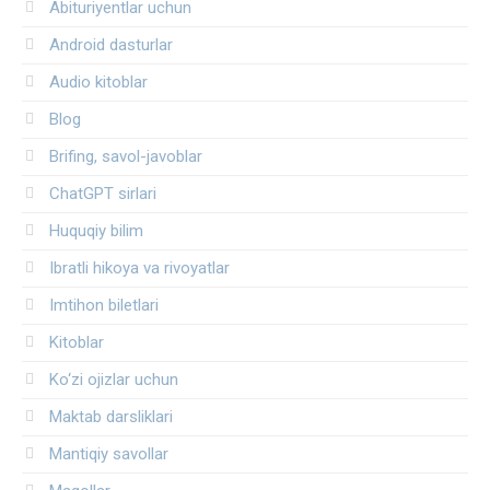
Abituriyentlar uchun
Android dasturlar
Audio kitoblar
Blog
Brifing, savol-javoblar
ChatGPT sirlari
Huquqiy bilim
Ibratli hikoya va rivoyatlar
Imtihon biletlari
Kitoblar
Ko‘zi ojizlar uchun
Maktab darsliklari
Mantiqiy savollar