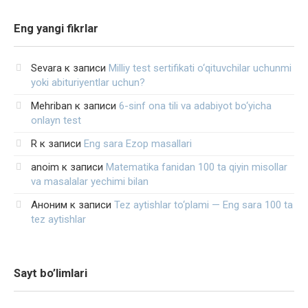
Eng yangi fikrlar
Sevara
к записи
Milliy test sertifikati o‘qituvchilar uchunmi
yoki abituriyentlar uchun?
Mehriban
к записи
6-sinf ona tili va adabiyot bo‘yicha
onlayn test
R
к записи
Eng sara Ezop masallari
anoim
к записи
Matematika fanidan 100 ta qiyin misollar
va masalalar yechimi bilan
Аноним
к записи
Tez aytishlar to‘plami — Eng sara 100 ta
tez aytishlar
Sayt bo’limlari