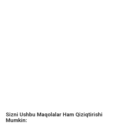
Sizni Ushbu Maqolalar Ham Qiziqtirishi
Mumkin: