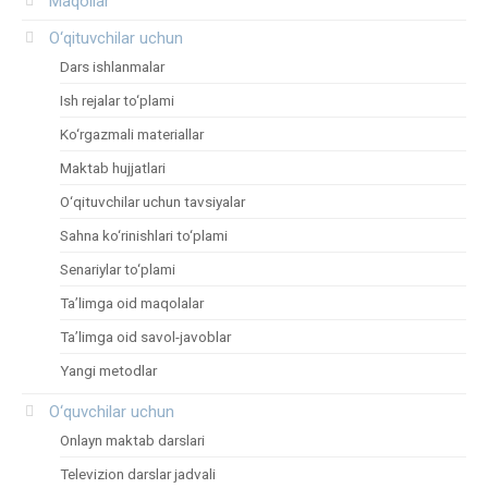
Maqollar
O‘qituvchilar uchun
Dars ishlanmalar
Ish rejalar to‘plami
Ko‘rgazmali materiallar
Maktab hujjatlari
O‘qituvchilar uchun tavsiyalar
Sahna ko‘rinishlari to‘plami
Senariylar to‘plami
Ta’limga oid maqolalar
Ta’limga oid savol-javoblar
Yangi metodlar
O‘quvchilar uchun
Onlayn maktab darslari
Televizion darslar jadvali