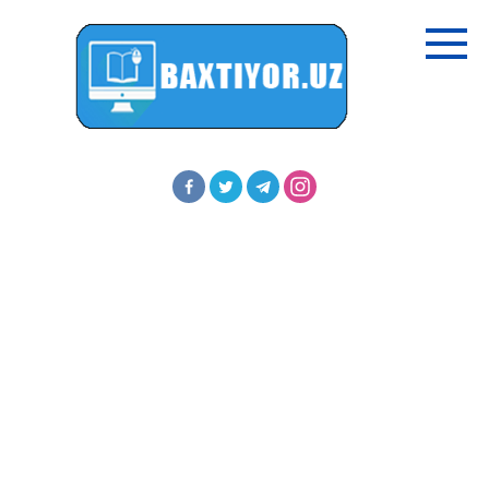
Перейти
к
контенту