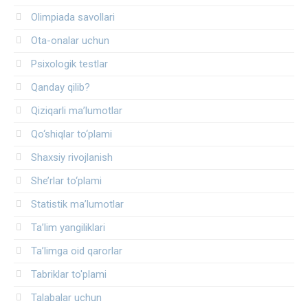
Olimpiada savollari
Ota-onalar uchun
Psixologik testlar
Qanday qilib?
Qiziqarli ma’lumotlar
Qo‘shiqlar to‘plami
Shaxsiy rivojlanish
She’rlar to‘plami
Statistik ma’lumotlar
Ta’lim yangiliklari
Ta’limga oid qarorlar
Tabriklar to'plami
Talabalar uchun