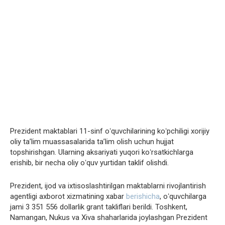
Prezident maktablari 11-sinf oʻquvchilarining koʻpchiligi xorijiy
oliy taʼlim muassasalarida taʼlim olish uchun hujjat
topshirishgan. Ularning aksariyati yuqori koʻrsatkichlarga
erishib, bir necha oliy oʻquv yurtidan taklif olishdi.
Prezident, ijod va ixtisoslashtirilgan maktablarni rivojlantirish
agentligi axborot xizmatining xabar
berishicha
, oʻquvchilarga
jami 3 351 556 dollarlik grant takliflari berildi. Toshkent,
Namangan, Nukus va Xiva shaharlarida joylashgan Prezident