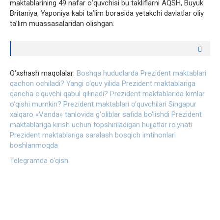
maktablarining 49 nafar oʻquvchisi bu takliflarni AQSH, Buyuk
Britaniya, Yaponiya kabi taʼlim borasida yetakchi davlatlar oliy
taʼlim muassasalaridan olishgan.
O‘xshash maqolalar:
Boshqa hududlarda Prezident maktablari
qachon ochiladi?
Yangi o‘quv yilida Prezident maktablariga
qancha o‘quvchi qabul qilinadi?
Prezident maktablarida kimlar
o‘qishi mumkin?
Prezident maktablari o‘quvchilari Singapur
xalqaro «Vanda» tanlovida g‘oliblar safida bo‘lishdi
Prezident
maktablariga kirish uchun topshiriladigan hujjatlar ro‘yhati
Prezident maktablariga saralash bosqich imtihonlari
boshlanmoqda
Telegramda o‘qish