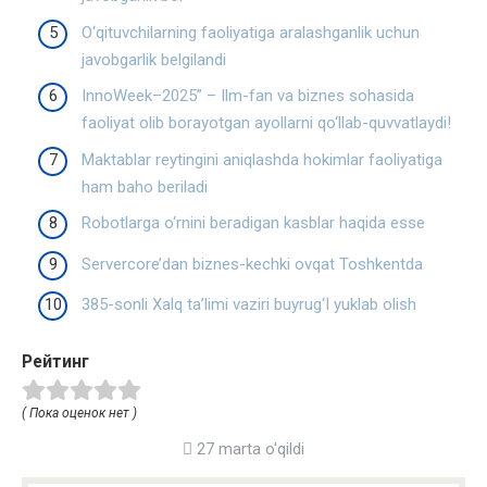
O‘qituvchilarning faoliyatiga aralashganlik uchun
javobgarlik belgilandi
InnoWeek–2025” – Ilm-fan va biznes sohasida
faoliyat olib borayotgan ayollarni qo‘llab-quvvatlaydi!
Maktablar reytingini aniqlashda hokimlar faoliyatiga
ham baho beriladi
Robotlarga o‘rnini beradigan kasblar haqida esse
Servercore’dan biznes-kechki ovqat Toshkentda
385-sonli Xalq ta’limi vaziri buyrug‘I yuklab olish
Рейтинг
( Пока оценок нет )
27 marta o'qildi