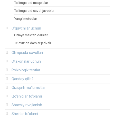
Ta’limga oid maqolalar
Ta’limga oid savol-javoblar
Yangi metodlar
O‘quvchilar uchun
Onlayn maktab darslari
Televizion darslar jadvali
Olimpiada savollari
Ota-onalar uchun
Psixologik testlar
Qanday qilib?
Qiziqarli ma’lumotlar
Qo‘shiqlar to‘plami
Shaxsiy rivojlanish
She’rlar to‘plami