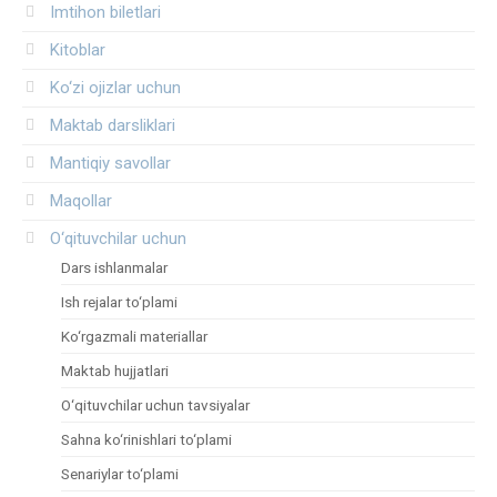
Imtihon biletlari
Kitoblar
Ko‘zi ojizlar uchun
Maktab darsliklari
Mantiqiy savollar
Maqollar
O‘qituvchilar uchun
Dars ishlanmalar
Ish rejalar to‘plami
Ko‘rgazmali materiallar
Maktab hujjatlari
O‘qituvchilar uchun tavsiyalar
Sahna ko‘rinishlari to‘plami
Senariylar to‘plami