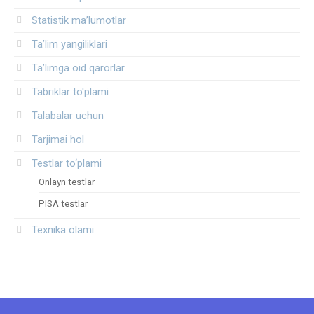
Statistik ma’lumotlar
Ta’lim yangiliklari
Ta’limga oid qarorlar
Tabriklar to'plami
Talabalar uchun
Tarjimai hol
Testlar to‘plami
Onlayn testlar
PISA testlar
Texnika olami