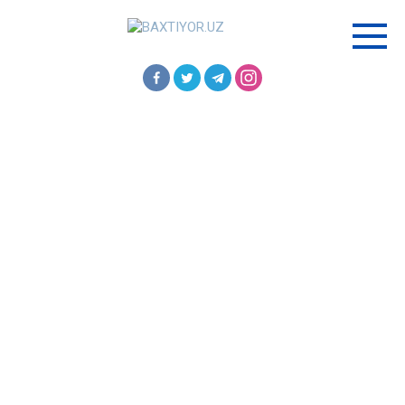
Перейти
к
контенту