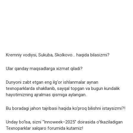
Kremniy vodiysi, Sukuba, Skolkovo… haqida bilasizmi?
Ular qanday maqsadlarga xizmat qiladi?
Dunyoni zabt etgan eng ilg‘or ishlanmalar aynan
texnoparklarda shakllanib, sayqal topgan va bugun kundalik
hayotimizning ajralmas qismiga aylangan.
Bu boradagi jahon tajribasi haqida ko‘proq bilishni istaysizmi?!
Unday bo‘lsa, sizni “Innoweek–2025” doirasida o‘tkaziladigan
Texnoparklar xalqaro forumida kutamiz!