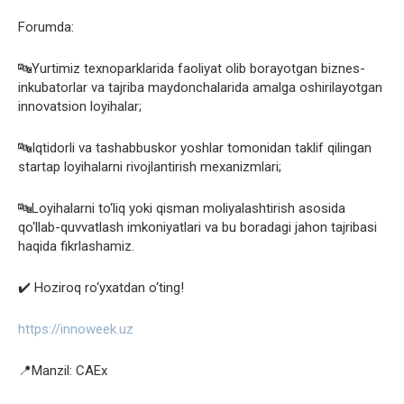
Forumda:
🔤Yurtimiz texnoparklarida faoliyat olib borayotgan biznes-
inkubatorlar va tajriba maydonchalarida amalga oshirilayotgan
innovatsion loyihalar;
🔤Iqtidorli va tashabbuskor yoshlar tomonidan taklif qilingan
startap loyihalarni rivojlantirish mexanizmlari;
🔤Loyihalarni to‘liq yoki qisman moliyalashtirish asosida
qo‘llab-quvvatlash imkoniyatlari va bu boradagi jahon tajribasi
haqida fikrlashamiz.
✔️ Hoziroq ro‘yxatdan o‘ting!
https://innoweek.uz
📍Manzil: CAEx