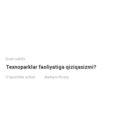
Bosh sahifa
Texnoparklar faoliyatiga qiziqasizmi?
O‘quvchilar uchun
Baxtiyor Roziq