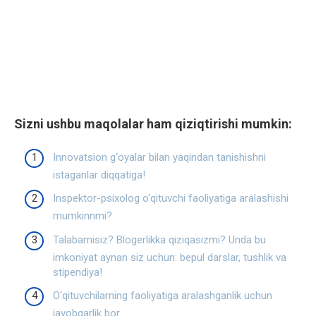
Sizni ushbu maqolalar ham qiziqtirishi mumkin:
Innovatsion g‘oyalar bilan yaqindan tanishishni
istaganlar diqqatiga!
Inspektor-psixolog o‘qituvchi faoliyatiga aralashishi
mumkinnmi?
Talabamisiz? Blogerlikka qiziqasizmi? Unda bu
imkoniyat aynan siz uchun: bepul darslar, tushlik va
stipendiya!
O‘qituvchilarning faoliyatiga aralashganlik uchun
javobgarlik bor