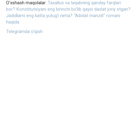
O‘xshash maqolalar:
Taxallus va laqabning qanday farqlari
bor?
Konstitutsiyani eng birinchi bo‘lib qaysi davlat joriy etgan?
Jadidlarni eng katta yutug‘i nima?
“Adolat manzili” romani
haqida
Telegramda o‘qish