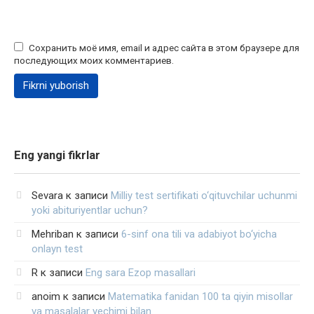
Сохранить моё имя, email и адрес сайта в этом браузере для
последующих моих комментариев.
Eng yangi fikrlar
Sevara
к записи
Milliy test sertifikati o‘qituvchilar uchunmi
yoki abituriyentlar uchun?
Mehriban
к записи
6-sinf ona tili va adabiyot bo‘yicha
onlayn test
R
к записи
Eng sara Ezop masallari
anoim
к записи
Matematika fanidan 100 ta qiyin misollar
va masalalar yechimi bilan