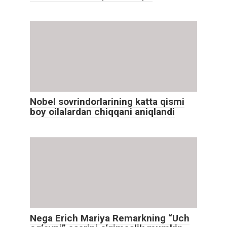
Nobel sovrindorlarining katta qismi
boy oilalardan chiqqani aniqlandi
Nega Erich Mariya Remarkning “Uch