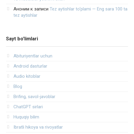
Аноним
к записи
Tez aytishlar to‘plami — Eng sara 100 ta
tez aytishlar
Sayt bo’limlari
Abituriyentlar uchun
Android dasturlar
Audio kitoblar
Blog
Brifing, savol-javoblar
ChatGPT sirlari
Huquqiy bilim
Ibratli hikoya va rivoyatlar