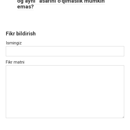
og‘ayni” asarini o‘qimaslik mumkin
emas?
Fikr bildirish
Ismingiz
Fikr matni