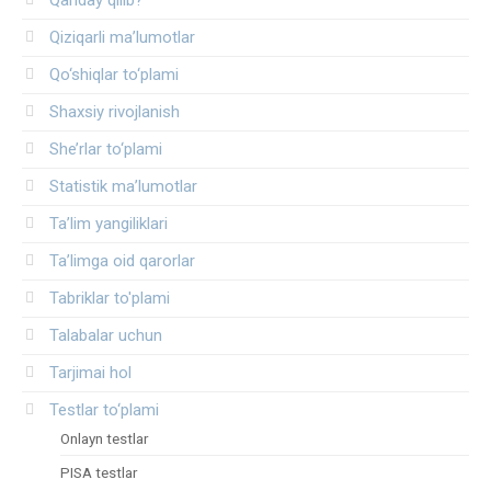
Qiziqarli ma’lumotlar
Qo‘shiqlar to‘plami
Shaxsiy rivojlanish
She’rlar to‘plami
Statistik ma’lumotlar
Ta’lim yangiliklari
Ta’limga oid qarorlar
Tabriklar to'plami
Talabalar uchun
Tarjimai hol
Testlar to‘plami
Onlayn testlar
PISA testlar