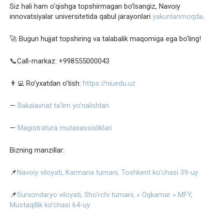
Siz hali ham o’qishga topshirmagan bo’lsangiz, Navoiy
innovatsiyalar universitetida qabul jarayonlari
yakunlanmoqda
.
🚀 Bugun hujjat topshiring va talabalik maqomiga ega bo‘ling!
📞Call-markaz: +998555000043
👨‍💻 Ro’yxatdan o’tish:
https://niuedu.uz
—
Bakalavriat ta’lim yo’nalishlari
—
Magistratura mutaxassisliklari
Bizning manzillar:
📌
Navoiy viloyati, Karmana tumani, Toshkent ko’chasi 39-uy
📌
Surxondaryo viloyati, Sho’rchi tumani, » Oqkamar » MFY,
Mustaqillik ko’chasi 64-uy