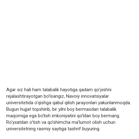
Agar siz hali ham talabalik hayotiga qadam qo’yishni
rejalashtirayotgan bo’lsangiz, Navoiy innovatsiyalar
universitetida o’qishga qabul qilish jarayonlari yakunlanmoqda.
Bugun hujjat topshirib, bir yilni boy bermasdan talabalik
maqomiga ega bo’lish imkoniyatini qo’ldan boy bermang.
Ro’yxatdan o’tish va qo’shimcha ma’lumot olish uchun
universitetning rasmiy saytiga tashrif buyuring.