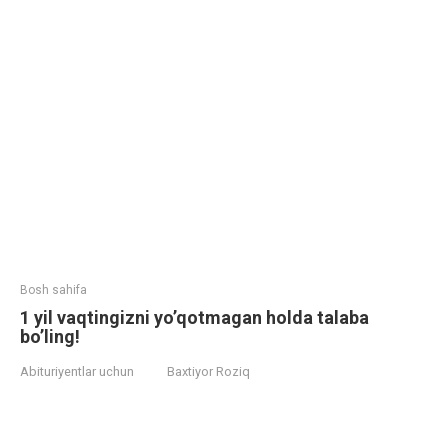
Bosh sahifa
1 yil vaqtingizni yo’qotmagan holda talaba
bo’ling!
Abituriyentlar uchun
Baxtiyor Roziq