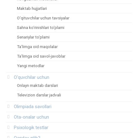
Maktab hujjatlari
O‘qituvchilar uchun tavsiyalar
Sahna ko‘rinishlari to‘plami
Senariylar to‘plami
Ta’limga oid maqolalar
Ta’limga oid savol-javoblar
Yangi metodlar
O‘quvchilar uchun
Onlayn maktab darslari
Televizion darslar jadvali
Olimpiada savollari
Ota-onalar uchun
Psixologik testlar
Qanday qilib?