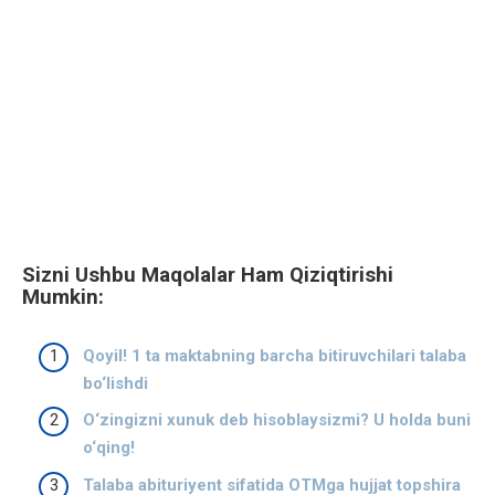
Sizni Ushbu Maqolalar Ham Qiziqtirishi
Mumkin:
Qoyil! 1 ta maktabning barcha bitiruvchilari talaba
bo‘lishdi
O‘zingizni xunuk deb hisoblaysizmi? U holda buni
o‘qing!
Talaba abituriyent sifatida OTMga hujjat topshira