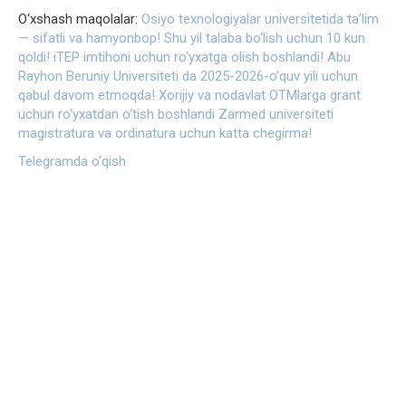
O‘xshash maqolalar:
Osiyo texnologiyalar universitetida ta’lim
— sifatli va hamyonbop!
Shu yil talaba bo‘lish uchun 10 kun
qoldi!
iTEP imtihoni uchun ro‘yxatga olish boshlandi!
Abu
Rayhon Beruniy Universiteti da 2025-2026-o’quv yili uchun
qabul davom etmoqda!
Xorijiy va nodavlat OTMlarga grant
uchun ro‘yxatdan o‘tish boshlandi
Zarmed universiteti
magistratura va ordinatura uchun katta chegirma!
Telegramda o‘qish