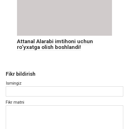
Attanal Alarabi imtihoni uchun
ro‘yxatga olish boshlandi!
Fikr bildirish
Ismingiz
Fikr matni