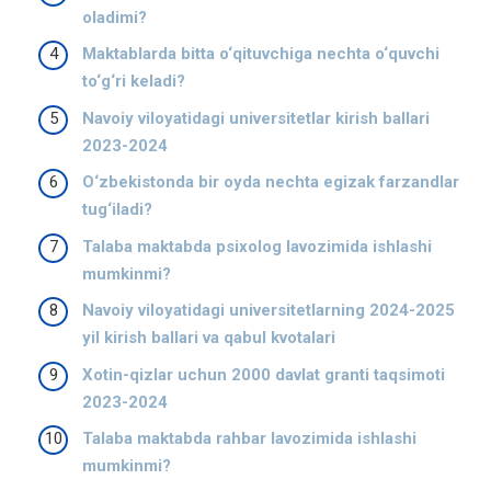
oladimi?
Maktablarda bitta o‘qituvchiga nechta o‘quvchi
to‘g‘ri keladi?
Navoiy viloyatidagi universitetlar kirish ballari
2023-2024
O‘zbekistonda bir oyda nechta egizak farzandlar
tug‘iladi?
Talaba maktabda psixolog lavozimida ishlashi
mumkinmi?
Navoiy viloyatidagi universitetlarning 2024-2025
yil kirish ballari va qabul kvotalari
Xotin-qizlar uchun 2000 davlat granti taqsimoti
2023-2024
Talaba maktabda rahbar lavozimida ishlashi
mumkinmi?