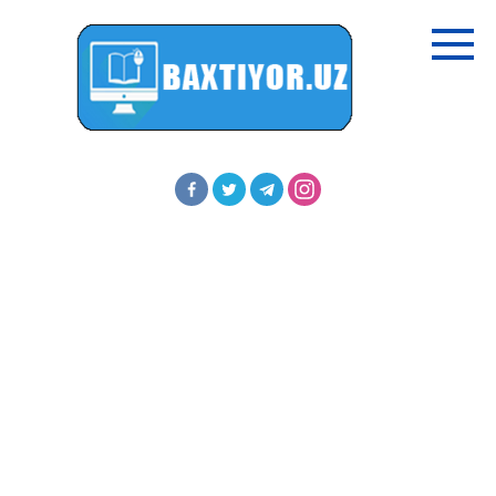
Перейти
к
контенту