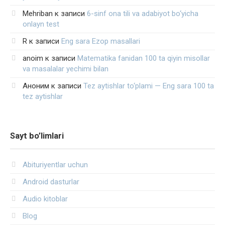
Mehriban
к записи
6-sinf ona tili va adabiyot bo‘yicha
onlayn test
R
к записи
Eng sara Ezop masallari
anoim
к записи
Matematika fanidan 100 ta qiyin misollar
va masalalar yechimi bilan
Аноним
к записи
Tez aytishlar to‘plami — Eng sara 100 ta
tez aytishlar
Sayt bo’limlari
Abituriyentlar uchun
Android dasturlar
Audio kitoblar
Blog