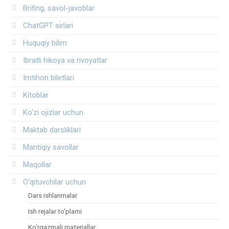
Brifing, savol-javoblar
ChatGPT sirlari
Huquqiy bilim
Ibratli hikoya va rivoyatlar
Imtihon biletlari
Kitoblar
Ko‘zi ojizlar uchun
Maktab darsliklari
Mantiqiy savollar
Maqollar
O‘qituvchilar uchun
Dars ishlanmalar
Ish rejalar to‘plami
Ko‘rgazmali materiallar