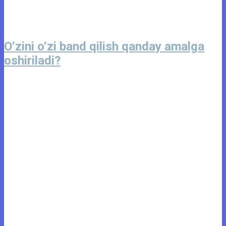
O‘zini o‘zi band qilish qanday amalga
oshiriladi?