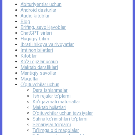
Abituriyentlar uchun
Android dasturlar
Audio kitoblar
Blog
Brifing, savol-javoblar
ChatGPT sirlari
Huquqiy bilim
Ibratli hikoya va rivoyatlar
Imtihon biletlari
Kitoblar
Ko‘zi ojizlar uchun
Maktab darsliklari
Mantiqiy savollar
Maqollar
O‘qituvchilar uchun
Dars ishlanmalar
Ish rejalar to‘plami
Ko‘rgazmali materiallar
Maktab hujjatlari
O‘qituvchilar uchun tavsiyalar
Sahna ko‘rinishlari to‘plami
Senariylar to‘plami
Ta’limga oid maqolalar