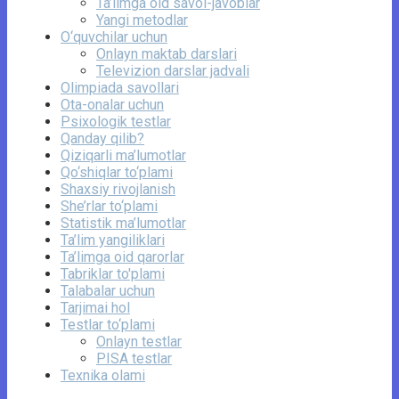
Ta’limga oid savol-javoblar
Yangi metodlar
O‘quvchilar uchun
Onlayn maktab darslari
Televizion darslar jadvali
Olimpiada savollari
Ota-onalar uchun
Psixologik testlar
Qanday qilib?
Qiziqarli ma’lumotlar
Qo‘shiqlar to‘plami
Shaxsiy rivojlanish
She’rlar to‘plami
Statistik ma’lumotlar
Ta’lim yangiliklari
Ta’limga oid qarorlar
Tabriklar to'plami
Talabalar uchun
Tarjimai hol
Testlar to‘plami
Onlayn testlar
PISA testlar
Texnika olami