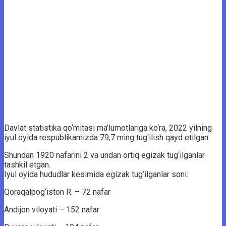
Davlat statistika qo‘mitasi ma’lumotlariga ko‘ra, 2022 yilning
iyul oyida respublikamizda 79,7 ming tug‘ilish qayd etilgan.
Shundan 1920 nafarini 2 va undan ortiq egizak tug‘ilganlar
tashkil etgan.
Iyul oyida hududlar kesimida egizak tug‘ilganlar soni:
Qoraqalpog‘iston R. – 72 nafar
Andijon viloyati – 152 nafar