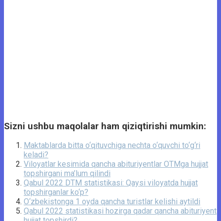
Sizni ushbu maqolalar ham qiziqtirishi mumkin:
Maktablarda bitta o‘qituvchiga nechta o‘quvchi to‘g‘ri
keladi?
Viloyatlar kesimida qancha abituriyentlar OTMga hujjat
topshirgani ma’lum qilindi
Qabul 2022 DTM statistikasi: Qaysi viloyatda hujjat
topshirganlar ko‘p?
O‘zbekistonga 1 oyda qancha turistlar kelishi aytildi
Qabul 2022 statistikasi hozirga qadar qancha abituriyent
hujjat topshirdi?