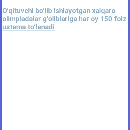
O‘qituvchi bo‘lib ishlayotgan xalqaro
olimpiadalar g‘oliblariga har oy 150 foiz
ustama to‘lanadi