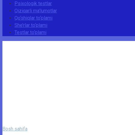
Psixologik testlar
Qiziqarli ma’lumotlar
Qo‘shiqlar to‘plami
She’rlar to‘plami
Testlar to‘plami
Bosh sahifa