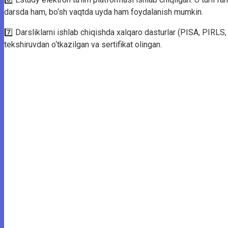
darsda ham, bo‘sh vaqtda uyda ham foydalanish mumkin.
7️⃣ Darsliklarni ishlab chiqishda xalqaro dasturlar (PISA, PIRLS
tekshiruvdan o‘tkazilgan va sertifikat olingan.