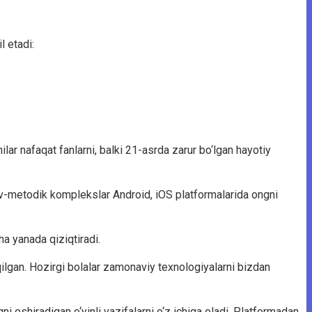
l etadi:
ilar nafaqat fanlarni, balki 21-asrda zarur bo‘lgan hayotiy
quv-metodik komplekslar Android, iOS platformalarida ongni
ha yanada qiziqtiradi.
iqilgan. Hozirgi bolalar zamonaviy texnologiyalarni bizdan
i oshiradigan o‘yinli vazifalarni o‘z ichiga oladi. Platformadan