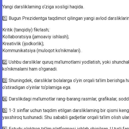
Yangi darsliklarning o‘ziga xosligi haqida.
1️⃣ Bugun Prezidentga taqdimot qilingan yangi avlod darsliklari
Kritik (tanqidiy) fikrlash;
Kollaboratsiya (jamoaviy ishlash);
Kreativlik (ijodkorlik);
Kommunikatsiya (muloqot ko‘nikmalari).
2️⃣ Ushbu darsliklar quruq ma’lumotlarni yodlatish, yoki shunchak
ko‘nikmalarni ham o‘rganadi.
3️⃣ Shuningdek, darsliklar bolalarga o‘yin orqali ta’lim berish
o‘stiradigan o‘yinlar to‘plamiga ega.
4️⃣ Darslikdagi ma’lumotlar rang-barang rasmlar, grafikalar, sodda
5️⃣ 1-3 sinflar uchun taqdim etilgan darsliklarning bir qismi ken
yaxshiroq tushunadi. Shu sababli gadjetlar orqali ta’lim olish ula
6️⃣ Estudy elektron ta’lim platformasi ishlab chiqilgan. U turli 