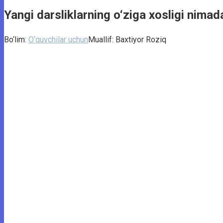
Yangi darsliklarning o‘ziga xosligi nimad
Bo‘lim:
O‘quvchilar uchun
Muallif:
Baxtiyor Roziq