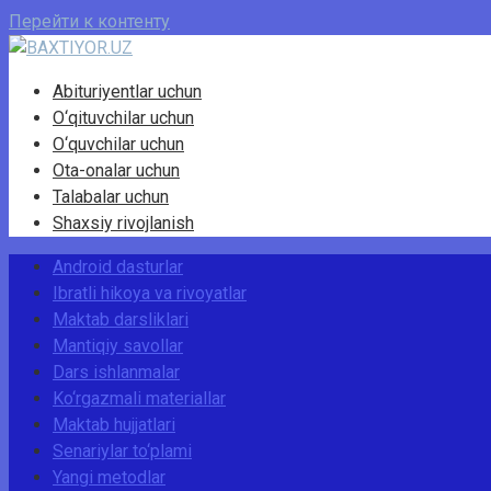
Перейти к контенту
Abituriyentlar uchun
O‘qituvchilar uchun
O‘quvchilar uchun
Ota-onalar uchun
Talabalar uchun
Shaxsiy rivojlanish
Android dasturlar
Ibratli hikoya va rivoyatlar
Maktab darsliklari
Mantiqiy savollar
Dars ishlanmalar
Ko‘rgazmali materiallar
Maktab hujjatlari
Senariylar to‘plami
Yangi metodlar