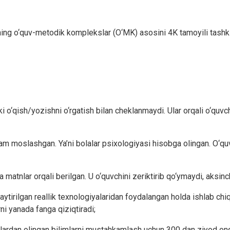
ning o‘quv-metodik komplekslar (O‘MK) asosini 4K tamoyili tashki
i o‘qish/yozishni o‘rgatish bilan cheklanmaydi. Ular orqali o‘quvch
ga ham moslashgan. Ya’ni bolalar psixologiyasi hisobga olingan. O‘
 matnlar orqali berilgan. U o‘quvchini zeriktirib qo‘ymaydi, aksinc
gaytirilgan reallik texnologiyalaridan foydalangan holda ishlab ch
rni yanada fanga qiziqtiradi;
fanlardan olingan bilimlarni mustahkamlash uchun 300 dan ziyod ongn