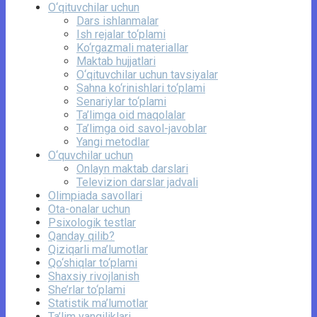
O‘qituvchilar uchun
Dars ishlanmalar
Ish rejalar to‘plami
Ko‘rgazmali materiallar
Maktab hujjatlari
O‘qituvchilar uchun tavsiyalar
Sahna ko‘rinishlari to‘plami
Senariylar to‘plami
Ta’limga oid maqolalar
Ta’limga oid savol-javoblar
Yangi metodlar
O‘quvchilar uchun
Onlayn maktab darslari
Televizion darslar jadvali
Olimpiada savollari
Ota-onalar uchun
Psixologik testlar
Qanday qilib?
Qiziqarli ma’lumotlar
Qo‘shiqlar to‘plami
Shaxsiy rivojlanish
She’rlar to‘plami
Statistik ma’lumotlar
Ta’lim yangiliklari