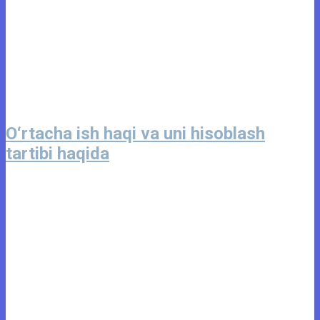
O‘rtacha ish haqi va uni hisoblash
tartibi haqida