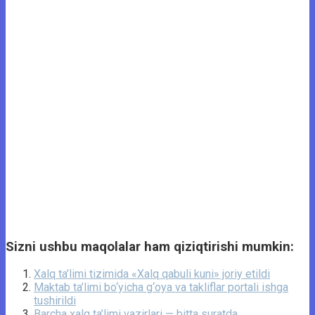
Sizni ushbu maqolalar ham qiziqtirishi mumkin:
Xalq ta’limi tizimida «Xalq qabuli kuni» joriy etildi
Maktab ta’limi bo‘yicha g‘oya va takliflar portali ishga
tushirildi
Barcha xalq ta’limi vazirlari — bitta suratda