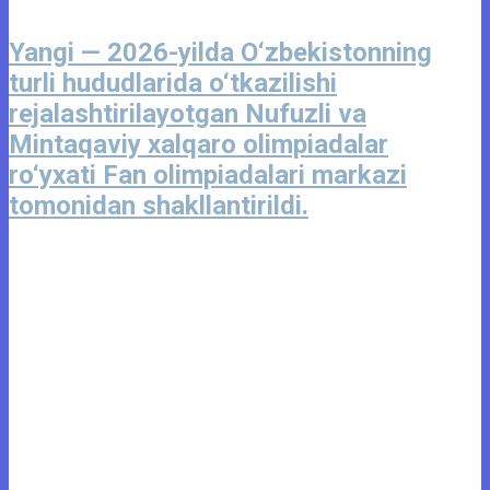
Yangi — 2026-yilda O‘zbekistonning
turli hududlarida o‘tkazilishi
rejalashtirilayotgan Nufuzli va
Mintaqaviy xalqaro olimpiadalar
ro‘yxati Fan olimpiadalari markazi
tomonidan shakllantirildi.