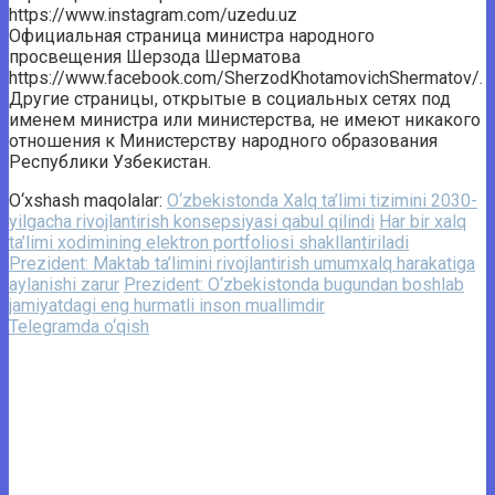
https://www.instagram.com/uzedu.uz
Официальная страница министра народного
просвещения Шерзода Шерматова
https://www.facebook.com/SherzodKhotamovichShermatov/.
Другие страницы, открытые в социальных сетях под
именем министра или министерства, не имеют никакого
отношения к Министерству народного образования
Республики Узбекистан.
O‘xshash maqolalar:
O‘zbekistonda Xalq ta’limi tizimini 2030-
yilgacha rivojlantirish konsepsiyasi qabul qilindi
Har bir xalq
ta’limi xodimining elektron portfoliosi shakllantiriladi
Prezident: Maktab ta’limini rivojlantirish umumxalq harakatiga
aylanishi zarur
Prezident: O‘zbekistonda bugundan boshlab
jamiyatdagi eng hurmatli inson muallimdir
Telegramda o‘qish