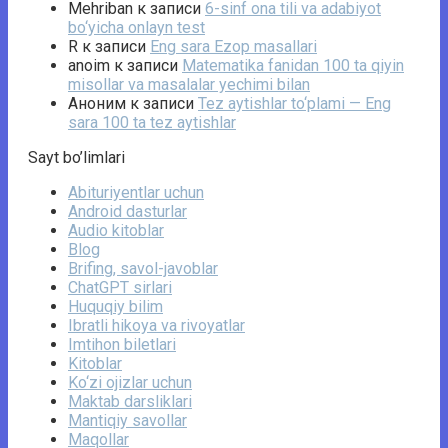
Mehriban
к записи
6-sinf ona tili va adabiyot
bo‘yicha onlayn test
R
к записи
Eng sara Ezop masallari
anoim
к записи
Matematika fanidan 100 ta qiyin
misollar va masalalar yechimi bilan
Аноним
к записи
Tez aytishlar to‘plami — Eng
sara 100 ta tez aytishlar
Sayt bo’limlari
Abituriyentlar uchun
Android dasturlar
Audio kitoblar
Blog
Brifing, savol-javoblar
ChatGPT sirlari
Huquqiy bilim
Ibratli hikoya va rivoyatlar
Imtihon biletlari
Kitoblar
Ko‘zi ojizlar uchun
Maktab darsliklari
Mantiqiy savollar
Maqollar