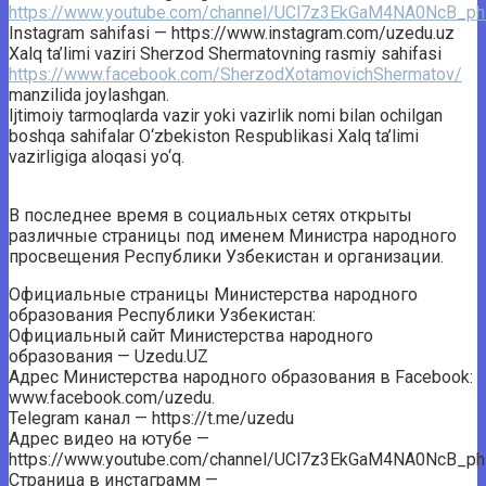
https://www.youtube.com/channel/UCl7z3EkGaM4NA0NcB_ph
Instagram sahifasi — https://www.instagram.com/uzedu.uz
Xalq ta’limi vaziri Sherzod Shermatovning rasmiy sahifasi
https://www.facebook.com/SherzodXotamovichShermatov/
manzilida joylashgan.
Ijtimoiy tarmoqlarda vazir yoki vazirlik nomi bilan ochilgan
boshqa sahifalar O‘zbekiston Respublikasi Xalq ta’limi
vazirligiga aloqasi yo‘q.
В последнее время в социальных сетях открыты
различные страницы под именем Министра народного
просвещения Республики Узбекистан и организации.
Официальные страницы Министерства народного
образования Республики Узбекистан:
Официальный сайт Министерства народного
образования — Uzedu.UZ
Адрес Министерства народного образования в Facebook:
www.facebook.com/uzedu.
Telegram канал — https://t.me/uzedu
Адрес видео на ютубе —
https://www.youtube.com/channel/UCl7z3EkGaM4NA0NcB_ph
Страница в инстаграмм —