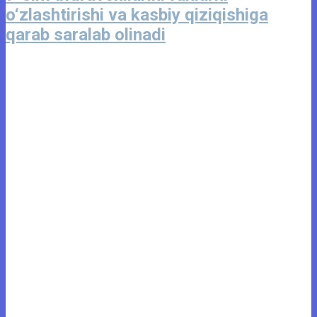
o‘zlashtirishi va kasbiy qiziqishiga
qarab saralab olinadi