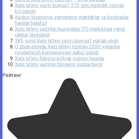
Xalq ta’limi vaziri buyrug‘I 372-son metodik xizmat
ko‘rsatish
Kasbiy litsenziya, zamonaviy maktablar va boshqalar
haqida batafsil
Xalq ta’limi vazirligi huzuridagi ITS markaziga yangi
rahbar tayinlandi
385-sonli Xalq ta’limi vaziri buyrug‘I yuklab olish
O‘zbekistonda Xalq ta’limi tizimini 2030-yilgacha
rivojlantirish konsepsiyasi qabul qilindi
Xalq ta’limi fidoyisi ko‘krak nishoni haqida
Xalq ta’limi vazirligi blogerni sudga berdi
Рейтинг