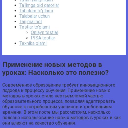
Ta’limga oid qarorlar
Tabriklar to'plami
Talabalar uchun
Tarjimai hol
Testlar to‘plami
Onlayn testlar
PISA testlar
Texnika olami
Применение новых методов в
уроках: Насколько это полезно?
Современное образование требует инновационного
подхода к процессу обучения. Применение новых
методов в уроках стало неотъемлемой частью
образовательного процесса, позволяя адаптировать
обучение к потребностям учеников и требованиям
времени. В этом посте мы рассмотрим, насколько
полезно использование новых методов в уроках и как
они влияют на качество обучения.