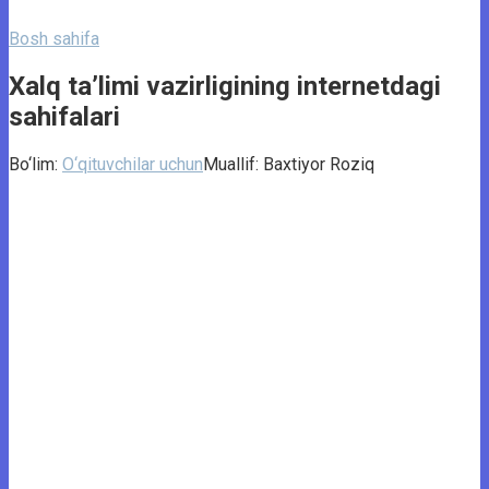
Bosh sahifa
Xalq ta’limi vazirligining internetdagi
sahifalari
Bo‘lim:
O‘qituvchilar uchun
Muallif:
Baxtiyor Roziq