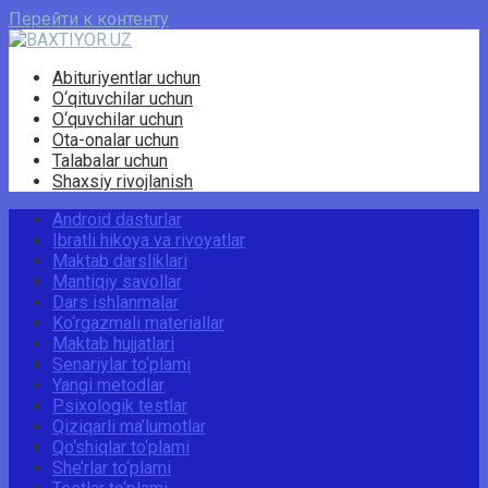
Перейти к контенту
Abituriyentlar uchun
O‘qituvchilar uchun
O‘quvchilar uchun
Ota-onalar uchun
Talabalar uchun
Shaxsiy rivojlanish
Android dasturlar
Ibratli hikoya va rivoyatlar
Maktab darsliklari
Mantiqiy savollar
Dars ishlanmalar
Ko‘rgazmali materiallar
Maktab hujjatlari
Senariylar to‘plami
Yangi metodlar
Psixologik testlar
Qiziqarli ma’lumotlar
Qo‘shiqlar to‘plami
She’rlar to‘plami