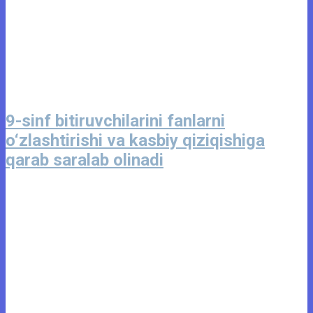
9-sinf bitiruvchilarini fanlarni
o‘zlashtirishi va kasbiy qiziqishiga
qarab saralab olinadi