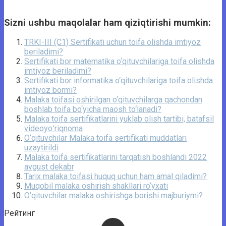
Sizni ushbu maqolalar ham qiziqtirishi mumkin:
TRKI-III (C1) Sertifikati uchun toifa olishda imtiyoz
beriladimi?
Sertifikati bor matematika o‘qituvchilariga toifa olishda
imtiyoz beriladimi?
Sertifikati bor informatika o‘qituvchilariga toifa olishda
imtiyoz bormi?
Malaka toifasi oshirilgan o‘qituvchilarga qachondan
boshlab toifa bo‘yicha maosh to‘lanadi?
Malaka toifa sertifikatlarini yuklab olish tartibi, batafsil
videoyoʻriqnoma
O‘qituvchilar Malaka toifa sertifikati muddatlari
uzaytirildi
Malaka toifa sertifikatlarini tarqatish boshlandi 2022
avgust dekabr
Tarix malaka toifasi huquq uchun ham amal qiladimi?
Muqobil malaka oshirish shakllari ro‘yxati
O‘qituvchilar malaka oshirishga borishi majburiymi?
Рейтинг