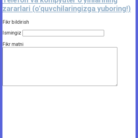
Telefon va kompyuter o‘yinlarining
zararlari (o‘quvchilaringizga yuboring!)
Fikr bildirish
Ismingiz
Fikr matni