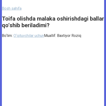
Bosh sahifa
Toifa olishda malaka oshirishdagi ballar
qo‘shib beriladimi?
Bo‘lim:
O‘qituvchilar uchun
Muallif:
Baxtiyor Roziq