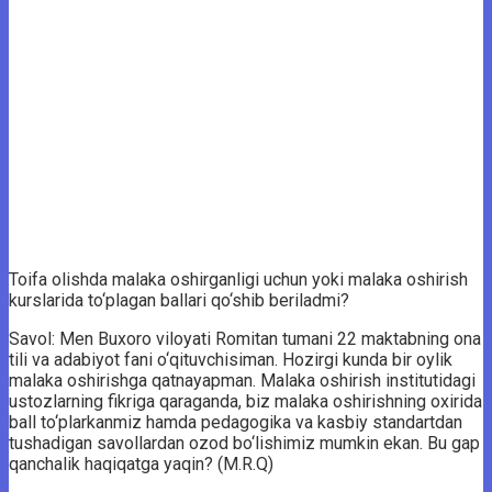
Toifa olishda malaka oshirganligi uchun yoki malaka oshirish
kurslarida to‘plagan ballari qo‘shib beriladmi?
Savol: Men Buxoro viloyati Romitan tumani 22 maktabning ona
tili va adabiyot fani o‘qituvchisiman. Hozirgi kunda bir oylik
malaka oshirishga qatnayapman. Malaka oshirish institutidagi
ustozlarning fikriga qaraganda, biz malaka oshirishning oxirida
ball to‘plarkanmiz hamda pedagogika va kasbiy standartdan
tushadigan savollardan ozod bo‘lishimiz mumkin ekan. Bu gap
qanchalik haqiqatga yaqin? (M.R.Q)