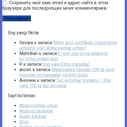
Сохранить моё имя, email и адрес сайта в этом
браузере для последующих моих комментариев.
Eng yangi fikrlar
Sevara
к записи
Milliy test sertifikati o‘qituvchilar
uchunmi yoki abituriyentlar uchun?
Mehriban
к записи
6-sinf ona tili va adabiyot
bo‘yicha onlayn test
R
к записи
Eng sara Ezop masallari
anoim
к записи
Matematika fanidan 100 ta qiyin
misollar va masalalar yechimi bilan
Аноним
к записи
Tez aytishlar to‘plami — Eng
sara 100 ta tez aytishlar
Sayt bo’limlari
Abituriyentlar uchun
Android dasturlar
Audio kitoblar
Blog