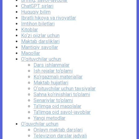
Brifing, savol-javoblar
ChatGPT sirlari
Huquqiy bilim
Ibratli hikoya va rivoyatlar
Imtihon biletlari
Kitoblar
Ko‘zi ojizlar uchun
Maktab darsliklari
Mantiqiy savollar
Maqollar
O‘qituvchilar uchun
Dars ishlanmalar
Ish rejalar to‘plami
Ko‘rgazmali materiallar
Maktab hujjatlari
O‘qituvchilar uchun tavsiyalar
Sahna ko‘rinishlari to‘plami
Senariylar to‘plami
Ta’limga oid maqolalar
Ta’limga oid savol-javoblar
Yangi metodlar
O‘quvchilar uchun
Onlayn maktab darslari
Televizion darslar jadvali