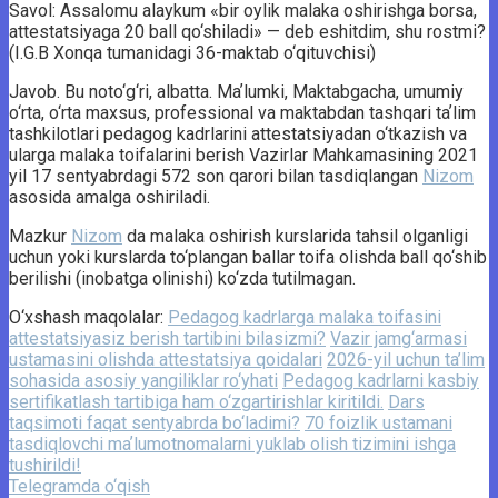
Savol: Assalomu alaykum «bir oylik malaka oshirishga borsa,
attestatsiyaga 20 ball qo‘shiladi» — deb eshitdim, shu rostmi?
(I.G.B Xonqa tumanidagi 36-maktab o‘qituvchisi)
Javob. Bu noto‘g‘ri, albatta. Maʼlumki, Maktabgacha, umumiy
o‘rta, o‘rta maxsus, professional va maktabdan tashqari taʼlim
tashkilotlari pedagog kadrlarini attestatsiyadan o‘tkazish va
ularga malaka toifalarini berish Vazirlar Mahkamasining 2021
yil 17 sentyabrdagi 572 son qarori bilan tasdiqlangan
Nizom
asosida amalga oshiriladi.
Mazkur
Nizom
da malaka oshirish kurslarida tahsil olganligi
uchun yoki kurslarda to‘plangan ballar toifa olishda ball qo‘shib
berilishi (inobatga olinishi) ko‘zda tutilmagan.
O‘xshash maqolalar:
Pedagog kadrlarga malaka toifasini
attestatsiyasiz berish tartibini bilasizmi?
Vazir jamg‘armasi
ustamasini olishda attestatsiya qoidalari
2026-yil uchun ta’lim
sohasida asosiy yangiliklar ro‘yhati
Pedagog kadrlarni kasbiy
sertifikatlash tartibiga ham o‘zgartirishlar kiritildi.
Dars
taqsimoti faqat sentyabrda bo‘ladimi?
70 foizlik ustamani
tasdiqlovchi maʼlumotnomalarni yuklab olish tizimini ishga
tushirildi!
Telegramda o‘qish