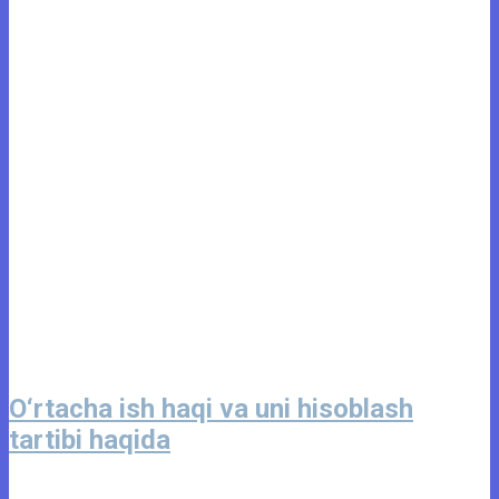
O‘rtacha ish haqi va uni hisoblash
tartibi haqida