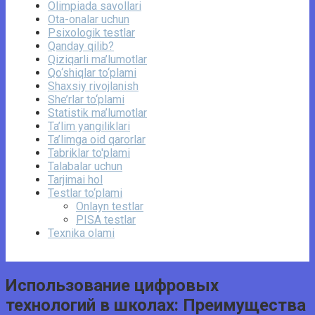
Olimpiada savollari
Ota-onalar uchun
Psixologik testlar
Qanday qilib?
Qiziqarli ma’lumotlar
Qo‘shiqlar to‘plami
Shaxsiy rivojlanish
She’rlar to‘plami
Statistik ma’lumotlar
Ta’lim yangiliklari
Ta’limga oid qarorlar
Tabriklar to'plami
Talabalar uchun
Tarjimai hol
Testlar to‘plami
Onlayn testlar
PISA testlar
Texnika olami
Использование цифровых
технологий в школах: Преимущества