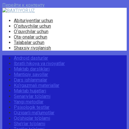
Перейти к контенту
Abituriyentlar uchun
O‘qituvchilar uchun
O‘quvchilar uchun
Ota-onalar uchun
Talabalar uchun
Shaxsiy rivojlanish
Android dasturlar
Ibratli hikoya va rivoyatlar
Maktab darsliklari
Mantiqiy savollar
Dars ishlanmalar
Ko‘rgazmali materiallar
Maktab hujjatlari
Senariylar to‘plami
Yangi metodlar
Psixologik testlar
Qiziqarli ma’lumotlar
Qo‘shiqlar to‘plami
She’rlar to‘plami