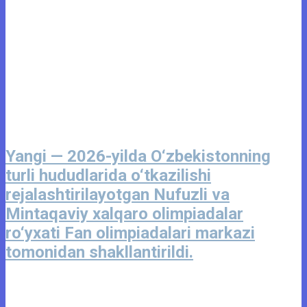
Yangi — 2026-yilda O‘zbekistonning
turli hududlarida o‘tkazilishi
rejalashtirilayotgan Nufuzli va
Mintaqaviy xalqaro olimpiadalar
ro‘yxati Fan olimpiadalari markazi
tomonidan shakllantirildi.