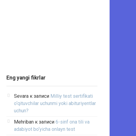
Eng yangi fikrlar
Sevara
к записи
Milliy test sertifikati
o‘qituvchilar uchunmi yoki abituriyentlar
uchun?
Mehriban
к записи
6-sinf ona tili va
adabiyot bo‘yicha onlayn test