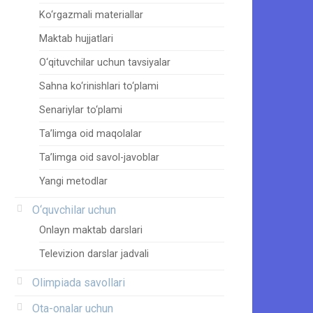
Ko‘rgazmali materiallar
Maktab hujjatlari
O‘qituvchilar uchun tavsiyalar
Sahna ko‘rinishlari to‘plami
Senariylar to‘plami
Ta’limga oid maqolalar
Ta’limga oid savol-javoblar
Yangi metodlar
O‘quvchilar uchun
Onlayn maktab darslari
Televizion darslar jadvali
Olimpiada savollari
Ota-onalar uchun