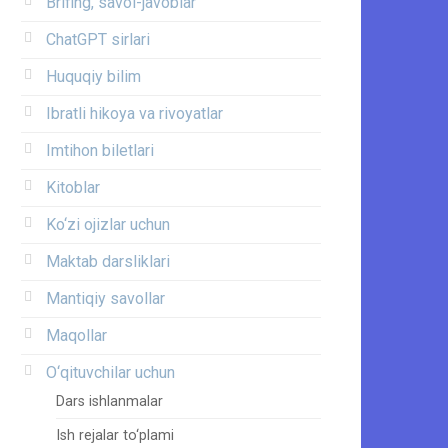
Brifing, savol-javoblar
ChatGPT sirlari
Huquqiy bilim
Ibratli hikoya va rivoyatlar
Imtihon biletlari
Kitoblar
Ko‘zi ojizlar uchun
Maktab darsliklari
Mantiqiy savollar
Maqollar
O‘qituvchilar uchun
Dars ishlanmalar
Ish rejalar to‘plami