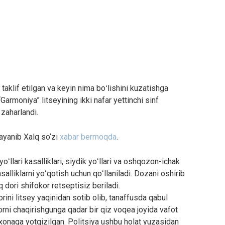
taklif etilgan va keyin nima boʻlishini kuzatishga
armoniya” litseyining ikki nafar yettinchi sinf
 zaharlandi.
ayanib Xalq so‘zi
xabar bermoqda
.
oʻllari kasalliklari, siydik yoʻllari va oshqozon-ichak
asalliklarni yoʻqotish uchun qoʻllaniladi. Dozani oshirib
 dori shifokor retseptisiz beriladi.
rini litsey yaqinidan sotib olib, tanaffusda qabul
korni chaqirishgunga qadar bir qiz voqea joyida vafot
oxonaga yotqizilgan. Politsiya ushbu holat yuzasidan