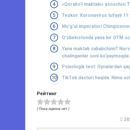
​​«Qorako‘l maktabi» asoschisi
Tezkor: Koronavirus tufayli 11 
Mo‘g‘ul imperatori Chingizxonni
Oʻzbekistonda yana bir OTM och
Yana maktab sababchimi? Norve
chalinganlar soni ko‘paymoqda
Psixologik test: Oynalardan qay
TikTok dasturi haqida. Nima u
Рейтинг
( Пока оценок нет )
282