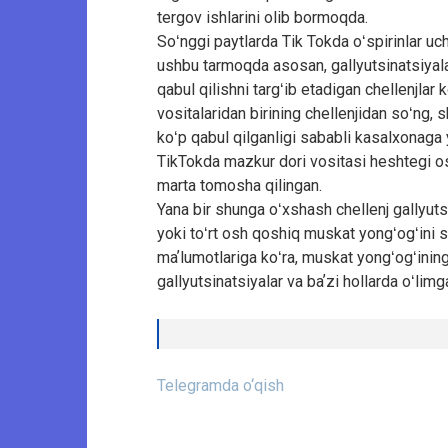
tergov ishlarini olib bormoqda.
Soʻnggi paytlarda Tik Tokda oʻspirinlar uc
ushbu tarmoqda asosan, gallyutsinatsiyala
qabul qilishni targʻib etadigan chellenjlar
vositalaridan birining chellenjidan soʻng, 
koʻp qabul qilganligi sababli kasalxonaga 
TikTokda mazkur dori vositasi heshtegi os
marta tomosha qilingan.
Yana bir shunga oʻxshash chellenj gallyutsin
yoki toʻrt osh qoshiq muskat yongʻogʻini s
maʼlumotlariga koʻra, muskat yongʻogʻining
gallyutsinatsiyalar va baʼzi hollarda oʻlim
Telegramda o‘qish