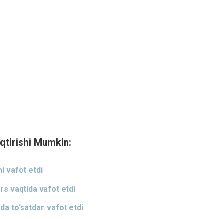
qtirishi Mumkin:
i vafot etdi
rs vaqtida vafot etdi
ida to‘satdan vafot etdi