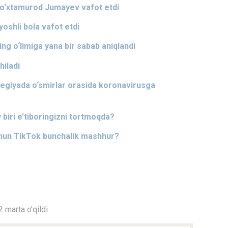
 To‘xtamurod Jumayev vafot etdi
yoshli bola vafot etdi
ng o‘limiga yana bir sabab aniqlandi
iladi
giyada o‘smirlar orasida koronavirusga
 biri e’tiboringizni tortmoqda?
chun TikTok bunchalik mashhur?
 marta o'qildi