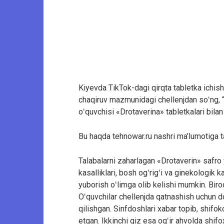
Kiyevda TikTok-dagi qirqta tabletka ichish 
chaqiruv mazmunidagi chellenjdan soʻng, “G
oʻquvchisi «Drotaverina» tabletkalari bilan
Bu haqda tehnowar.ru nashri ma’lumotiga t
Talabalarni zaharlagan «Drotaverin» safro y
kasalliklari, bosh ogʻrigʻi va ginekologik k
yuborish oʻlimga olib kelishi mumkin. Biroq
Oʻquvchilar chellenjda qatnashish uchun do
qilishgan. Sinfdoshlari xabar topib, shifo
etgan. Ikkinchi qiz esa ogʻir ahvolda shif