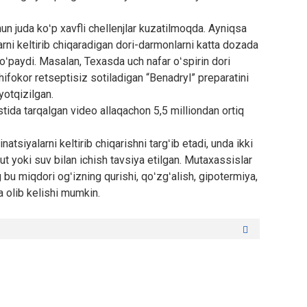
hun juda koʻp xavfli chellenjlar kuzatilmoqda. Ayniqsa
rni keltirib chiqaradigan dori-darmonlarni katta dozada
 koʻpaydi. Masalan, Texasda uch nafar oʻspirin dori
shifokor retseptisiz sotiladigan “Benadryl” preparatini
yotqizilgan.
tida tarqalgan video allaqachon 5,5 milliondan ortiq
atsiyalarni keltirib chiqarishni targʻib etadi, unda ikki
ut yoki suv bilan ichish tavsiya etilgan. Mutaxassislar
 bu miqdori ogʻizning qurishi, qoʻzgʻalish, gipotermiya,
ga olib kelishi mumkin.