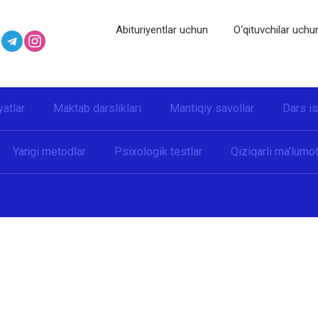
Abituriyentlar uchun
O‘qituvchilar uchu
yatlar
Maktab darsliklari
Mantiqiy savollar
Dars i
Yangi metodlar
Psixologik testlar
Qiziqarli ma’lumot