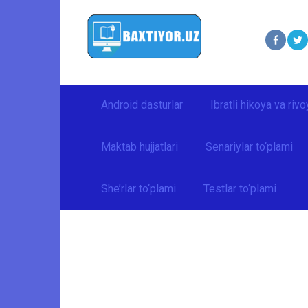
Перейти
к
контенту
Android dasturlar
Ibratli hikoya va rivo
Maktab hujjatlari
Senariylar to‘plami
She’rlar to‘plami
Testlar to‘plami