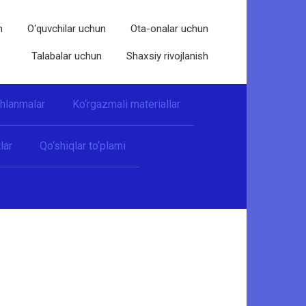
n
O‘quvchilar uchun
Ota-onalar uchun
Talabalar uchun
Shaxsiy rivojlanish
shlanmalar
Ko‘rgazmali materiallar
lar
Qo‘shiqlar to‘plami