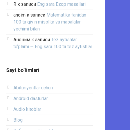
R
к записи
Eng sara Ezop masallari
anoim
к записи
Matematika fanidan
100 ta qiyin misollar va masalalar
yechimi bilan
Аноним
к записи
Tez aytishlar
to‘plami — Eng sara 100 ta tez aytishlar
Sayt bo’limlari
Abituriyentlar uchun
Android dasturlar
Audio kitoblar
Blog