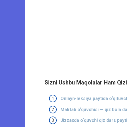
Sizni Ushbu Maqolalar Ham Qizi
Onlayn-leksiya paytida o‘qituvch
Maktab o‘quvchisi — qiz bola da
Jizzaxda o‘quvchi qiz dars payt