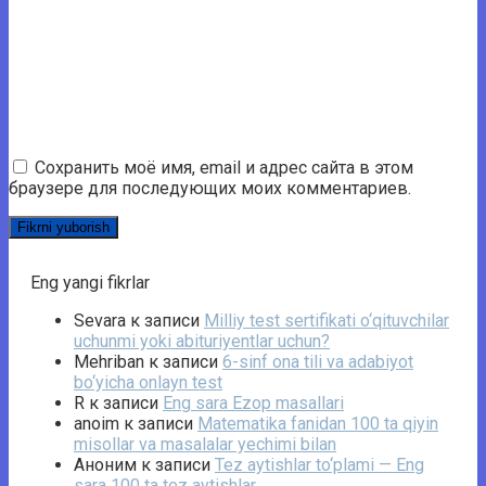
Сохранить моё имя, email и адрес сайта в этом
браузере для последующих моих комментариев.
Eng yangi fikrlar
Sevara
к записи
Milliy test sertifikati o‘qituvchilar
uchunmi yoki abituriyentlar uchun?
Mehriban
к записи
6-sinf ona tili va adabiyot
bo‘yicha onlayn test
R
к записи
Eng sara Ezop masallari
anoim
к записи
Matematika fanidan 100 ta qiyin
misollar va masalalar yechimi bilan
Аноним
к записи
Tez aytishlar to‘plami — Eng
sara 100 ta tez aytishlar