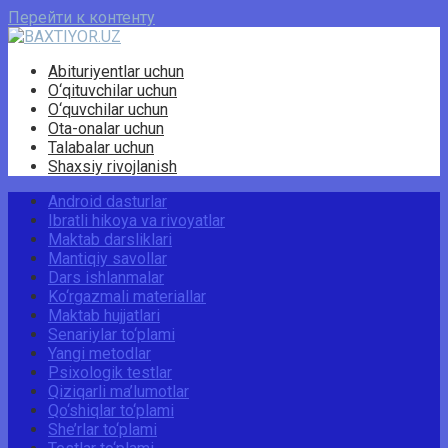
Перейти к контенту
Abituriyentlar uchun
O‘qituvchilar uchun
O‘quvchilar uchun
Ota-onalar uchun
Talabalar uchun
Shaxsiy rivojlanish
Android dasturlar
Ibratli hikoya va rivoyatlar
Maktab darsliklari
Mantiqiy savollar
Dars ishlanmalar
Ko‘rgazmali materiallar
Maktab hujjatlari
Senariylar to‘plami
Yangi metodlar
Psixologik testlar
Qiziqarli ma’lumotlar
Qo‘shiqlar to‘plami
She’rlar to‘plami