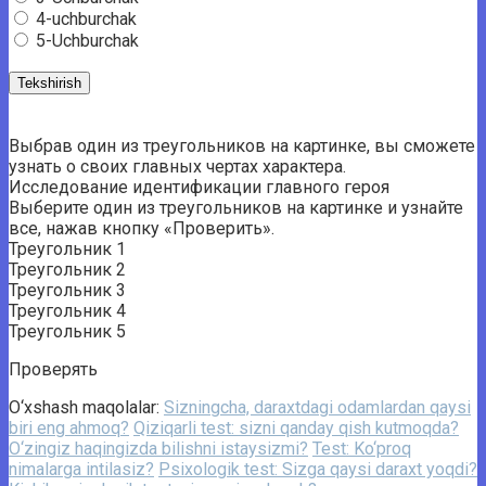
4-uchburchak
5-Uchburchak
Выбрав один из треугольников на картинке, вы сможете
узнать о своих главных чертах характера.
Исследование идентификации главного героя
Выберите один из треугольников на картинке и узнайте
все, нажав кнопку «Проверить».
Треугольник 1
Треугольник 2
Треугольник 3
Треугольник 4
Треугольник 5
Проверять
O‘xshash maqolalar:
Sizningcha, daraxtdagi odamlardan qaysi
biri eng ahmoq?
Qiziqarli test: sizni qanday qish kutmoqda?
O‘zingiz haqingizda bilishni istaysizmi?
Test: Ko‘proq
nimalarga intilasiz?
Psixologik test: Sizga qaysi daraxt yoqdi?