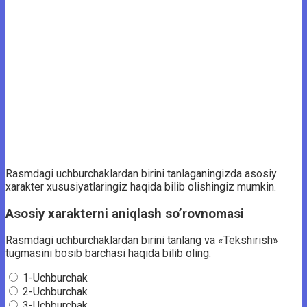
Rasmdagi uchburchaklardan birini tanlaganingizda asosiy
xarakter xususiyatlaringiz haqida bilib olishingiz mumkin.
Asosiy xarakterni aniqlash so’rovnomasi
Rasmdagi uchburchaklardan birini tanlang va «Tekshirish»
tugmasini bosib barchasi haqida bilib oling.
1-Uchburchak
2-Uchburchak
3-Uchburchak