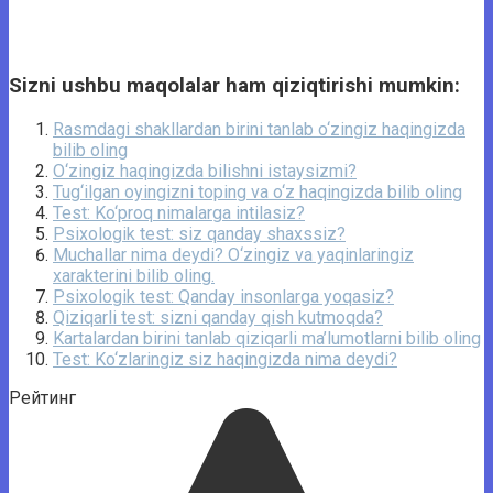
Sizni ushbu maqolalar ham qiziqtirishi mumkin:
Rasmdagi shakllardan birini tanlab o‘zingiz haqingizda
bilib oling
O‘zingiz haqingizda bilishni istaysizmi?
Tug‘ilgan oyingizni toping va o‘z haqingizda bilib oling
Test: Ko‘proq nimalarga intilasiz?
Psixologik test: siz qanday shaxssiz?
Muchallar nima deydi? O‘zingiz va yaqinlaringiz
xarakterini bilib oling.
Psixologik test: Qanday insonlarga yoqasiz?
Qiziqarli test: sizni qanday qish kutmoqda?
Kartalardan birini tanlab qiziqarli ma’lumotlarni bilib oling
Test: Ko‘zlaringiz siz haqingizda nima deydi?
Рейтинг