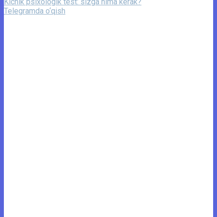
Kichik psixologik test: sizga nima kerak?
Telegramda o‘qish