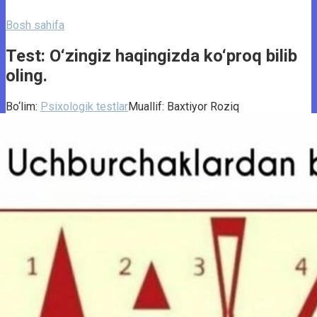
Bosh sahifa
Test: O‘zingiz haqingizda ko‘proq bilib
oling.
Bo‘lim:
Psixologik testlar
Muallif:
Baxtiyor Roziq