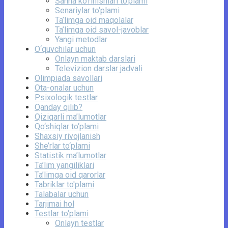
Sahna ko‘rinishlari to‘plami
Senariylar to‘plami
Ta’limga oid maqolalar
Ta’limga oid savol-javoblar
Yangi metodlar
O‘quvchilar uchun
Onlayn maktab darslari
Televizion darslar jadvali
Olimpiada savollari
Ota-onalar uchun
Psixologik testlar
Qanday qilib?
Qiziqarli ma’lumotlar
Qo‘shiqlar to‘plami
Shaxsiy rivojlanish
She’rlar to‘plami
Statistik ma’lumotlar
Ta’lim yangiliklari
Ta’limga oid qarorlar
Tabriklar to'plami
Talabalar uchun
Tarjimai hol
Testlar to‘plami
Onlayn testlar