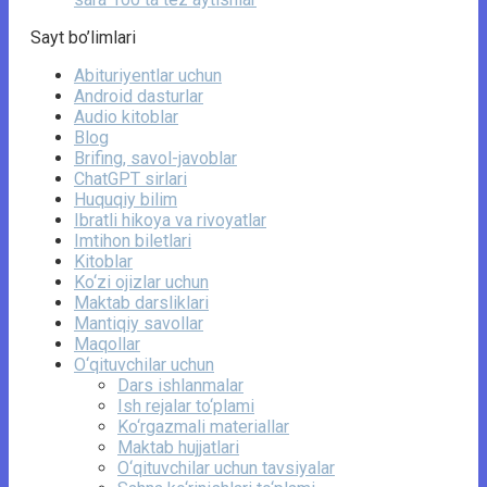
Sayt bo’limlari
Abituriyentlar uchun
Android dasturlar
Audio kitoblar
Blog
Brifing, savol-javoblar
ChatGPT sirlari
Huquqiy bilim
Ibratli hikoya va rivoyatlar
Imtihon biletlari
Kitoblar
Ko‘zi ojizlar uchun
Maktab darsliklari
Mantiqiy savollar
Maqollar
O‘qituvchilar uchun
Dars ishlanmalar
Ish rejalar to‘plami
Ko‘rgazmali materiallar
Maktab hujjatlari
O‘qituvchilar uchun tavsiyalar