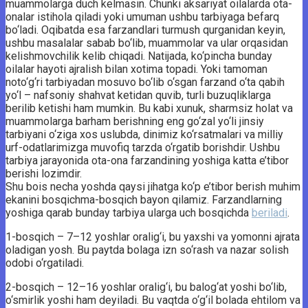
muammolarga duch kelmasin. Chunki aksariyat oilalarda ota-
onalar istihola qiladi yoki umuman ushbu tarbiyaga befarq
bo‘ladi. Oqibatda esa farzandlari turmush qurganidan keyin,
ushbu masalalar sabab bo‘lib, muammolar va ular orqasidan
kelishmovchilik kelib chi­qadi. Natijada, ko‘pincha bunday
oilalar hayoti ajralish bilan xotima topadi. Yoki tamoman
noto‘g‘ri tarbiyadan mosuvo bo‘lib o‘sgan farzand o‘ta qabih
yo‘l – nafsoniy shahvat ketidan quvib, turli buzuqliklarga
berilib ketishi ham mumkin. Bu kabi xunuk, sharmsiz holat va
muammolarga barham berishning eng go‘zal yo‘li jinsiy
tarbiyani o‘ziga xos uslubda, dinimiz ko‘rsatmalari va milliy
urf-odatlarimizga muvofiq tarzda o‘rgatib borishdir. Ushbu
tarbiya jarayonida ota-ona farzandining yoshiga katta e’tibor
berishi lozimdir.
Shu bois necha yoshda qaysi jihatga ko‘p e’tibor berish muhim
ekanini bosqichma-bosqich bayon qilamiz. Farzandlarning
yoshiga qarab bunday tarbiya ularga uch bosqichda
beriladi
.
1-bosqich – 7–12 yoshlar oralig‘i, bu yaxshi va yomonni ajrata
oladigan yosh. Bu paytda bolaga izn so‘rash va nazar solish
odobi o‘rgatiladi.
2-bosqich – 12–16 yoshlar oralig‘i, bu balog‘at yoshi bo‘lib,
o‘smirlik yoshi ham deyiladi. Bu vaqtda o‘g‘il bolada ehtilom va