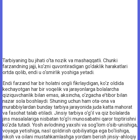
Tarbiyaning bu jihati o‘ta nozik va mashaqqatli. Chunki
farzandning jajji, ko‘zni quvontiradigan go‘daklik harakatlari
ortda qolib, endi u o‘smirlik yoshiga yetadi.
Endi farzand har bir holatni ongli fikrlaydigan, ko‘z oldida
kechayotgan har bir voqelik va jarayonlarga bolalarcha
qiziquvchanlik bilan emas, aksincha, o‘zgacha e’tibor bilan
nazar sola boshlaydi. Shuning uchun ham ota-ona va
murabbiylardan bunday tarbiya jarayonida juda katta mahorat
va fasohat talab etiladi. Jinsiy tarbiya o‘g‘il va qiz bolalarda
jins masalalariga nisbatan to‘g‘ri munosabatni qaror toptirishni
ko‘zda tutadi. Yosh avlodning yaxshi va sog‘lom o‘sib-unishiga,
voyaga yetishiga, nasl qoldirish qobiliyatiga ega bo‘lishiga,
nikoh va oilani mustahkamlashga yordam berish jinsiy-ahloqiy