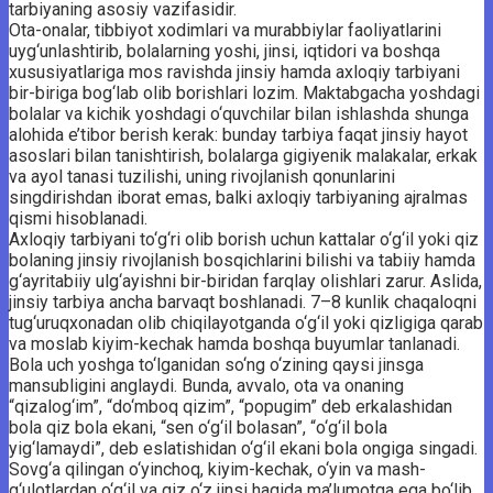
tarbiyaning asosiy vazifasidir.
Ota-onalar, tibbiyot xodimlari va murabbiylar fa­o­liyatlarini
uyg‘unlashtirib, bolalarning yoshi, jin­si, iq­tidori va boshqa
xususiyatlariga mos ravishda jinsiy hamda axloqiy tarbiyani
bir-biriga bog‘lab olib borishlari lozim. Maktabgacha yoshdagi
bolalar va kichik yoshdagi o‘quvchilar bilan ishlashda shunga
alohida e’tibor berish kerak: bunday tarbiya faqat jinsiy hayot
asoslari bilan tanishtirish, bolalarga gigiyenik malakalar, erkak
va ayol tanasi tuzilishi, uning rivojlanish qonunlarini
singdirishdan iborat emas, balki axloqiy tarbiyaning ajralmas
qismi hisoblanadi.
Axloqiy tarbiyani to‘g‘ri olib borish uchun kattalar o‘g‘il yoki qiz
bolaning jinsiy rivojlanish bosqichlarini bilishi va tabiiy hamda
g‘ayritabiiy ul­g‘ayishni bir-biridan farqlay olishlari zarur. As­lida,
jinsiy tarbiya ancha barvaqt boshlanadi. 7–8 kun­lik chaqaloqni
tug‘u­ruqxonadan olib chiqilayotganda o‘g‘il yoki qizligiga qarab
va moslab kiyim-kechak hamda boshqa buyumlar tanlanadi.
Bola uch yoshga to‘lganidan so‘ng o‘zining qaysi jinsga
mansubligini anglaydi. Bunda, avvalo, ota va onaning
“qizalog‘im”, “do‘mboq qizim”, “popugim” deb erkalashidan
bola qiz bola ekani, “sen o‘g‘il bolasan”, “o‘g‘il bola
yig‘lamaydi”, deb eslatishidan o‘g‘il ekani bola ongiga singadi.
Sovg‘a qilingan o‘yinchoq, kiyim-kechak, o‘yin va mash­
g‘ulotlardan o‘g‘il va qiz o‘z jinsi haqida ma’lumotga ega bo‘lib