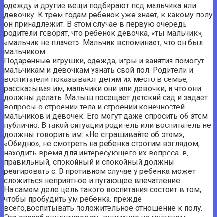
одежду и другие вещи подбирают под мальчика или
девочку. К трем годам ребенок уже знает, к какому полу
он принадлежит. В этом случае в первую очередь
родители говорят, что ребенок девочка, «ты мальчик»,
«мальчик не плачет». Мальчик вспоминает, что он был
мальчиком.
Подаренные игрушки, одежда, игры и занятия помогут
мальчикам и девочкам узнать свой пол. Родители и
воспитатели показывают детям их место в семье,
рассказывая им, мальчики они или девочки, и что они
должны делать. Малыш посещает детский сад и задает
вопросы о строении тела и строении конечностей
мальчиков и девочек. Его могут даже спросить об этом
публично. В такой ситуации родитель или воспитатель не
должны говорить им: «Не спрашивайте об этом»,
«Обидно», не смотреть на ребенка строгим взглядом,
находить время для интересующего их вопроса. в,
правильный, спокойный и спокойный.должны
реагировать с. В противном случае у ребенка может
сложиться неприятное и пугающее впечатление.
На самом деле цель такого воспитания состоит в том,
чтобы пробудить ум ребенка, прежде
всего,воспитывать положительное отношение к полу.