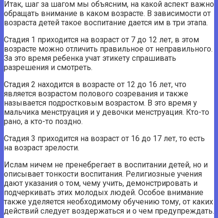
Итак, шаг за шагом мы объясним, на какой аспект важно
обращать внимание в каком возрасте. В зависимости от
возраста детей такое воспитание дается им в три этапа.
Стадия 1 приходится на возраст от 7 до 12 лет, в этом
возрасте можно отличить правильное от неправильного.
За это время ребенка учат этикету спрашивать
разрешения и смотреть.
Стадия 2 находится в возрасте от 12 до 16 лет, что
является возрастом полового созревания и также
называется подростковым возрастом. В это время у
мальчика менструация и у девочки менструация. Кто-то
рано, а кто-то поздно.
Стадия 3 приходится на возраст от 16 до 17 лет, то есть
на возраст зрелости.
Ислам ничем не пренебрегает в воспитании детей, но и
описывает тонкости воспитания. Религиозные учения
дают указания о том, чему учить, демонстрировать и
подчеркивать этих молодых людей. Особое внимание
также уделяется необходимому обучению тому, от каких
действий следует воздержаться и о чем предупреждать.