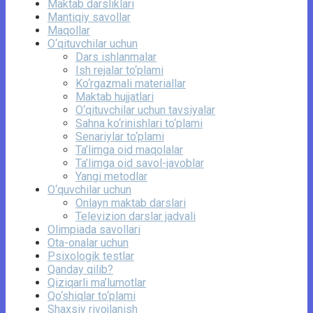
Maktab darsliklari
Mantiqiy savollar
Maqollar
O‘qituvchilar uchun
Dars ishlanmalar
Ish rejalar to‘plami
Ko‘rgazmali materiallar
Maktab hujjatlari
O‘qituvchilar uchun tavsiyalar
Sahna ko‘rinishlari to‘plami
Senariylar to‘plami
Ta’limga oid maqolalar
Ta’limga oid savol-javoblar
Yangi metodlar
O‘quvchilar uchun
Onlayn maktab darslari
Televizion darslar jadvali
Olimpiada savollari
Ota-onalar uchun
Psixologik testlar
Qanday qilib?
Qiziqarli ma’lumotlar
Qo‘shiqlar to‘plami
Shaxsiy rivojlanish