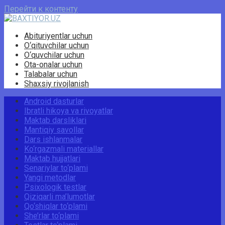
Перейти к контенту
Abituriyentlar uchun
O‘qituvchilar uchun
O‘quvchilar uchun
Ota-onalar uchun
Talabalar uchun
Shaxsiy rivojlanish
Android dasturlar
Ibratli hikoya va rivoyatlar
Maktab darsliklari
Mantiqiy savollar
Dars ishlanmalar
Ko‘rgazmali materiallar
Maktab hujjatlari
Senariylar to‘plami
Yangi metodlar
Psixologik testlar
Qiziqarli ma’lumotlar
Qo‘shiqlar to‘plami
She’rlar to‘plami