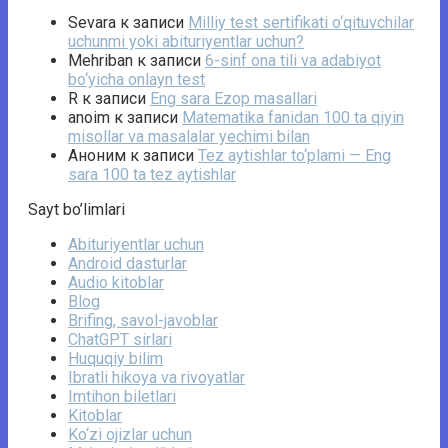
Sevara
к записи
Milliy test sertifikati o‘qituvchilar
uchunmi yoki abituriyentlar uchun?
Mehriban
к записи
6-sinf ona tili va adabiyot
bo‘yicha onlayn test
R
к записи
Eng sara Ezop masallari
anoim
к записи
Matematika fanidan 100 ta qiyin
misollar va masalalar yechimi bilan
Аноним
к записи
Tez aytishlar to‘plami — Eng
sara 100 ta tez aytishlar
Sayt bo’limlari
Abituriyentlar uchun
Android dasturlar
Audio kitoblar
Blog
Brifing, savol-javoblar
ChatGPT sirlari
Huquqiy bilim
Ibratli hikoya va rivoyatlar
Imtihon biletlari
Kitoblar
Ko‘zi ojizlar uchun