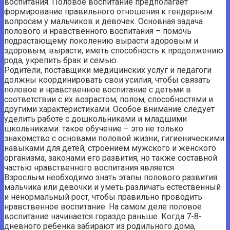
воспитания. Половое воспитание предполагает
формирование правильного отношения к гендерным
вопросам у мальчиков и девочек. Основная задача
полового и нравственного воспитания – помочь
подрастающему поколению вырасти здоровым и
здоровым, вырасти, иметь способность к продолжению
рода, укрепить брак и семью.
Родители, поставщики медицинских услуг и педагоги
должны координировать свои усилия, чтобы связать
половое и нравственное воспитание с детьми в
соответствии с их возрастом, полом, способностями и
другими характеристиками. Особое внимание следует
уделить работе с дошкольниками и младшими
школьниками: такое обучение – это не только
знакомство с основами половой жизни, гигиеническими
навыками для детей, строением мужского и женского
организма, законами его развития, но также составной
частью нравственного воспитания является
Взрослым необходимо знать этапы полового развития
мальчика или девочки и уметь различать естественный
и ненормальный рост, чтобы правильно проводить
нравственное воспитание. На самом деле половое
воспитание начинается гораздо раньше. Когда 7-8-
дневного ребенка забирают из родильного дома,