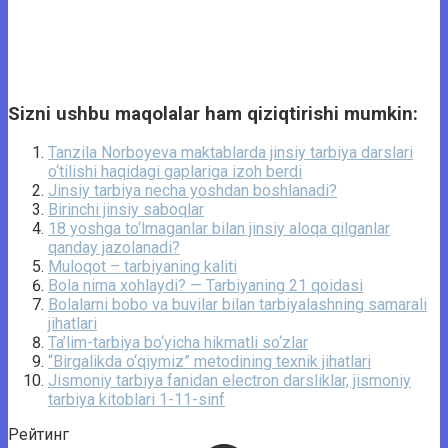
Sizni ushbu maqolalar ham qiziqtirishi mumkin:
Tanzila Norboyeva maktablarda jinsiy tarbiya darslari
o‘tilishi haqidagi gaplariga izoh berdi
Jinsiy tarbiya necha yoshdan boshlanadi?
Birinchi jinsiy saboqlar
18 yoshga to‘lmaganlar bilan jinsiy aloqa qilganlar
qanday jazolanadi?
Muloqot – tarbiyaning kaliti
Bola nima xohlaydi? — Tarbiyaning 21 qoidasi
Bolalarni bobo va buvilar bilan tarbiyalashning samarali
jihatlari
Ta’lim-tarbiya bo‘yicha hikmatli so‘zlar
“Birgalikda o‘qiymiz” metodining texnik jihatlari
Jismoniy tarbiya fanidan electron darsliklar, jismoniy
tarbiya kitoblari 1-11-sinf
Рейтинг