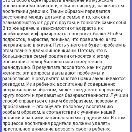
Это способ акцентировать внимание на мужском
воспитании мальчиков и, в свою очередь, на женском
воспитании девочек. Таким образом передается
расстояние между детьми в семье и то, как они
взаимодействуют друг с другом, и тонкости самих себя.
В то же время, в зависимости от возраста, их
необходимо информировать о вопросах брака. Чтобы
подросток, вырастая, понимал, что правильно, а что
неправильно в жизни. Пусть у него не будет проблем в
этом плане в дальнейшей жизни. Потому что в
большинстве семей родители относятся к этому
воспитанию оскорбительно или совершенно
равнодушно. В результате после того, как их дети
женятся, эти вопросы вызывают проблемы и
разногласия. В результате многие браки заканчиваются
разводом. Или ребенок, воспитанный совершенно
неправильным образом, может следовать порочному
кругу похоти и предаваться безнравственности. Лучший
способ справиться с таким безобразием, позором и
проблемами — это обучать половому воспитанию
особым образом, в соответствии с учением нашей
религии и нашими национальными традициями. В этом
процессе воспитания родители должны уделять
пристальное внимание возрасту своего ребенка.