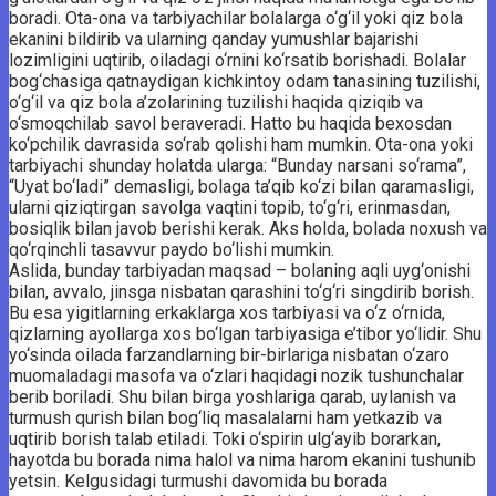
boradi. Ota-ona va tarbiyachilar bolalarga o‘g‘il yoki qiz bola
ekanini bildirib va ularning qanday yumushlar bajarishi
lozimligini uqtirib, oiladagi o‘rni­ni ko‘rsatib borishadi. Bolalar
bog‘chasiga qatnaydigan kichkintoy odam tanasining tuzilishi,
o‘g‘il va qiz bola a’zolarining tuzilishi haqida qiziqib va
o‘smoqchilab savol beraveradi. Hatto bu haqida bexosdan
ko‘pchilik davrasida so‘rab qolishi ham mumkin. Ota-ona yoki
tarbiyachi shunday holatda ularga: “Bunday narsani so‘rama”,
“Uyat bo‘ladi” demasligi, bolaga ta’qib ko‘zi bilan qaramasligi,
ularni qiziqtirgan savolga vaqtini topib, to‘g‘ri, erinmasdan,
bosiqlik bilan javob berishi kerak. Aks holda, bolada noxush va
qo‘rqinchli tasavvur paydo bo‘lishi mumkin.
Aslida, bunday tarbiyadan maqsad – bolaning aqli uy­g‘onishi
bilan, avvalo, jinsga nisbatan qarashini to‘g‘ri singdirib borish.
Bu esa yigitlarning erkaklarga xos tarbiyasi va o‘z o‘rnida,
qizlarning ayollarga xos bo‘lgan tarbiyasiga e’tibor yo‘lidir. Shu
yo‘sinda oilada farzandlarning bir-birlariga nisbatan o‘zaro
muomaladagi masofa va o‘zlari haqidagi nozik tushunchalar
berib boriladi. Shu bilan birga yoshlariga qarab, uylanish va
turmush qurish bilan bog‘liq masalalarni ham yetkazib va
uqtirib borish talab etiladi. Toki o‘spirin ulg‘ayib borarkan,
hayotda bu borada nima halol va nima harom ekanini tushunib
yetsin. Kelgusidagi turmushi davomida bu borada