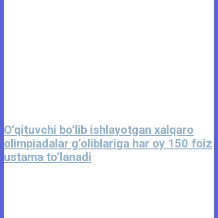
O‘qituvchi bo‘lib ishlayotgan xalqaro
olimpiadalar g‘oliblariga har oy 150 foiz
ustama to‘lanadi