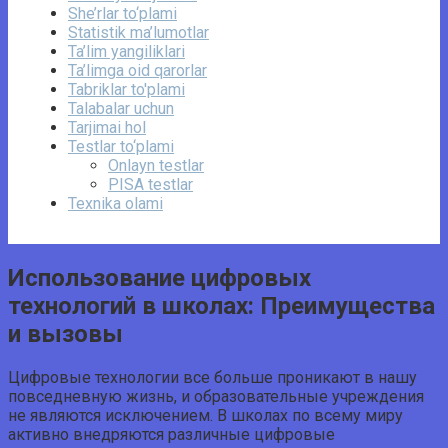
She’rlar to‘plami
Statistik ma’lumotlar
Ta’lim yangiliklari
Ta’limga oid qarorlar
Tabriklar to'plami
Talabalar uchun
Tarjimai hol
Testlar to‘plami
Onlayn testlar
PISA testlar
Texnika olami
Использование цифровых
технологий в школах: Преимущества
и вызовы
Цифровые технологии все больше проникают в нашу
повседневную жизнь, и образовательные учреждения
не являются исключением. В школах по всему миру
активно внедряются различные цифровые