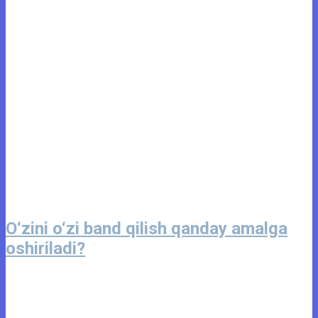
O‘zini o‘zi band qilish qanday amalga
oshiriladi?