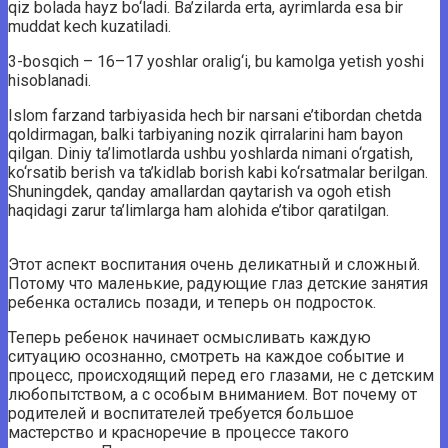
qiz bolada hayz bo‘ladi. Ba’zilarda erta, ayrimlarda esa bir
muddat kech kuzatiladi.
3-bosqich – 16–17 yoshlar oralig‘i, bu kamolga yetish yoshi
hisoblanadi.
Islom farzand tarbiyasida hech bir narsani e’tibordan chetda
qoldirmagan, balki tarbiyaning nozik qirralarini ham bayon
qilgan. Diniy ta’limotlarda ushbu yoshlarda nimani o‘rgatish,
ko‘rsatib berish va ta’kidlab borish kabi ko‘rsatmalar berilgan.
Shuningdek, qanday amallardan qaytarish va ogoh etish
haqidagi zarur ta’limlarga ham alohida e’tibor qaratilgan.
Этот аспект воспитания очень деликатный и сложный.
Потому что маленькие, радующие глаз детские занятия
ребенка остались позади, и теперь он подросток.
Теперь ребенок начинает осмысливать каждую
ситуацию осознанно, смотреть на каждое событие и
процесс, происходящий перед его глазами, не с детским
любопытством, а с особым вниманием. Вот почему от
родителей и воспитателей требуется большое
мастерство и красноречие в процессе такого