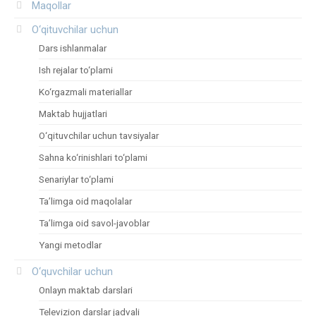
Maqollar
O‘qituvchilar uchun
Dars ishlanmalar
Ish rejalar to‘plami
Ko‘rgazmali materiallar
Maktab hujjatlari
O‘qituvchilar uchun tavsiyalar
Sahna ko‘rinishlari to‘plami
Senariylar to‘plami
Ta’limga oid maqolalar
Ta’limga oid savol-javoblar
Yangi metodlar
O‘quvchilar uchun
Onlayn maktab darslari
Televizion darslar jadvali