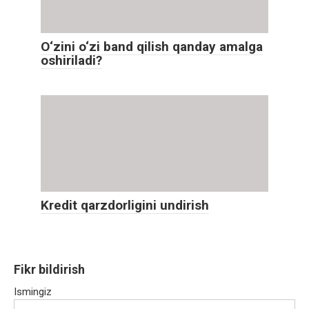
O‘zini o‘zi band qilish qanday amalga
oshiriladi?
Kredit qarzdorligini undirish
Fikr bildirish
Ismingiz