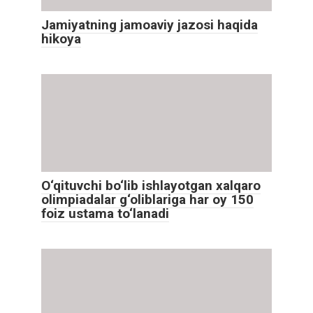
Jamiyatning jamoaviy jazosi haqida
hikoya
O‘qituvchi bo‘lib ishlayotgan xalqaro
olimpiadalar g‘oliblariga har oy 150
foiz ustama to‘lanadi