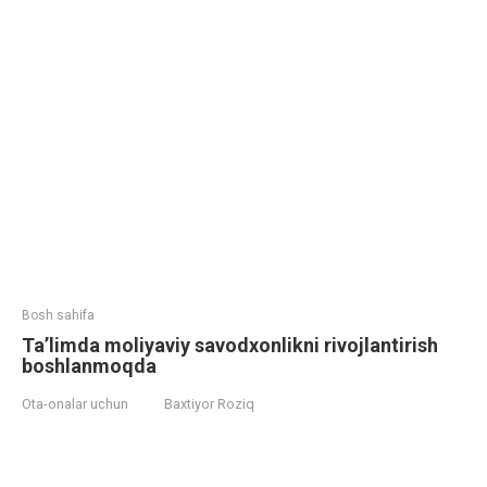
Bosh sahifa
Ta’limda moliyaviy savodxonlikni rivojlantirish
boshlanmoqda
Ota-onalar uchun
Baxtiyor Roziq