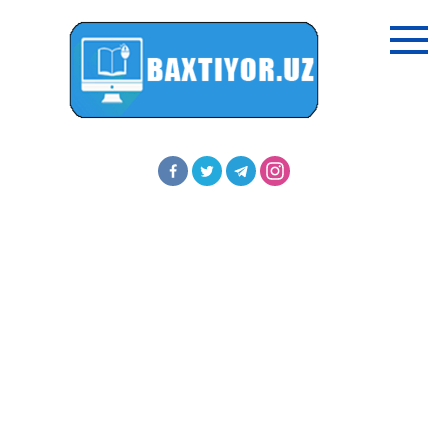
Перейти
к
контенту