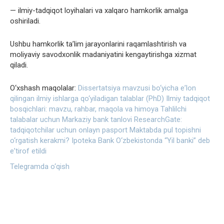
— ilmiy-tadqiqot loyihalari va xalqaro hamkorlik amalga
oshiriladi.
Ushbu hamkorlik ta’lim jarayonlarini raqamlashtirish va
moliyaviy savodxonlik madaniyatini kengaytirishga xizmat
qiladi.
O‘xshash maqolalar:
Dissertatsiya mavzusi bo‘yicha eʼlon
qilingan ilmiy ishlarga qo‘yiladigan talablar (PhD)
Ilmiy tadqiqot
bosqichlari: mavzu, rahbar, maqola va himoya
Tahlilchi
talabalar uchun Markaziy bank tanlovi
ResearchGate:
tadqiqotchilar uchun onlayn pasport
Maktabda pul topishni
o‘rgatish kerakmi?
Ipoteka Bank O‘zbekistonda “Yil banki” deb
eʼtirof etildi
Telegramda o‘qish