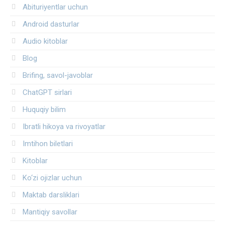
Abituriyentlar uchun
Android dasturlar
Audio kitoblar
Blog
Brifing, savol-javoblar
ChatGPT sirlari
Huquqiy bilim
Ibratli hikoya va rivoyatlar
Imtihon biletlari
Kitoblar
Ko‘zi ojizlar uchun
Maktab darsliklari
Mantiqiy savollar