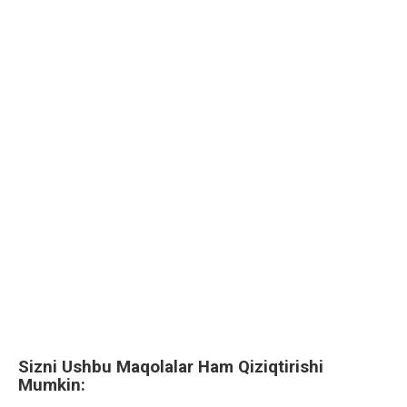
Sizni Ushbu Maqolalar Ham Qiziqtirishi
Mumkin: