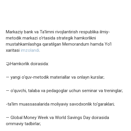
Markaziy bank va Ta’limni rivojlantirish respublika ilmiy-
metodik markazi o‘rtasida strategik hamkorlikni
mustahkamlashga qaratilgan Memorandum hamda Yo‘l
xaritasi
imzolandi
.
🤝Hamkorlik doirasida:
— yangi o‘quv-metodik materiallar va onlayn kurslar;
— o‘quvchi, talaba va pedagoglar uchun seminar va treninglar;
-ta’lim muassasalarida moliyaviy savodxonlik to‘garaklari;
— Global Money Week va World Savings Day doirasida
ommaviy tadbirlar;