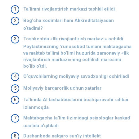
Ta’limni rivojlantirish markazi tashkil etildi
Bog‘cha xodimlari ham Akkreditatsiyadan
o‘tadimi?
Toshkentda «Ilk rivojlantirish markazi» ochildi
Poytaxtimizning Yunusobod tumani maktabgacha
va maktab ta’limi bo’limi huzurida zamonaviy «Ilk
rivojlantirish markazi»ning ochilish marosimi
bo‘lib o‘tdi.
O‘quvchilarning moliyaviy savodxonligi oshiriladi
Moliyaviy barqarorlik uchun xatarlar
Ta’limda AI tashabbuslarini boshqaruvchi rahbar
izlanmoqda
Maktabgacha ta’lim tizimidagi psixologlar kaskad
usulida o‘qitiladi
Dushanbeda xalqaro sun’iy intellekt