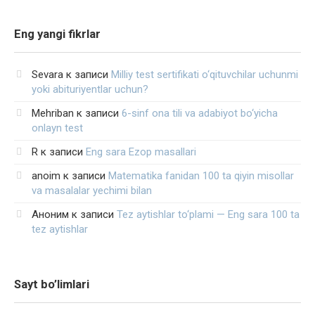
Eng yangi fikrlar
Sevara
к записи
Milliy test sertifikati o‘qituvchilar uchunmi
yoki abituriyentlar uchun?
Mehriban
к записи
6-sinf ona tili va adabiyot bo‘yicha
onlayn test
R
к записи
Eng sara Ezop masallari
anoim
к записи
Matematika fanidan 100 ta qiyin misollar
va masalalar yechimi bilan
Аноним
к записи
Tez aytishlar to‘plami — Eng sara 100 ta
tez aytishlar
Sayt bo’limlari