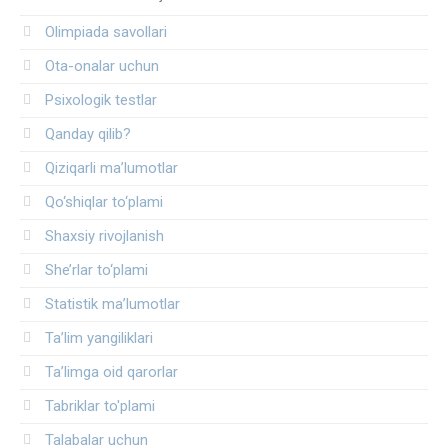
Olimpiada savollari
Ota-onalar uchun
Psixologik testlar
Qanday qilib?
Qiziqarli ma’lumotlar
Qo‘shiqlar to‘plami
Shaxsiy rivojlanish
She’rlar to‘plami
Statistik ma’lumotlar
Ta’lim yangiliklari
Ta’limga oid qarorlar
Tabriklar to'plami
Talabalar uchun