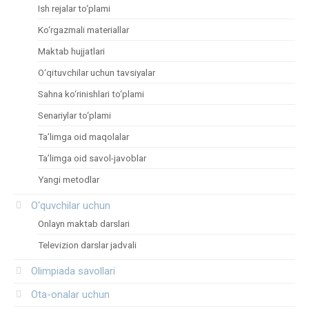
Ish rejalar to‘plami
Ko‘rgazmali materiallar
Maktab hujjatlari
O‘qituvchilar uchun tavsiyalar
Sahna ko‘rinishlari to‘plami
Senariylar to‘plami
Ta’limga oid maqolalar
Ta’limga oid savol-javoblar
Yangi metodlar
O‘quvchilar uchun
Onlayn maktab darslari
Televizion darslar jadvali
Olimpiada savollari
Ota-onalar uchun