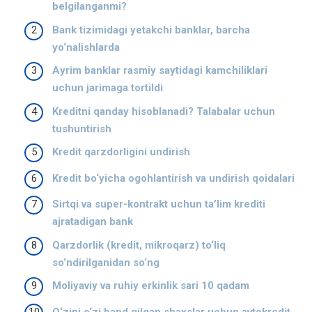
belgilanganmi?
Bank tizimidagi yetakchi banklar, barcha
yo‘nalishlarda
Ayrim banklar rasmiy saytidagi kamchiliklari
uchun jarimaga tortildi
Kreditni qanday hisoblanadi? Talabalar uchun
tushuntirish
Kredit qarzdorligini undirish
Kredit bo‘yicha ogohlantirish va undirish qoidalari
Sirtqi va super-kontrakt uchun ta’lim krediti
ajratadigan bank
Qarzdorlik (kredit, mikroqarz) to‘liq
so‘ndirilganidan so‘ng
Moliyaviy va ruhiy erkinlik sari 10 qadam
O‘zini o‘zi band qilgan shaxslar uchun avtokredit