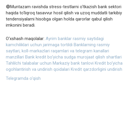
🟣Muntazam ravishda stress-testlarni o‘tkazish bank sektori
haqida to‘liqroq tasavvur hosil qilish va uzoq muddatli tarkibiy
tendensiyalarni hisobga olgan holda qarorlar qabul qilish
imkonini beradi.
O‘xshash maqolalar:
Ayrim banklar rasmiy saytidagi
kamchiliklari uchun jarimaga tortildi
Banklarning rasmiy
saytlari, koll-markazlari raqamlari va telegram kanallari
manzillari
Bank kredit bo‘yicha sudga murojaat qilish shartlari
Tahlilchi talabalar uchun Markaziy bank tanlovi
Kredit bo‘yicha
ogohlantirish va undirish qoidalari
Kredit qarzdorligini undirish
Telegramda o‘qish