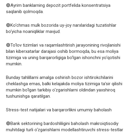
🟣Ayrim banklarning depozit portfelida konsentratsiya
saqlanib qolmoqda.
🟣Ko‘chmas mulk bozorida uy-joy narxlaridagi tuzatishlar
bo‘yicha noaniqliklar mavjud.
🟣To‘lov tizimlari va raqamlashtirish jarayonining rivojlanishi
bilan kiberxatarlar darajasi oshib bormoqda, bu esa moliya
tizimiga va uning barqarorligiga bo‘lgan ishonchni yo‘qotishi
mumkin.
Bunday tahlillarni amalga oshirish bozor ishtirokchilarini
cheklashga emas, balki kelajakda moliya tizimiga ta’sir qilishi
mumkin bo‘lgan tarkibiy o‘zgarishlarni oldindan yaxshiroq
tushunishga qaratilgan.
Stress-test natijalari va barqarorlikni umumiy baholash
🟣Bank sektorining bardoshliligini baholash makroiqtisodiy
muhitdagi turli o‘zgarishlarni modellashtiruvchi stress-testlar