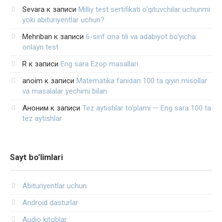
Sevara
к записи
Milliy test sertifikati o‘qituvchilar uchunmi
yoki abituriyentlar uchun?
Mehriban
к записи
6-sinf ona tili va adabiyot bo‘yicha
onlayn test
R
к записи
Eng sara Ezop masallari
anoim
к записи
Matematika fanidan 100 ta qiyin misollar
va masalalar yechimi bilan
Аноним
к записи
Tez aytishlar to‘plami — Eng sara 100 ta
tez aytishlar
Sayt bo’limlari
Abituriyentlar uchun
Android dasturlar
Audio kitoblar