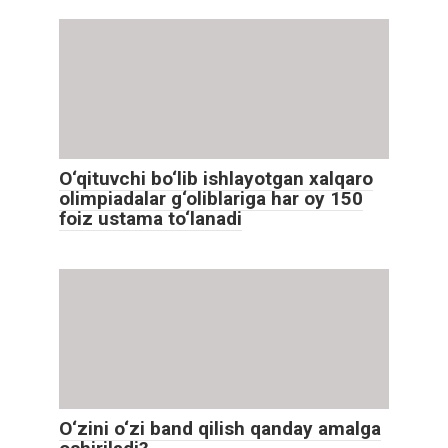
O‘qituvchi bo‘lib ishlayotgan xalqaro
olimpiadalar g‘oliblariga har oy 150
foiz ustama to‘lanadi
O‘zini o‘zi band qilish qanday amalga