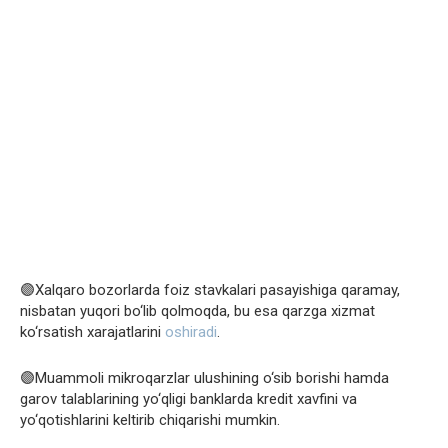
🟣Xalqaro bozorlarda foiz stavkalari pasayishiga qaramay,
nisbatan yuqori bo‘lib qolmoqda, bu esa qarzga xizmat
ko‘rsatish xarajatlarini
oshiradi
.
🟣Muammoli mikroqarzlar ulushining o‘sib borishi hamda
garov talablarining yo‘qligi banklarda kredit xavfini va
yo‘qotishlarini keltirib chiqarishi mumkin.