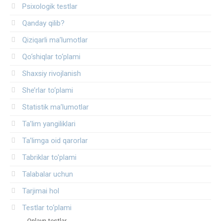
Psixologik testlar
Qanday qilib?
Qiziqarli ma’lumotlar
Qo‘shiqlar to‘plami
Shaxsiy rivojlanish
She’rlar to‘plami
Statistik ma’lumotlar
Ta’lim yangiliklari
Ta’limga oid qarorlar
Tabriklar to'plami
Talabalar uchun
Tarjimai hol
Testlar to‘plami
Onlayn testlar