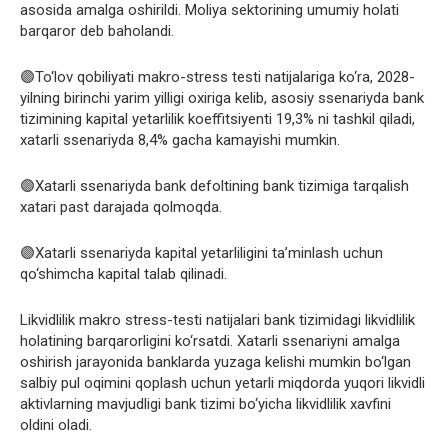
asosida amalga oshirildi. Moliya sektorining umumiy holati
barqaror deb baholandi.
🟣To‘lov qobiliyati makro-stress testi natijalariga ko‘ra, 2028-
yilning birinchi yarim yilligi oxiriga kelib, asosiy ssenariyda bank
tizimining kapital yetarlilik koeffitsiyenti 19,3% ni tashkil qiladi,
xatarli ssenariyda 8,4% gacha kamayishi mumkin.
🟣Xatarli ssenariyda bank defoltining bank tizimiga tarqalish
xatari past darajada qolmoqda.
🟣Xatarli ssenariyda kapital yetarliligini ta’minlash uchun
qo‘shimcha kapital talab qilinadi.
Likvidlilik makro stress-testi natijalari bank tizimidagi likvidlilik
holatining barqarorligini ko‘rsatdi. Xatarli ssenariyni amalga
oshirish jarayonida banklarda yuzaga kelishi mumkin bo‘lgan
salbiy pul oqimini qoplash uchun yetarli miqdorda yuqori likvidli
aktivlarning mavjudligi bank tizimi bo‘yicha likvidlilik xavfini
oldini oladi.