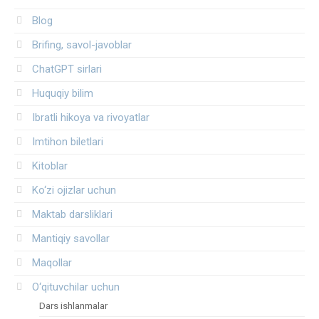
Blog
Brifing, savol-javoblar
ChatGPT sirlari
Huquqiy bilim
Ibratli hikoya va rivoyatlar
Imtihon biletlari
Kitoblar
Ko‘zi ojizlar uchun
Maktab darsliklari
Mantiqiy savollar
Maqollar
O‘qituvchilar uchun
Dars ishlanmalar