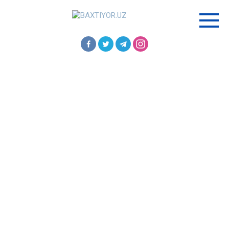
Перейти
к
контенту