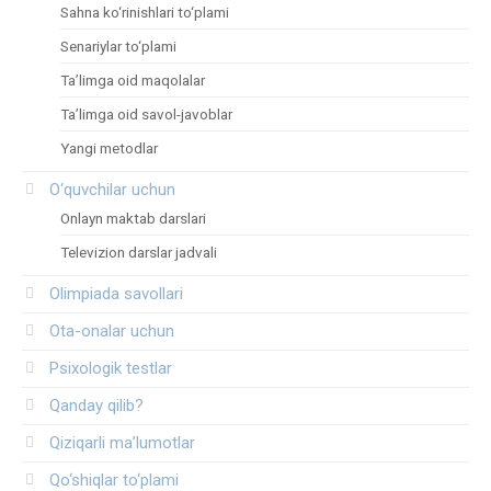
Sahna ko‘rinishlari to‘plami
Senariylar to‘plami
Ta’limga oid maqolalar
Ta’limga oid savol-javoblar
Yangi metodlar
O‘quvchilar uchun
Onlayn maktab darslari
Televizion darslar jadvali
Olimpiada savollari
Ota-onalar uchun
Psixologik testlar
Qanday qilib?
Qiziqarli ma’lumotlar
Qo‘shiqlar to‘plami