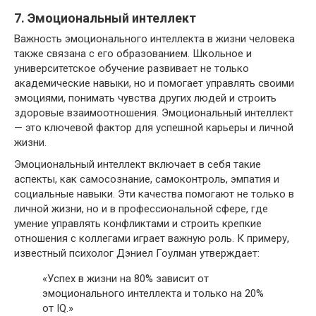
7. Эмоциональный интеллект
Важность эмоционального интеллекта в жизни человека
также связана с его образованием. Школьное и
университетское обучение развивает не только
академические навыки, но и помогает управлять своими
эмоциями, понимать чувства других людей и строить
здоровые взаимоотношения. Эмоциональный интеллект
— это ключевой фактор для успешной карьеры и личной
жизни.
Эмоциональный интеллект включает в себя такие
аспекты, как самосознание, самоконтроль, эмпатия и
социальные навыки. Эти качества помогают не только в
личной жизни, но и в профессиональной сфере, где
умение управлять конфликтами и строить крепкие
отношения с коллегами играет важную роль. К примеру,
известный психолог Дэниел Гоулман утверждает:
«Успех в жизни на 80% зависит от
эмоционального интеллекта и только на 20%
от IQ.»