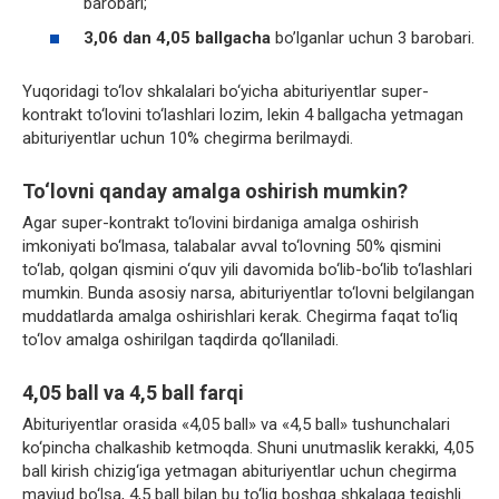
barobari;
3,06 dan 4,05 ballgacha
bo’lganlar uchun 3 barobari.
Yuqoridagi to‘lov shkalalari bo‘yicha abituriyentlar super-
kontrakt to‘lovini to‘lashlari lozim, lekin 4 ballgacha yetmagan
abituriyentlar uchun 10% chegirma berilmaydi.
To‘lovni qanday amalga oshirish mumkin?
Agar super-kontrakt to‘lovini birdaniga amalga oshirish
imkoniyati bo‘lmasa, talabalar avval to‘lovning 50% qismini
to‘lab, qolgan qismini o‘quv yili davomida bo‘lib-bo‘lib to‘lashlari
mumkin. Bunda asosiy narsa, abituriyentlar to‘lovni belgilangan
muddatlarda amalga oshirishlari kerak. Chegirma faqat to‘liq
to‘lov amalga oshirilgan taqdirda qo‘llaniladi.
4,05 ball va 4,5 ball farqi
Abituriyentlar orasida «4,05 ball» va «4,5 ball» tushunchalari
ko‘pincha chalkashib ketmoqda. Shuni unutmaslik kerakki, 4,05
ball kirish chizig‘iga yetmagan abituriyentlar uchun chegirma
mavjud bo‘lsa, 4,5 ball bilan bu to‘liq boshqa shkalaga tegishli.