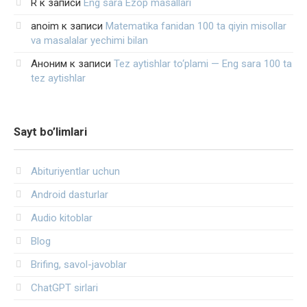
R
к записи
Eng sara Ezop masallari
anoim
к записи
Matematika fanidan 100 ta qiyin misollar
va masalalar yechimi bilan
Аноним
к записи
Tez aytishlar to‘plami — Eng sara 100 ta
tez aytishlar
Sayt bo’limlari
Abituriyentlar uchun
Android dasturlar
Audio kitoblar
Blog
Brifing, savol-javoblar
ChatGPT sirlari