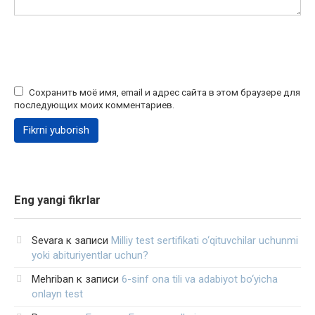
Сохранить моё имя, email и адрес сайта в этом браузере для
последующих моих комментариев.
Eng yangi fikrlar
Sevara
к записи
Milliy test sertifikati o‘qituvchilar uchunmi
yoki abituriyentlar uchun?
Mehriban
к записи
6-sinf ona tili va adabiyot bo‘yicha
onlayn test