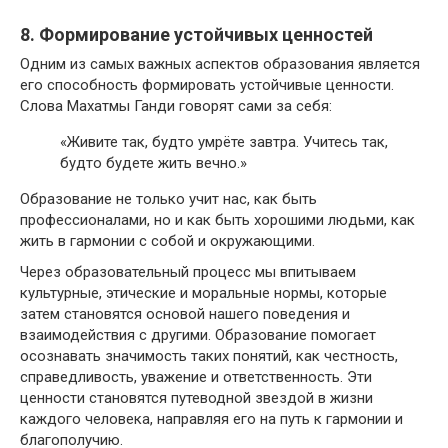
8. Формирование устойчивых ценностей
Одним из самых важных аспектов образования является
его способность формировать устойчивые ценности.
Слова Махатмы Ганди говорят сами за себя:
«Живите так, будто умрёте завтра. Учитесь так,
будто будете жить вечно.»
Образование не только учит нас, как быть
профессионалами, но и как быть хорошими людьми, как
жить в гармонии с собой и окружающими.
Через образовательный процесс мы впитываем
культурные, этические и моральные нормы, которые
затем становятся основой нашего поведения и
взаимодействия с другими. Образование помогает
осознавать значимость таких понятий, как честность,
справедливость, уважение и ответственность. Эти
ценности становятся путеводной звездой в жизни
каждого человека, направляя его на путь к гармонии и
благополучию.