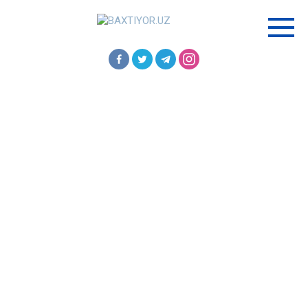
Перейти
к
контенту