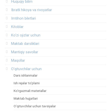
Huquqiy bilim
Ibratli hikoya va rivoyatlar
Imtihon biletlari
Kitoblar
Ko‘zi ojizlar uchun
Maktab darsliklari
Mantiqiy savollar
Maqollar
O‘qituvchilar uchun
Dars ishlanmalar
Ish rejalar to‘plami
Ko‘rgazmali materiallar
Maktab hujjatlari
O‘qituvchilar uchun tavsiyalar