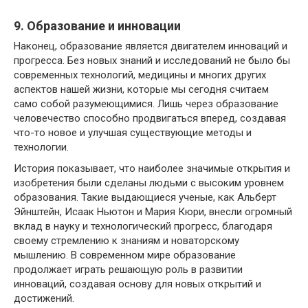
9. Образование и инновации
Наконец, образование является двигателем инноваций и
прогресса. Без новых знаний и исследований не было бы
современных технологий, медицины и многих других
аспектов нашей жизни, которые мы сегодня считаем
само собой разумеющимися. Лишь через образование
человечество способно продвигаться вперед, создавая
что-то новое и улучшая существующие методы и
технологии.
История показывает, что наиболее значимые открытия и
изобретения были сделаны людьми с высоким уровнем
образования. Такие выдающиеся ученые, как Альберт
Эйнштейн, Исаак Ньютон и Мария Кюри, внесли огромный
вклад в науку и технологический прогресс, благодаря
своему стремлению к знаниям и новаторскому
мышлению. В современном мире образование
продолжает играть решающую роль в развитии
инноваций, создавая основу для новых открытий и
достижений.