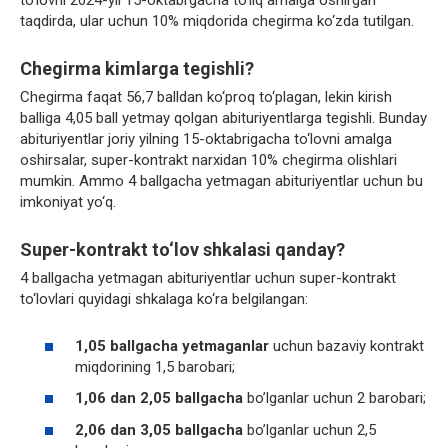
to‘lovni 2024-yil 15-oktabrgacha to‘liq amalga oshirgan
taqdirda, ular uchun 10% miqdorida chegirma ko‘zda tutilgan.
Chegirma kimlarga tegishli?
Chegirma faqat 56,7 balldan ko‘proq to‘plagan, lekin kirish
balliga 4,05 ball yetmay qolgan abituriyentlarga tegishli. Bunday
abituriyentlar joriy yilning 15-oktabrigacha to‘lovni amalga
oshirsalar, super-kontrakt narxidan 10% chegirma olishlari
mumkin. Ammo 4 ballgacha yetmagan abituriyentlar uchun bu
imkoniyat yo‘q.
Super-kontrakt to‘lov shkalasi qanday?
4 ballgacha yetmagan abituriyentlar uchun super-kontrakt
to‘lovlari quyidagi shkalaga ko‘ra belgilangan:
1,05 ballgacha yetmaganlar
uchun bazaviy kontrakt
miqdorining 1,5 barobari;
1,06 dan 2,05 ballgacha
bo’lganlar uchun 2 barobari;
2,06 dan 3,05 ballgacha
bo’lganlar uchun 2,5