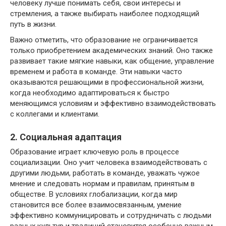
человеку лучше понимать себя, свои интересы и
стремления, а также выбирать наиболее подходящий
путь в жизни.
Важно отметить, что образование не ограничивается
только приобретением академических знаний. Оно также
развивает такие мягкие навыки, как общение, управление
временем и работа в команде. Эти навыки часто
оказываются решающими в профессиональной жизни,
когда необходимо адаптироваться к быстро
меняющимся условиям и эффективно взаимодействовать
с коллегами и клиентами.
2. Социальная адаптация
Образование играет ключевую роль в процессе
социализации. Оно учит человека взаимодействовать с
другими людьми, работать в команде, уважать чужое
мнение и следовать нормам и правилам, принятым в
обществе. В условиях глобализации, когда мир
становится все более взаимосвязанным, умение
эффективно коммуницировать и сотрудничать с людьми
разных культур и традиций становится особенно важным.