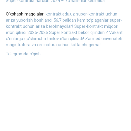
Super-kontrakt narxlari 2024 – Yo‘nalishlar kesimida
O‘xshash maqolalar:
kontrakt.edu.uz super-kontrakt uchun
ariza yuborish boshlandi
56,7 balldan kam to’plaganlar super-
kontrakt uchun ariza berolmaydilar!
Super-kontrakt miqdori
e’lon qilindi 2025-2026
Super kontrakt bekor qilindimi?
Vakant
o‘rinlarga qo‘shimcha tanlov e’lon qilinadi!
Zarmed universiteti
magistratura va ordinatura uchun katta chegirma!
Telegramda o‘qish