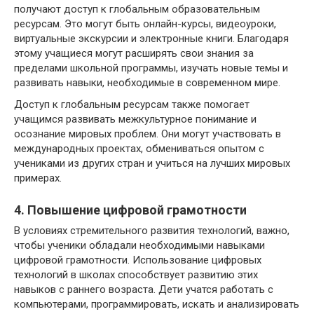
получают доступ к глобальным образовательным
ресурсам. Это могут быть онлайн-курсы, видеоуроки,
виртуальные экскурсии и электронные книги. Благодаря
этому учащиеся могут расширять свои знания за
пределами школьной программы, изучать новые темы и
развивать навыки, необходимые в современном мире.
Доступ к глобальным ресурсам также помогает
учащимся развивать межкультурное понимание и
осознание мировых проблем. Они могут участвовать в
международных проектах, обмениваться опытом с
учениками из других стран и учиться на лучших мировых
примерах.
4. Повышение цифровой грамотности
В условиях стремительного развития технологий, важно,
чтобы ученики обладали необходимыми навыками
цифровой грамотности. Использование цифровых
технологий в школах способствует развитию этих
навыков с раннего возраста. Дети учатся работать с
компьютерами, программировать, искать и анализировать