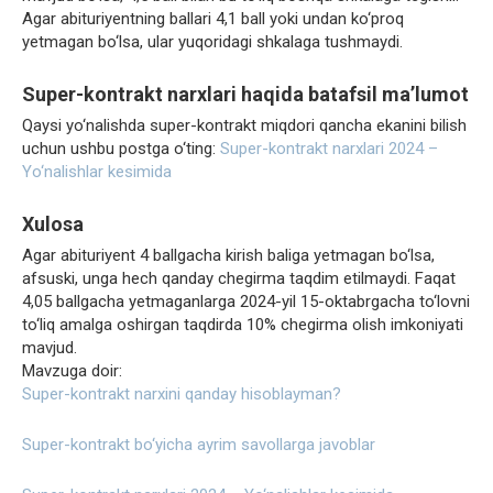
Agar abituriyentning ballari 4,1 ball yoki undan ko‘proq
yetmagan bo‘lsa, ular yuqoridagi shkalaga tushmaydi.
Super-kontrakt narxlari haqida batafsil ma’lumot
Qaysi yo‘nalishda super-kontrakt miqdori qancha ekanini bilish
uchun ushbu postga o‘ting:
Super-kontrakt narxlari 2024 –
Yo‘nalishlar kesimida
Xulosa
Agar abituriyent 4 ballgacha kirish baliga yetmagan bo‘lsa,
afsuski, unga hech qanday chegirma taqdim etilmaydi. Faqat
4,05 ballgacha yetmaganlarga 2024-yil 15-oktabrgacha to‘lovni
to‘liq amalga oshirgan taqdirda 10% chegirma olish imkoniyati
mavjud.
Mavzuga doir:
Super-kontrakt narxini qanday hisoblayman?
Super-kontrakt bo‘yicha ayrim savollarga javoblar