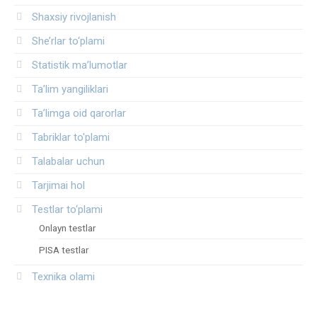
Shaxsiy rivojlanish
She’rlar to‘plami
Statistik ma’lumotlar
Ta’lim yangiliklari
Ta’limga oid qarorlar
Tabriklar to'plami
Talabalar uchun
Tarjimai hol
Testlar to‘plami
Onlayn testlar
PISA testlar
Texnika olami