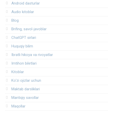
Android dasturlar
Audio kitoblar
Blog
Brifing, savol-javoblar
ChatGPT sirlari
Huquqiy bilim
Ibratli hikoya va rivoyatlar
Imtihon biletlari
Kitoblar
Ko‘zi ojizlar uchun
Maktab darsliklari
Mantiqiy savollar
Maqollar