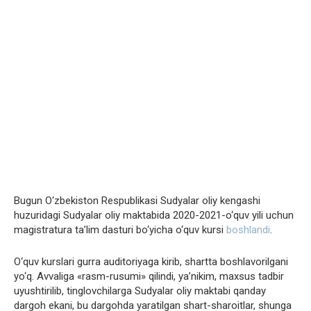
Bugun O‘zbekiston Respublikasi Sudyalar oliy kengashi
huzuridagi Sudyalar oliy maktabida 2020-2021-o‘quv yili uchun
magistratura ta’lim dasturi bo‘yicha o‘quv kursi
boshlandi
.
O‘quv kurslari gurra auditoriyaga kirib, shartta boshlavorilgani
yo‘q. Avvaliga «rasm-rusumi» qilindi, ya’nikim, maxsus tadbir
uyushtirilib, tinglovchilarga Sudyalar oliy maktabi qanday
dargoh ekani, bu dargohda yaratilgan shart-sharoitlar, shunga