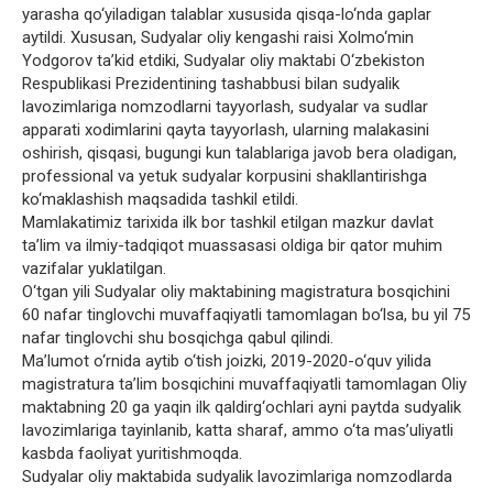
yarasha qo‘yiladigan talablar xususida qisqa-lo‘nda gaplar
aytildi. Xususan, Sudyalar oliy kengashi raisi Xolmo‘min
Yodgorov ta’kid etdiki, Sudyalar oliy maktabi O‘zbekiston
Respublikasi Prezidentining tashabbusi bilan sudyalik
lavozimlariga nomzodlarni tayyorlash, sudyalar va sudlar
apparati xodimlarini qayta tayyorlash, ularning malakasini
oshirish, qisqasi, bugungi kun talablariga javob bera oladigan,
professional va yetuk sudyalar korpusini shakllantirishga
ko‘maklashish maqsadida tashkil etildi.
Mamlakatimiz tarixida ilk bor tashkil etilgan mazkur davlat
ta’lim va ilmiy-tadqiqot muassasasi oldiga bir qator muhim
vazifalar yuklatilgan.
O‘tgan yili Sudyalar oliy maktabining magistratura bosqichini
60 nafar tinglovchi muvaffaqiyatli tamomlagan bo‘lsa, bu yil 75
nafar tinglovchi shu bosqichga qabul qilindi.
Ma’lumot o‘rnida aytib o‘tish joizki, 2019-2020-o‘quv yilida
magistratura ta’lim bosqichini muvaffaqiyatli tamomlagan Oliy
maktabning 20 ga yaqin ilk qaldirg‘ochlari ayni paytda sudyalik
lavozimlariga tayinlanib, katta sharaf, ammo o‘ta mas’uliyatli
kasbda faoliyat yuritishmoqda.
Sudyalar oliy maktabida sudyalik lavozimlariga nomzodlarda