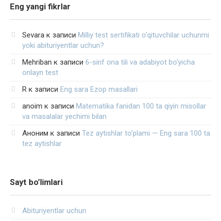
Eng yangi fikrlar
Sevara
к записи
Milliy test sertifikati o‘qituvchilar uchunmi
yoki abituriyentlar uchun?
Mehriban
к записи
6-sinf ona tili va adabiyot bo‘yicha
onlayn test
R
к записи
Eng sara Ezop masallari
anoim
к записи
Matematika fanidan 100 ta qiyin misollar
va masalalar yechimi bilan
Аноним
к записи
Tez aytishlar to‘plami — Eng sara 100 ta
tez aytishlar
Sayt bo’limlari
Abituriyentlar uchun