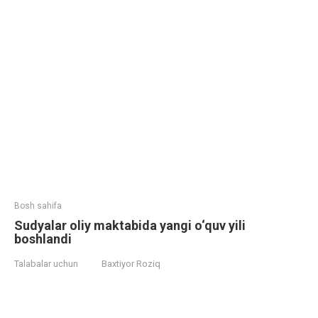
Bosh sahifa
Sudyalar oliy maktabida yangi o‘quv yili
boshlandi
Talabalar uchun
Baxtiyor Roziq