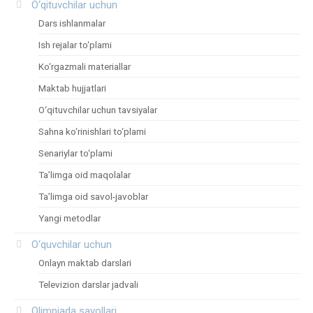
O‘qituvchilar uchun
Dars ishlanmalar
Ish rejalar to‘plami
Ko‘rgazmali materiallar
Maktab hujjatlari
O‘qituvchilar uchun tavsiyalar
Sahna ko‘rinishlari to‘plami
Senariylar to‘plami
Ta’limga oid maqolalar
Ta’limga oid savol-javoblar
Yangi metodlar
O‘quvchilar uchun
Onlayn maktab darslari
Televizion darslar jadvali
Olimpiada savollari