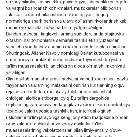
nazariy bilimlar, kasbiy etika, psixologiya, ishchanlik muloqoti
va vaqtni boshqarish ko‘nikmalari, muzokaralar olib borish
taktikasi, axborot bilan ishlash texnologiyasi, huquq
normalariga sharh berish va ularni qo‘llashni rivojlantirish kabi
muhim yo‘nalishlar bo‘yicha ta’lim yo‘lga qo‘yilgan.
Bundan tashqari, tinglovchilarning sud idoralarida stajirovka
o‘tashini har tomonlama samarali tashkil etish yuzasidan
yangicha yondashuv asosida maxsus dastur ishlab chiqilgan.
Shuningdek, Alisher Navoiy nomidagi Davlat kutubxonasi va
qator xorijiy mamlakatlarning sudyalar tayyorlash bo‘yicha
ta’lim muassasalari bilan elektron aloqa o‘rnatish imkoniyati
yaratilgan.
Oliy maktab magistraturasi, sudyalar va sud xodimlarini qayta
tayyorlash va ularning malakasini oshirish kurslarining o‘quv
rejalari va dasturlari, malakaviy talablar asosida ishlab
chiqilgani alohida e’tiborga loyiq. Bu ta’lim dargohida
o‘qitishning zamonaviy pedagogik va axborot-kommunikatsiya
texnologiyalari asosida tashkil etish, interfoal o‘qitish
uslublarini ta’lim jarayoniga keng joriy etish maqsadida o‘ndan
ortiq xalqaro tashkilotlar va xorijiy davlatlar ta’lim
muassasalarining vakolatxonalari bilan ilmiy-amaliy, o‘quv-
uslubiy, axborot almashinuv, moddiy-texnik sohalarda