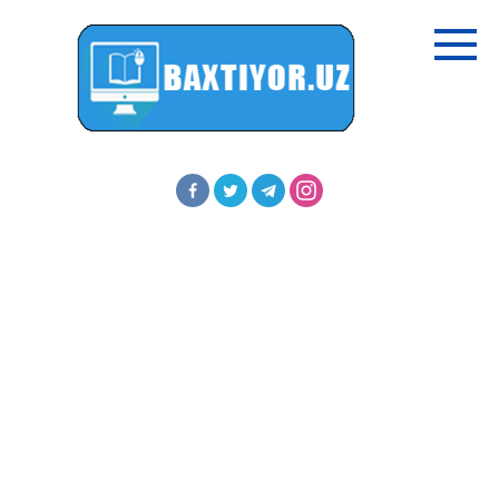
Перейти
к
контенту