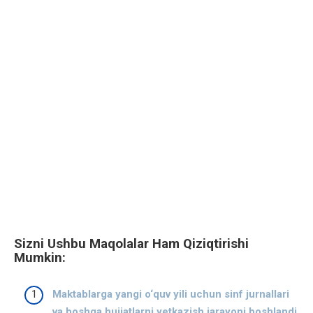
Sizni Ushbu Maqolalar Ham Qiziqtirishi
Mumkin:
Maktablarga yangi o‘quv yili uchun sinf jurnallari
va boshqa hujjatlarni yetkazish jarayoni boshlandi