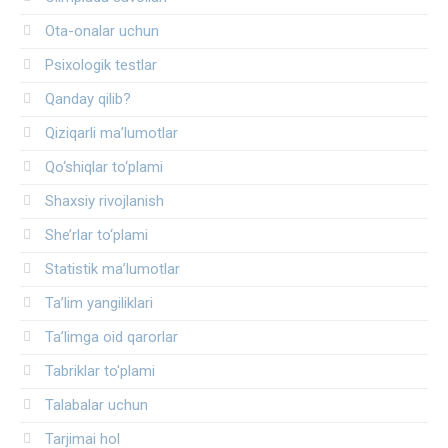
Ota-onalar uchun
Psixologik testlar
Qanday qilib?
Qiziqarli ma’lumotlar
Qo‘shiqlar to‘plami
Shaxsiy rivojlanish
She’rlar to‘plami
Statistik ma’lumotlar
Ta’lim yangiliklari
Ta’limga oid qarorlar
Tabriklar to'plami
Talabalar uchun
Tarjimai hol