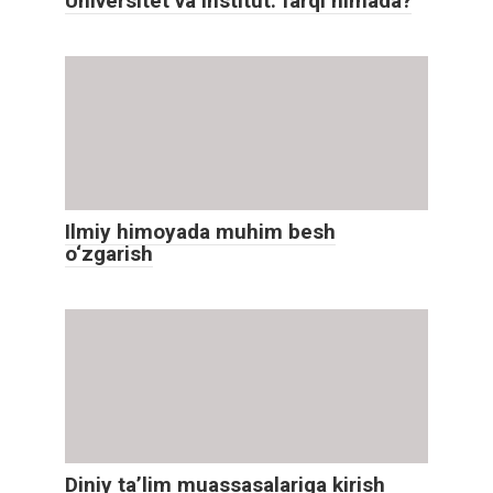
Universitet va institut: farqi nimada?
Ilmiy himoyada muhim besh
o‘zgarish
Diniy ta’lim muassasalariga kirish