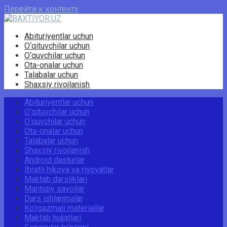
Перейти к контенту
Abituriyentlar uchun
O‘qituvchilar uchun
O‘quvchilar uchun
Ota-onalar uchun
Talabalar uchun
Shaxsiy rivojlanish
Abituriyentlar uchun
O‘qituvchilar uchun
O‘quvchilar uchun
Ota-onalar uchun
Talabalar uchun
Shaxsiy rivojlanish
Android dasturlar
Ibratli hikoya va rivoyatlar
Maktab darsliklari
Mantiqiy savollar
Dars ishlanmalar
Ko‘rgazmali materiallar
Maktab hujjatlari