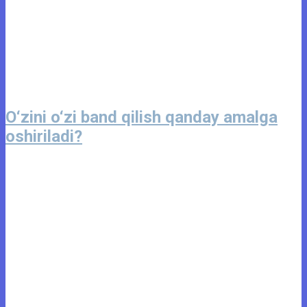
O‘zini o‘zi band qilish qanday amalga
oshiriladi?