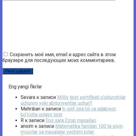
Сохранить моё имя, email и адрес сайта в этом
браузере для последующих моих комментариев.
Eng yangi fikrlar
Sevara
к записи
Milliy test sertifikati o‘qituvchilar
uchunmi yoki abituriyentlar uchun?
Mehriban
к записи
6-sinf ona tili va adabiyot
bo‘yicha onlayn test
R
к записи
Eng sara Ezop masallari
anoim
к записи
Matematika fanidan 100 ta qiyin
misollar va masalalar yechimi bilan