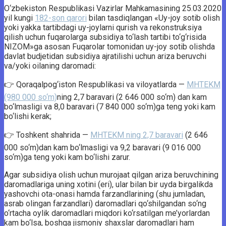
O‘zbekiston Respublikasi Vazirlar Mahkamasining 25.03.2020
yil kungi
182-son qarori
bilan tasdiqlangan «Uy-joy sotib olish
yoki yakka tartibdagi uy-joylarni qurish va rekonstruksiya
qilish uchun fuqarolarga subsidiya to‘lash tartibi to‘g‘risida
NIZOM»ga asosan Fuqarolar tomonidan uy-joy sotib olishda
davlat budjetidan subsidiya ajratilishi uchun ariza beruvchi
va/yoki oilaning daromadi:
👉 Qoraqalpog‘iston Respublikasi va viloyatlarda —
MHTEKM
(980 000 so‘m)
ning 2,7 baravari (2 646 000 so‘m) dan kam
bo‘lmasligi va 8,0 baravari (7 840 000 so‘m)ga teng yoki kam
bo‘lishi kerak;
👉 Toshkent shahrida —
MHTEKM ning 2,7 baravari
(2 646
000 so‘m)dan kam bo‘lmasligi va 9,2 baravari (9 016 000
so‘m)ga teng yoki kam bo‘lishi zarur.
Agar subsidiya olish uchun murojaat qilgan ariza beruvchining
daromadlariga uning xotini (eri), ular bilan bir uyda birgalikda
yashovchi ota-onasi hamda farzandlarining (shu jumladan,
asrab olingan farzandlari) daromadlari qo‘shilgandan so‘ng
o‘rtacha oylik daromadlari miqdori ko‘rsatilgan me’yorlardan
kam bo‘lsa, boshqa jismoniy shaxslar daromadlari ham