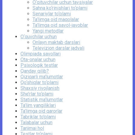
O‘qituvchilar uchun tavsiyalar
Sahna ko‘rinishlari to‘plami
Senariylar to‘plami
Ta’limga oid maqolalar
Ta’limga oid savol-javoblar
Yangi metodlar
O‘quvchilar uchun
Onlayn maktab darslari
Televizion darslar jadvali
Olimpiada savollari
Ota-onalar uchun
Psixologik testlar
Qanday qilib?
Qiziqarli ma’lumotlar
Qo‘shiqlar to‘plami
Shaxsiy rivojlanish
She’rlar to‘plami
Statistik ma’lumotlar
Ta’lim yangiliklari
Ta’limga oid qarorlar
Tabriklar to'plami
Talabalar uchun
Tarjimai hol
Testlar to‘plami