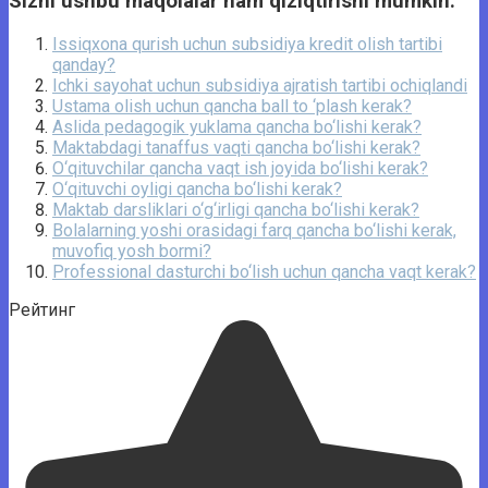
Sizni ushbu maqolalar ham qiziqtirishi mumkin:
Issiqxona qurish uchun subsidiya kredit olish tartibi
qanday?
Ichki sayohat uchun subsidiya ajratish tartibi ochiqlandi
Ustama olish uchun qancha ball to ‘plash kerak?
Aslida pedagogik yuklama qancha bo‘lishi kerak?
Maktabdagi tanaffus vaqti qancha bo‘lishi kerak?
O‘qituvchilar qancha vaqt ish joyida bo‘lishi kerak?
O‘qituvchi oyligi qancha bo‘lishi kerak?
Maktab darsliklari o‘g‘irligi qancha bo‘lishi kerak?
Bolalarning yoshi orasidagi farq qancha bo‘lishi kerak,
muvofiq yosh bormi?
Professional dasturchi bo‘lish uchun qancha vaqt kerak?
Рейтинг