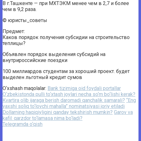
В г.Ташкенте — при МХТЭКМ менее чем в 2,7 и более
чем в 9,2 раза.
© юристы_советы
Предмет:
Каков порядок получения субсидии на строительство
теплицы?
Объявлен порядок выделения субсидий на
внутрироссийские поездки
100 миллиардов студентам за хороший проект. будет
выделен льготный кредит сумов
O‘xshash maqolalar:
Bank tizimiga oid foydali portallar
O‘zbekistonda pulli to‘xtash joylari necha so‘m bo‘lishi kerak?
Kvartira olib ijaraga berish daromadi qanchalik samarali?
“Eng
yaxshi soliq to‘lovchi mahalla” nominatsiyasi joriy etiladi
Dollarning haqiqiyligini qanday tekshirish mumkin?
Garov va
kafil: qarzdor to‘lamasa nima bo‘ladi?
Telegramda o‘qish