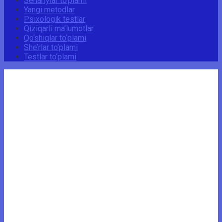
Senariylar to‘plami
Yangi metodlar
Psixologik testlar
Qiziqarli ma’lumotlar
Qo‘shiqlar to‘plami
She’rlar to‘plami
Testlar to‘plami