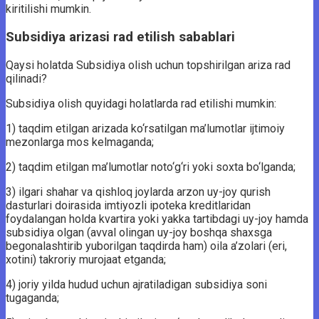
kiritilishi mumkin.
Subsidiya arizasi rad etilish sabablari
Qaysi holatda Subsidiya olish uchun topshirilgan ariza rad
qilinadi?
Subsidiya olish quyidagi holatlarda rad etilishi mumkin:
1) taqdim etilgan arizada ko‘rsatilgan ma’lumotlar ijtimoiy
mezonlarga mos kelmaganda;
2) taqdim etilgan ma’lumotlar noto‘g‘ri yoki soxta bo‘lganda;
3) ilgari shahar va qishloq joylarda arzon uy-joy qurish
dasturlari doirasida imtiyozli ipoteka kreditlaridan
foydalangan holda kvartira yoki yakka tartibdagi uy-joy hamda
subsidiya olgan (avval olingan uy-joy boshqa shaxsga
begonalashtirib yuborilgan taqdirda ham) oila a’zolari (eri,
xotini) takroriy murojaat etganda;
4) joriy yilda hudud uchun ajratiladigan subsidiya soni
tugaganda;