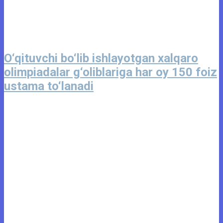
O‘qituvchi bo‘lib ishlayotgan xalqaro
olimpiadalar g‘oliblariga har oy 150 foiz
ustama to‘lanadi