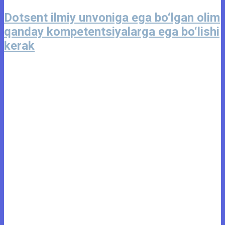
Dotsent ilmiy unvoniga ega bo‘lgan olim
qanday kompetentsiyalarga ega bo‘lishi
kerak