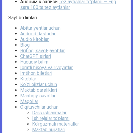
Аноним
к записи
Tez aytishlar to‘plami — Eng
sara 100 ta tez aytishlar
Sayt bo’limlari
Abituriyentlar uchun
Android dasturlar
Audio kitoblar
Blog
Brifing, savol-javoblar
ChatGPT sirlari
Huquqiy bilim
Ibratli hikoya va rivoyatlar
Imtihon biletlari
Kitoblar
Ko‘zi ojizlar uchun
Maktab darsliklari
Mantiqiy savollar
Maqollar
O‘qituvchilar uchun
Dars ishlanmalar
Ish rejalar to‘plami
Ko‘rgazmali materiallar
Maktab hujjatlari