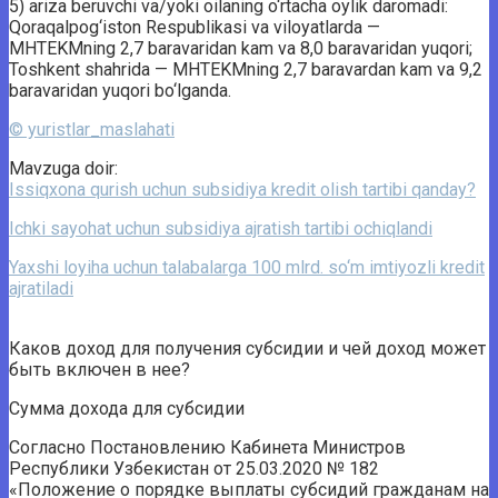
5) ariza beruvchi va/yoki oilaning o‘rtacha oylik daromadi:
Qoraqalpog‘iston Respublikasi va viloyatlarda —
MHTEKMning 2,7 baravaridan kam va 8,0 baravaridan yuqori;
Toshkent shahrida — MHTEKMning 2,7 baravardan kam va 9,2
baravaridan yuqori bo‘lganda.
© yuristlar_maslahati
Mavzuga doir:
Issiqxona qurish uchun subsidiya kredit olish tartibi qanday?
Ichki sayohat uchun subsidiya ajratish tartibi ochiqlandi
Yaxshi loyiha uchun talabalarga 100 mlrd. so‘m imtiyozli kredit
ajratiladi
Каков доход для получения субсидии и чей доход может
быть включен в нее?
Сумма дохода для субсидии
Согласно Постановлению Кабинета Министров
Республики Узбекистан от 25.03.2020 № 182
«Положение о порядке выплаты субсидий гражданам на