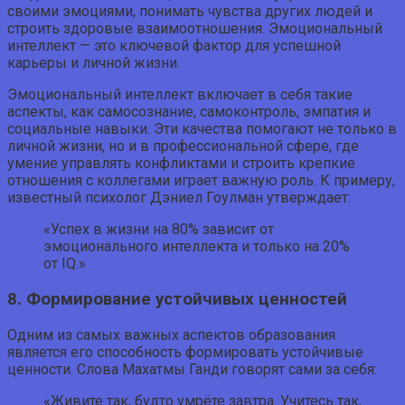
своими эмоциями, понимать чувства других людей и
строить здоровые взаимоотношения. Эмоциональный
интеллект — это ключевой фактор для успешной
карьеры и личной жизни.
Эмоциональный интеллект включает в себя такие
аспекты, как самосознание, самоконтроль, эмпатия и
социальные навыки. Эти качества помогают не только в
личной жизни, но и в профессиональной сфере, где
умение управлять конфликтами и строить крепкие
отношения с коллегами играет важную роль. К примеру,
известный психолог Дэниел Гоулман утверждает:
«Успех в жизни на 80% зависит от
эмоционального интеллекта и только на 20%
от IQ.»
8. Формирование устойчивых ценностей
Одним из самых важных аспектов образования
является его способность формировать устойчивые
ценности. Слова Махатмы Ганди говорят сами за себя:
«Живите так, будто умрёте завтра. Учитесь так,