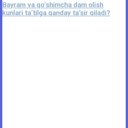
Bayram va qo‘shimcha dam olish
kunlari ta’tilga qanday ta’sir qiladi?