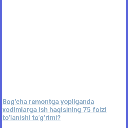
Bog‘cha remontga yopilganda
xodimlarga ish haqisining 75 foizi
to‘lanishi to‘g‘rimi?