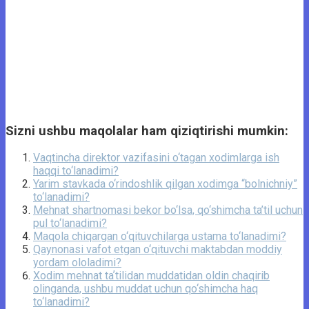
Sizni ushbu maqolalar ham qiziqtirishi mumkin:
Vaqtincha direktor vazifasini o‘tagan xodimlarga ish
haqqi to‘lanadimi?
Yarim stavkada o‘rindoshlik qilgan xodimga “bolnichniy”
to‘lanadimi?
Mehnat shartnomasi bekor bo‘lsa, qo‘shimcha ta’til uchun
pul to‘lanadimi?
Maqola chiqargan o‘qituvchilarga ustama to‘lanadimi?
Qaynonasi vafot etgan o‘qituvchi maktabdan moddiy
yordam ololadimi?
Xodim mehnat taʼtilidan muddatidan oldin chaqirib
olinganda, ushbu muddat uchun qo‘shimcha haq
to‘lanadimi?