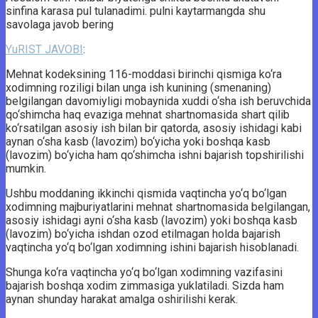
sinfina karasa pul tulanadimi. pulni kaytarmangda shu
savolaga javob bering
YuRIST JAVOBI
:
Mehnat kodeksining 116-moddasi birinchi qismiga ko‘ra
xodimning roziligi bilan unga ish kunining (smenaning)
belgilangan davomiyligi mobaynida xuddi o‘sha ish beruvchida
qo‘shimcha haq evaziga mehnat shartnomasida shart qilib
ko‘rsatilgan asosiy ish bilan bir qatorda, asosiy ishidagi kabi
aynan o‘sha kasb (lavozim) bo‘yicha yoki boshqa kasb
(lavozim) bo‘yicha ham qo‘shimcha ishni bajarish topshirilishi
mumkin.
Ushbu moddaning ikkinchi qismida vaqtincha yo‘q bo‘lgan
xodimning majburiyatlarini mehnat shartnomasida belgilangan,
asosiy ishidagi ayni o‘sha kasb (lavozim) yoki boshqa kasb
(lavozim) bo‘yicha ishdan ozod etilmagan holda bajarish
vaqtincha yo‘q bo‘lgan xodimning ishini bajarish hisoblanadi.
Shunga ko‘ra vaqtincha yo‘q bo‘lgan xodimning vazifasini
bajarish boshqa xodim zimmasiga yuklatiladi. Sizda ham
aynan shunday harakat amalga oshirilishi kerak.