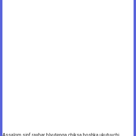
Assalom sinf raxbar blyutenga chiksa boshka ukutuvchi