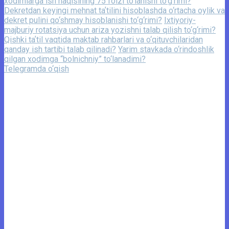
xodimlarga ish haqisining 75 foizi to‘lanishi to‘g‘rimi?
Dekretdan keyingi mehnat taʼtilini hisoblashda o‘rtacha oylik va
dekret pulini qo‘shmay hisoblanishi to‘g‘rimi?
Ixtiyoriy-
majburiy rotatsiya uchun ariza yozishni talab qilish to‘g‘rimi?
Qishki taʼtil vaqtida maktab rahbarlari va o‘qituvchilaridan
qanday ish tartibi talab qilinadi?
Yarim stavkada o‘rindoshlik
qilgan xodimga “bolnichniy” to‘lanadimi?
Telegramda o‘qish