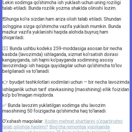
Lekin xodimga qo‘shimcha ish yuklash uchun uning roziligi
talab etiladi. Bunda rozilik yozma shaklda olinishi lozim.
❗️Shunga ko‘ra sizdan ham ariza olish talab etiladi. Shundan
so‘nggina sizga qo‘shimcha vazifa yuklash mumkin. Bunda
mazkur vazifa yuklanishi haqida alohida buyruq ham
chiqariladi.
💁‍♂ Bunda ushbu kodeks 259-moddasiga asosan bir necha
kasbda (lavozimda) ishlaganda, xizmat ko‘rsatish doirasi
kengayganda, ish hajmi ko‘payganda xodimning asosiy
lavozimdagi ish haqiga quyidagilar uchun qo‘shimcha to‘lov
belgilanadi va to‘lanadi:
👉 byudjet tashkilotlari xodimlari uchun — bir necha lavozimda
ishlaganlik uchun tarif stavkasining (maoshining) ellik foizidan
ko‘p bo‘lmagan miqdorda.
✅ Bunda lavozim yuklatilgan xodimga shu lavozim
maoshining 50 foizigacha qo‘shimcha haq to‘lanadi.
O‘xshash maqolalar:
Xodim mehnat shartlarini o‘zgartirishni
talab qilishga haqlimi?
Bog‘cha remontga yopilganda