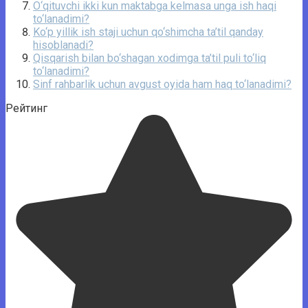
O‘qituvchi ikki kun maktabga kelmasa unga ish haqi
to‘lanadimi?
Ko‘p yillik ish staji uchun qo‘shimcha ta’til qanday
hisoblanadi?
Qisqarish bilan bo‘shagan xodimga ta’til puli to‘liq
to‘lanadimi?
Sinf rahbarlik uchun avgust oyida ham haq to‘lanadimi?
Рейтинг