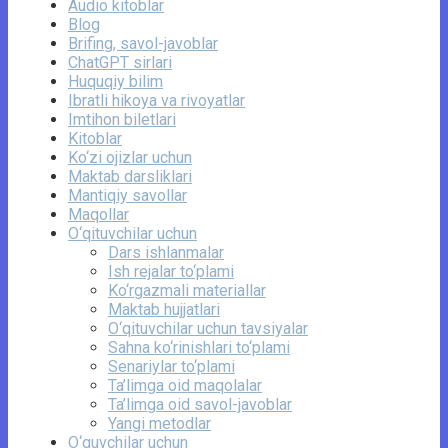
Audio kitoblar
Blog
Brifing, savol-javoblar
ChatGPT sirlari
Huquqiy bilim
Ibratli hikoya va rivoyatlar
Imtihon biletlari
Kitoblar
Ko‘zi ojizlar uchun
Maktab darsliklari
Mantiqiy savollar
Maqollar
O‘qituvchilar uchun
Dars ishlanmalar
Ish rejalar to‘plami
Ko‘rgazmali materiallar
Maktab hujjatlari
O‘qituvchilar uchun tavsiyalar
Sahna ko‘rinishlari to‘plami
Senariylar to‘plami
Ta’limga oid maqolalar
Ta’limga oid savol-javoblar
Yangi metodlar
O‘quvchilar uchun