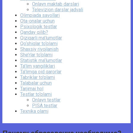
Onlayn maktab darslari
Televizion darslar jadvali
Olimpiada savollari
Ota-onalar uchun
Psixologik testlar
Qanday qilib?
Qiziqarli ma’lumotlar
Qo‘shiqlar to‘plami
Shaxsiy rivojlanish
She’rlar to‘plami
Statistik ma’lumotlar
Ta’lim yangiliklari
Ta’limga oid qarorlar
Tabriklar to'plami
Talabalar uchun
Tarjimai hol
Testlar to‘plami
Onlayn testlar
PISA testlar
Texnika olami