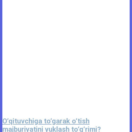
O‘qituvchiga to‘garak o‘tish
majburiyatini yuklash to‘g‘rimi?