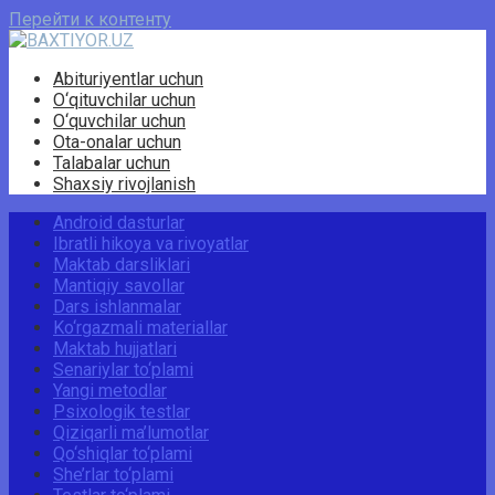
Перейти к контенту
Abituriyentlar uchun
O‘qituvchilar uchun
O‘quvchilar uchun
Ota-onalar uchun
Talabalar uchun
Shaxsiy rivojlanish
Android dasturlar
Ibratli hikoya va rivoyatlar
Maktab darsliklari
Mantiqiy savollar
Dars ishlanmalar
Ko‘rgazmali materiallar
Maktab hujjatlari
Senariylar to‘plami
Yangi metodlar
Psixologik testlar
Qiziqarli ma’lumotlar
Qo‘shiqlar to‘plami
She’rlar to‘plami