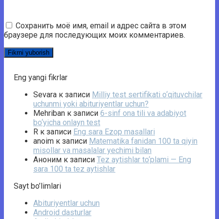
Сохранить моё имя, email и адрес сайта в этом
браузере для последующих моих комментариев.
Eng yangi fikrlar
Sevara
к записи
Milliy test sertifikati o‘qituvchilar
uchunmi yoki abituriyentlar uchun?
Mehriban
к записи
6-sinf ona tili va adabiyot
bo‘yicha onlayn test
R
к записи
Eng sara Ezop masallari
anoim
к записи
Matematika fanidan 100 ta qiyin
misollar va masalalar yechimi bilan
Аноним
к записи
Tez aytishlar to‘plami — Eng
sara 100 ta tez aytishlar
Sayt bo’limlari
Abituriyentlar uchun
Android dasturlar