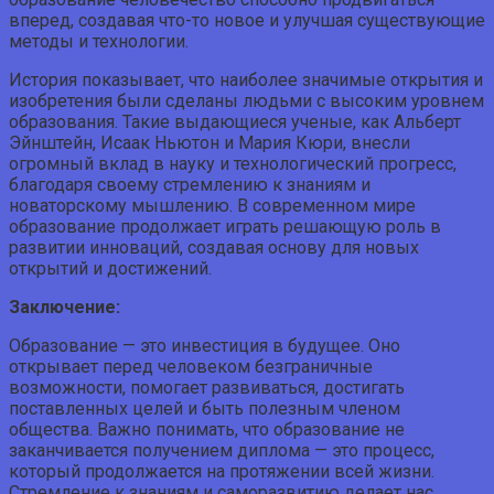
вперед, создавая что-то новое и улучшая существующие
методы и технологии.
История показывает, что наиболее значимые открытия и
изобретения были сделаны людьми с высоким уровнем
образования. Такие выдающиеся ученые, как Альберт
Эйнштейн, Исаак Ньютон и Мария Кюри, внесли
огромный вклад в науку и технологический прогресс,
благодаря своему стремлению к знаниям и
новаторскому мышлению. В современном мире
образование продолжает играть решающую роль в
развитии инноваций, создавая основу для новых
открытий и достижений.
Заключение:
Образование — это инвестиция в будущее. Оно
открывает перед человеком безграничные
возможности, помогает развиваться, достигать
поставленных целей и быть полезным членом
общества. Важно понимать, что образование не
заканчивается получением диплома — это процесс,
который продолжается на протяжении всей жизни.
Стремление к знаниям и саморазвитию делает нас