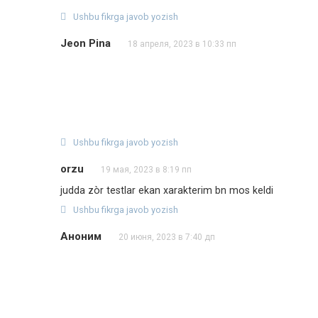
Ushbu fikrga javob yozish
Jeon Pina
18 апреля, 2023 в 10:33 пп
Ushbu fikrga javob yozish
orzu
19 мая, 2023 в 8:19 пп
judda zòr testlar ekan xarakterim bn mos keldi
Ushbu fikrga javob yozish
Аноним
20 июня, 2023 в 7:40 дп