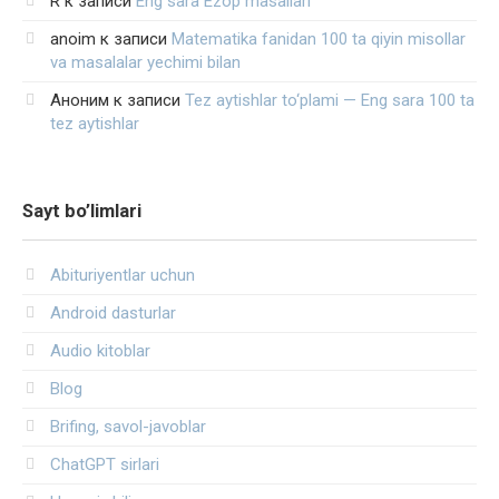
R
к записи
Eng sara Ezop masallari
anoim
к записи
Matematika fanidan 100 ta qiyin misollar
va masalalar yechimi bilan
Аноним
к записи
Tez aytishlar to‘plami — Eng sara 100 ta
tez aytishlar
Sayt bo’limlari
Abituriyentlar uchun
Android dasturlar
Audio kitoblar
Blog
Brifing, savol-javoblar
ChatGPT sirlari