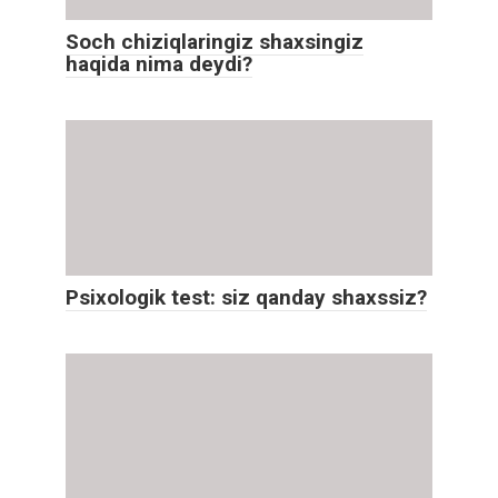
Soch chiziqlaringiz shaxsingiz
haqida nima deydi?
Psixologik test: siz qanday shaxssiz?