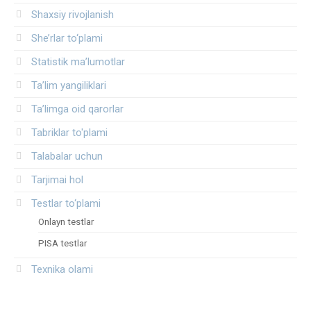
Shaxsiy rivojlanish
She’rlar to‘plami
Statistik ma’lumotlar
Ta’lim yangiliklari
Ta’limga oid qarorlar
Tabriklar to'plami
Talabalar uchun
Tarjimai hol
Testlar to‘plami
Onlayn testlar
PISA testlar
Texnika olami