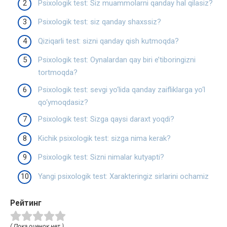
Psixologik test: Siz muammolarni qanday hal qilasiz?
Psixologik test: siz qanday shaxssiz?
Qiziqarli test: sizni qanday qish kutmoqda?
Psixologik test: Oynalardan qay biri e’tiboringizni
tortmoqda?
Psixologik test: sevgi yo‘lida qanday zaifliklarga yo‘l
qo‘ymoqdasiz?
Psixologik test: Sizga qaysi daraxt yoqdi?
Kichik psixologik test: sizga nima kerak?
Psixologik test: Sizni nimalar kutyapti?
Yangi psixologik test: Xarakteringiz sirlarini ochamiz
Рейтинг
( Пока оценок нет )