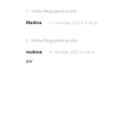
Ushbu fikrga javob yozish
Madina
17 сентября, 2022 в 9:18 дп
Ushbu fikrga javob yozish
mubina
21 октября, 2022 в 5:09 пп
zor