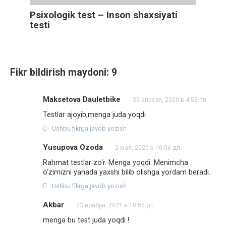
Psixologik test – Inson shaxsiyati
testi
Fikr bildirish maydoni: 9
Maksetova Dauletbike
25 апреля, 2020 в 4:52 пп
Testlar ajoyib,menga juda yoqdi
Ushbu fikrga javob yozish
Yusupova Ozoda
2 мая, 2020 в 10:06 дп
Rahmat testlar zo‘r. Menga yoqdi. Menimcha
o‘zimizni yanada yaxshi bilib olishga yordam beradi.
Ushbu fikrga javob yozish
Akbar
23 ноября, 2021 в 10:55 дп
menga bu test juda yoqdi !