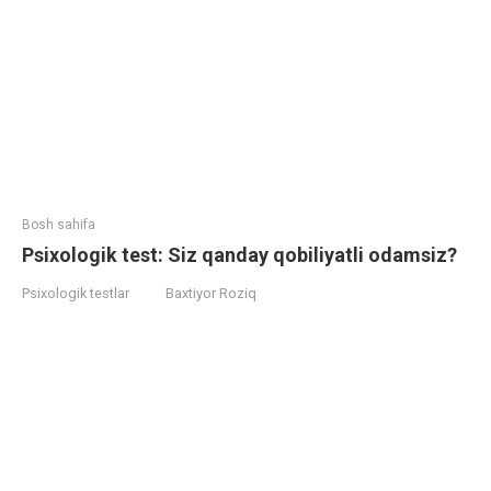
Bosh sahifa
Psixologik test: Siz qanday qobiliyatli odamsiz?
Psixologik testlar
Baxtiyor Roziq