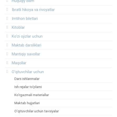
Huquqiy bilim
Ibratli hikoya va rivoyatlar
Imtihon biletlari
Kitoblar
Ko‘zi ojizlar uchun
Maktab darsliklari
Mantiqiy savollar
Maqollar
O‘qituvchilar uchun
Dars ishlanmalar
Ish rejalar to‘plami
Ko‘rgazmali materiallar
Maktab hujjatlari
O‘qituvchilar uchun tavsiyalar