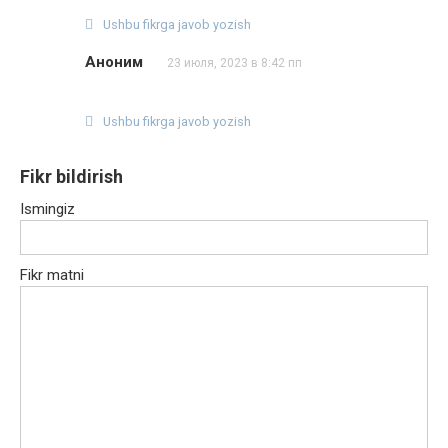
Ushbu fikrga javob yozish
Аноним
23 июля, 2023 в 8:42 пп
Ushbu fikrga javob yozish
Fikr bildirish
Ismingiz
Fikr matni