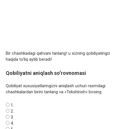
Bir chashkadagi qahvani tanlang! u sizning qobiliyatingiz
haqida to‘liq aytib beradi!
Qobiliyatni aniqlash so’rovnomasi
Qobiliyat xususiyatlaringizni aniqlash uchun rasmdagi
chashkalardan birini tanlang va «Tekshirish» bosing.
1.
2.
3.
4.