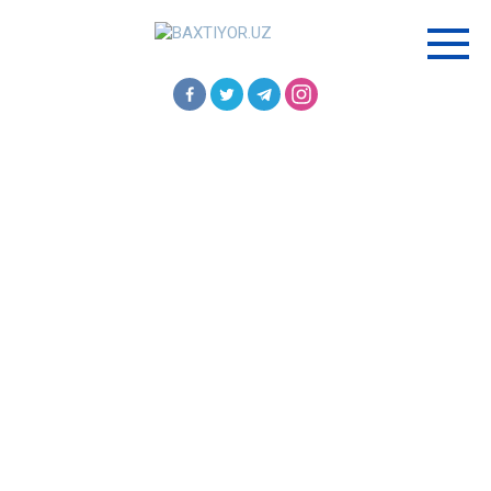
Перейти
к
контенту