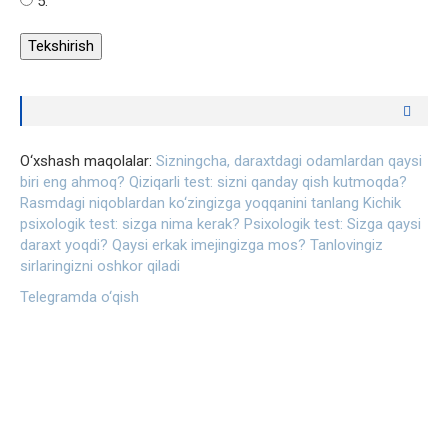
5.
O‘xshash maqolalar:
Sizningcha, daraxtdagi odamlardan qaysi
biri eng ahmoq?
Qiziqarli test: sizni qanday qish kutmoqda?
Rasmdagi niqoblardan ko‘zingizga yoqqanini tanlang
Kichik
psixologik test: sizga nima kerak?
Psixologik test: Sizga qaysi
daraxt yoqdi?
Qaysi erkak imejingizga mos? Tanlovingiz
sirlaringizni oshkor qiladi
Telegramda o‘qish