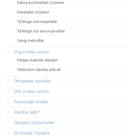
Sahna ko‘rinishlari to‘plami
Senariylar to‘plami
Ta’limga oid maqolalar
Ta’limga oid savol-javoblar
Yangi metodlar
O‘quvchilar uchun
Onlayn maktab darslari
Televizion darslar jadvali
Olimpiada savollari
Ota-onalar uchun
Psixologik testlar
Qanday qilib?
Qiziqarli ma’lumotlar
Qo‘shiqlar to‘plami