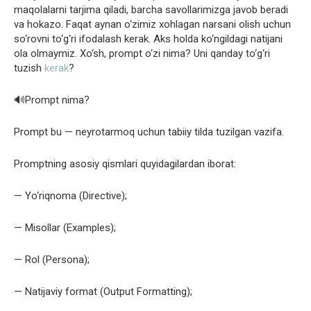
maqolalarni tarjima qiladi, barcha savollarimizga javob beradi
va hokazo. Faqat aynan o‘zimiz xohlagan narsani olish uchun
so‘rovni to‘g‘ri ifodalash kerak. Aks holda ko‘ngildagi natijani
ola olmaymiz. Xo‘sh, prompt o‘zi nima? Uni qanday to‘g‘ri
tuzish
kerak
?
🔊Prompt nima?
Prompt bu — neyrotarmoq uchun tabiiy tilda tuzilgan vazifa.
Promptning asosiy qismlari quyidagilardan iborat:
— Yo‘riqnoma (Directive);
— Misollar (Examples);
— Rol (Persona);
— Natijaviy format (Output Formatting);