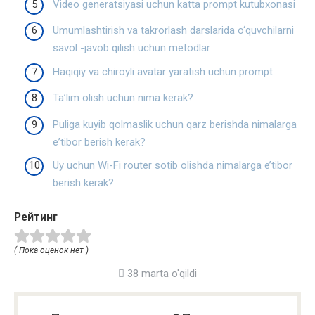
Video generatsiyasi uchun katta prompt kutubxonasi
Umumlashtirish va takrorlash darslarida o‘quvchilarni
savol -javob qilish uchun metodlar
Haqiqiy va chiroyli avatar yaratish uchun prompt
Ta’lim olish uchun nima kerak?
Puliga kuyib qolmaslik uchun qarz berishda nimalarga
eʼtibor berish kerak?
Uy uchun Wi-Fi router sotib olishda nimalarga e’tibor
berish kerak?
Рейтинг
( Пока оценок нет )
38 marta o'qildi