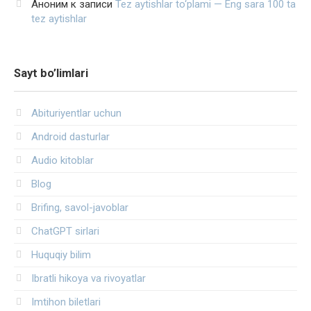
Аноним
к записи
Tez aytishlar to‘plami — Eng sara 100 ta
tez aytishlar
Sayt bo’limlari
Abituriyentlar uchun
Android dasturlar
Audio kitoblar
Blog
Brifing, savol-javoblar
ChatGPT sirlari
Huquqiy bilim
Ibratli hikoya va rivoyatlar
Imtihon biletlari