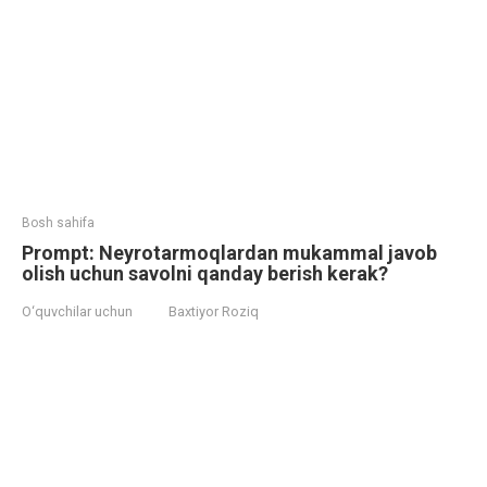
Bosh sahifa
Prompt: Neyrotarmoqlardan mukammal javob
olish uchun savolni qanday berish kerak?
O‘quvchilar uchun
Baxtiyor Roziq