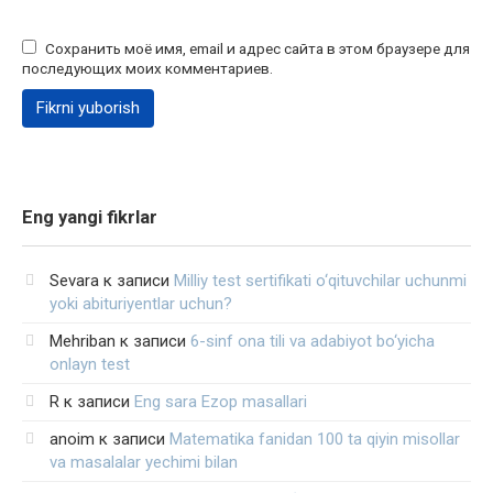
Сохранить моё имя, email и адрес сайта в этом браузере для
последующих моих комментариев.
Eng yangi fikrlar
Sevara
к записи
Milliy test sertifikati o‘qituvchilar uchunmi
yoki abituriyentlar uchun?
Mehriban
к записи
6-sinf ona tili va adabiyot bo‘yicha
onlayn test
R
к записи
Eng sara Ezop masallari
anoim
к записи
Matematika fanidan 100 ta qiyin misollar
va masalalar yechimi bilan