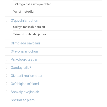
Ta’limga oid savol-javoblar
Yangi metodlar
O‘quvchilar uchun
Onlayn maktab darslari
Televizion darslar jadvali
Olimpiada savollari
Ota-onalar uchun
Psixologik testlar
Qanday qilib?
Qiziqarli ma’lumotlar
Qo‘shiqlar to‘plami
Shaxsiy rivojlanish
She’rlar to‘plami