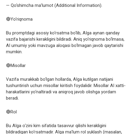
— Qo‘shimcha ma’lumot (Additional Information).
🔴Yo‘riqnoma
Bu promptdagi asosiy ko‘rsatma bo‘lib, AIga aynan qanday
vazifa bajarishi kerakligini bildiradi. Aniq yo‘riqnoma bo‘lmasa,
AI umumiy yoki mavzuga aloqasi bo‘lmagan javob qaytarishi
mumkin.
🔴Misollar
Vazifa murakkab bo‘lgan hollarda, AIga kutilgan natijani
tushuntirish uchun misollar kiritish foydalidir. Misollar AI xatti-
harakatlarini yo‘naltiradi va aniqroq javob olishga yordam
beradi.
🔴Rol
Bu AIga o‘zini kim sifatida tasavvur qilishi kerakligini
bildiradigan ko‘rsatmadir. AIga ma’lum rol yuklash (masalan,