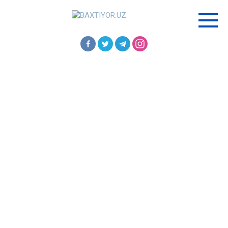
Перейти
к
контенту