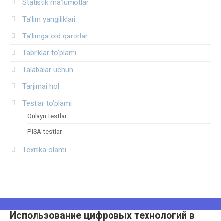
Statistik ma’lumotlar
Ta’lim yangiliklari
Ta’limga oid qarorlar
Tabriklar to'plami
Talabalar uchun
Tarjimai hol
Testlar to‘plami
Onlayn testlar
PISA testlar
Texnika olami
Использование цифровых технологий в