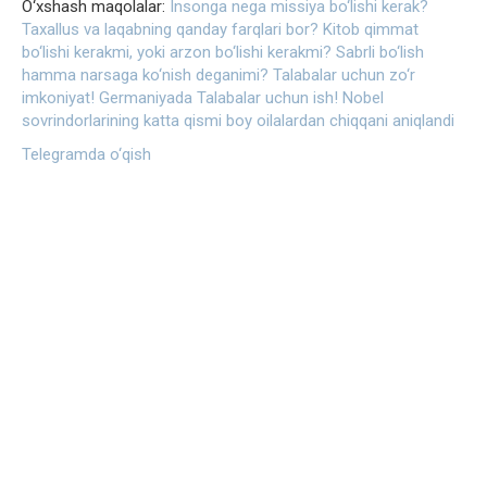
O‘xshash maqolalar:
Insonga nega missiya bo‘lishi kerak?
Taxallus va laqabning qanday farqlari bor?
Kitob qimmat
bo‘lishi kerakmi, yoki arzon bo‘lishi kerakmi?
Sabrli bo‘lish
hamma narsaga ko‘nish deganimi?
Talabalar uchun zo‘r
imkoniyat! Germaniyada Talabalar uchun ish!
Nobel
sovrindorlarining katta qismi boy oilalardan chiqqani aniqlandi
Telegramda o‘qish