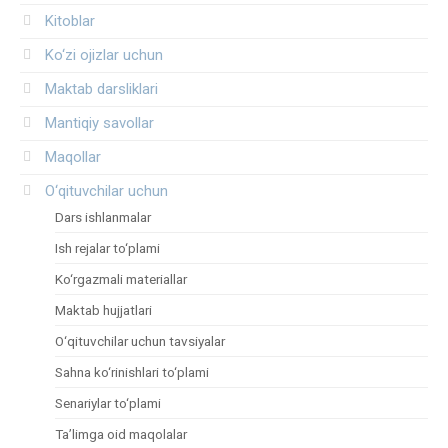
Kitoblar
Ko‘zi ojizlar uchun
Maktab darsliklari
Mantiqiy savollar
Maqollar
O‘qituvchilar uchun
Dars ishlanmalar
Ish rejalar to‘plami
Ko‘rgazmali materiallar
Maktab hujjatlari
O‘qituvchilar uchun tavsiyalar
Sahna ko‘rinishlari to‘plami
Senariylar to‘plami
Ta’limga oid maqolalar