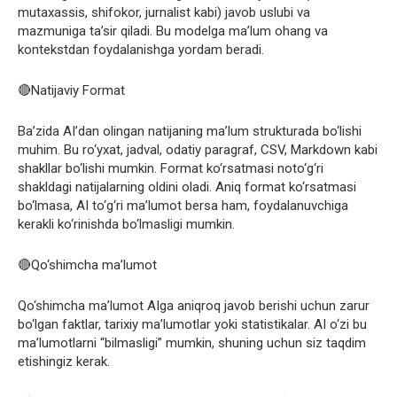
mutaxassis, shifokor, jurnalist kabi) javob uslubi va
mazmuniga ta’sir qiladi. Bu modelga ma’lum ohang va
kontekstdan foydalanishga yordam beradi.
🔴Natijaviy Format
Ba’zida AI’dan olingan natijaning ma’lum strukturada bo‘lishi
muhim. Bu ro‘yxat, jadval, odatiy paragraf, CSV, Markdown kabi
shakllar bo‘lishi mumkin. Format ko‘rsatmasi noto‘g‘ri
shakldagi natijalarning oldini oladi. Aniq format ko‘rsatmasi
bo‘lmasa, AI to‘g‘ri ma’lumot bersa ham, foydalanuvchiga
kerakli ko‘rinishda bo‘lmasligi mumkin.
🔴Qo‘shimcha ma’lumot
Qo‘shimcha ma’lumot AIga aniqroq javob berishi uchun zarur
bo‘lgan faktlar, tarixiy ma’lumotlar yoki statistikalar. AI o‘zi bu
ma’lumotlarni “bilmasligi” mumkin, shuning uchun siz taqdim
etishingiz kerak.