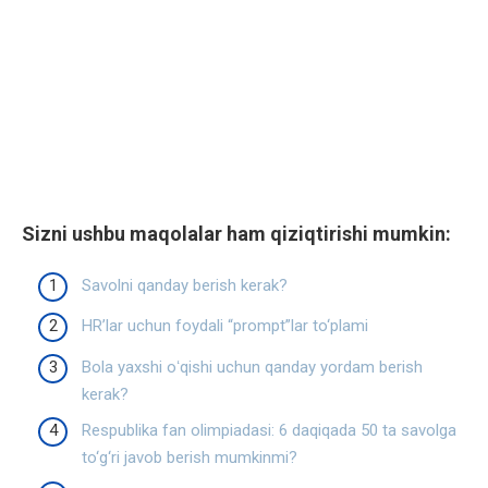
Sizni ushbu maqolalar ham qiziqtirishi mumkin:
Savolni qanday berish kerak?
HR’lar uchun foydali “prompt”lar to‘plami
Bola yaxshi oʻqishi uchun qanday yordam berish
kerak?
Respublika fan olimpiadasi: 6 daqiqada 50 ta savolga
to‘g‘ri javob berish mumkinmi?