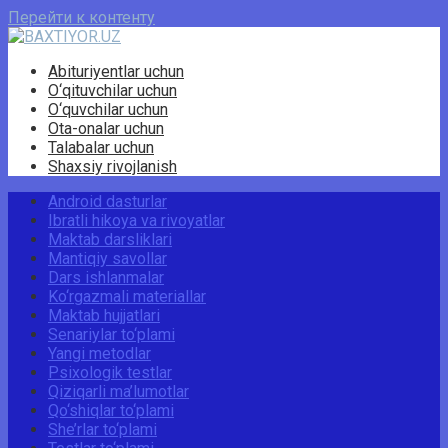
Перейти к контенту
Abituriyentlar uchun
O‘qituvchilar uchun
O‘quvchilar uchun
Ota-onalar uchun
Talabalar uchun
Shaxsiy rivojlanish
Android dasturlar
Ibratli hikoya va rivoyatlar
Maktab darsliklari
Mantiqiy savollar
Dars ishlanmalar
Ko‘rgazmali materiallar
Maktab hujjatlari
Senariylar to‘plami
Yangi metodlar
Psixologik testlar
Qiziqarli ma’lumotlar
Qo‘shiqlar to‘plami
She’rlar to‘plami