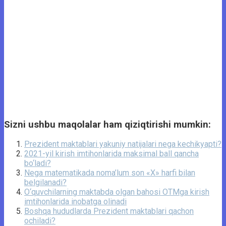
Sizni ushbu maqolalar ham qiziqtirishi mumkin:
Prezident maktablari yakuniy natijalari nega kechikyapti?
2021-yil kirish imtihonlarida maksimal ball qancha
bo‘ladi?
Nega matematikada noma’lum son «X» harfi bilan
belgilanadi?
O‘quvchilarning maktabda olgan bahosi OTMga kirish
imtihonlarida inobatga olinadi
Boshqa hududlarda Prezident maktablari qachon
ochiladi?