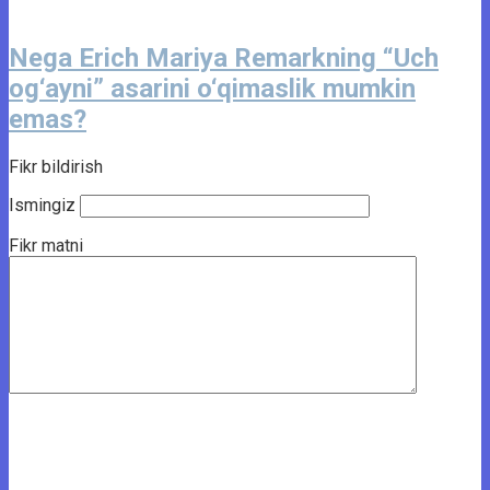
Nega Erich Mariya Remarkning “Uch
og‘ayni” asarini o‘qimaslik mumkin
emas?
Fikr bildirish
Ismingiz
Fikr matni