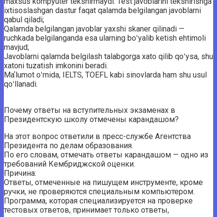
maxsus kompyuter tekshirmaydi. Test javoblarini tekshirishga
ixtisoslashgan dastur faqat qalamda belgilangan javoblarni
qabul qiladi;
Qalamda belgilangan javoblar yaxshi skaner qilinadi —
ruchkada belgilanganda esa ularning boʻyalib ketish ehtimoli
mavjud;
Javoblarni qalamda belgilash talabgorga xato qilib qoʻysa, shu
xatoni tuzatish imkonini beradi.
Maʼlumot oʻrnida, IELTS, TOEFL kabi sinovlarda ham shu usul
qoʻllanadi.
Почему ответы на вступительных экзаменах в
Президентскую школу отмечены карандашом?
На этот вопрос ответили в пресс-службе Агентства
Президента по делам образования.
По его словам, отмечать ответы карандашом — одно из
требований Кембриджской оценки.
Причина:
Ответы, отмеченные на пишущем инструменте, кроме
ручки, не проверяются специальным компьютером.
Программа, которая специализируется на проверке
тестовых ответов, принимает только ответы,