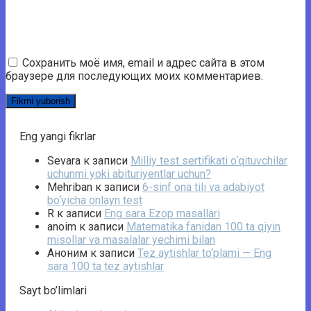
Сохранить моё имя, email и адрес сайта в этом
браузере для последующих моих комментариев.
Eng yangi fikrlar
Sevara
к записи
Milliy test sertifikati o‘qituvchilar
uchunmi yoki abituriyentlar uchun?
Mehriban
к записи
6-sinf ona tili va adabiyot
bo‘yicha onlayn test
R
к записи
Eng sara Ezop masallari
anoim
к записи
Matematika fanidan 100 ta qiyin
misollar va masalalar yechimi bilan
Аноним
к записи
Tez aytishlar to‘plami — Eng
sara 100 ta tez aytishlar
Sayt bo’limlari