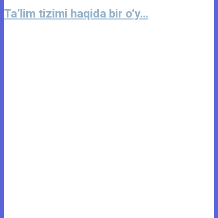
Ta’lim tizimi haqida bir o‘y…