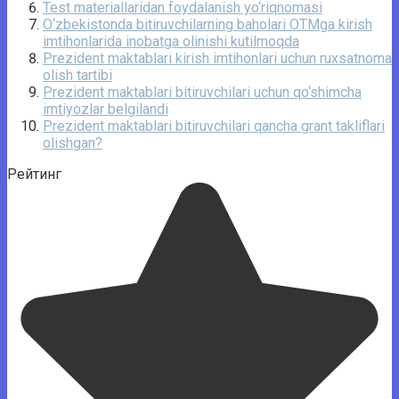
Test materiallaridan foydalanish yo‘riqnomasi
O‘zbekistonda bitiruvchilarning baholari OTMga kirish
imtihonlarida inobatga olinishi kutilmoqda
Prezident maktablari kirish imtihonlari uchun ruxsatnoma
olish tartibi
Prezident maktablari bitiruvchilari uchun qo‘shimcha
imtiyozlar belgilandi
Prezident maktablari bitiruvchilari qancha grant takliflari
olishgan?
Рейтинг