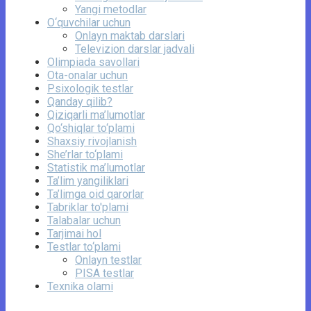
Yangi metodlar
O‘quvchilar uchun
Onlayn maktab darslari
Televizion darslar jadvali
Olimpiada savollari
Ota-onalar uchun
Psixologik testlar
Qanday qilib?
Qiziqarli ma’lumotlar
Qo‘shiqlar to‘plami
Shaxsiy rivojlanish
She’rlar to‘plami
Statistik ma’lumotlar
Ta’lim yangiliklari
Ta’limga oid qarorlar
Tabriklar to'plami
Talabalar uchun
Tarjimai hol
Testlar to‘plami
Onlayn testlar
PISA testlar
Texnika olami