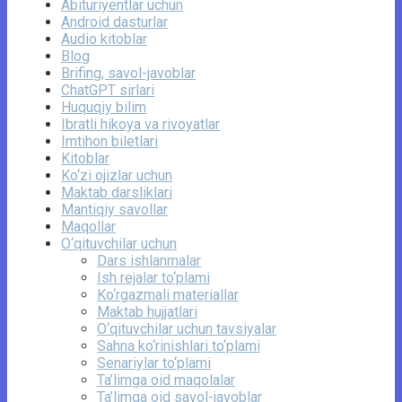
Abituriyentlar uchun
Android dasturlar
Audio kitoblar
Blog
Brifing, savol-javoblar
ChatGPT sirlari
Huquqiy bilim
Ibratli hikoya va rivoyatlar
Imtihon biletlari
Kitoblar
Ko‘zi ojizlar uchun
Maktab darsliklari
Mantiqiy savollar
Maqollar
O‘qituvchilar uchun
Dars ishlanmalar
Ish rejalar to‘plami
Ko‘rgazmali materiallar
Maktab hujjatlari
O‘qituvchilar uchun tavsiyalar
Sahna ko‘rinishlari to‘plami
Senariylar to‘plami
Ta’limga oid maqolalar
Ta’limga oid savol-javoblar