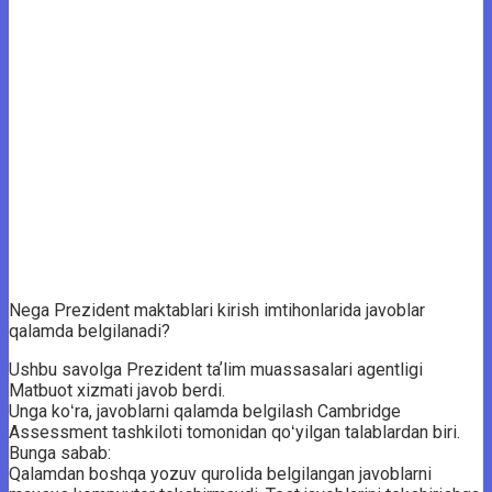
Nega Prezident maktablari kirish imtihonlarida javoblar
qalamda belgilanadi?
Ushbu savolga Prezident taʼlim muassasalari agentligi
Matbuot xizmati javob berdi.
Unga koʻra, javoblarni qalamda belgilash Cambridge
Assessment tashkiloti tomonidan qoʻyilgan talablardan biri.
Bunga sabab:
Qalamdan boshqa yozuv qurolida belgilangan javoblarni