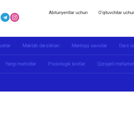
Abituriyentlar uchun
O‘qituvchilar uchu
yatlar
Maktab darsliklari
Mantiqiy savollar
Dars i
Yangi metodlar
Psixologik testlar
Qiziqarli ma’lumot