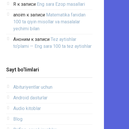
R
к записи
Eng sara Ezop masallari
anoim
к записи
Matematika fanidan
100 ta qiyin misollar va masalalar
yechimi bilan
Аноним
к записи
Tez aytishlar
to‘plami — Eng sara 100 ta tez aytishlar
Sayt bo’limlari
Abituriyentlar uchun
Android dasturlar
Audio kitoblar
Blog