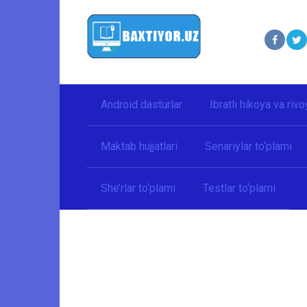
Перейти
к
контенту
Android dasturlar
Ibratli hikoya va rivo
Maktab hujjatlari
Senariylar to‘plami
She’rlar to‘plami
Testlar to‘plami