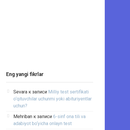
Eng yangi fikrlar
Sevara
к записи
Milliy test sertifikati
o‘qituvchilar uchunmi yoki abituriyentlar
uchun?
Mehriban
к записи
6-sinf ona tili va
adabiyot bo‘yicha onlayn test