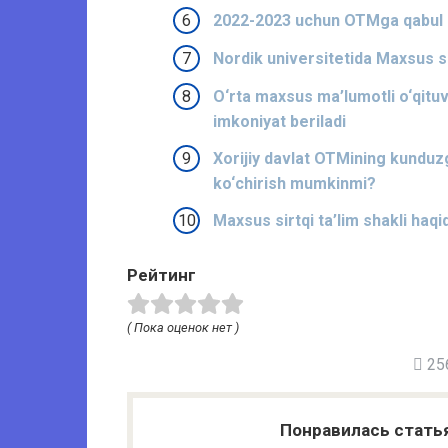
2022-2023 uchun OTMga qabul kvo
Nordik universitetida Maxsus si
O‘rta maxsus ma’lumotli o‘qituvc
imkoniyat beriladi
Xorijiy davlat OTMining kunduzg
ko‘chirish mumkinmi?
Maxsus sirtqi ta’lim shakli haqi
Рейтинг
( Пока оценок нет )
256
Понравилась стать