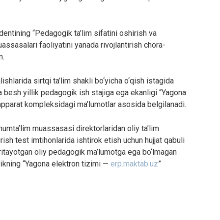
ntining “Pedagogik ta’lim sifatini oshirish va
assasalari faoliyatini yanada rivojlantirish chora-
n.
shlarida sirtqi ta’lim shakli bo‘yicha o‘qish istagida
a besh yillik pedagogik ish stajiga ega ekanligi “Yagona
-apparat kompleksidagi ma’lumotlar asosida belgilanadi.
umta’lim muassasasi direktorlaridan oliy ta’lim
sh test imtihonlarida ishtirok etish uchun hujjat qabuli
ritayotgan oliy pedagogik ma’lumotga ega bo‘lmagan
rlikning “Yagona elektron tizimi —
erp.maktab.uz
”