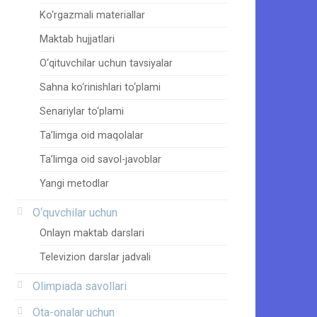
Ko‘rgazmali materiallar
Maktab hujjatlari
O‘qituvchilar uchun tavsiyalar
Sahna ko‘rinishlari to‘plami
Senariylar to‘plami
Ta’limga oid maqolalar
Ta’limga oid savol-javoblar
Yangi metodlar
O‘quvchilar uchun
Onlayn maktab darslari
Televizion darslar jadvali
Olimpiada savollari
Ota-onalar uchun