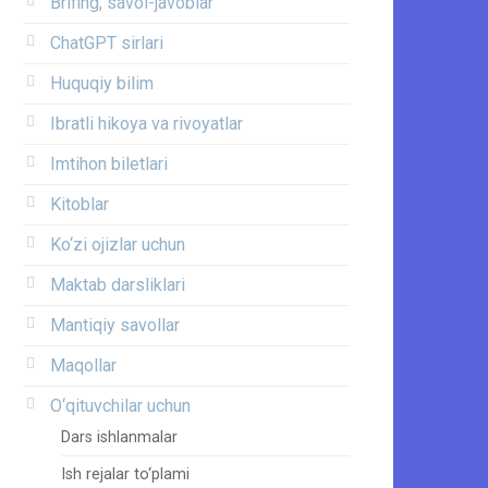
Brifing, savol-javoblar
ChatGPT sirlari
Huquqiy bilim
Ibratli hikoya va rivoyatlar
Imtihon biletlari
Kitoblar
Ko‘zi ojizlar uchun
Maktab darsliklari
Mantiqiy savollar
Maqollar
O‘qituvchilar uchun
Dars ishlanmalar
Ish rejalar to‘plami