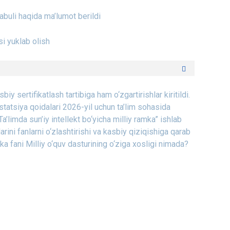
qabuli haqida ma’lumot berildi
i yuklab olish
iy sertifikatlash tartibiga ham o‘zgartirishlar kiritildi.
statsiya qoidalari
2026-yil uchun ta’lim sohasida
a’limda sun’iy intellekt bo‘yicha milliy ramka” ishlab
larini fanlarni o‘zlashtirishi va kasbiy qiziqishiga qarab
ika fani Milliy o‘quv dasturining o‘ziga xosligi nimada?