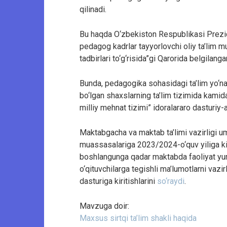
qilinadi.
Bu haqda O‘zbekiston Respublikasi Prezide
pedagog kadrlar tayyorlovchi oliy ta’lim mu
tadbirlari to‘g‘risida”gi Qarorida belgilanga
Bunda, pedagogika sohasidagi ta’lim yo‘nali
bo‘lgan shaxslarning ta’lim tizimida kamid
milliy mehnat tizimi” idoralararo dasturiy
Maktabgacha va maktab ta’limi vazirligi um
muassasalariga 2023/2024-o‘quv yiliga kiri
boshlangunga qadar maktabda faoliyat yu
o‘qituvchilarga tegishli ma’lumotlarni vazi
dasturiga kiritishlarini
so‘raydi
.
Mavzuga doir:
Maxsus sirtqi ta’lim shakli haqida