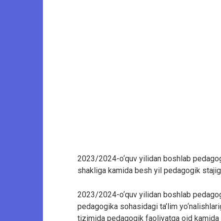
2023/2024-o‘quv yilidan boshlab pedagogik
shakliga kamida besh yil pedagogik stajiga 
2023/2024-o‘quv yilidan boshlab pedagogik
pedagogika sohasidagi ta’lim yo‘nalishlariga
tizimida pedagogik faoliyatga oid kamida b