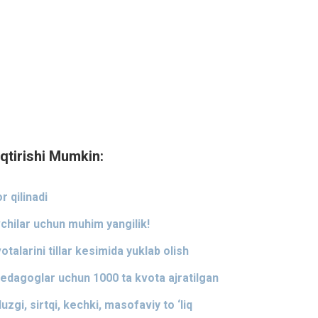
qtirishi Mumkin:
r qilinadi
chilar uchun muhim yangilik!
otalarini tillar kesimida yuklab olish
pedagoglar uchun 1000 ta kvota ajratilgan
gi, sirtqi, kechki, masofaviy to ‘liq