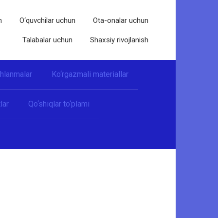
n
O‘quvchilar uchun
Ota-onalar uchun
Talabalar uchun
Shaxsiy rivojlanish
shlanmalar
Ko‘rgazmali materiallar
lar
Qo‘shiqlar to‘plami