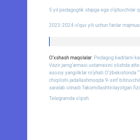
5 yil pedagoglik stajiga ega o‘qituvchilar 
2023-2024-o‘quv yili uchun fanlar majmuas
O‘xshash maqolalar:
Pedagog kadrlarni kasb
Vazir jamg‘armasi ustamasini olishda atte
asosiy yangiliklar ro‘yhati
O‘zbekistonda “T
chiqilishi jadallashmoqda
9-sinf bitiruvchi
saralab olinadi
Takomillashtirilayotgan fiz
Telegramda o‘qish