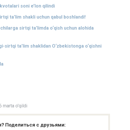
talari soni e’lon qilindi
rtqi ta’lim shakli uchun qabul boshlandi!
hilarga sirtqi ta’limda o‘qish uchun alohida
i-sirtqi ta’lim shaklidan O‘zbekistonga o‘qishni
da
 marta o'qildi
я? Поделиться с друзьями: