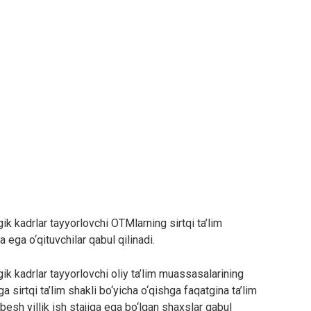
 kadrlar tayyorlovchi OTMlarning sirtqi ta’lim
ega o‘qituvchilar qabul qilinadi.
 kadrlar tayyorlovchi oliy ta’lim muassasalarining
 sirtqi ta’lim shakli bo‘yicha o‘qishga faqatgina ta’lim
esh yillik ish stajiga ega bo‘lgan shaxslar qabul