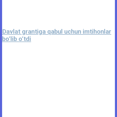
Davlat grantiga qabul uchun imtihonlar
bo‘lib o‘tdi