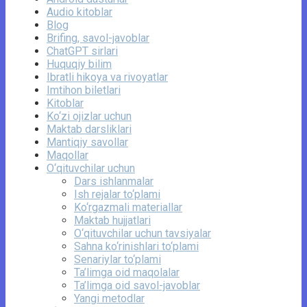
Audio kitoblar
Blog
Brifing, savol-javoblar
ChatGPT sirlari
Huquqiy bilim
Ibratli hikoya va rivoyatlar
Imtihon biletlari
Kitoblar
Ko‘zi ojizlar uchun
Maktab darsliklari
Mantiqiy savollar
Maqollar
O‘qituvchilar uchun
Dars ishlanmalar
Ish rejalar to‘plami
Ko‘rgazmali materiallar
Maktab hujjatlari
O‘qituvchilar uchun tavsiyalar
Sahna ko‘rinishlari to‘plami
Senariylar to‘plami
Ta’limga oid maqolalar
Ta’limga oid savol-javoblar
Yangi metodlar