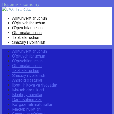
Перейти к контенту
Abituriyentlar uchun
O‘qituvchilar uchun
O‘quvchilar uchun
Ota-onalar uchun
Talabalar uchun
Shaxsiy rivojlanish
Abituriyentlar uchun
O‘qituvchilar uchun
O‘quvchilar uchun
Ota-onalar uchun
Talabalar uchun
Shaxsiy rivojlanish
Android dasturlar
Ibratli hikoya va rivoyatlar
Maktab darsliklari
Mantiqiy savollar
Dars ishlanmalar
Ko‘rgazmali materiallar
Maktab hujjatlari