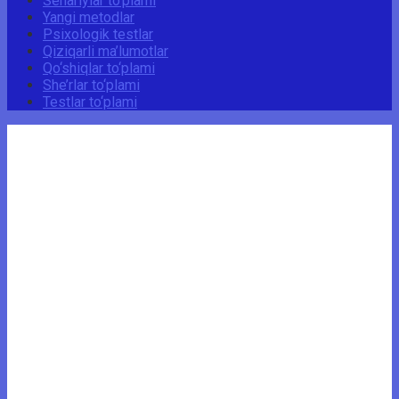
Senariylar to‘plami
Yangi metodlar
Psixologik testlar
Qiziqarli ma’lumotlar
Qo‘shiqlar to‘plami
She’rlar to‘plami
Testlar to‘plami