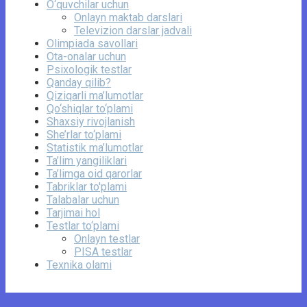
O‘quvchilar uchun
Onlayn maktab darslari
Televizion darslar jadvali
Olimpiada savollari
Ota-onalar uchun
Psixologik testlar
Qanday qilib?
Qiziqarli ma’lumotlar
Qo‘shiqlar to‘plami
Shaxsiy rivojlanish
She’rlar to‘plami
Statistik ma’lumotlar
Ta’lim yangiliklari
Ta’limga oid qarorlar
Tabriklar to'plami
Talabalar uchun
Tarjimai hol
Testlar to‘plami
Onlayn testlar
PISA testlar
Texnika olami