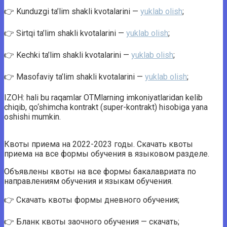
👉 Kunduzgi ta’lim shakli kvotalarini —
yuklab olish
;
👉 Sirtqi ta’lim shakli kvotalarini —
yuklab olish
;
👉 Kechki ta’lim shakli kvotalarini —
yuklab olish
;
👉 Masofaviy ta’lim shakli kvotalarini —
yuklab olish
;
IZOH: hali bu raqamlar OTMlarning imkoniyatlaridan kelib
chiqib, qo‘shimcha kontrakt (super-kontrakt) hisobiga yana
oshishi mumkin.
Квоты приема на 2022-2023 годы. Скачать квоты
приема на все формы обучения в языковом разделе.
Объявлены квоты на все формы бакалавриата по
направлениям обучения и языкам обучения.
👉 Скачать квоты формы дневного обучения;
👉 Бланк квоты заочного обучения — скачать;