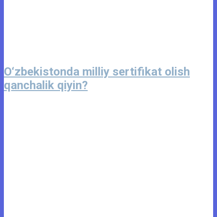
O‘zbekistonda milliy sertifikat olish
qanchalik qiyin?