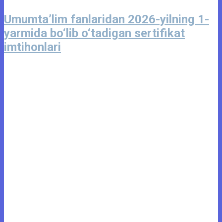
Umumta’lim fanlaridan 2026-yilning 1-
yarmida bo‘lib o‘tadigan sertifikat
imtihonlari