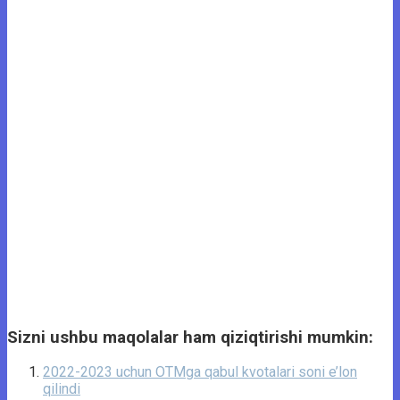
Sizni ushbu maqolalar ham qiziqtirishi mumkin:
2022-2023 uchun OTMga qabul kvotalari soni e’lon
qilindi