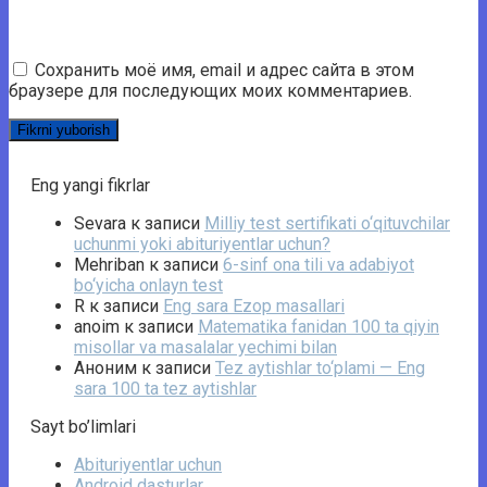
Сохранить моё имя, email и адрес сайта в этом
браузере для последующих моих комментариев.
Eng yangi fikrlar
Sevara
к записи
Milliy test sertifikati o‘qituvchilar
uchunmi yoki abituriyentlar uchun?
Mehriban
к записи
6-sinf ona tili va adabiyot
bo‘yicha onlayn test
R
к записи
Eng sara Ezop masallari
anoim
к записи
Matematika fanidan 100 ta qiyin
misollar va masalalar yechimi bilan
Аноним
к записи
Tez aytishlar to‘plami — Eng
sara 100 ta tez aytishlar
Sayt bo’limlari
Abituriyentlar uchun
Android dasturlar