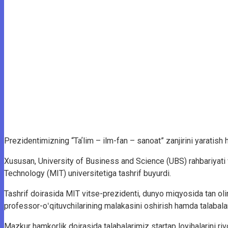
Prezidentimizning “Taʼlim – ilm-fan – sanoat” zanjirini yaratis
Xususan, University of Business and Science (UBS) rahbariyat
Technology (MIT) universitetiga tashrif buyurdi.
Tashrif doirasida MIT vitse-prezidenti, dunyo miqyosida tan ol
professor-oʻqituvchilarining malakasini oshirish hamda talabalar
Mazkur hamkorlik doirasida talabalarimiz startap loyihalarini riv