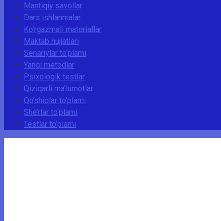
Mantiqiy savollar
Dars ishlanmalar
Ko‘rgazmali materiallar
Maktab hujjatlari
Senariylar to‘plami
Yangi metodlar
Psixologik testlar
Qiziqarli ma’lumotlar
Qo‘shiqlar to‘plami
She’rlar to‘plami
Testlar to‘plami