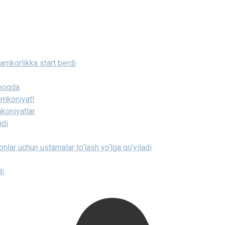
amkorlikka start berdi
rmoqda
 imkoniyat!
koniyatlar
ndi
nlar uchun ustamalar to‘lash yo‘lga qo‘yiladi
di