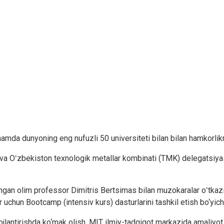
h hamda dunyoning eng nufuzli 50 universiteti bilan bilan hamkorli
i va Oʻzbekiston texnologik metallar kombinati (TMK) delegatsiy
ingan olim professor Dimitris Bertsimas bilan muzokaralar oʻtkaz
 uchun Bootcamp (intensiv kurs) dasturlarini tashkil etish bo‘yich
ojlantirishda ko‘mak olish, MIT ilmiy-tadqiqot markazida amaliyot 