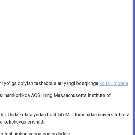
kni yoʻlga qoʻyish tashabbuslari yangi bosqichga
koʻtarilmoqda
.
asi hamkorlikda AQSHning Massachusetts Institute of
ildi. Unda kelasi yildan boshlab MIT tomonidan universitetimiz
a kelishuvga erishildi.
oʻtash imkoniyatiga ega bo‘ladilar.