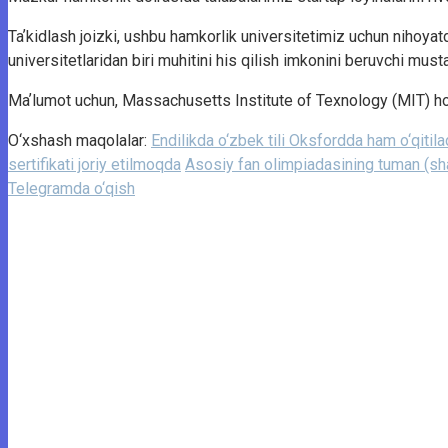
Taʼkidlash joizki, ushbu hamkorlik universitetimiz uchun nihoyat
universitetlaridan biri muhitini his qilish imkonini beruvchi must
Maʼlumot uchun, Massachusetts Institute of Texnology (MIT) ho
O‘xshash maqolalar:
Endilikda o‘zbek tili Oksfordda ham o‘qitilad
sertifikati joriy etilmoqda
Asosiy fan olimpiadasining tuman (sha
Telegramda o‘qish