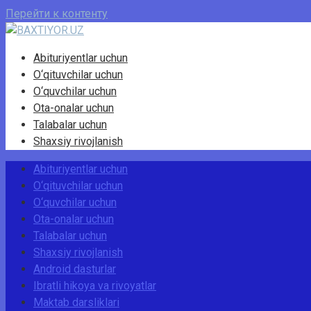
Перейти к контенту
Abituriyentlar uchun
O‘qituvchilar uchun
O‘quvchilar uchun
Ota-onalar uchun
Talabalar uchun
Shaxsiy rivojlanish
Abituriyentlar uchun
O‘qituvchilar uchun
O‘quvchilar uchun
Ota-onalar uchun
Talabalar uchun
Shaxsiy rivojlanish
Android dasturlar
Ibratli hikoya va rivoyatlar
Maktab darsliklari