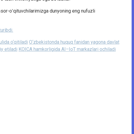
essor-oʻqituvchilarimizga dunyoning eng nufuzli
turibdi.
ida o‘qitiladi
O‘zbekistonda huquq fanidan yagona davlat
y etiladi
KOICA hamkorligida AI–IoT markazlari ochiladi