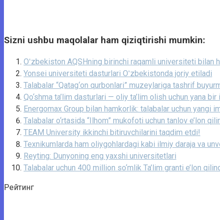
Sizni ushbu maqolalar ham qiziqtirishi mumkin:
Oʻzbekiston AQSHning birinchi raqamli universiteti bilan h
Yonsei universiteti dasturlari Oʻzbekistonda joriy etiladi
Talabalar “Qatag‘on qurbonlari” muzeylariga tashrif buyu
Qo‘shma ta’lim dasturlari — oliy ta’lim olish uchun yana bir
Energomax Group bilan hamkorlik: talabalar uchun yangi im
Talabalar o‘rtasida “Ilhom” mukofoti uchun tanlov e’lon qili
TEAM University ikkinchi bitiruvchilarini taqdim etdi!
Texnikumlarda ham oliygohlardagi kabi ilmiy daraja va unvo
Reyting: Dunyoning eng yaxshi universitetlari
Talabalar uchun 400 million so‘mlik Ta’lim granti e’lon qilin
Рейтинг