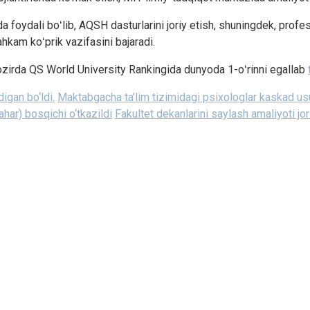
da foydali boʻlib, AQSH dasturlarini joriy etish, shuningdek, prof
ahkam koʻprik vazifasini bajaradi.
zirda QS World University Rankingida dunyoda 1-oʻrinni egallab
igan bo‘ldi.
Maktabgacha ta’lim tizimidagi psixologlar kaskad usul
har) bosqichi o‘tkazildi
Fakultet dekanlarini saylash amaliyoti jori