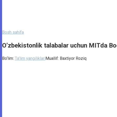
Bosh sahifa
O’zbekistonlik talabalar uchun MITda Boo
Bo‘lim:
Ta’lim yangiliklari
Muallif:
Baxtiyor Roziq