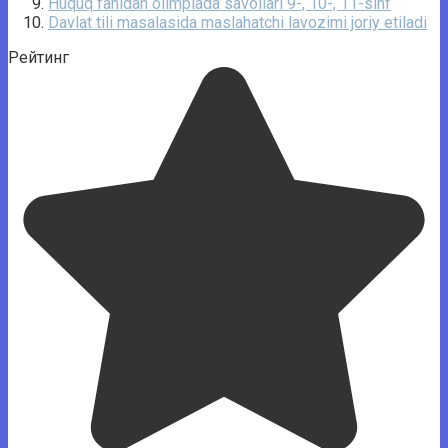
Huquq fanidan olimpiada savollari 9-, 10-, 11-sinf
Davlat tili masalasida maslahatchi lavozimi joriy etiladi
Рейтинг