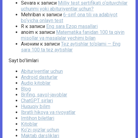
Sevara
к записи
Milliy test sertifikati o‘qituvchilar
uchunmi yoki abituriyentlar uchun?
Mehriban
к записи
6-sinf ona tili va adabiyot
bo‘yicha onlayn test
R
к записи
Eng sara Ezop masallari
anoim
к записи
Matematika fanidan 100 ta qiyin
misollar va masalalar yechimi bilan
Аноним
к записи
Tez aytishlar to‘plami — Eng
sara 100 ta tez aytishlar
Sayt bo’limlari
Abituriyentlar uchun
Android dasturlar
Audio kitoblar
Blog
Brifing, savol-javoblar
ChatGPT sirlari
Huquqiy bilim
Ibratli hikoya va rivoyatlar
Imtihon biletlari
Kitoblar
Ko‘zi ojizlar uchun
Maktab darsliklari