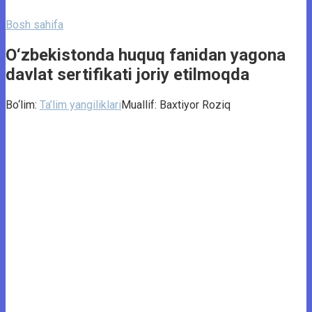
Bosh sahifa
O‘zbekistonda huquq fanidan yagona
davlat sertifikati joriy etilmoqda
Bo‘lim:
Ta’lim yangiliklari
Muallif:
Baxtiyor Roziq