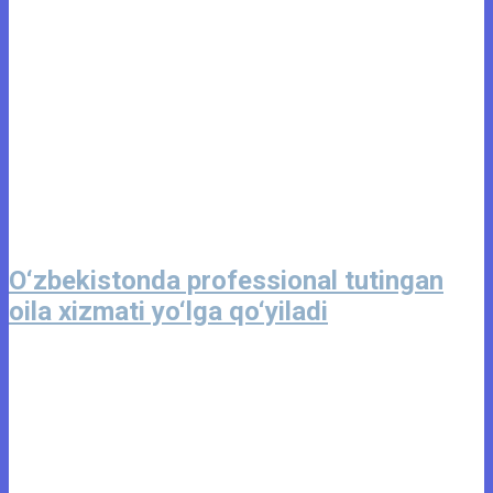
O‘zbekistonda professional tutingan
oila xizmati yo‘lga qo‘yiladi