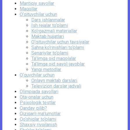
Mantiqiy savollar
Maqollar
O‘qituvchilar uchun
Dars ishlanmalar
Ish rejalar to‘plami
Ko‘rgazmali materiallar
Maktab hujjatlari
O‘qituvchilar uchun tavsiyalar
Sahna ko‘rinishlari to‘plami
Senariylar to‘plami
Ta’limga oid maqolalar
Ta’limga oid savol-javoblar
Yangi metodlar
O‘quvchilar uchun
Onlayn maktab darslari
Televizion darslar jadvali
Olimpiada savollari
Ota-onalar uchun
Psixologik testlar
Qanday qilib?
Qiziqarli ma’lumotlar
Qo‘shiqlar to‘plami
Shaxsiy rivojlanish