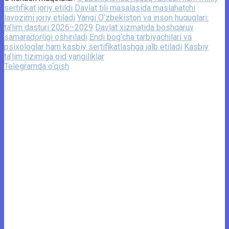
sertifikat joriy etildi
Davlat tili masalasida maslahatchi
lavozimi joriy etiladi
Yangi O‘zbekiston va inson huquqlari:
ta’lim dasturi 2026–2029
Davlat xizmatida boshqaruv
samaradorligi oshiriladi
Endi bog‘cha tarbiyachilari va
psixologlar ham kasbiy sertifikatlashga jalb etiladi
Kasbiy
ta’lim tizimiga oid yangiliklar
Telegramda o‘qish