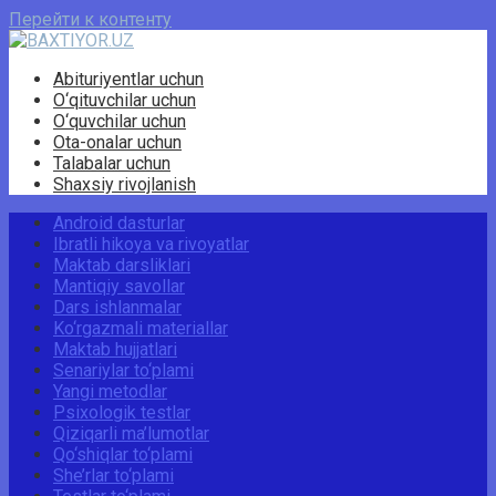
Перейти к контенту
Abituriyentlar uchun
O‘qituvchilar uchun
O‘quvchilar uchun
Ota-onalar uchun
Talabalar uchun
Shaxsiy rivojlanish
Android dasturlar
Ibratli hikoya va rivoyatlar
Maktab darsliklari
Mantiqiy savollar
Dars ishlanmalar
Ko‘rgazmali materiallar
Maktab hujjatlari
Senariylar to‘plami
Yangi metodlar
Psixologik testlar
Qiziqarli ma’lumotlar
Qo‘shiqlar to‘plami
She’rlar to‘plami