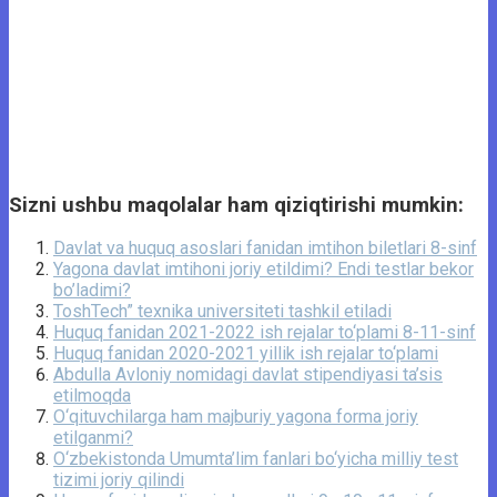
Sizni ushbu maqolalar ham qiziqtirishi mumkin:
Davlat va huquq asoslari fanidan imtihon biletlari 8-sinf
Yagona davlat imtihoni joriy etildimi? Endi testlar bekor
bo’ladimi?
ToshTech” texnika universiteti tashkil etiladi
Huquq fanidan 2021-2022 ish rejalar to‘plami 8-11-sinf
Huquq fanidan 2020-2021 yillik ish rejalar to‘plami
Abdulla Avloniy nomidagi davlat stipendiyasi ta’sis
etilmoqda
O‘qituvchilarga ham majburiy yagona forma joriy
etilganmi?
O‘zbekistonda Umumta’lim fanlari bo‘yicha milliy test
tizimi joriy qilindi