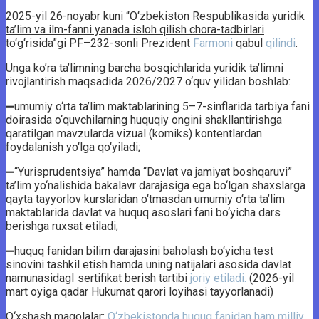
2025-yil 26-noyabr kuni
“O‘zbekiston Respublikasida yuridik
ta’lim va ilm-fanni yanada isloh qilish chora-tadbirlari
to‘g‘risida”g
i PF–232-sonli Prezident
Farmoni
qabul
qilindi
.
Unga ko’ra ta’limning barcha bosqichlarida yuridik ta’limni
rivojlantirish maqsadida 2026/2027 o‘quv yilidan boshlab:
➖umumiy o‘rta ta’lim maktablarining 5–7-sinflarida tarbiya fani
doirasida o‘quvchilarning huquqiy ongini shakllantirishga
qaratilgan mavzularda vizual (komiks) kontentlardan
foydalanish yo‘lga qo‘yiladi;
➖“Yurisprudentsiya” hamda “Davlat va jamiyat boshqaruvi”
ta’lim yo‘nalishida bakalavr darajasiga ega bo‘lgan shaxslarga
qayta tayyorlov kurslaridan o‘tmasdan umumiy o‘rta ta’lim
maktablarida davlat va huquq asoslari fani bo‘yicha dars
berishga ruxsat etiladi;
➖huquq fanidan bilim darajasini baholash bo‘yicha test
sinovini tashkil etish hamda uning natijalari asosida davlat
namunasidagI sertifikat berish tartibi
joriy etiladi.
(2026-yil
mart oyiga qadar Hukumat qarori loyihasi tayyorlanadi)
O‘xshash maqolalar:
O‘zbekistonda huquq fanidan ham milliy