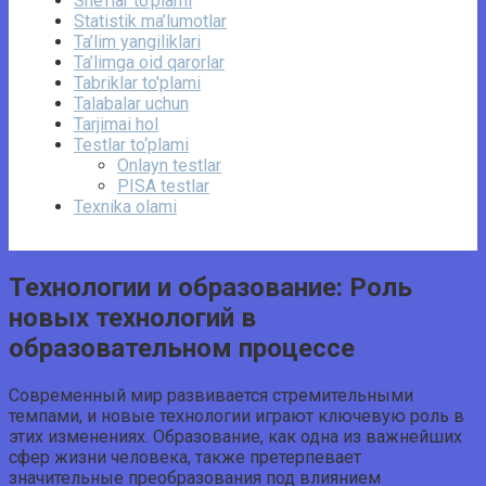
She’rlar to‘plami
Statistik ma’lumotlar
Ta’lim yangiliklari
Ta’limga oid qarorlar
Tabriklar to'plami
Talabalar uchun
Tarjimai hol
Testlar to‘plami
Onlayn testlar
PISA testlar
Texnika olami
Технологии и образование: Роль
новых технологий в
образовательном процессе
Современный мир развивается стремительными
темпами, и новые технологии играют ключевую роль в
этих изменениях. Образование, как одна из важнейших
сфер жизни человека, также претерпевает
значительные преобразования под влиянием