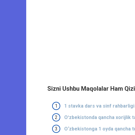
Sizni Ushbu Maqolalar Ham Qizi
1 stavka dars va sinf rahbarlig
Oʻzbekistonda qancha xorijlik t
O‘zbekistonga 1 oyda qancha turi