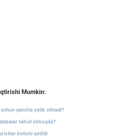
qtirishi Mumkin:
i uchun qancha oylik olinadi?
alabalar tahsil olmoqda?
stlar kelishi aytildi