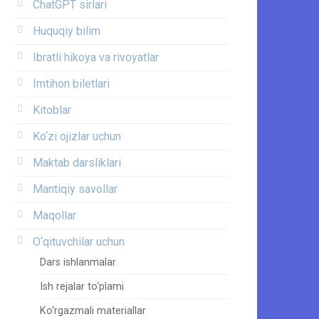
ChatGPT sirlari
Huquqiy bilim
Ibratli hikoya va rivoyatlar
Imtihon biletlari
Kitoblar
Ko‘zi ojizlar uchun
Maktab darsliklari
Mantiqiy savollar
Maqollar
O‘qituvchilar uchun
Dars ishlanmalar
Ish rejalar to‘plami
Ko‘rgazmali materiallar