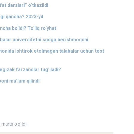
fat darslari” o‘tkazildi
igi qancha? 2023-yil
ncha bo‘ldi? To‘liq ro‘yhat
abalar universitetni sudga berishmoqchi
tihonida ishtirok etolmagan talabalar uchun test
gizak farzandlar tug‘iladi?
soni ma’lum qilindi
marta o'qildi