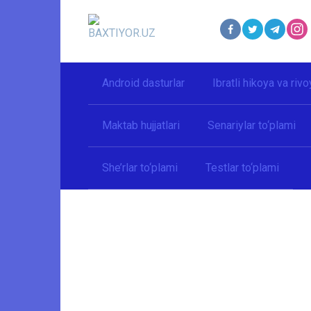
Перейти
к
контенту
Android dasturlar
Ibratli hikoya va rivo
Maktab hujjatlari
Senariylar to‘plami
She’rlar to‘plami
Testlar to‘plami