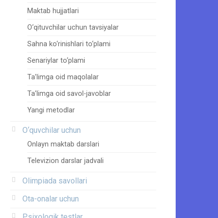
Maktab hujjatlari
O‘qituvchilar uchun tavsiyalar
Sahna ko‘rinishlari to‘plami
Senariylar to‘plami
Ta’limga oid maqolalar
Ta’limga oid savol-javoblar
Yangi metodlar
O‘quvchilar uchun
Onlayn maktab darslari
Televizion darslar jadvali
Olimpiada savollari
Ota-onalar uchun
Psixologik testlar