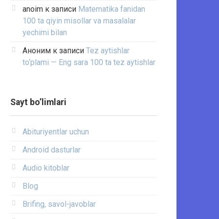
anoim
к записи
Matematika fanidan
100 ta qiyin misollar va masalalar
yechimi bilan
Аноним
к записи
Tez aytishlar
to‘plami — Eng sara 100 ta tez aytishlar
Sayt bo’limlari
Abituriyentlar uchun
Android dasturlar
Audio kitoblar
Blog
Brifing, savol-javoblar