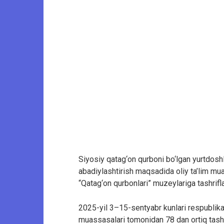
Siyosiy qatag‘on qurboni bo‘lgan yurtdoshla
abadiylashtirish maqsadida oliy ta’lim mua
“Qatag‘on qurbonlari” muzeylariga tashrifla
2025-yil 3–15-sentyabr kunlari respublikani
muassasalari tomonidan 78 dan ortiq tashri