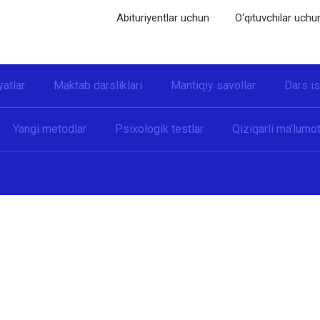
Abituriyentlar uchun
O‘qituvchilar uchu
yatlar
Maktab darsliklari
Mantiqiy savollar
Dars i
Yangi metodlar
Psixologik testlar
Qiziqarli ma’lumot