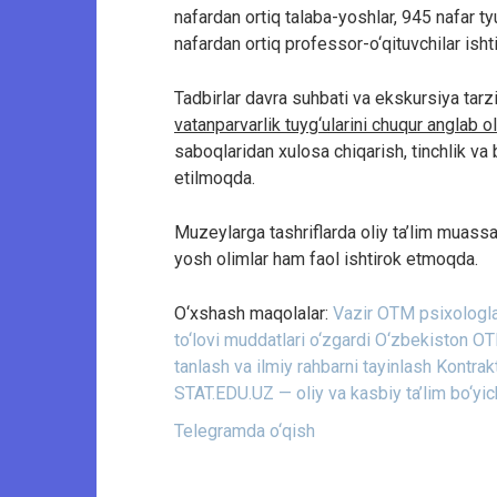
nafardan ortiq talaba-yoshlar, 945 nafar 
nafardan ortiq professor-o‘qituvchilar ishti
Tadbirlar davra suhbati va ekskursiya tarzi
vatanparvarlik tuyg‘ularini chuqur anglab o
saboqlaridan xulosa chiqarish, tinchlik va 
etilmoqda.
Muzeylarga tashriflarda oliy ta’lim muassas
yosh olimlar ham faol ishtirok etmoqda.
O‘xshash maqolalar:
Vazir OTM psixologlar
to‘lovi muddatlari o‘zgardi
O‘zbekiston OT
tanlash va ilmiy rahbarni tayinlash
Kontrak
STAT.EDU.UZ — oliy va kasbiy ta’lim bo‘yi
Telegramda o‘qish