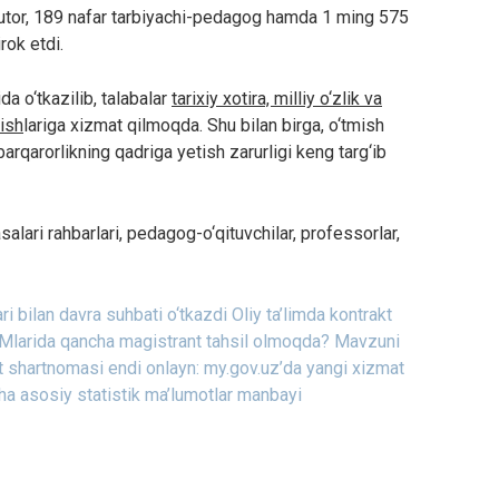
tyutor, 189 nafar tarbiyachi-pedagog hamda 1 ming 575
rok etdi.
da o‘tkazilib, talabalar
tarixiy xotira, milliy o‘zlik va
lish
lariga xizmat qilmoqda. Shu bilan birga, o‘tmish
barqarorlikning qadriga yetish zarurligi keng targ‘ib
alari rahbarlari, pedagog-o‘qituvchilar, professorlar,
i bilan davra suhbati o‘tkazdi
Oliy ta’limda kontrakt
Mlarida qancha magistrant tahsil olmoqda?
Mavzuni
t shartnomasi endi onlayn: my.gov.uz’da yangi xizmat
cha asosiy statistik ma’lumotlar manbayi