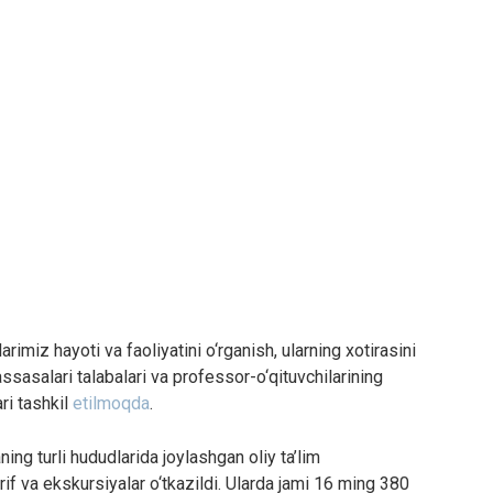
rimiz hayoti va faoliyatini o‘rganish, ularning xotirasini
ssasalari talabalari va professor-o‘qituvchilarining
ri tashkil
etilmoqda
.
ng turli hududlarida joylashgan oliy ta’lim
f va ekskursiyalar o‘tkazildi. Ularda jami 16 ming 380