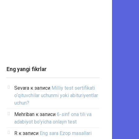
Eng yangi fikrlar
Sevara
к записи
Milliy test sertifikati
o‘qituvchilar uchunmi yoki abituriyentlar
uchun?
Mehriban
к записи
6-sinf ona tili va
adabiyot bo‘yicha onlayn test
R
к записи
Eng sara Ezop masallari