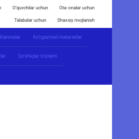
n
O‘quvchilar uchun
Ota-onalar uchun
Talabalar uchun
Shaxsiy rivojlanish
shlanmalar
Ko‘rgazmali materiallar
lar
Qo‘shiqlar to‘plami