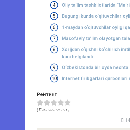
Oliy ta’lim tashkilotlarida “Ma’ri
Bugungi kunda o‘qituvchilar oyl
1-maydan o‘qituvchilar oyligi qa
Masofaviy ta’lim olayotgan tal
Xorijdan o‘qishni ko‘chirish im
kuni belgilandi
O‘zbekistonda bir oyda nechta e
Internet firibgarlari qurbonlari 
Рейтинг
( Пока оценок нет )
14 