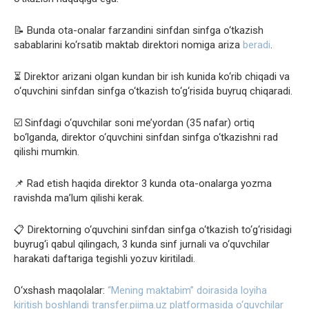
📝 Bunda ota-onalar farzandini sinfdan sinfga o‘tkazish
sabablarini ko‘rsatib maktab direktori nomiga ariza
beradi
.
⏳ Direktor arizani olgan kundan bir ish kunida ko‘rib chiqadi va
o‘quvchini sinfdan sinfga o‘tkazish to‘g‘risida buyruq chiqaradi.
☑️ Sinfdagi o‘quvchilar soni me’yordan (35 nafar) ortiq
bo‘lganda, direktor o‘quvchini sinfdan sinfga o‘tkazishni rad
qilishi mumkin.
📌 Rad etish haqida direktor 3 kunda ota-onalarga yozma
ravishda ma’lum qilishi kerak.
📋 Direktorning o‘quvchini sinfdan sinfga o‘tkazish to‘g‘risidagi
buyrug‘i qabul qilingach, 3 kunda sinf jurnali va o‘quvchilar
harakati daftariga tegishli yozuv kiritiladi.
O‘xshash maqolalar:
“Mening maktabim” doirasida loyiha
kiritish boshlandi
transfer.piima.uz platformasida o‘quvchilar