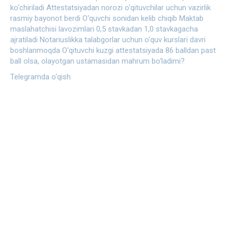
ko‘chiriladi
Attestatsiyadan norozi o‘qituvchilar uchun vazirlik
rasmiy bayonot berdi
O‘quvchi sonidan kelib chiqib Maktab
maslahatchisi lavozimlari 0,5 stavkadan 1,0 stavkagacha
ajratiladi
Notariuslikka talabgorlar uchun o‘quv kurslari davri
boshlanmoqda
O‘qituvchi kuzgi attestatsiyada 86 balldan past
ball olsa, olayotgan ustamasidan mahrum bo‘ladimi?
Telegramda o‘qish