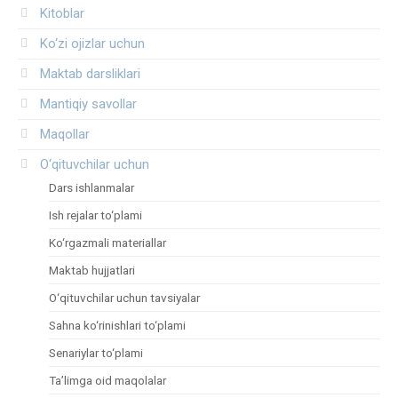
Kitoblar
Ko‘zi ojizlar uchun
Maktab darsliklari
Mantiqiy savollar
Maqollar
O‘qituvchilar uchun
Dars ishlanmalar
Ish rejalar to‘plami
Ko‘rgazmali materiallar
Maktab hujjatlari
O‘qituvchilar uchun tavsiyalar
Sahna ko‘rinishlari to‘plami
Senariylar to‘plami
Ta’limga oid maqolalar