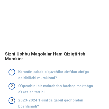
Sizni Ushbu Maqolalar Ham Qiziqtirishi
Mumkin:
Karantin sabab o‘quvchilar sinfdan sinfga
qoldirilishi mumkinmi?
O‘quvchini bir maktabdan boshqa maktabga
o‘tkazish tartibi
2023-2024 1-sinfga qabul qachondan
boshlanadi?