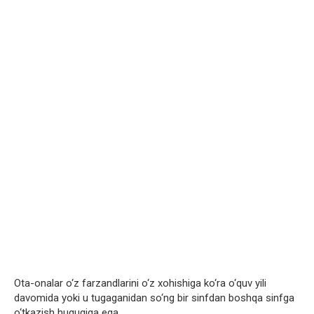
Ota-onalar o‘z farzandlarini o‘z xohishiga ko‘ra o‘quv yili
davomida yoki u tugaganidan so‘ng bir sinfdan boshqa sinfga
o‘tkazish huquqiga ega.