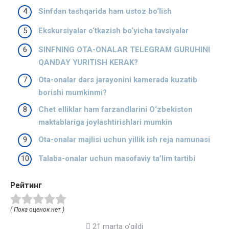
Sinfdan tashqarida ham ustoz bo‘lish
Ekskursiyalar o‘tkazish bo‘yicha tavsiyalar
SINFNING OTA-ONALAR TELEGRAM GURUHINI
QANDAY YURITISH KERAK?
Ota-onalar dars jarayonini kamerada kuzatib
borishi mumkinmi?
Chet elliklar ham farzandlarini O‘zbekiston
maktablariga joylashtirishlari mumkin
Ota-onalar majlisi uchun yillik ish reja namunasi
Talaba-onalar uchun masofaviy ta’lim tartibi
Рейтинг
( Пока оценок нет )
21 marta o'qildi