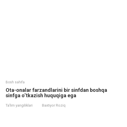
Bosh sahifa
Ota-onalar farzandlarini bir sinfdan boshqa
sinfga o‘tkazish huquqiga ega
Ta’lim yangiliklari
Baxtiyor Roziq