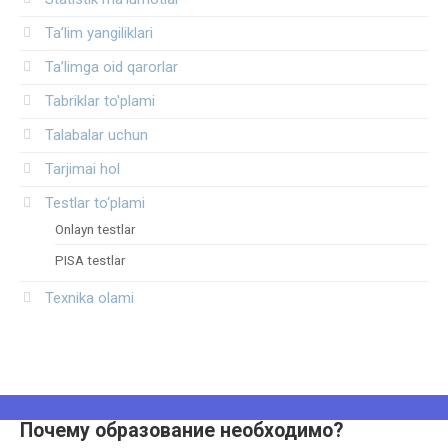
Ta’lim yangiliklari
Ta’limga oid qarorlar
Tabriklar to'plami
Talabalar uchun
Tarjimai hol
Testlar to‘plami
Onlayn testlar
PISA testlar
Texnika olami
Почему образование необходимо?