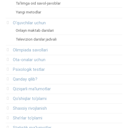
Ta’limga oid savol-javoblar
Yangi metodlar
O‘quvchilar uchun
Onlayn maktab darslari
Televizion darslar jadvali
Olimpiada savollari
Ota-onalar uchun
Psixologik testlar
Qanday qilib?
Qiziqarli ma’lumotlar
Qo‘shiqlar to‘plami
Shaxsiy rivojlanish
She’rlar to‘plami
Statistik ma’lumotlar