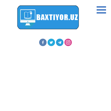
Перейти
к
контенту