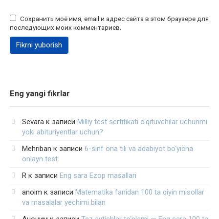
Сохранить моё имя, email и адрес сайта в этом браузере для
последующих моих комментариев.
Eng yangi fikrlar
Sevara
к записи
Milliy test sertifikati o‘qituvchilar uchunmi
yoki abituriyentlar uchun?
Mehriban
к записи
6-sinf ona tili va adabiyot bo‘yicha
onlayn test
R
к записи
Eng sara Ezop masallari
anoim
к записи
Matematika fanidan 100 ta qiyin misollar
va masalalar yechimi bilan
Аноним
к записи
Tez aytishlar to‘plami — Eng sara 100 ta