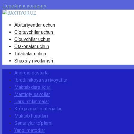
Перейти к контенту
Abituriyentlar uchun
O‘qituvchilar uchun
O‘quvchilar uchun
Ota-onalar uchun
Talabalar uchun
Shaxsiy rivojlanish
Android dasturlar
Ibratli hikoya va rivoyatlar
Maktab darsliklari
Mantiqiy savollar
Dars ishlanmalar
Ko‘rgazmali materiallar
Maktab hujjatlari
Senariylar to‘plami
Yangi metodlar