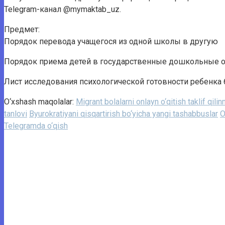
Telegram-канал @mymaktab_uz.
Предмет:
Порядок перевода учащегося из одной школы в другую
Порядок приема детей в государственные дошкольные 
Лист исследования психологической готовности ребенка 
O‘xshash maqolalar:
Migrant bolalarni onlayn o‘qitish taklif qil
tanlovi
Byurokratiyani qisqartirish bo‘yicha yangi tashabbuslar
O
Telegramda o‘qish