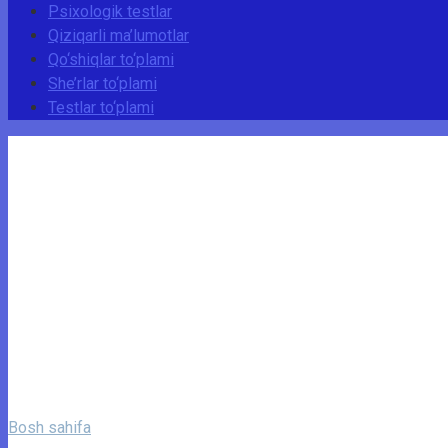
Psixologik testlar
Qiziqarli ma’lumotlar
Qo‘shiqlar to‘plami
She’rlar to‘plami
Testlar to‘plami
Bosh sahifa