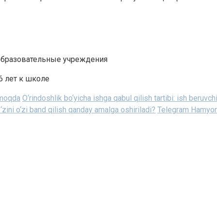
образовательные учреждения
6 лет к школе
inmoqda
O‘rindoshlik bo‘yicha ishga qabul qilish tartibi: ish beruvch
‘zini o‘zi band qilish qanday amalga oshiriladi?
Telegram Hamyoni