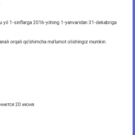
.
 bu yil 1-sinflarga 2016-yilning 1-yanvaridan 31-dekabriga
nali orqali qo‘shimcha ma’lumot olishingiz mumkin.
чнется 20 июня.