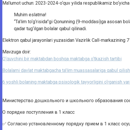
Ma’lumot uchun: 2023-2024-o‘quv yilida respublikamiz bo‘yicha 73
Muhim eslatma!
“Ta’lim to‘g‘risida”gi Qonunning (9-moddasi)ga asosan bolal
qadar tug‘ilgan bolalar qabul qilinadi.
Elektron qabul jarayonlari yuzasidan Vazirlik Call-markazinin
Mavzuga doir:
O‘quvchini bir maktabdan boshqa maktabga o‘tkazish tartibi
Bolalarni davlat maktabgacha ta’lim muassasalariga qabul qilish 
6 yoshli bolaning maktabga psixologik tayyorligini o‘rganish var
Министерство дошкольного и школьного образования сооб
О порядке поступления в 1 класс
✅ Согласно установленному порядку прием в 1 класс осущ