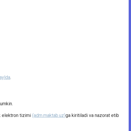
aylda
.
mumkin.
k elektron tizimi
(adm.maktab.uz)
ga kiritiladi va nazorat etib