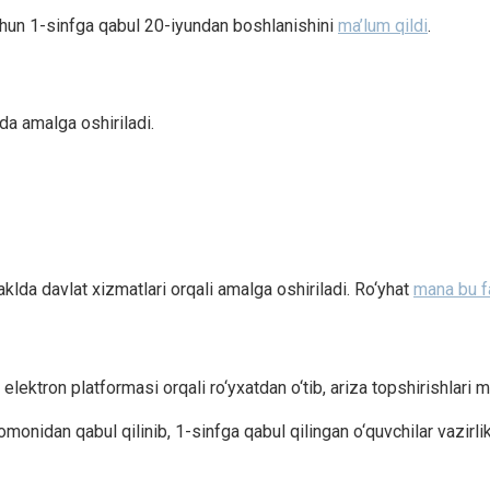
chun 1-sinfga qabul 20-iyundan boshlanishini
ma’lum qildi
.
hda amalga oshiriladi.
klda davlat xizmatlari orqali amalga oshiriladi. Ro‘yhat
mana bu f
elektron platformasi orqali ro‘yxatdan o‘tib, ariza topshirishlari 
onidan qabul qilinib, 1-sinfga qabul qilingan o‘quvchilar vazirli