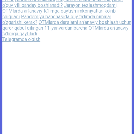
o‘quv yili qanday boshlanadi?
Jarayon tezlashmoqdami,
OTMlarda an’anaviy ta’limga qaytish imkoniyatlari ko‘rib
chiqiladi
Pandemiya bahonasida oliy ta’limda nimalar
o‘zgarishi kerak?
OTMlarda darslarni an’anaviy boshlash uchun
qaror qabul qilingan
11-yanvardan barcha OTMlarda an’anaviy
ta’limga qaytiladi
Telegramda o‘qish