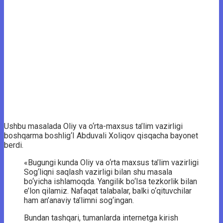
Ushbu masalada Oliy va o‘rta-maxsus ta’lim vazirligi
boshqarma boshlig‘I Abduvali Xoliqov qisqacha bayonet
berdi.
«Bugungi kunda Oliy va o‘rta maxsus ta’lim vazirligi
Sog‘liqni saqlash vazirligi bilan shu masala
bo‘yicha ishlamoqda. Yangilik bo‘lsa tezkorlik bilan
e’lon qilamiz. Nafaqat talabalar, balki o‘qituvchilar
ham an’anaviy ta’limni sog‘ingan.
Bundan tashqari, tumanlarda internetga kirish