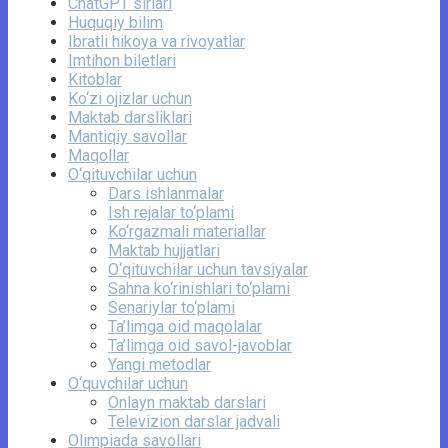
ChatGPT sirlari
Huquqiy bilim
Ibratli hikoya va rivoyatlar
Imtihon biletlari
Kitoblar
Ko‘zi ojizlar uchun
Maktab darsliklari
Mantiqiy savollar
Maqollar
O‘qituvchilar uchun
Dars ishlanmalar
Ish rejalar to‘plami
Ko‘rgazmali materiallar
Maktab hujjatlari
O‘qituvchilar uchun tavsiyalar
Sahna ko‘rinishlari to‘plami
Senariylar to‘plami
Ta’limga oid maqolalar
Ta’limga oid savol-javoblar
Yangi metodlar
O‘quvchilar uchun
Onlayn maktab darslari
Televizion darslar jadvali
Olimpiada savollari