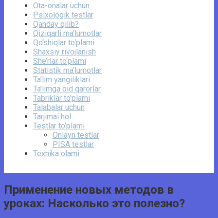
Ota-onalar uchun
Psixologik testlar
Qanday qilib?
Qiziqarli ma’lumotlar
Qo‘shiqlar to‘plami
Shaxsiy rivojlanish
She’rlar to‘plami
Statistik ma’lumotlar
Ta’lim yangiliklari
Ta’limga oid qarorlar
Tabriklar to'plami
Talabalar uchun
Tarjimai hol
Testlar to‘plami
Onlayn testlar
PISA testlar
Texnika olami
Применение новых методов в
уроках: Насколько это полезно?