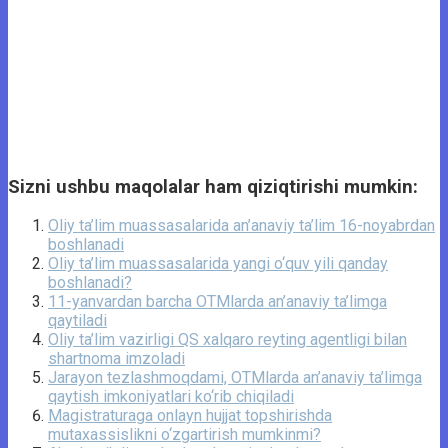
Sizni ushbu maqolalar ham qiziqtirishi mumkin:
Oliy ta’lim muassasalarida an’anaviy ta’lim 16-noyabrdan
boshlanadi
Oliy ta’lim muassasalarida yangi o‘quv yili qanday
boshlanadi?
11-yanvardan barcha OTMlarda an’anaviy ta’limga
qaytiladi
Oliy ta’lim vazirligi QS xalqaro reyting agentligi bilan
shartnoma imzoladi
Jarayon tezlashmoqdami, OTMlarda an’anaviy ta’limga
qaytish imkoniyatlari ko‘rib chiqiladi
Magistraturaga onlayn hujjat topshirishda
mutaxassislikni o‘zgartirish mumkinmi?