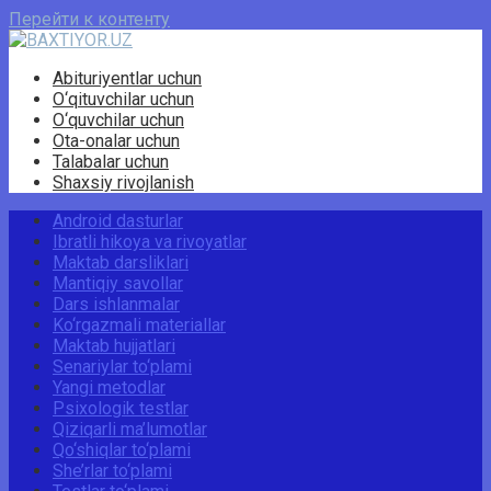
Перейти к контенту
Abituriyentlar uchun
O‘qituvchilar uchun
O‘quvchilar uchun
Ota-onalar uchun
Talabalar uchun
Shaxsiy rivojlanish
Android dasturlar
Ibratli hikoya va rivoyatlar
Maktab darsliklari
Mantiqiy savollar
Dars ishlanmalar
Ko‘rgazmali materiallar
Maktab hujjatlari
Senariylar to‘plami
Yangi metodlar
Psixologik testlar
Qiziqarli ma’lumotlar
Qo‘shiqlar to‘plami
She’rlar to‘plami