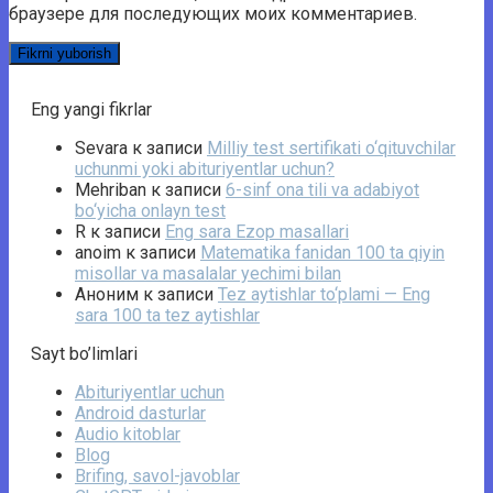
браузере для последующих моих комментариев.
Eng yangi fikrlar
Sevara
к записи
Milliy test sertifikati o‘qituvchilar
uchunmi yoki abituriyentlar uchun?
Mehriban
к записи
6-sinf ona tili va adabiyot
bo‘yicha onlayn test
R
к записи
Eng sara Ezop masallari
anoim
к записи
Matematika fanidan 100 ta qiyin
misollar va masalalar yechimi bilan
Аноним
к записи
Tez aytishlar to‘plami — Eng
sara 100 ta tez aytishlar
Sayt bo’limlari
Abituriyentlar uchun
Android dasturlar
Audio kitoblar
Blog
Brifing, savol-javoblar