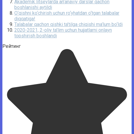
Akademik litseylarda an’anaviy darslar qachon
boshlanishi aytildi
O‘qishni ko‘chirish uchun ro‘yhatdan o‘tgan talabalar
diqqatiga!
Talabalar qachon qishki ta’tilga chiqishi ma’lum bo‘ldi
2020-2021, 2-oliy ta’lim uchun hujjatlarni onlayn
topshirish boshlandi
Рейтинг