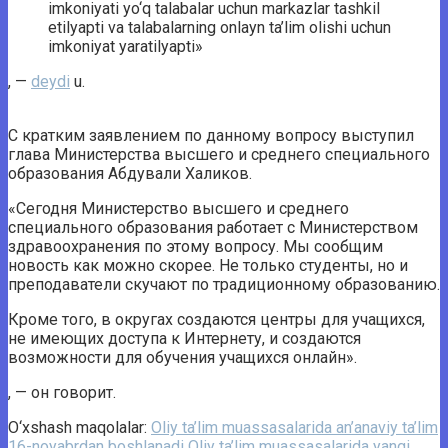
imkoniyati yo‘q talabalar uchun markazlar tashkil
etilyapti va talabalarning onlayn ta’lim olishi uchun
imkoniyat yaratilyapti»
, —
deydi
u.
С кратким заявлением по данному вопросу выступил
глава Министерства высшего и среднего специального
образования Абдували Халиков.
«Сегодня Министерство высшего и среднего
специального образования работает с Министерством
здравоохранения по этому вопросу. Мы сообщим
новость как можно скорее. Не только студенты, но и
преподаватели скучают по традиционному образованию.
Кроме того, в округах создаются центры для учащихся,
не имеющих доступа к Интернету, и создаются
возможности для обучения учащихся онлайн».
, — он говорит.
O‘xshash maqolalar:
Oliy ta’lim muassasalarida an’anaviy ta’lim
16-noyabrdan boshlanadi
Oliy ta’lim muassasalarida yangi