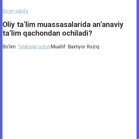
Bosh sahifa
Oliy ta’lim muassasalarida an’anaviy
ta’lim qachondan ochiladi?
Bo‘lim:
Talabalar uchun
Muallif:
Baxtiyor Roziq