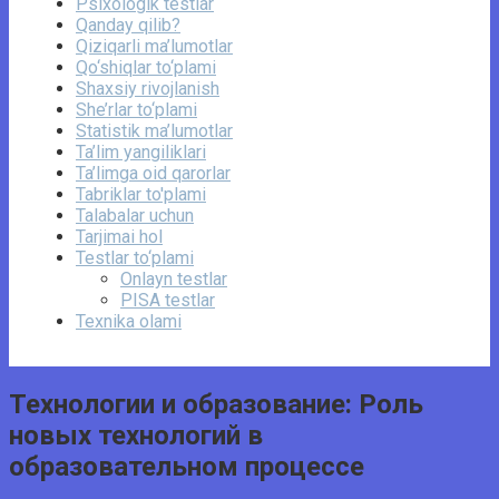
Psixologik testlar
Qanday qilib?
Qiziqarli ma’lumotlar
Qo‘shiqlar to‘plami
Shaxsiy rivojlanish
She’rlar to‘plami
Statistik ma’lumotlar
Ta’lim yangiliklari
Ta’limga oid qarorlar
Tabriklar to'plami
Talabalar uchun
Tarjimai hol
Testlar to‘plami
Onlayn testlar
PISA testlar
Texnika olami
Технологии и образование: Роль
новых технологий в
образовательном процессе