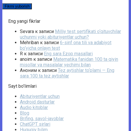
Eng yangi fikrlar
Sevara
к записи
Milliy test sertifikati o‘qituvchilar
uchunmi yoki abituriyentlar uchun?
Mehriban
к записи
6-sinf ona tili va adabiyot
bo‘yicha onlayn test
R
к записи
Eng sara Ezop masallari
anoim
к записи
Matematika fanidan 100 ta qiyin
misollar va masalalar yechimi bilan
Аноним
к записи
Tez aytishlar to‘plami — Eng
sara 100 ta tez aytishlar
Sayt bo’limlari
Abituriyentlar uchun
Android dasturlar
Audio kitoblar
Blog
Brifing, savol-javoblar
ChatGPT sirlari
Huquqiy bilim