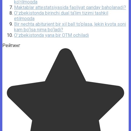
koʼrilmoqda
Maktablar attestatsiyasida faoliyat qanday baholanadi?
Oʻzbekistonda birinchi dual taʼlim tizimi tashkil
etilmoqda
Bir nechta abiturient bir xil ball to‘plasa, lekin kvota soni
kam bo‘lsa nima bo‘ladi?
Oʻzbekistonda yana bir OTM ochiladi
Рейтинг