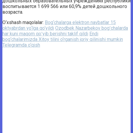
дошкольных образовательных учреждениях республики
воспитывается 1 699 566 или 60,9% детей дошкольного
возраста.
O‘xshash maqolalar:
Bog‘chalarga elektron navbatlar 15
oktyabrdan yo‘lga qo‘yildi
Ozodbek Nazarbekov bogʻchalarda
har kuni maqom qoʻyib berishni taklif qildi
Endi
bog‘chalarimizda Xitoy tilini o‘rganish joriy qilinishi mumkin
Telegramda o‘qish