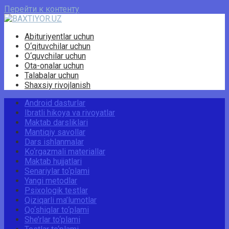
Перейти к контенту
Abituriyentlar uchun
O‘qituvchilar uchun
O‘quvchilar uchun
Ota-onalar uchun
Talabalar uchun
Shaxsiy rivojlanish
Android dasturlar
Ibratli hikoya va rivoyatlar
Maktab darsliklari
Mantiqiy savollar
Dars ishlanmalar
Ko‘rgazmali materiallar
Maktab hujjatlari
Senariylar to‘plami
Yangi metodlar
Psixologik testlar
Qiziqarli ma’lumotlar
Qo‘shiqlar to‘plami
She’rlar to‘plami