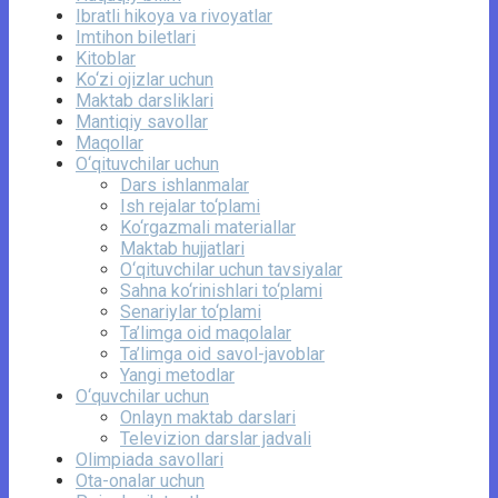
Ibratli hikoya va rivoyatlar
Imtihon biletlari
Kitoblar
Ko‘zi ojizlar uchun
Maktab darsliklari
Mantiqiy savollar
Maqollar
O‘qituvchilar uchun
Dars ishlanmalar
Ish rejalar to‘plami
Ko‘rgazmali materiallar
Maktab hujjatlari
O‘qituvchilar uchun tavsiyalar
Sahna ko‘rinishlari to‘plami
Senariylar to‘plami
Ta’limga oid maqolalar
Ta’limga oid savol-javoblar
Yangi metodlar
O‘quvchilar uchun
Onlayn maktab darslari
Televizion darslar jadvali
Olimpiada savollari
Ota-onalar uchun