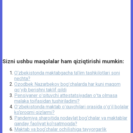
Sizni ushbu maqolalar ham qiziqtirishi mumkin:
O‘zbekistonda maktabgacha ta’lim tashkilotlari soni
nechta?
Ozodbek Nazarbekov bogʻchalarda har kuni maqom
qoʻyib berishni taklif qildi
Pensiyaner oʻqituvchi attestatsiyadan oʻta olmasa
malaka toifasidan tushiriladimi?
Oʻzbekistonda maktab oʻquvchilari orasida oʻgʻil bolalar
ko‘proqmi qizlarmi?
Pandemiya sharoitida nodavlat bog‘chalar va maktablar
qanday faoliyat ko‘rsatmoqda?
Maktab va bogʼchalar ochilishiga tayyorgarlik