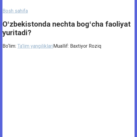
Bosh sahifa
Oʻzbekistonda nechta bogʻcha faoliyat
yuritadi?
Bo‘lim:
Ta’lim yangiliklari
Muallif:
Baxtiyor Roziq