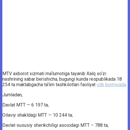
MTV axborot xizmati maʼlumotiga tayanib Xalq so‘zi
nashrining xabar berishicha, bugungi kunda respublikada 18
254 ta maktabgacha taʼlim tashkilotlari faoliyat
olib bormoqda
.
Jumladan,
Davlat MTT — 6 197 ta;
Oilaviy shakldagi MTT — 10 244 ta;
Davlat-xususiy sherikchiligi asosidagi MTT – 788 ta;