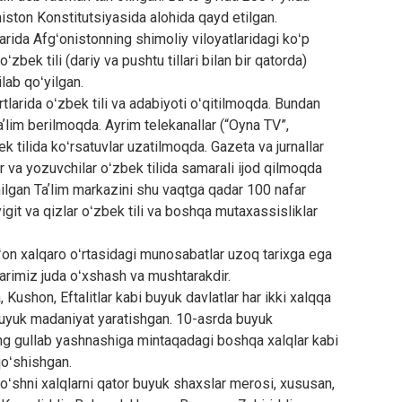
niston Konstitutsiyasida alohida qayd etilgan.
rida Afgʻonistonning shimoliy viloyatlaridagi koʻp
bek tili (dariy va pushtu tillari bilan bir qatorda)
ilab qoʻyilgan.
tlarida oʻzbek tili va adabiyoti oʻqitilmoqda. Bundan
aʼlim berilmoqda. Ayrim telekanallar (“Oyna TV”,
k tilida koʻrsatuvlar uzatilmoqda. Gazeta va jurnallar
ir va yozuvchilar oʻzbek tilida samarali ijod qilmoqda
ilgan Taʼlim markazini shu vaqtga qadar 100 nafar
igit va qizlar oʻzbek tili va boshqa mutaxassisliklar
fgʻon xalqaro oʻrtasidagi munosabatlar uzoq tarixga ega
larimiz juda oʻxshash va mushtarakdir.
 Kushon, Eftalitlar kabi buyuk davlatlar har ikki xalqqa
a buyuk madaniyat yaratishgan. 10-asrda buyuk
ing gullab yashnashiga mintaqadagi boshqa xalqlar kabi
qoʻshishgan.
oʻshni xalqlarni qator buyuk shaxslar merosi, xususan,