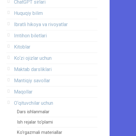
ChatGPT sirlari
Huquqiy bilim
Ibratli hikoya va rivoyatlar
Imtihon biletlari
Kitoblar
Ko‘zi ojizlar uchun
Maktab darsliklari
Mantiqiy savollar
Maqollar
O‘qituvchilar uchun
Dars ishlanmalar
Ish rejalar to‘plami
Ko‘rgazmali materiallar