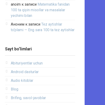
anoim
к записи
Matematika fanidan
100 ta qiyin misollar va masalalar
yechimi bilan
Аноним
к записи
Tez aytishlar
to‘plami — Eng sara 100 ta tez aytishlar
Sayt bo’limlari
Abituriyentlar uchun
Android dasturlar
Audio kitoblar
Blog
Brifing, savol-javoblar