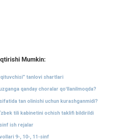
qtirishi Mumkin:
ʻqituvchisi” tanlovi shartlari
 buzganga qanday choralar qoʻllanilmoqda?
i sifatida tan olinishi uchun kurashganmidi?
ek tili kabinetini ochish taklifi bildirildi
sinf ish rejalar
ollari 9-, 10-, 11-sinf