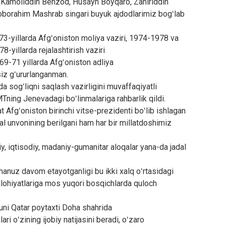
, Kamoliddin Behzod, Husayn Boyqaro, Zahiriddin
borahim Mashrab singari buyuk ajdodlarimiz bogʻlab
-yillarda Afgʻoniston moliya vaziri, 1974-1978 va
-yillarda rejalashtirish vaziri
9-71 yillarda Afgʻoniston adliya
siz gʻururlanganman.
 sogʻliqni saqlash vazirligini muvaffaqiyatli
Tning Jenevadagi boʻlinmalariga rahbarlik qildi.
t Afgʻoniston birinchi vitse-prezidenti boʻlib ishlagan
 unvonining berilgani ham har bir millatdoshimiz
siy, iqtisodiy, madaniy-gumanitar aloqalar yana-da jadal
-hanuz davom etayotganligi bu ikki xalq oʻrtasidagi
lohiyatlariga mos yuqori bosqichlarda quloch
kuni Qatar poytaxti Doha shahrida
ri oʻzining ijobiy natijasini beradi, oʻzaro