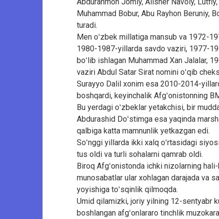
Abdurahmon Jomiy, Alisher Navoiy, Lutfiy
Muhammad Bobur, Abu Rayhon Beruniy, Bo
turadi.
Men oʻzbek millatiga mansub va 1972-1973
1980-1987-yillarda savdo vaziri, 1977-1978
boʻlib ishlagan Muhammad Xan Jalalar, 196
vaziri Abdul Satar Sirat nomini oʻqib chek
Surayyo Dalil xonim esa 2010-2014-yillarda
boshqardi, keyinchalik Afgʻonistonning BM
Bu yerdagi oʻzbeklar yetakchisi, bir mudda
Abdurashid Doʻstimga esa yaqinda marshal
qalbiga katta mamnunlik yetkazgan edi.
Soʻnggi yillarda ikki xalq oʻrtasidagi siyo
tus oldi va turli sohalarni qamrab oldi.
Biroq Afgʻonistonda ichki nizolarning hali
munosabatlar ular xohlagan darajada va sa
yoyishiga toʻsqinlik qilmoqda.
Umid qilamizki, joriy yilning 12-sentyabr 
boshlangan afgʻonlararo tinchlik muzokarala