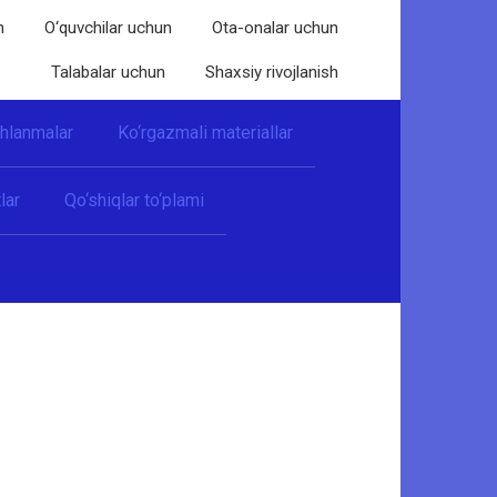
n
O‘quvchilar uchun
Ota-onalar uchun
Talabalar uchun
Shaxsiy rivojlanish
shlanmalar
Ko‘rgazmali materiallar
lar
Qo‘shiqlar to‘plami