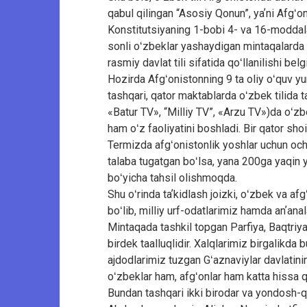
qabul qilingan “Asosiy Qonun”, yaʼni Afgʻo
Konstitutsiyaning 1-bobi 4- va 16-moddala
sonli oʻzbeklar yashaydigan mintaqalarda oʻz
rasmiy davlat tili sifatida qoʻllanilishi belg
Hozirda Afgʻonistonning 9 ta oliy oʻquv yur
tashqari, qator maktablarda oʻzbek tilida t
«Batur TV», “Milliy TV”, «Arzu TV»)da oʻzbe
ham oʻz faoliyatini boshladi. Bir qator sho
Termizda afgʻonistonlik yoshlar uchun och
talaba tugatgan boʻlsa, yana 200ga yaqin y
boʻyicha tahsil olishmoqda.
Shu oʻrinda taʼkidlash joizki, oʻzbek va a
boʻlib, milliy urf-odatlarimiz hamda anʼana
Mintaqada tashkil topgan Parfiya, Baqtriya,
birdek taalluqlidir. Xalqlarimiz birgalikd
ajdodlarimiz tuzgan Gʻaznaviylar davlatin
oʻzbeklar ham, afgʻonlar ham katta hissa 
Bundan tashqari ikki birodar va yondosh-q