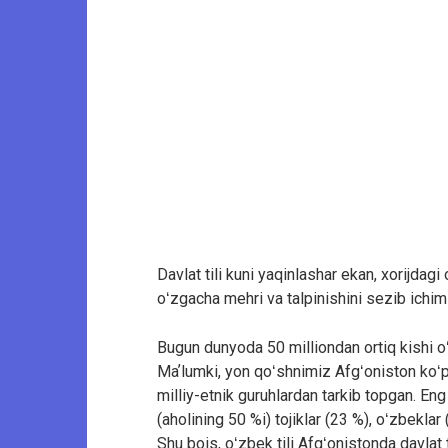
Davlat tili kuni yaqinlashar ekan, xorijda
oʻzgacha mehri va talpinishini sezib ichim
Bugun dunyoda 50 milliondan ortiq kishi oʻ
Maʼlumki, yon qoʻshnimiz Afgʻoniston koʻp mi
milliy-etnik guruhlardan tarkib topgan. Eng 
(aholining 50 %i) tojiklar (23 %), oʻzbekla
Shu bois, oʻzbek tili Afgʻonistonda davlat 