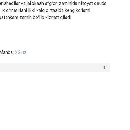
rishadilar va jafokash afgʻon zaminida nihoyat osuda
ik oʻrnatilishi ikki xalq oʻrtasida keng koʻlamli
ustahkam zamin boʻlib xizmat qiladi.
Manba:
XS.uz