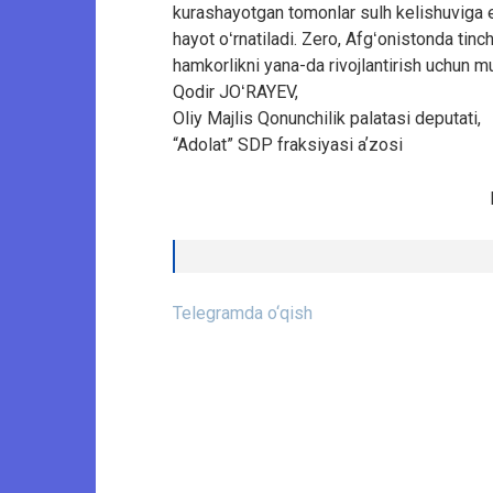
kurashayotgan tomonlar sulh kelishuviga e
hayot oʻrnatiladi. Zero, Afgʻonistonda tinchl
hamkorlikni yana-da rivojlantirish uchun m
Qodir JOʻRAYEV,
Oliy Majlis Qonunchilik palatasi deputati,
“Adolat” SDP fraksiyasi aʼzosi
Telegramda o‘qish