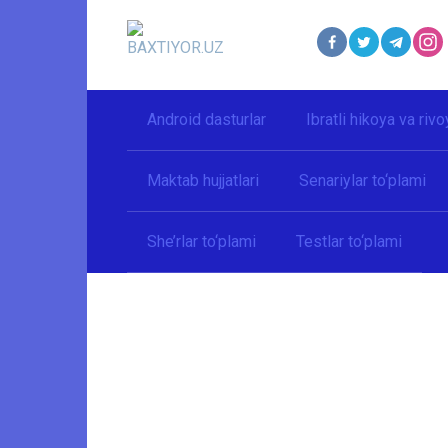
Перейти
к
контенту
Android dasturlar
Ibratli hikoya va rivo
Maktab hujjatlari
Senariylar to‘plami
She’rlar to‘plami
Testlar to‘plami