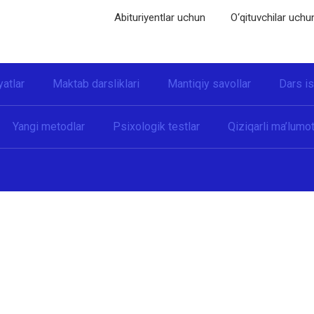
Abituriyentlar uchun
O‘qituvchilar uchu
yatlar
Maktab darsliklari
Mantiqiy savollar
Dars i
Yangi metodlar
Psixologik testlar
Qiziqarli ma’lumot