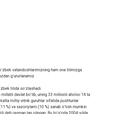
gi oʻzbek vatandoshlarimizning ham ona tilimizga
izdan gʻururlanamiz.
zbek tilida soʻzlashadi.
llatli davlat boʻlib, uning 33 millionli aholisi 14 ta
katta milliy-etnik guruhlar sifatida pushtunlar
r (11 %) va xazoriylarni (10 %) sanab oʻtish mumkin.
tili deb rasman tan olingan. Bu toʻgʻrida 2004-yilda