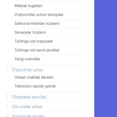
Maktab hujjatlari
O‘qituvchilar uchun tavsiyalar
Sahna ko‘rinishlari to‘plami
Senariylar to‘plami
Ta’limga oid maqolalar
Ta’limga oid savol-javoblar
Yangi metodlar
O‘quvchilar uchun
Onlayn maktab darslari
Televizion darslar jadvali
Olimpiada savollari
Ota-onalar uchun
Psixologik testlar