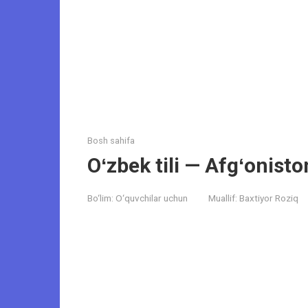
Bosh sahifa
Oʻzbek tili — Afgʻonisto
Bo‘lim:
O‘quvchilar uchun
Muallif:
Baxtiyor Roziq