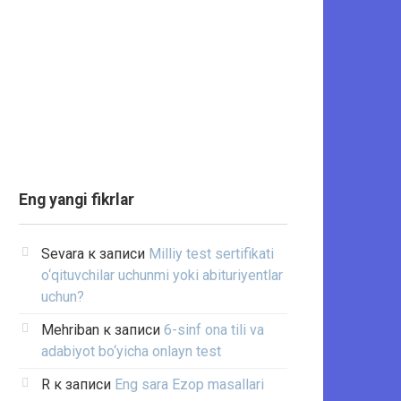
Eng yangi fikrlar
Sevara
к записи
Milliy test sertifikati
o‘qituvchilar uchunmi yoki abituriyentlar
uchun?
Mehriban
к записи
6-sinf ona tili va
adabiyot bo‘yicha onlayn test
R
к записи
Eng sara Ezop masallari