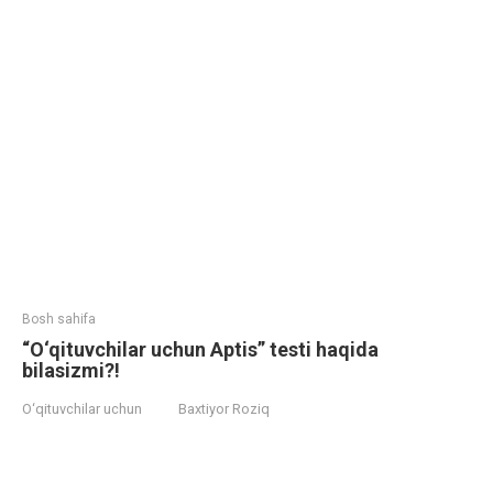
Bosh sahifa
​​“O‘qituvchilar uchun Aptis” testi haqida
bilasizmi?!
O‘qituvchilar uchun
Baxtiyor Roziq