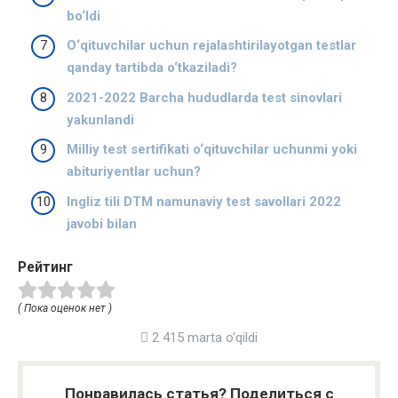
bo‘ldi
O‘qituvchilar uchun rejalashtirilayotgan testlar
qanday tartibda o‘tkaziladi?
2021-2022 Barcha hududlarda test sinovlari
yakunlandi
Milliy test sertifikati o‘qituvchilar uchunmi yoki
abituriyentlar uchun?
Ingliz tili DTM namunaviy test savollari 2022
javobi bilan
Рейтинг
( Пока оценок нет )
2 415 marta o'qildi
Понравилась статья? Поделиться с