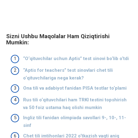
Sizni Ushbu Maqolalar Ham Qiziqtirishi
Mumkin:
“O‘qituvchilar uchun Aptis” test sinovi bo‘lib o‘tdi
“Aptis for teachers” test sinovlari chet tili
o‘qituvchilariga nega kerak?
Ona tili va adabiyot fanidan PISA testlar to‘plami
Rus tili o‘qituvchilari ham TRKI testini topshirish
va 50 foiz ustama haq olishi mumkin
Ingliz tili fanidan olimpiada savollari 9-, 10-, 11-
sinf
Chet tili imtihonlari 2022 o‘tkazish vaqti aniq