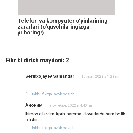
Telefon va kompyuter o‘yinlarining
zararlari (o‘quvchilaringizga
yuboring!)
Fikr bildirish maydoni: 2
Serikxojayev Samandar
19 мая, 2022 в 1:23 пп
Ushbu fikrga javob yozish
Аноним
9 октября, 2022 в 4:40 пп
Iltimos qilardim Aptis hamma viloyatlarda ham bo‘lib
o‘tishini
Ushbu fikrga javob yozish