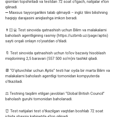
qismlari topshiriladi va testdan 72 soat o‘tgach, natijalar e’lon
qilinadi.
➖ Maxsus tayyorgarlikni talab qilmaydi – ingliz tilini bilishning
haqiqiy darajasini aniqlashga imkon beradi.
👨🏻‍💻 Test sinovida qatnashish uchun Bilim va malakalarni
baholash agentligining rasmiy (https://uzbmb.uz/page/aptis)
sayti orqali onlayn ro‘yxatdan o‘tiladi.
🔖 Test sinovida qatnashish uchun to‘lov bazaviy hisoblash
miqdorining 2,5 baravari (557 500 so‘m)ni tashkil qiladi.
📆 “O‘qituvchilar uchun Aptis” testi har oyda bir marta Bilim va
malakalarni baholash agentligi tomonidan kompyuterda
o‘tkaziladi.
⚖️ Testning taqdim etilgan javoblari “Global British Council”
baholash guruhi tomonidan baholanadi.
⏰ Test natijalari test o‘tkazilgan vaqtdan boshlab 72 soat
ichida shaxsiy kabinetda e’lon qilinadi.