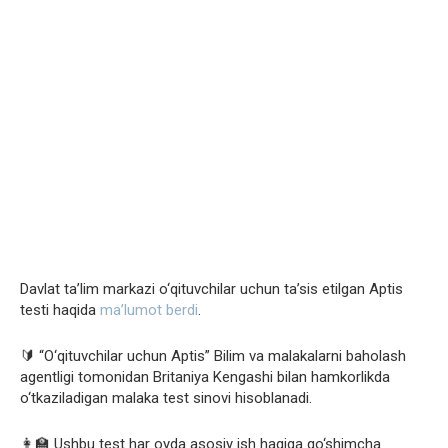
Davlat ta’lim markazi o‘qituvchilar uchun ta’sis etilgan Aptis
testi haqida
ma’lumot berdi
.
🔰 “O‘qituvchilar uchun Aptis” Bilim va malakalarni baholash
agentligi tomonidan Britaniya Kengashi bilan hamkorlikda
o‘tkaziladigan malaka test sinovi hisoblanadi.
👩‍🏫 Ushbu test har oyda asosiy ish haqiga qo‘shimcha