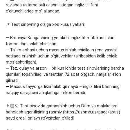
ravishda ustama puli olishni istagan ingliz tili fani
o‘qituvchilariga mo‘ljallangan.
📌 Test sinovning o‘ziga xos xususiyatlari:
➖ Britaniya Kengashining yetakchi ingliz tili mutaxassislari
tomonidan ishlab chiqilgan.
➖ Ta’lim sohasi uchun maxsus ishlab chiqilgan (eng yaxshi
natijaga erishish uchun o‘qituvchilar tajribasidan kelib chiqib
moslashtirilgan).
➖ Tez, qulay va arzon – bir kun ichida test sinovlarining barcha
qismlari topshiriladi va testdan 72 soat o‘tgach, natijalar e’lon
qilinadi.
➖ Maxsus tayyorgarlikni talab qilmaydi – ingliz tilini bilishning
haqiqiy darajasini aniqlashga imkon beradi.
👨🏻‍💻 Test sinovida qatnashish uchun Bilim va malakalarni
baholash agentligining rasmiy (https://uzbmb.uz/page/aptis)
sayti orqali onlayn ro‘yxatdan o‘tiladi.