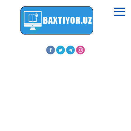
Перейти
к
контенту