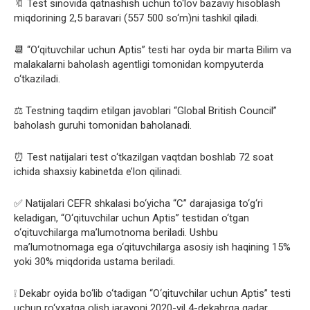
🔖 Test sinovida qatnashish uchun to‘lov bazaviy hisoblash
miqdorining 2,5 baravari (557 500 so‘m)ni tashkil qiladi.
📆 “O‘qituvchilar uchun Aptis” testi har oyda bir marta Bilim va
malakalarni baholash agentligi tomonidan kompyuterda
o‘tkaziladi.
⚖️ Testning taqdim etilgan javoblari “Global British Council”
baholash guruhi tomonidan baholanadi.
⏰ Test natijalari test o‘tkazilgan vaqtdan boshlab 72 soat
ichida shaxsiy kabinetda e’lon qilinadi.
✅ Natijalari CEFR shkalasi bo‘yicha “C” darajasiga to‘g‘ri
keladigan, “O‘qituvchilar uchun Aptis” testidan o‘tgan
o‘qituvchilarga ma’lumotnoma beriladi. Ushbu
ma’lumotnomaga ega o‘qituvchilarga asosiy ish haqining 15%
yoki 30% miqdorida ustama beriladi.
❕ Dekabr oyida bo‘lib o‘tadigan “O‘qituvchilar uchun Aptis” testi
uchun ro‘yxatga olish jarayoni 2020-yil 4-dekabrga qadar