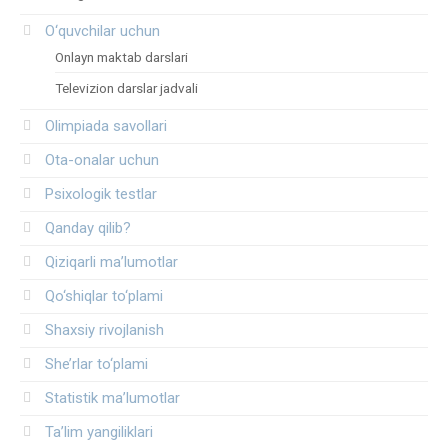
O‘quvchilar uchun
Onlayn maktab darslari
Televizion darslar jadvali
Olimpiada savollari
Ota-onalar uchun
Psixologik testlar
Qanday qilib?
Qiziqarli ma’lumotlar
Qo‘shiqlar to‘plami
Shaxsiy rivojlanish
She’rlar to‘plami
Statistik ma’lumotlar
Ta’lim yangiliklari