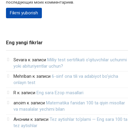
последующих моих комментариев.
Eng yangi fikrlar
Sevara
к записи
Milliy test sertifikati o‘qituvchilar uchunmi
yoki abituriyentlar uchun?
Mehriban
к записи
6-sinf ona tili va adabiyot bo‘yicha
onlayn test
R
к записи
Eng sara Ezop masallari
anoim
к записи
Matematika fanidan 100 ta qiyin misollar
va masalalar yechimi bilan
Аноним
к записи
Tez aytishlar to‘plami — Eng sara 100 ta
tez aytishlar