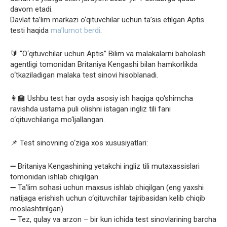
davom etadi.
Davlat ta’lim markazi o‘qituvchilar uchun ta’sis etilgan Aptis
testi haqida
ma’lumot berdi
.
🔰 “O‘qituvchilar uchun Aptis” Bilim va malakalarni baholash
agentligi tomonidan Britaniya Kengashi bilan hamkorlikda
o‘tkaziladigan malaka test sinovi hisoblanadi.
👩‍🏫 Ushbu test har oyda asosiy ish haqiga qo‘shimcha
ravishda ustama puli olishni istagan ingliz tili fani
o‘qituvchilariga mo‘ljallangan.
📌 Test sinovning o‘ziga xos xususiyatlari:
➖ Britaniya Kengashining yetakchi ingliz tili mutaxassislari
tomonidan ishlab chiqilgan.
➖ Ta’lim sohasi uchun maxsus ishlab chiqilgan (eng yaxshi
natijaga erishish uchun o‘qituvchilar tajribasidan kelib chiqib
moslashtirilgan).
➖ Tez, qulay va arzon – bir kun ichida test sinovlarining barcha