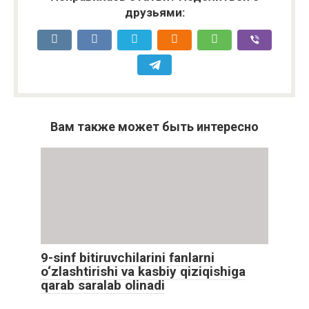
друзьями:
Вам также может быть интересно
9-sinf bitiruvchilarini fanlarni
o‘zlashtirishi va kasbiy qiziqishiga
qarab saralab olinadi