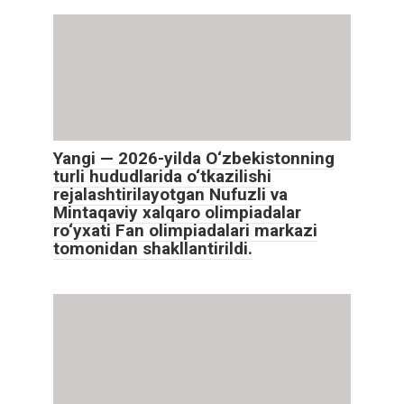
Yangi — 2026-yilda O‘zbekistonning
turli hududlarida o‘tkazilishi
rejalashtirilayotgan Nufuzli va
Mintaqaviy xalqaro olimpiadalar
ro‘yxati Fan olimpiadalari markazi
tomonidan shakllantirildi.