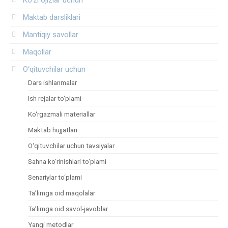
Ko‘zi ojizlar uchun
Maktab darsliklari
Mantiqiy savollar
Maqollar
O‘qituvchilar uchun
Dars ishlanmalar
Ish rejalar to‘plami
Ko‘rgazmali materiallar
Maktab hujjatlari
O‘qituvchilar uchun tavsiyalar
Sahna ko‘rinishlari to‘plami
Senariylar to‘plami
Ta’limga oid maqolalar
Ta’limga oid savol-javoblar
Yangi metodlar