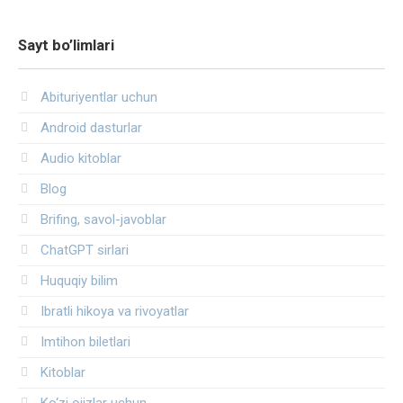
Sayt bo’limlari
Abituriyentlar uchun
Android dasturlar
Audio kitoblar
Blog
Brifing, savol-javoblar
ChatGPT sirlari
Huquqiy bilim
Ibratli hikoya va rivoyatlar
Imtihon biletlari
Kitoblar