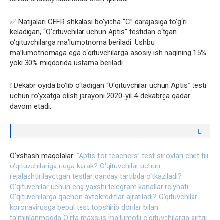
✅ Natijalari CEFR shkalasi bo‘yicha “C” darajasiga to‘g‘ri
keladigan, “O‘qituvchilar uchun Aptis” testidan o‘tgan
o‘qituvchilarga ma’lumotnoma beriladi. Ushbu
ma’lumotnomaga ega o‘qituvchilarga asosiy ish haqining 15%
yoki 30% miqdorida ustama beriladi.
❕ Dekabr oyida bo‘lib o‘tadigan “O‘qituvchilar uchun Aptis” testi
uchun ro‘yxatga olish jarayoni 2020-yil 4-dekabrga qadar
davom etadi.
O‘xshash maqolalar:
“Aptis for teachers” test sinovlari chet tili
o‘qituvchilariga nega kerak?
O‘qituvchilar uchun
rejalashtirilayotgan testlar qanday tartibda o‘tkaziladi?
O‘qituvchilar uchun eng yaxshi telegram kanallar ro‘yhati
O‘qituvchilarga qachon avtokreditlar ajratiladi?
O‘qituvchilar
koronavirusga bepul test topshirib dorilar bilan
ta’minlanmoqda
O‘rta maxsus ma’lumotli o‘qituvchilarga sirtqi