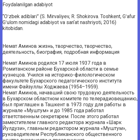
Foydalanilgan adabiyot
“Oʻzbek adiblari” (S. Mirvaliyev, R. Shokirova. Toshkent, Gʻafur
Gʻulom nomidagi adabiyot va sanʼat nashriyoti, 2016)
kitobidan.
Немат Аминов жизнь, творчество, творчество,
деятельность, биография, подробная информация
Немат Аминов родился 17 июля 1937 года в
Ромитанском районе Бухарской области в семье
кузнецов. Учился на историко-филологическом
факультете Бухарского педагогического института
имени Файзуллы Ходжаева (1954–1959).
Немат Аминов, начавший свою трудовую деятельность
в Бухарском областном комитете по телерадиовещанию,
был приглашен в Ташкент в 1973 году для работы в
журнале «Муштум» и до 1985 года работал
ответственным секретарем. После этого работал
заместителем главного редактора журнала «Шарк
Йулдузи», главным редактором журнала «Муштум»,
руководителем Республиканского общественного