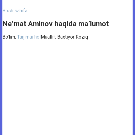
Bosh sahifa
Neʼmat Aminov haqida ma’lumot
Bo‘lim:
Tarjimai hol
Muallif:
Baxtiyor Roziq