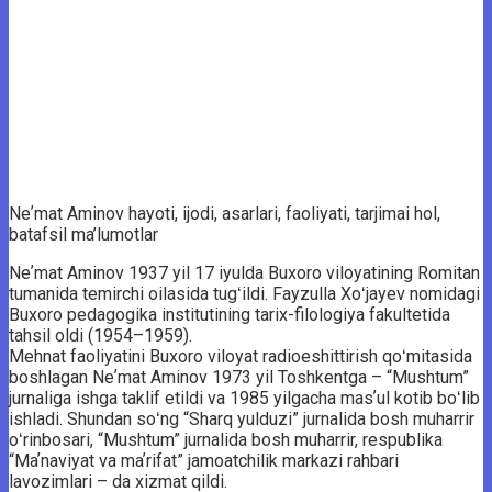
Neʼmat Aminov hayoti, ijodi, asarlari, faoliyati, tarjimai hol,
batafsil ma’lumotlar
Neʼmat Aminov 1937 yil 17 iyulda Buxoro viloyatining Romitan
tumanida temirchi oilasida tugʻildi. Fayzulla Xoʻjayev nomidagi
Buxoro pedagogika institutining tarix-filologiya fakultetida
tahsil oldi (1954–1959).
Mehnat faoliyatini Buxoro viloyat radioeshittirish qoʻmitasida
boshlagan Neʼmat Aminov 1973 yil Toshkentga – “Mushtum”
jurnaliga ishga taklif etildi va 1985 yilgacha masʼul kotib boʻlib
ishladi. Shundan soʻng “Sharq yulduzi” jurnalida bosh muharrir
oʻrinbosari, “Mushtum” jurnalida bosh muharrir, respublika
“Maʼnaviyat va maʼrifat” jamoatchilik markazi rahbari
lavozimlari – da xizmat qildi.