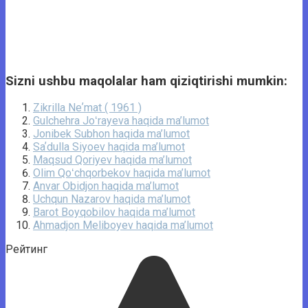
Sizni ushbu maqolalar ham qiziqtirishi mumkin:
Zikrilla Neʼmat ( 1961 )
Gulchehra Joʻrayeva haqida ma’lumot
Jonibek Subhon haqida ma’lumot
Saʼdulla Siyoev haqida ma’lumot
Maqsud Qoriyev haqida ma’lumot
Olim Qoʻchqorbekov haqida ma’lumot
Anvar Obidjon haqida ma’lumot
Uchqun Nazarov haqida ma’lumot
Barot Boyqobilov haqida ma’lumot
Ahmadjon Meliboyev haqida ma’lumot
Рейтинг