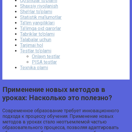
Qo‘shiqlar to‘plami
Shaxsiy rivojlanish
She’rlar to‘plami
Statistik ma’lumotlar
Ta’lim yangiliklari
Ta’limga oid qarorlar
Tabriklar to'plami
Talabalar uchun
Tarjimai hol
Testlar to‘plami
Onlayn testlar
PISA testlar
Texnika olami
Применение новых методов в
уроках: Насколько это полезно?
Современное образование требует инновационного
подхода к процессу обучения. Применение новых
методов в уроках стало неотъемлемой частью
образовательного процесса, позволяя адаптировать