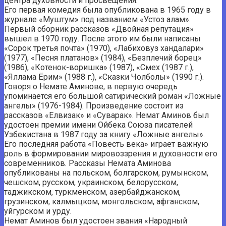
центра духовности и просвещения.
Его первая комедия была опубликована в 1965 году в
журнале «Муштум» под названием «Устоз алам».
Первый сборник рассказов «Двойная репутация»
вышел в 1970 году. После этого им были написаны
«Сорок третья почта» (1970), «Лабиховуз хандалари»
(1977), «Песня платанов» (1984), «Безплечий борец»
(1986), «Котенок-воришка» (1987), «Смех (1987 г.),
«Яллама Ёрим» (1988 г.), «Сказки Чолболы» (1990 г.).
Говоря о Немате Аминове, в первую очередь
упоминается его большой сатирический роман «Ложные
ангелы» (1976-1984). Произведение состоит из
рассказов «Елвизак» и «Суварак». Немат Аминов был
удостоен премии имени Ойбека Союза писателей
Узбекистана в 1987 году за книгу «Ложные ангелы».
Его последняя работа «Повесть века» играет важную
роль в формировании мировоззрения и духовности его
современников. Рассказы Немата Аминова
опубликованы на польском, болгарском, румынском,
чешском, русском, украинском, белорусском,
таджикском, туркменском, азербайджанском,
грузинском, калмыцком, монгольском, афганском,
уйгурском и урду.
Немат Аминов был удостоен звания «Народный