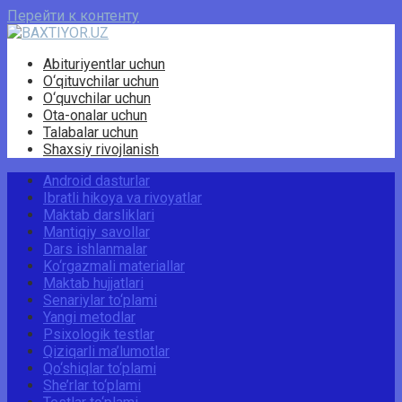
Перейти к контенту
Abituriyentlar uchun
O‘qituvchilar uchun
O‘quvchilar uchun
Ota-onalar uchun
Talabalar uchun
Shaxsiy rivojlanish
Android dasturlar
Ibratli hikoya va rivoyatlar
Maktab darsliklari
Mantiqiy savollar
Dars ishlanmalar
Ko‘rgazmali materiallar
Maktab hujjatlari
Senariylar to‘plami
Yangi metodlar
Psixologik testlar
Qiziqarli ma’lumotlar
Qo‘shiqlar to‘plami
She’rlar to‘plami