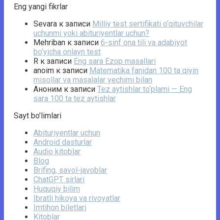
Eng yangi fikrlar
Sevara
к записи
Milliy test sertifikati o‘qituvchilar
uchunmi yoki abituriyentlar uchun?
Mehriban
к записи
6-sinf ona tili va adabiyot
bo‘yicha onlayn test
R
к записи
Eng sara Ezop masallari
anoim
к записи
Matematika fanidan 100 ta qiyin
misollar va masalalar yechimi bilan
Аноним
к записи
Tez aytishlar to‘plami — Eng
sara 100 ta tez aytishlar
Sayt bo’limlari
Abituriyentlar uchun
Android dasturlar
Audio kitoblar
Blog
Brifing, savol-javoblar
ChatGPT sirlari
Huquqiy bilim
Ibratli hikoya va rivoyatlar
Imtihon biletlari
Kitoblar