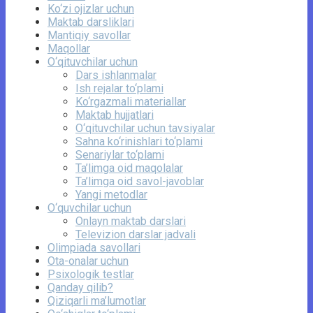
Ko‘zi ojizlar uchun
Maktab darsliklari
Mantiqiy savollar
Maqollar
O‘qituvchilar uchun
Dars ishlanmalar
Ish rejalar to‘plami
Ko‘rgazmali materiallar
Maktab hujjatlari
O‘qituvchilar uchun tavsiyalar
Sahna ko‘rinishlari to‘plami
Senariylar to‘plami
Ta’limga oid maqolalar
Ta’limga oid savol-javoblar
Yangi metodlar
O‘quvchilar uchun
Onlayn maktab darslari
Televizion darslar jadvali
Olimpiada savollari
Ota-onalar uchun
Psixologik testlar
Qanday qilib?
Qiziqarli ma’lumotlar