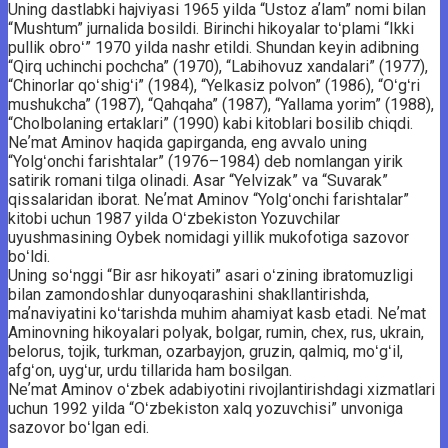
Uning dastlabki hajviyasi 1965 yilda “Ustoz aʼlam” nomi bilan
“Mushtum” jurnalida bosildi. Birinchi hikoyalar toʻplami “Ikki
pullik obroʻ” 1970 yilda nashr etildi. Shundan keyin adibning
“Qirq uchinchi pochcha” (1970), “Labihovuz xandalari” (1977),
“Chinorlar qoʻshigʻi” (1984), “Yelkasiz polvon” (1986), “Oʻgʻri
mushukcha” (1987), “Qahqaha” (1987), “Yallama yorim” (1988),
“Cholbolaning ertaklari” (1990) kabi kitoblari bosilib chiqdi.
Neʼmat Aminov haqida gapirganda, eng avvalo uning
“Yolgʻonchi farishtalar” (1976–1984) deb nomlangan yirik
satirik romani tilga olinadi. Asar “Yelvizak” va “Suvarak”
qissalaridan iborat. Neʼmat Aminov “Yolgʻonchi farishtalar”
kitobi uchun 1987 yilda Oʻzbekiston Yozuvchilar
uyushmasining Oybek nomidagi yillik mukofotiga sazovor
boʻldi.
Uning soʻnggi “Bir asr hikoyati” asari oʻzining ibratomuzligi
bilan zamondoshlar dunyoqarashini shakllantirishda,
maʼnaviyatini koʻtarishda muhim ahamiyat kasb etadi. Neʼmat
Aminovning hikoyalari polyak, bolgar, rumin, chex, rus, ukrain,
belorus, tojik, turkman, ozarbayjon, gruzin, qalmiq, moʻgʻil,
afgʻon, uygʻur, urdu tillarida ham bosilgan.
Neʼmat Aminov oʻzbek adabiyotini rivojlantirishdagi xizmatlari
uchun 1992 yilda “Oʻzbekiston xalq yozuvchisi” unvoniga
sazovor boʻlgan edi.