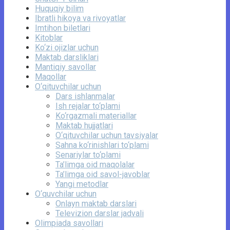
Huquqiy bilim
Ibratli hikoya va rivoyatlar
Imtihon biletlari
Kitoblar
Ko‘zi ojizlar uchun
Maktab darsliklari
Mantiqiy savollar
Maqollar
O‘qituvchilar uchun
Dars ishlanmalar
Ish rejalar to‘plami
Ko‘rgazmali materiallar
Maktab hujjatlari
O‘qituvchilar uchun tavsiyalar
Sahna ko‘rinishlari to‘plami
Senariylar to‘plami
Ta’limga oid maqolalar
Ta’limga oid savol-javoblar
Yangi metodlar
O‘quvchilar uchun
Onlayn maktab darslari
Televizion darslar jadvali
Olimpiada savollari