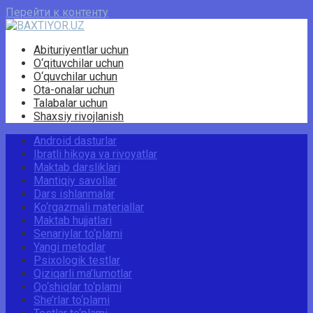
Перейти к контенту
Abituriyentlar uchun
O‘qituvchilar uchun
O‘quvchilar uchun
Ota-onalar uchun
Talabalar uchun
Shaxsiy rivojlanish
Android dasturlar
Ibratli hikoya va rivoyatlar
Maktab darsliklari
Mantiqiy savollar
Dars ishlanmalar
Ko‘rgazmali materiallar
Maktab hujjatlari
Senariylar to‘plami
Yangi metodlar
Psixologik testlar
Qiziqarli ma’lumotlar
Qo‘shiqlar to‘plami
She’rlar to‘plami