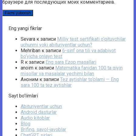
браузере для последующих моих комментариев.
Eng yangi fikrlar
Sevara
к записи
Milliy test sertifikati o‘qituvchilar
uchunmi yoki abituriyentlar uchun?
Mehriban
к записи
6-sinf ona tili va adabiyot
bo‘yicha onlayn test
R
к записи
Eng sara Ezop masallari
anoim
к записи
Matematika fanidan 100 ta qiyin
misollar va masalalar yechimi bilan
Аноним
к записи
Tez aytishlar to‘plami — Eng
sara 100 ta tez aytishlar
Sayt bo’limlari
Abituriyentlar uchun
Android dasturlar
Audio kitoblar
Blog
Brifing, savol-javoblar
ChatGPT sirlari