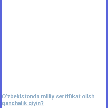
O‘zbekistonda milliy sertifikat olish
qanchalik qiyin?