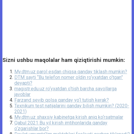
Sizni ushbu maqolalar ham qiziqtirishi mumkin:
My.dtm.uz parol esdan chiqsa qanday tiklash mumkin?
DTM sayti “Bu telefon nomer oldin ro‘yxatdan o‘tgan”
deyapti?
magistr.edu.uz ro‘yxatdan o‘tish barcha savollarga
javoblar
Farzand sevib qolsa qanday yo‘l tutish kerak?
Texnikum test natijalarini qanday bilish mumkin? (2020-
2021)
My.dtm.uz shaxsiy kabinetga kirish aniq ko‘rsatmalar
Qabul 2021 Bu yil kirish imtihonlarida qanday
o‘zgarishlar bor?