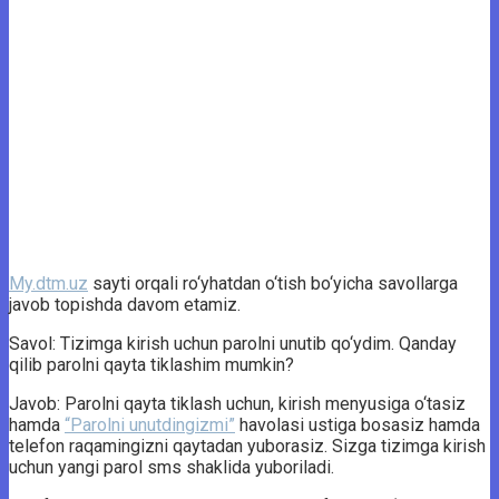
My.dtm.uz
sayti orqali ro‘yhatdan o‘tish bo‘yicha savollarga
javob topishda davom etamiz.
Savol: Tizimga kirish uchun parolni unutib qo‘ydim. Qanday
qilib parolni qayta tiklashim mumkin?
Javob: Parolni qayta tiklash uchun, kirish menyusiga o‘tasiz
hamda
“Parolni unutdingizmi”
havolasi ustiga bosasiz hamda
telefon raqamingizni qaytadan yuborasiz. Sizga tizimga kirish
uchun yangi parol sms shaklida yuboriladi.