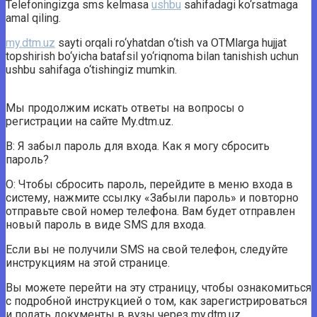
Telefoningizga sms kelmasa
ushbu
sahifadagi ko‘rsatmaga
amal qiling.
my.dtm.uz
sayti orqali ro‘yhatdan o‘tish va OTMlarga hujjat
topshirish bo‘yicha batafsil yo‘riqnoma bilan tanishish uchun
ushbu sahifaga o‘tishingiz mumkin.
Мы продолжим искать ответы на вопросы о
регистрации на сайте My.dtm.uz.
В: Я забыл пароль для входа. Как я могу сбросить
пароль?
О: Чтобы сбросить пароль, перейдите в меню входа в
систему, нажмите ссылку «Забыли пароль» и повторно
отправьте свой номер телефона. Вам будет отправлен
новый пароль в виде SMS для входа.
Если вы не получили SMS на свой телефон, следуйте
инструкциям на этой странице.
Вы можете перейти на эту страницу, чтобы ознакомиться
с подробной инструкцией о том, как зарегистрироваться
и подать документы в вузы через my.dtm.uz.