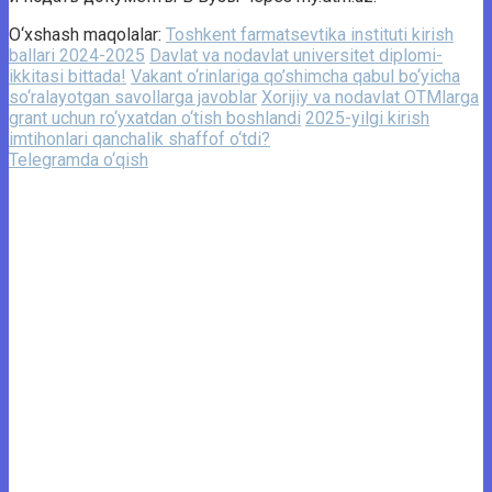
O‘xshash maqolalar:
Toshkent farmatsevtika instituti kirish
ballari 2024-2025
Davlat va nodavlat universitet diplomi-
ikkitasi bittada!
Vakant o‘rinlariga qo’shimcha qabul bo‘yicha
so‘ralayotgan savollarga javoblar
Xorijiy va nodavlat OTMlarga
grant uchun ro‘yxatdan o‘tish boshlandi
2025-yilgi kirish
imtihonlari qanchalik shaffof o‘tdi?
Telegramda o‘qish