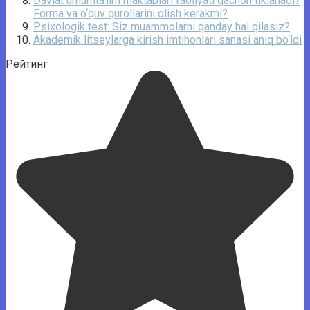
Davlat umumta’lim maktablari faoliyati qachon tiklanadi?
Forma va o‘quv qurollarini olish kerakmi?
Psixologik test: Siz muammolarni qanday hal qilasiz?
Akademik litseylarga kirish imtihonlari sanasi aniq bo‘ldi
Рейтинг