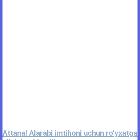
Attanal Alarabi imtihoni uchun ro‘yxatga