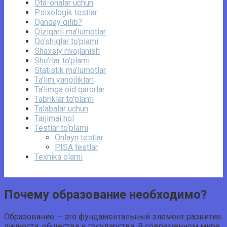
Ota-onalar uchun
Psixologik testlar
Qanday qilib?
Qiziqarli ma’lumotlar
Qo‘shiqlar to‘plami
Shaxsiy rivojlanish
She’rlar to‘plami
Statistik ma’lumotlar
Ta’lim yangiliklari
Ta’limga oid qarorlar
Tabriklar to'plami
Talabalar uchun
Tarjimai hol
Testlar to‘plami
Onlayn testlar
PISA testlar
Texnika olami
Почему образование необходимо?
Образование — это фундаментальный элемент развития
личности, общества и государства. В современном мире